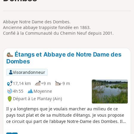
p
Abbaye Notre Dame des Dombes.
Ancienne abbaye trappiste fondée en 1863.
Confié à la Communauté du Chemin Neuf depuis 2001.
Étangs et Abbaye de Notre Dame des
Dombes
Visorandonneur
17,14 km
+9 m
-9 m
4h 55
Moyenne
Départ à Le Plantay (Ain)
Il y a longtemps que je voulais marcher au milieu de ce
pays tout plat et de sa multitude d'étangs. Je vous propose
ce circuit qui part de l'abbaye Notre-Dame des Dombes. Il
vous fera passer à côté de quelques très beaux étangs et de
fermes du pays. Suivant la saison vous serez accompagnés