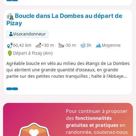
des chants d'une multitude d'oiseaux. Les grenouilles
sautent dans l'eau à votre passage et les vaches, curieuses
Boucle dans La Dombes au départ de
viennent à votre rencontre.
Pizay
Visorandonneur
60,42 km
+30 m
-30 m
3h
Moyenne
Départ à Pizay (Ain)
Agréable boucle en vélo au milieu des étangs de La Dombes
qui abritent une grande quantité d'oiseaux, en grande
partie sur des petites routes tranquilles ; halte à l'Abbaye
Notre-Dame des Dombes, vues sur le Château du
Montellier.
Pour continuer à proposer
des
fonctionnalités
gratuites et pratiques
en
randonnée, soutenez-nous