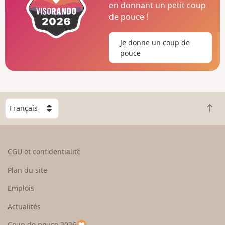
en donnant un petit coup
de pouce !
Je donne un coup de
pouce
C
R
h
e
o
t
i
o
s
CGU et confidentialité
u
i
r
s
Plan du site
e
s
n
e
Emplois
h
z
Actualités
a
u
u
n
Coup de pouce 2026