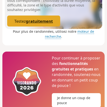
vous correspondent : choisissez la durée moyenne, la
moulins et des petits terrains privés.
difficulté, la zone et le type d’activités que vous
souhaitez privilégier.
Testez
gratuitement
Pour plus de randonnées, utilisez notre
moteur de
recherche
.
Pour continuer à proposer
des
fonctionnalités
gratuites et pratiques
en
randonnée, soutenez-nous
en donnant un petit coup
de pouce !
Je donne un coup de
pouce