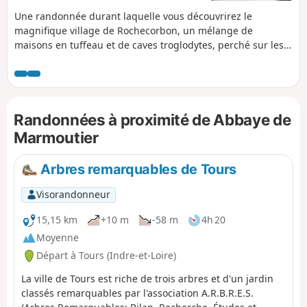
Une randonnée durant laquelle vous découvrirez le
magnifique village de Rochecorbon, un mélange de
maisons en tuffeau et de caves troglodytes, perché sur les
bords de la Loire. Découvrez la Chapelle Saint-Georges, une
chapelle troglodyte romane du XIe, ses peintures murales
et sa charpente, ainsi que la merveilleuse Abbaye de
Marmoutier sur la fin du parcours. C'est un trajet sans
Randonnées à proximité de Abbaye de
aucune difficulté, si vous êtes inquiet par la durée, sachez
qu'il existe de nombreux moyens de le raccourcir.
Marmoutier
Arbres remarquables de Tours
Visorandonneur
15,15 km
+10 m
-58 m
4h 20
Moyenne
Départ à Tours (Indre-et-Loire)
La ville de Tours est riche de trois arbres et d'un jardin
classés remarquables par l'association A.R.B.R.E.S.