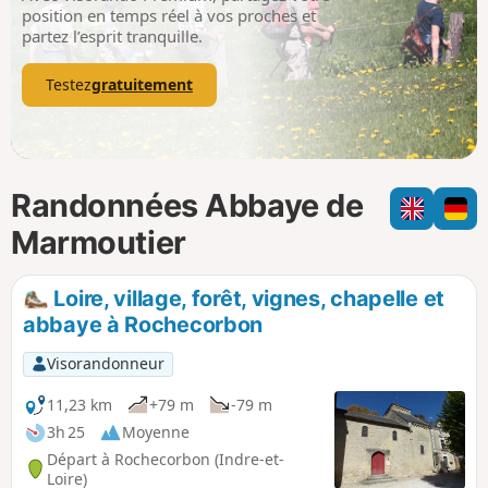
p
position en temps réel à vos proches et
partez l’esprit tranquille.
Testez
gratuitement
Randonnées Abbaye de
Marmoutier
Loire, village, forêt, vignes, chapelle et
abbaye à Rochecorbon
Visorandonneur
11,23 km
+79 m
-79 m
3h 25
Moyenne
Départ à Rochecorbon (Indre-et-
Loire)