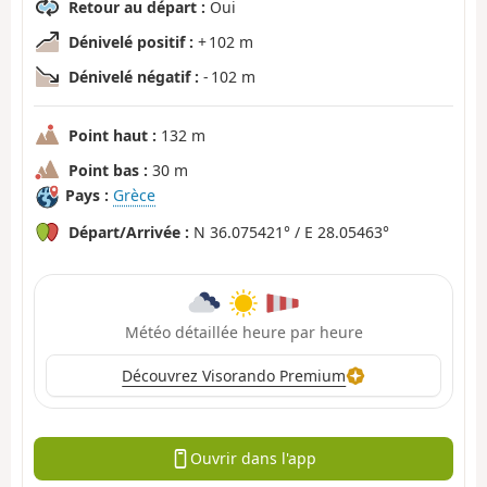
Retour au départ :
Oui
Dénivelé positif :
+ 102 m
Dénivelé négatif :
- 102 m
Point haut :
132 m
Point bas :
30 m
Pays :
Grèce
Départ/Arrivée :
N 36.075421° / E 28.05463°
Météo détaillée heure par heure
Découvrez Visorando Premium
Ouvrir dans l'app