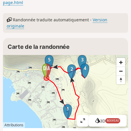
page.html
Randonnée traduite automatiquement -
Version
originale
Carte de la randonnée
5
3
4
2
1
3D
NOUVEAU
A
Attributions
ff