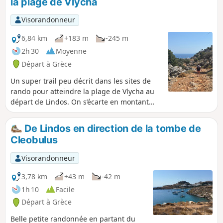
la plage de Vlycha
Visorandonneur
6,84 km
+183 m
-245 m
2h 30
Moyenne
Départ à Grèce
Un super trail peu décrit dans les sites de
rando pour atteindre la plage de Vlycha au
départ de Lindos. On s’écarte en montant
dans les faubourgs de Lindos puis il faut
trouver un sentier de montagne peu visible
De Lindos en direction de la tombe de
mais repéré quand même par des cairn. Ces
Cleobulus
amas de pierres laissés par les randonneurs
aident bien a trouver le chemin. De
Visorandonneur
magnifiques vues en hauteur sur Lindos
d’abord puis Pefkos et enfin Vlycha. On peut
3,78 km
+43 m
-42 m
croiser des chèvres et des boucs inoffensifs
1h 10
Facile
en liberté sur le sentier
Départ à Grèce
Belle petite randonnée en partant du