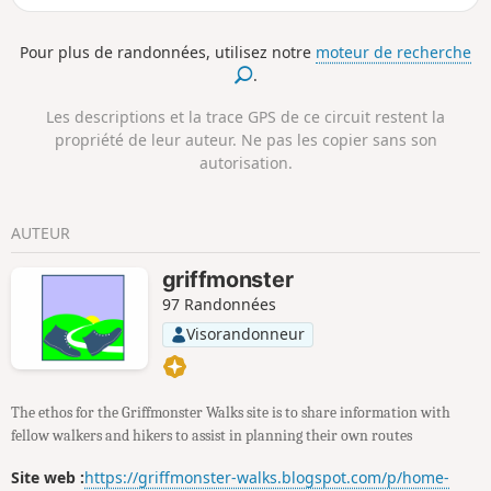
passerelle. Longer la jolie petite plage derrière le port puis
emprunter un chemin qui devient sentier en s’élevant dans
Pour plus de randonnées, utilisez notre
moteur de recherche
la montagne bien bordé de pins et verdure. La deux options
.
se présentent à vous : soit continuer par un sentier
rocailleux et à flan de falaise ou emprunter la route. On
Les descriptions et la trace GPS de ce circuit restent la
arrive sur la baie de Ladiko, déjà magnifique, puis il faut
propriété de leur auteur. Ne pas les copier sans son
encore un petit effort pour admirer la baie d’Anthony
autorisation.
Quinn.
AUTEUR
griffmonster
97 Randonnées
Visorandonneur
The ethos for the Griffmonster Walks site is to share information with
fellow walkers and hikers to assist in planning their own routes
Site web :
https://griffmonster-walks.blogspot.com/p/home-