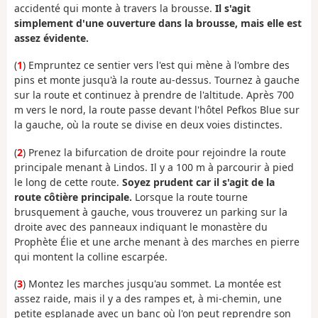
accidenté qui monte à travers la brousse.
Il s'agit
simplement d'une ouverture dans la brousse, mais elle est
assez évidente.
(
1
) Empruntez ce sentier vers l'est qui mène à l'ombre des
pins et monte jusqu'à la route au-dessus. Tournez à gauche
sur la route et continuez à prendre de l'altitude. Après 700
m vers le nord, la route passe devant l'hôtel Pefkos Blue sur
la gauche, où la route se divise en deux voies distinctes.
(
2
) Prenez la bifurcation de droite pour rejoindre la route
principale menant à Lindos. Il y a 100 m à parcourir à pied
le long de cette route.
Soyez prudent car il s'agit de la
route côtière principale.
Lorsque la route tourne
brusquement à gauche, vous trouverez un parking sur la
droite avec des panneaux indiquant le monastère du
Prophète Élie et une arche menant à des marches en pierre
qui montent la colline escarpée.
(
3
) Montez les marches jusqu'au sommet. La montée est
assez raide, mais il y a des rampes et, à mi-chemin, une
petite esplanade avec un banc où l'on peut reprendre son