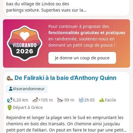
bas du village de Lindos ou des
parkings voiture. Superbes vues sur la
plage principale de Lindos, la baie et la
forteresse. On peut croiser des chèvres
Pour continuer à proposer des
ou des boucs en liberté sur le chemin.
fonctionnalités gratuites et pratiques
Nous nous sommes approchés du petit
en randonnée, soutenez-nous en
mont sur lequel est posée la tombe de
donnant un petit coup de pouce !
Cléobulus mais le sentier n'était pas
clair pour atteindre le sommet aussi
Je donne un coup de pouce
nous avons rebroussé chemin.
De Faliraki à la baie d’Anthony Quinn
Visorandonneur
6,20 km
+105 m
-99 m
2h 05
Facile
Départ à Grèce
Rejoindre et longer la plage vers le Sud en empruntant les
chemins en bois des transats. On chemine ainsi jusqu’au
petit port de Falikari. On peut en faire le tour par une petite