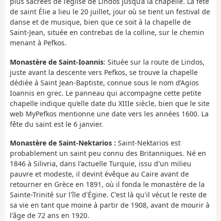
plus sacrées de l’église de Lindos jusqu’à la chapelle. La fête
de saint Élie a lieu le 20 juillet, jour où se tient un festival de
danse et de musique, bien que ce soit à la chapelle de
Saint-Jean, située en contrebas de la colline, sur le chemin
menant à Pefkos.
Monastère de Saint-Ioannis
: Située sur la route de Lindos,
juste avant la descente vers Pefkos, se trouve la chapelle
dédiée à Saint Jean-Baptiste, connue sous le nom d’Agios
Ioannis en grec. Le panneau qui accompagne cette petite
chapelle indique qu’elle date du XIIIe siècle, bien que le site
web MyPefkos mentionne une date vers les années 1600. La
fête du saint est le 6 janvier.
Monastère de Saint-Nektarios :
Saint-Nektarios est
probablement un saint peu connu des Britanniques. Né en
1846 à Silivria, dans l'actuelle Turquie, issu d'un milieu
pauvre et modeste, il devint évêque au Caire avant de
retourner en Grèce en 1891, où il fonda le monastère de la
Sainte-Trinité sur l'île d'Égine. C'est là qu'il vécut le reste de
sa vie en tant que moine à partir de 1908, avant de mourir à
l'âge de 72 ans en 1920.