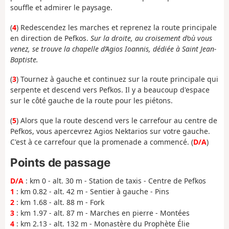
souffle et admirer le paysage.
(
4
) Redescendez les marches et reprenez la route principale
en direction de Pefkos.
Sur la droite, au croisement d’où vous
venez, se trouve la chapelle d’Agios Ioannis, dédiée à Saint Jean-
Baptiste.
(
3
) Tournez à gauche et continuez sur la route principale qui
serpente et descend vers Pefkos. Il y a beaucoup d'espace
sur le côté gauche de la route pour les piétons.
(
5
) Alors que la route descend vers le carrefour au centre de
Pefkos, vous apercevrez Agios Nektarios sur votre gauche.
C'est à ce carrefour que la promenade a commencé. (
D/A
)
Points de passage
D/A
: km 0 - alt. 30 m - Station de taxis - Centre de Pefkos
1
: km 0.82 - alt. 42 m - Sentier à gauche - Pins
2
: km 1.68 - alt. 88 m - Fork
3
: km 1.97 - alt. 87 m - Marches en pierre - Montées
4
: km 2.13 - alt. 132 m - Monastère du Prophète Élie