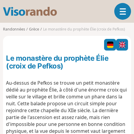
V
O
i
u
s
v
o
Randonnées
Grèce
Le monastère du prophète Élie (croix de Pefkos)
r
r
i
a
r
n
l
d
Le monastère du prophète Élie
a
o
n
(croix de Pefkos)
a
v
Au-dessus de Pefkos se trouve un petit monastère
i
dédié au prophète Élie, à côté d'une énorme croix qui
g
a
veille sur le village et brille comme un phare dans la
t
nuit. Cette balade propose un circuit simple pour
i
rejoindre cette chapelle du XIIe siècle. La dernière
o
partie de l'ascension est assez raide, mais rien
n
d'impossible pour une personne en bonne condition
physique, et la vue depuis le sommet vaut largement