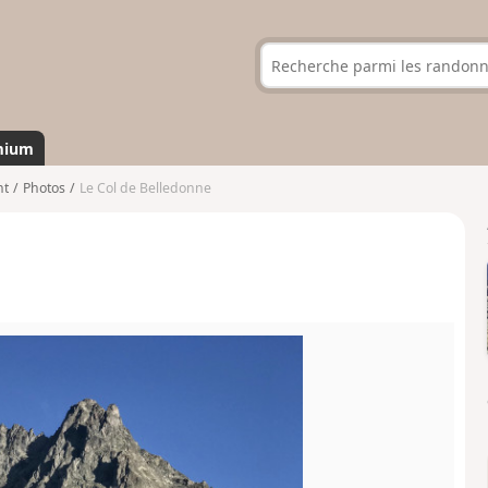
mium
nt
Photos
Le Col de Belledonne