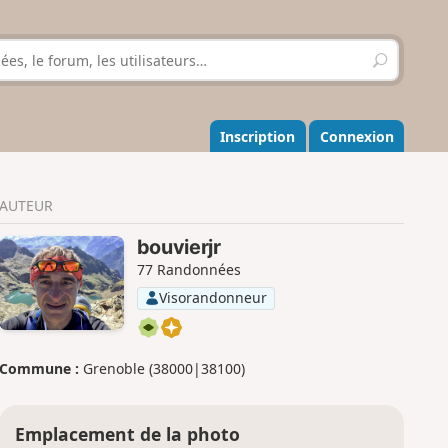
R
e
c
h
e
Inscription
Connexion
r
c
h
AUTEUR
e
r
bouvierjr
77 Randonnées
Visorandonneur
Commune :
Grenoble (38000|38100)
Emplacement de la photo