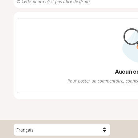
© Cette photo n'est pas libre de droits.
Aucun c
Pour poster un commentaire,
connec
C
h