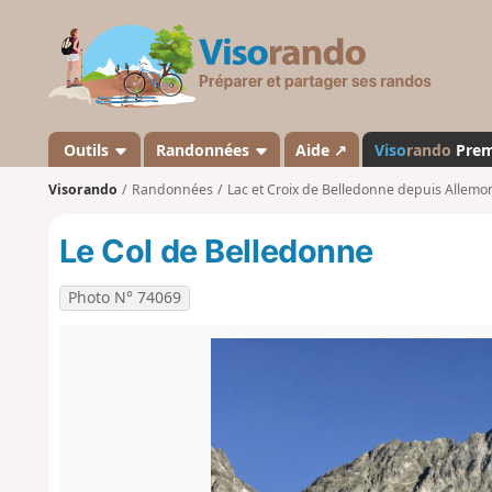
V
i
s
o
r
a
Outils
Randonnées
Aide ↗
Viso
rando
Pre
n
Visorando
Randonnées
Lac et Croix de Belledonne depuis Allemo
d
o
Le Col de Belledonne
Photo N° 74069