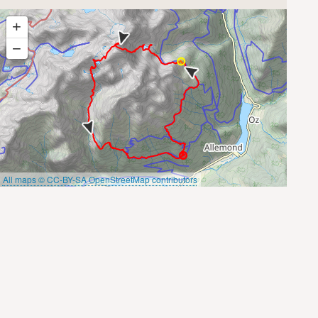
+
−
All maps © CC-BY-SA OpenStreetMap contributors