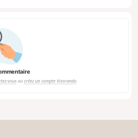
ommentaire
tez-vous
ou
créez un compte Visorando
.