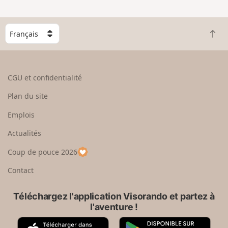
C
R
h
e
o
t
i
o
s
CGU et confidentialité
u
i
r
s
Plan du site
e
s
n
e
Emplois
h
z
Actualités
a
u
u
n
Coup de pouce 2026
t
p
a
Contact
y
s
Téléchargez l'application Visorando et partez à
l'aventure !
A
G