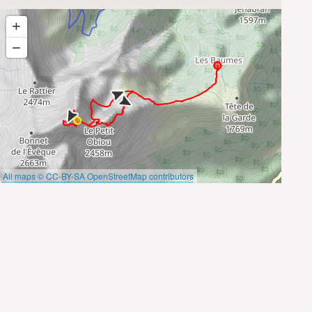
+
−
All maps © CC-BY-SA OpenStreetMap contributors