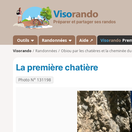
V
i
s
o
r
a
Outils
Randonnées
Aide ↗
Viso
rando
Pre
n
Visorando
Randonnées
Obiou par les chatières et la cheminée du
d
o
La première chatière
Photo N° 131198