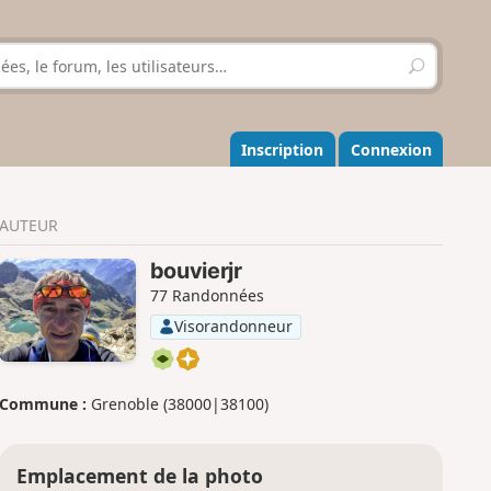
R
e
c
h
e
Inscription
Connexion
r
c
h
AUTEUR
e
r
bouvierjr
77 Randonnées
Visorandonneur
Commune :
Grenoble (38000|38100)
Emplacement de la photo