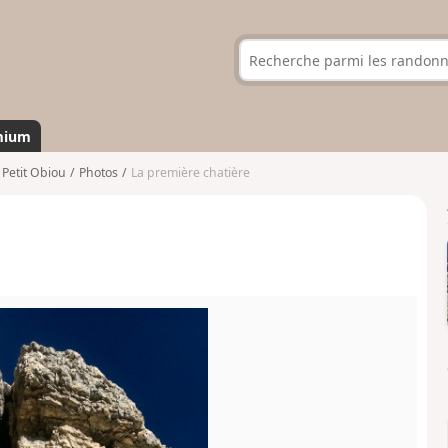
mium
 Petit Obiou
Photos
La première chatière