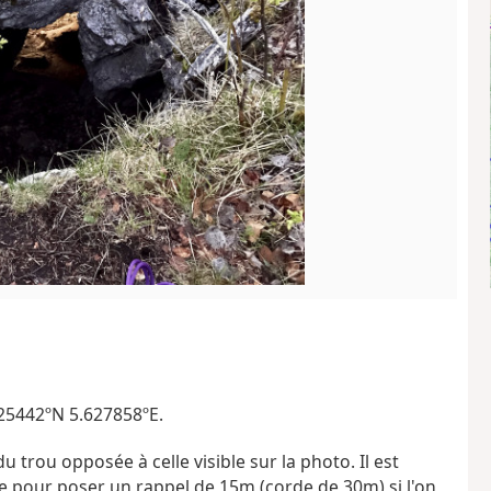
125442ºN 5.627858ºE.
u trou opposée à celle visible sur la photo. Il est
 pour poser un rappel de 15m (corde de 30m) si l'on