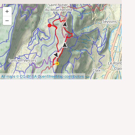
+
−
All maps © CC-BY-SA OpenStreetMap contributors