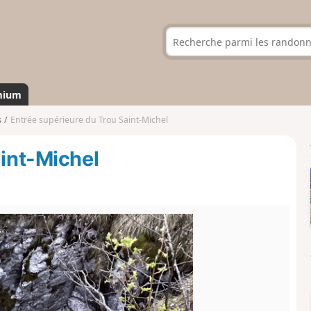
mium
s
Entrée supérieure du Trou Saint-Michel
aint-Michel