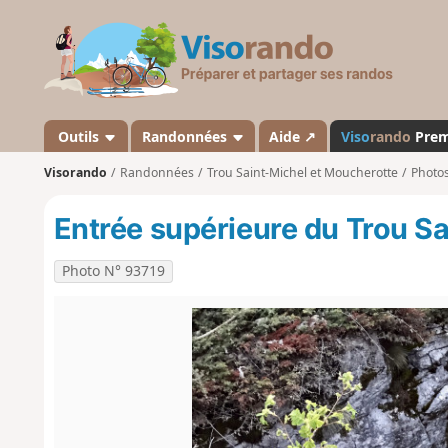
V
i
s
o
r
a
Outils
Randonnées
Aide ↗
Viso
rando
Pre
n
Visorando
Randonnées
Trou Saint-Michel et Moucherotte
Photo
d
o
Entrée supérieure du Trou S
Photo N° 93719