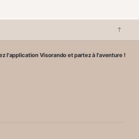
R
e
t
o
z l'application Visorando et partez à l'aventure !
u
r
e
n
h
a
u
t