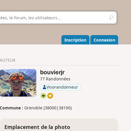
R
e
c
h
e
Inscription
Connexion
r
c
h
AUTEUR
e
r
bouvierjr
77 Randonnées
Visorandonneur
Commune :
Grenoble (38000|38100)
Emplacement de la photo