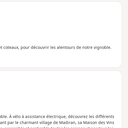
o
a
i
m
p
et coteaux, pour découvrir les alentours de notre vignoble.
e. À vélo à assistance électrique, découvrez les différents
sant par le charmant village de Madiran, sa Maison des Vins