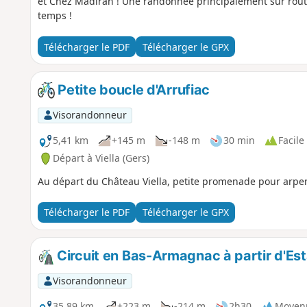
et Chez Madiran ! Une randonnée principalement sur route, 
temps !
Télécharger le PDF
Télécharger le GPX
Petite boucle d'Arrufiac
Visorandonneur
5,41 km
+145 m
-148 m
30 min
Facile
Départ à Viella (Gers)
Au départ du Château Viella, petite promenade pour arpen
Télécharger le PDF
Télécharger le GPX
Circuit en Bas-Armagnac à partir d'Es
Visorandonneur
35,89 km
+223 m
-214 m
2h30
Moyen