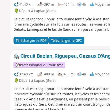
41,40 km
+397 m
-404 m
4h
Moyenne
Départ à Lupiac (Gers)
Ce circuit est conçu pour le tourisme lent à vélo à assistan
itinéraire cyclable sûr à la fois sur les routes, les voies et
Debats, Lannepax et le lac de Candau, en passant par la be
Télécharger le PDF
Télécharger le GPX
Circuit Bazian, Riguepeu, Cazaux D'Ang
Professionnel du tourisme
37,40 km
+489 m
-489 m
4h
Moyenne
Départ à Lupiac (Gers)
Ce circuit est conçu pour le tourisme lent à vélo à assistan
itinéraire cyclable sûr sur les routes, les voies et les che
Cazaux d'Angles et les Ardennes, en passant par la belle 
historiques du Gers. Cet itinéraire suit un court tronçon
traverse de Lupiac à Maastricht.