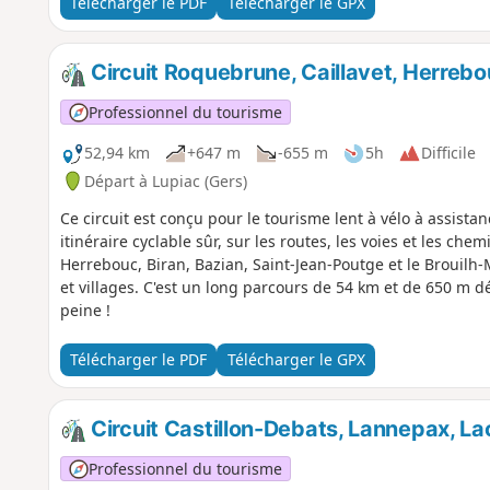
Télécharger le PDF
Télécharger le GPX
Circuit Roquebrune, Caillavet, Herrebou
Professionnel du tourisme
52,94 km
+647 m
-655 m
5h
Difficile
Départ à Lupiac (Gers)
Ce circuit est conçu pour le tourisme lent à vélo à assistan
itinéraire cyclable sûr, sur les routes, les voies et les che
Herrebouc, Biran, Bazian, Saint-Jean-Poutge et le Brouil
et villages. C'est un long parcours de 54 km et de 650 m dén
peine !
Télécharger le PDF
Télécharger le GPX
Circuit Castillon-Debats, Lannepax, L
Professionnel du tourisme