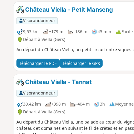
Château Viella - Petit Manseng
Visorandonneur
9,53 km
+179 m
-186 m
45 min
Facile
Départ à Viella (Gers)
Au départ du Château Viella, un petit circuit entre vignes 
Télécharger le PDF
Télécharger le GPX
Château Viella - Tannat
Visorandonneur
30,42 km
+398 m
-404 m
3h
Moyenne
Départ à Viella (Gers)
Au départ du Château Viella, une balade au cœur du vignobl
châteaux et domaines en suivant le fil de crêtes et en pas