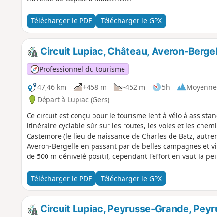
Télécharger le PDF
Télécharger le GPX
Circuit Lupiac, Château, Averon-Bergel
Professionnel du tourisme
47,46 km
+458 m
-452 m
5h
Moyenne
Départ à Lupiac (Gers)
Ce circuit est conçu pour le tourisme lent à vélo à assistan
itinéraire cyclable sûr sur les routes, les voies et les che
Castemore (le lieu de naissance de Charles de Batz, autrem
Averon-Bergelle en passant par de belles campagnes et vil
de 500 m dénivelé positif, cependant l'effort en vaut la pei
Télécharger le PDF
Télécharger le GPX
Circuit Lupiac, Peyrusse-Grande, Peyru