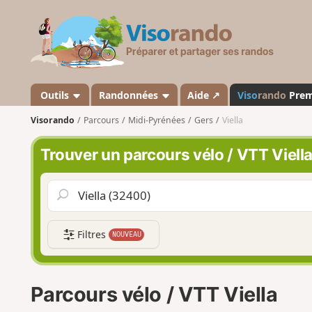
V
i
s
o
r
a
Outils
Randonnées
Aide ↗
Viso
rando
Pre
n
Visorando
Parcours
Midi-Pyrénées
Gers
Viella
d
o
Trouver un parcours vélo / VTT Viell
Filtres
NOUVEAU
Parcours vélo / VTT Viella