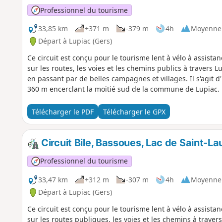
Professionnel du tourisme
33,85 km
+371 m
-379 m
4h
Moyenne
Départ à Lupiac (Gers)
Ce circuit est conçu pour le tourisme lent à vélo à assistan
sur les routes, les voies et les chemins publics à travers 
en passant par de belles campagnes et villages. Il s'agit d
360 m encerclant la moitié sud de la commune de Lupiac.
Télécharger le PDF
Télécharger le GPX
Circuit Bile, Bassoues, Lac de Saint-L
Professionnel du tourisme
33,47 km
+312 m
-307 m
4h
Moyenne
Départ à Lupiac (Gers)
Ce circuit est conçu pour le tourisme lent à vélo à assistan
sur les routes publiques, les voies et les chemins à trave