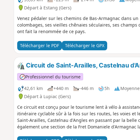
Départ à Estang (Gers)
Venez pédaler sur les chemins de Bas-Armagnac dans un
colombages, ses vieilles chênaies séculaires, ses champs d
ont fait la renommée de ce pays.
Télécharger le PDF
Télécharger le GPX
Circuit de Saint-Arailles, Castelnau d'
Professionnel du tourisme
42,61 km
+440 m
-446 m
5h
Moyenne
Départ à Lupiac (Gers)
Ce circuit est conçu pour le tourisme lent à vélo à assistan
itinéraire cyclable sûr à la fois sur les routes, les voies e
Saint-Arailles, Castelnau d'Angles en passant par la belle c
également une section de la Fret Domaniele d'Armagnac lai