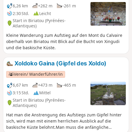
6,26 km
+262 m
-261 m
2:30 Std.
Leicht
Start in Biriatou (Pyrénées-
Atlantiques)
Kleine Wanderung zum Aufstieg auf den Mont du Calvaire
oberhalb von Biriatou mit Blick auf die Bucht von Xingudi
und die baskische Küste.
Xoldoko Gaina (Gipfel des Xoldo)
Verein/ Wanderführer/in
6,67 km
+473 m
-465 m
3:15 Std.
Mittel
Start in Biriatou (Pyrénées-
Atlantiques)
Hat man die Anstrengung des Aufstiegs zum Gipfel hinter
sich, wird man mit einem herrlichen Ausblick auf die
baskische Küste belohnt.Man muss die anfängliche