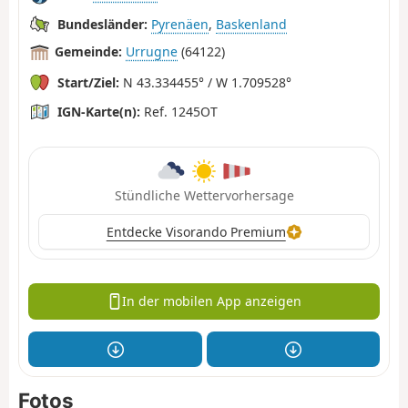
Bundesländer:
Pyrenäen
,
Baskenland
Gemeinde:
Urrugne
(64122)
Start/Ziel:
N 43.334455° / W 1.709528°
IGN-Karte(n):
Ref. 1245OT
Stündliche Wettervorhersage
Entdecke Visorando Premium
In der mobilen App anzeigen
Fotos