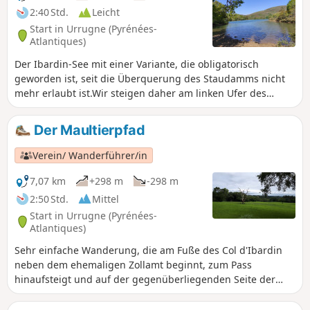
2:40 Std.
Leicht
Start in Urrugne (Pyrénées-
Atlantiques)
Der Ibardin-See mit einer Variante, die obligatorisch
geworden ist, seit die Überquerung des Staudamms nicht
mehr erlaubt ist.Wir steigen daher am linken Ufer des
Baches hinab, um eine echte Rundwanderung zu machen.
Der Maultierpfad
Verein/ Wanderführer/in
7,07 km
+298 m
-298 m
2:50 Std.
Mittel
Start in Urrugne (Pyrénées-
Atlantiques)
Sehr einfache Wanderung, die am Fuße des Col d'Ibardin
neben dem ehemaligen Zollamt beginnt, zum Pass
hinaufsteigt und auf der gegenüberliegenden Seite der
Bucht von Saint-Jean-de-Luz wieder hinunterführt. Sie trägt
den Namen „Sentier des Mulets” (Maultierpfad) in