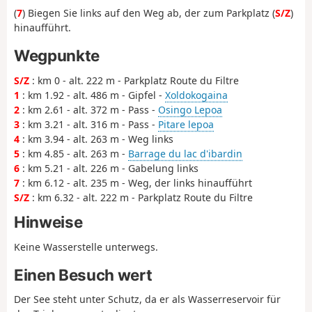
(
7
) Biegen Sie links auf den Weg ab, der zum Parkplatz (
S/Z
)
hinaufführt.
Wegpunkte
S/Z
: km 0 - alt. 222 m - Parkplatz Route du Filtre
1
: km 1.92 - alt. 486 m - Gipfel -
Xoldokogaina
2
: km 2.61 - alt. 372 m - Pass -
Osingo Lepoa
3
: km 3.21 - alt. 316 m - Pass -
Pitare lepoa
4
: km 3.94 - alt. 263 m - Weg links
5
: km 4.85 - alt. 263 m -
Barrage du lac d'ibardin
6
: km 5.21 - alt. 226 m - Gabelung links
7
: km 6.12 - alt. 235 m - Weg, der links hinaufführt
S/Z
: km 6.32 - alt. 222 m - Parkplatz Route du Filtre
Hinweise
Keine Wasserstelle unterwegs.
Einen Besuch wert
Der See steht unter Schutz, da er als Wasserreservoir für