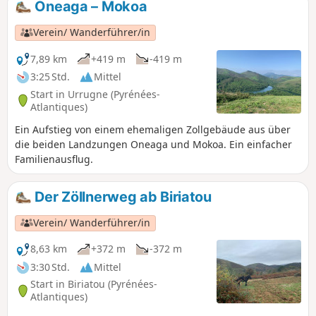
Oneaga – Mokoa
Anlehnung an die Maultierkarawanen, die früher den Berg
überquerten, um alle Arten von Waren, die nicht unbedingt
Verein/ Wanderführer/in
beim Zoll angemeldet waren, über die Grenze zu
transportieren. Zur Erinnerung: Der Roman „Ramuntcho”
7,89 km
+419 m
-419 m
von Pierre Loti, der in Ascain geschrieben wurde, erzählt
3:25 Std.
Mittel
diese Geschichten von Schmugglern.
Start in Urrugne (Pyrénées-
Atlantiques)
Ein Aufstieg von einem ehemaligen Zollgebäude aus über
die beiden Landzungen Oneaga und Mokoa. Ein einfacher
Familienausflug.
Der Zöllnerweg ab Biriatou
Verein/ Wanderführer/in
8,63 km
+372 m
-372 m
3:30 Std.
Mittel
Start in Biriatou (Pyrénées-
Atlantiques)