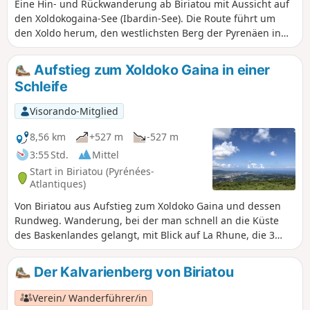
Eine Hin- und Rückwanderung ab Biriatou mit Aussicht auf
den Xoldokogaina-See (Ibardin-See). Die Route führt um
den Xoldo herum, den westlichsten Berg der Pyrenäen in
Frankreich (Xoldokogaina bedeutet auf Baskisch „Gipfel des
Xoldo“).
Aufstieg zum Xoldoko Gaina in einer
Schleife
Visorando-Mitglied
8,56 km
+527 m
-527 m
3:55 Std.
Mittel
Start in Biriatou (Pyrénées-
Atlantiques)
Von Biriatou aus Aufstieg zum Xoldoko Gaina und dessen
Rundweg. Wanderung, bei der man schnell an die Küste
des Baskenlandes gelangt, mit Blick auf La Rhune, die 3
Couronnes und die Côte d'Argent im Golf von Biskaya. Der
Rückweg erfolgt entlang der Bidassoa.
Der Kalvarienberg von Biriatou
Verein/ Wanderführer/in