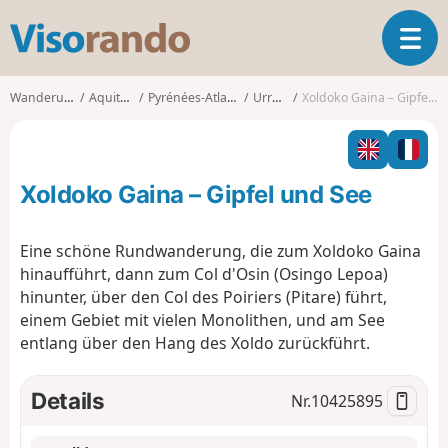
V
T
i
o
s
g
o
Wanderungen
Aquitanien
Pyrénées-Atlantiques
Urrugne
Xoldoko Gaina – Gipfel und See
g
r
l
a
e
n
n
d
Xoldoko Gaina – Gipfel und See
a
o
v
i
Eine schöne Rundwanderung, die zum Xoldoko Gaina
g
hinaufführt, dann zum Col d'Osin (Osingo Lepoa)
a
hinunter, über den Col des Poiriers (Pitare) führt,
t
einem Gebiet mit vielen Monolithen, und am See
i
o
entlang über den Hang des Xoldo zurückführt.
n
Details
Nr.
10425895