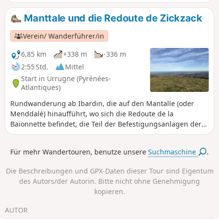
Abneigung gegen die durch die Hochspannungsleitung
etwas beeinträchtigte Kulisse überwinden.
Manttale und die Redoute de Zickzack
Verein/ Wanderführer/in
6,85 km
+338 m
-336 m
2:55 Std.
Mittel
Start in Urrugne (Pyrénées-
Atlantiques)
Rundwanderung ab Ibardin, die auf den Mantalle (oder
Menddalé) hinaufführt, wo sich die Redoute de la
Baïonnette befindet, die Teil der Befestigungsanlagen der
Rhune war, die bei Schlachten genutzt wurden,
insbesondere gegen die von Wellington angeführte
Für mehr Wandertouren, benutze unsere
Suchmaschine
.
Koalition. Auf dem Kamm genießt man auf beiden Seiten
eine herrliche Aussicht.
Die Beschreibungen und GPX-Daten dieser Tour sind Eigentum
des Autors/der Autorin. Bitte nicht ohne Genehmigung
kopieren.
AUTOR