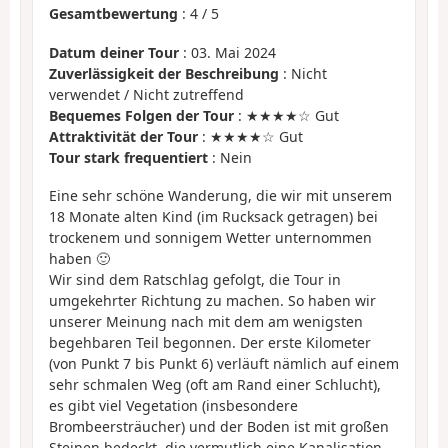
Gesamtbewertung
:
4
/
5
Datum deiner Tour
: 03. Mai 2024
Zuverlässigkeit der Beschreibung
: Nicht
verwendet / Nicht zutreffend
Bequemes Folgen der Tour
: ★★★★☆ Gut
Attraktivität der Tour
: ★★★★☆ Gut
Tour stark frequentiert
: Nein
Eine sehr schöne Wanderung, die wir mit unserem
18 Monate alten Kind (im Rucksack getragen) bei
trockenem und sonnigem Wetter unternommen
haben 🙂
Wir sind dem Ratschlag gefolgt, die Tour in
umgekehrter Richtung zu machen. So haben wir
unserer Meinung nach mit dem am wenigsten
begehbaren Teil begonnen. Der erste Kilometer
(von Punkt 7 bis Punkt 6) verläuft nämlich auf einem
sehr schmalen Weg (oft am Rand einer Schlucht),
es gibt viel Vegetation (insbesondere
Brombeersträucher) und der Boden ist mit großen
Steinen bedeckt, die vermutlich eine Kanalisation