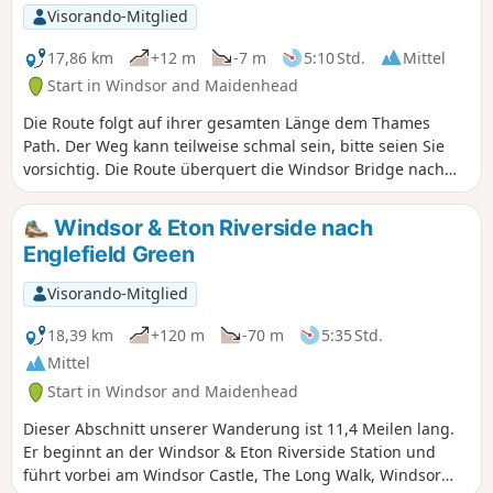
Rudersee, bevor sie das bekannte Dorf
Visorando-Mitglied
Bray erreicht und anschließend dem
Cut bis nach Maidenhead folgt. Da es
17,86 km
+12 m
-7 m
5:10 Std.
Mittel
sich um eine kurze Etappe handelt,
Start in Windsor and Maidenhead
bleibt reichlich Zeit, um dienstags,
Die Route folgt auf ihrer gesamten Länge dem Thames
donnerstags und samstags ab 10:45
Path. Der Weg kann teilweise schmal sein, bitte seien Sie
Uhr die Wachablösung zu beobachten
vorsichtig. Die Route überquert die Windsor Bridge nach
und einen Blick auf den olympischen
Eton, biegt dann links ab und folgt dem Thames Path vorbei
Ruder-See des Eton College zu werfen.
an Boveney und Dorney Lake. Oakley Court und Bray
Windsor & Eton Riverside nach
Studios sind bald auf der anderen Seite des Flusses zu
Englefield Green
sehen. Als nächstes kommt Bray Lock, dann durch
Maidenhead und Cookham nach Bourne End.
Visorando-Mitglied
18,39 km
+120 m
-70 m
5:35 Std.
Mittel
Start in Windsor and Maidenhead
Dieser Abschnitt unserer Wanderung ist 11,4 Meilen lang.
Er beginnt an der Windsor & Eton Riverside Station und
führt vorbei am Windsor Castle, The Long Walk, Windsor