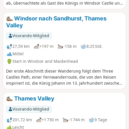
ab, übernachtete als Gast des Königs in Windsor Castle und
reiste dann weiter, um den Premierminister in Chequers,
der offiziellen Landresidenz, zu treffen. Mit dem
Windsor nach Sandhurst, Thames
Hubschrauber sind es 20 Meilen von Windsor nach
Valley
Chequers; zu Fuß sind es 25 Meilen zwischen den beiden
Orten.
Visorando-Mitglied
27,59 km
+197 m
-158 m
8:25 Std.
Mittel
Start in Windsor and Maidenhead
Der erste Abschnitt dieser Wanderung folgt dem Three
Castles Path, einer Fernwanderroute, die von den Reisen
inspiriert ist, die König Johann im 13. Jahrhundert zwischen
seinen Burgen in Windsor, Odiham und Winchester
unternahm.
Thames Valley
Visorando-Mitglied
201,72 km
+1 730 m
-1 744 m
9 Tage
Leicht