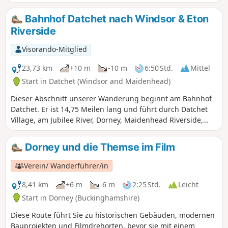
Great Park, Three Castles Path, Virginia Water, Valley
Gardens, Savill Garden und Englefield Green.
Bahnhof Datchet nach Windsor & Eton
Riverside
Visorando-Mitglied
23,73 km
+10 m
-10 m
6:50 Std.
Mittel
Start in Datchet (Windsor and Maidenhead)
Dieser Abschnitt unserer Wanderung beginnt am Bahnhof
Datchet. Er ist 14,75 Meilen lang und führt durch Datchet
Village, am Jubilee River, Dorney, Maidenhead Riverside,
Dorney Lake, Boveney, dem Thames Path, der Eton High
Street und der Windsor Bridge vorbei. Es ist der längste der
Dorney und die Themse im Film
fünf Abschnitte, aber flach und leicht zu bewältigen.
Verein/ Wanderführer/in
8,41 km
+6 m
-6 m
2:25 Std.
Leicht
Start in Dorney (Buckinghamshire)
Diese Route führt Sie zu historischen Gebäuden, modernen
Bauprojekten und Filmdrehorten, bevor sie mit einem