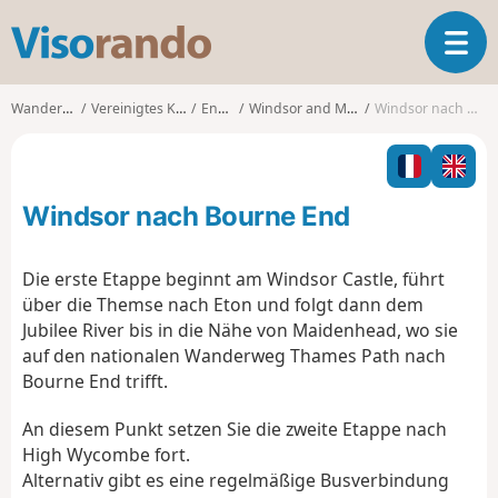
V
T
i
o
s
g
o
Wanderungen
Vereinigtes Königreich
England
Windsor and Maidenhead
Windsor nach Bourne End
g
r
l
a
e
n
n
d
Windsor nach Bourne End
a
o
v
i
Die erste Etappe beginnt am Windsor Castle, führt
g
über die Themse nach Eton und folgt dann dem
a
Jubilee River bis in die Nähe von Maidenhead, wo sie
t
auf den nationalen Wanderweg Thames Path nach
i
o
Bourne End trifft.
n
An diesem Punkt setzen Sie die zweite Etappe nach
High Wycombe fort.
Alternativ gibt es eine regelmäßige Busverbindung