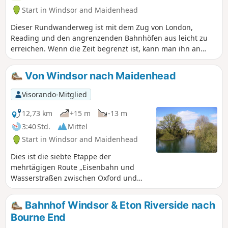
Start in Windsor and Maidenhead
Dieser Rundwanderweg ist mit dem Zug von London,
Reading und den angrenzenden Bahnhöfen aus leicht zu
erreichen. Wenn die Zeit begrenzt ist, kann man ihn an
Wochenenden und Feiertagen in Etappen mit ein oder zwei
Übernachtungen zurücklegen. Die Wanderung führt durch
Von Windsor nach Maidenhead
eine abwechslungsreiche, wunderschöne Landschaft mit
Flusstälern, Kreidehügeln, Nadelwäldern, seltenen
Visorando-Mitglied
Heideflächen und Buchenwäldern, die im Frühling mit
Glockenblumen übersät sind.
12,73 km
+15 m
-13 m
3:40 Std.
Mittel
Start in Windsor and Maidenhead
Dies ist die siebte Etappe der
mehrtägigen Route „Eisenbahn und
Wasserstraßen zwischen Oxford und
London“. Diese Wanderung führt am
Windsor Castle vorbei, schlängelt sich
Bahnhof Windsor & Eton Riverside nach
dann durch die Auen, vorbei an einer
Bourne End
einsamen Kirche und dem olympischen