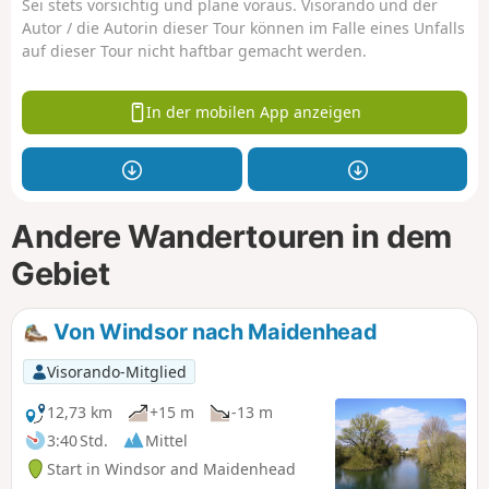
Sei stets vorsichtig und plane voraus. Visorando und der
Autor / die Autorin dieser Tour können im Falle eines Unfalls
auf dieser Tour nicht haftbar gemacht werden.
In der mobilen App anzeigen
Andere Wandertouren in dem
Gebiet
Von Windsor nach Maidenhead
Visorando-Mitglied
12,73 km
+15 m
-13 m
3:40 Std.
Mittel
Start in Windsor and Maidenhead