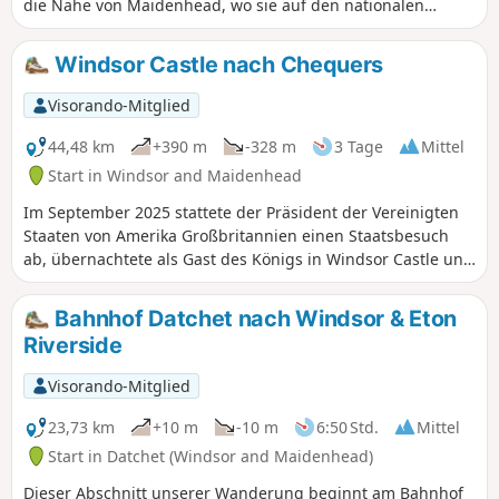
die Nähe von Maidenhead, wo sie auf den nationalen
Wanderweg Thames Path nach Bourne End trifft. An diesem
Punkt setzen Sie die zweite Etappe nach High Wycombe
Windsor Castle nach Chequers
fort.Alternativ gibt es eine regelmäßige Busverbindung (37)
zurück nach Windsor, oder Sie nehmen den Zug nach
Visorando-Mitglied
Maidenhead, um dort die Great Western und Elizabeth Line
zu nutzen.
44,48 km
+390 m
-328 m
3 Tage
Mittel
Start in Windsor and Maidenhead
Im September 2025 stattete der Präsident der Vereinigten
Staaten von Amerika Großbritannien einen Staatsbesuch
ab, übernachtete als Gast des Königs in Windsor Castle und
reiste dann weiter, um den Premierminister in Chequers,
der offiziellen Landresidenz, zu treffen. Mit dem
Bahnhof Datchet nach Windsor & Eton
Hubschrauber sind es 20 Meilen von Windsor nach
Riverside
Chequers; zu Fuß sind es 25 Meilen zwischen den beiden
Orten.
Visorando-Mitglied
23,73 km
+10 m
-10 m
6:50 Std.
Mittel
Start in Datchet (Windsor and Maidenhead)
Dieser Abschnitt unserer Wanderung beginnt am Bahnhof