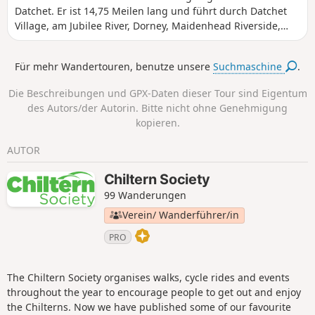
Datchet. Er ist 14,75 Meilen lang und führt durch Datchet
Village, am Jubilee River, Dorney, Maidenhead Riverside,
Dorney Lake, Boveney, dem Thames Path, der Eton High
Street und der Windsor Bridge vorbei. Es ist der längste der
Für mehr Wandertouren, benutze unsere
Suchmaschine
.
fünf Abschnitte, aber flach und leicht zu bewältigen.
Die Beschreibungen und GPX-Daten dieser Tour sind Eigentum
des Autors/der Autorin. Bitte nicht ohne Genehmigung
kopieren.
AUTOR
Chiltern Society
99 Wanderungen
Verein/ Wanderführer/in
PRO
The Chiltern Society organises walks, cycle rides and events
throughout the year to encourage people to get out and enjoy
the Chilterns. Now we have published some of our favourite