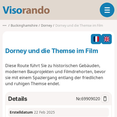
V
T
i
o
s
g
o
•••
Buckinghamshire
Dorney
Dorney und die Themse im Film
g
r
l
a
e
n
n
d
Dorney und die Themse im Film
a
o
v
i
Diese Route führt Sie zu historischen Gebäuden,
g
modernen Bauprojekten und Filmdrehorten, bevor
a
sie mit einem Spaziergang entlang der friedlichen
t
und ruhigen Themse endet.
i
o
n
Details
Nr.
69909020
Erstelldatum
22 Feb 2025