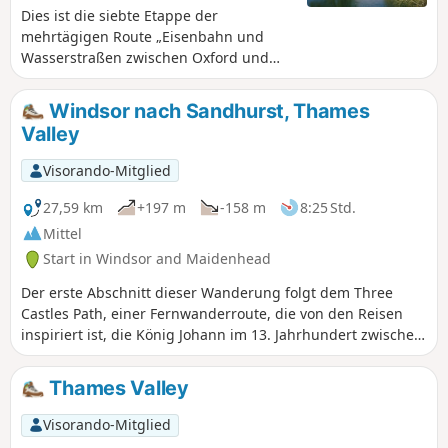
Dies ist die siebte Etappe der
mehrtägigen Route „Eisenbahn und
Wasserstraßen zwischen Oxford und
London“. Diese Wanderung führt am
Windsor Castle vorbei, schlängelt sich
Windsor nach Sandhurst, Thames
dann durch die Auen, vorbei an einer
Valley
einsamen Kirche und dem olympischen
Rudersee, bevor sie das bekannte Dorf
Visorando-Mitglied
Bray erreicht und anschließend dem
Cut bis nach Maidenhead folgt. Da es
27,59 km
+197 m
-158 m
8:25 Std.
sich um eine kurze Etappe handelt,
Mittel
bleibt reichlich Zeit, um dienstags,
Start in Windsor and Maidenhead
donnerstags und samstags ab 10:45
Uhr die Wachablösung zu beobachten
Der erste Abschnitt dieser Wanderung folgt dem Three
und einen Blick auf den olympischen
Castles Path, einer Fernwanderroute, die von den Reisen
Ruder-See des Eton College zu werfen.
inspiriert ist, die König Johann im 13. Jahrhundert zwischen
seinen Burgen in Windsor, Odiham und Winchester
unternahm.
Thames Valley
Visorando-Mitglied