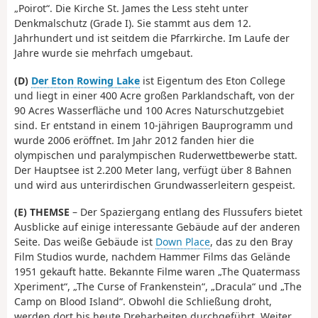
„Poirot“. Die Kirche St. James the Less steht unter
Denkmalschutz (Grade I). Sie stammt aus dem 12.
Jahrhundert und ist seitdem die Pfarrkirche. Im Laufe der
Jahre wurde sie mehrfach umgebaut.
(D)
Der Eton Rowing Lake
ist Eigentum des Eton College
und liegt in einer 400 Acre großen Parklandschaft, von der
90 Acres Wasserfläche und 100 Acres Naturschutzgebiet
sind. Er entstand in einem 10-jährigen Bauprogramm und
wurde 2006 eröffnet. Im Jahr 2012 fanden hier die
olympischen und paralympischen Ruderwettbewerbe statt.
Der Hauptsee ist 2.200 Meter lang, verfügt über 8 Bahnen
und wird aus unterirdischen Grundwasserleitern gespeist.
(E) THEMSE
– Der Spaziergang entlang des Flussufers bietet
Ausblicke auf einige interessante Gebäude auf der anderen
Seite. Das weiße Gebäude ist
Down Place
, das zu den Bray
Film Studios wurde, nachdem Hammer Films das Gelände
1951 gekauft hatte. Bekannte Filme waren „The Quatermass
Xperiment“, „The Curse of Frankenstein“, „Dracula“ und „The
Camp on Blood Island“. Obwohl die Schließung droht,
werden dort bis heute Dreharbeiten durchgeführt. Weiter