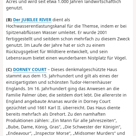
Acres und wird seit etwa 1.000 Jahren landwirtschaftlich
genutzt.
(B)
Der JUBILEE RIVER
dient als
Hochwasserentlastungskanal für die Themse, indem er bei
Spitzenabflüssen Wasser umleitet. Er wurde 2001
fertiggestellt und seitdem schon mehrfach zu diesem Zweck
genutzt. Im Laufe der Jahre hat er sich zu einem
Rückzugsgebiet für Wildtiere entwickelt, und sein
Lebensraum bietet einen wunderbaren Nistplatz für Vögel.
(C)
DORNEY COURT
– Dieses denkmalgeschützte Haus
stammt aus dem 15. Jahrhundert und gilt als eines der
einzigartigsten und schönsten Tudor-Herrenhäuser
Englands. Im 16. Jahrhundert ging das Anwesen an die
Familie Palmer über, die seitdem dort lebt. Die allererste in
England angebaute Ananas wurde in Dorney Court
gezüchtet und 1661 Karl II. überreicht. Das Haus diente
bereits mehrfach als Drehort. Zu den namhaften
Produktionen zählen: „Ein Mann für alle Jahreszeiten“,
„Bube, Dame, König, Gras“, „Die Schwester der Königin“,
„Endeavour“, „Inspector Morse“, „Midsomer Murders“ und