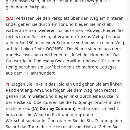
geschlossen sein, nutzen Sie bitte den in Wegpunkt 2
genannten Parkplatz.
(
S/Z
) Verlassen Sie den Parkplatz über den Weg am hinteren
Ende, gehen Sie durch ein Tor und biegen Sie links ab,
vorbei an einem weiteren Tor, auf einen Feldweg. Biegen Sie
rechts in die Gasse ein, überqueren Sie das Viehgitter und
gehen Sie 130 m an einer Schranke vorbei bis zu einem Weg
auf der linken Seite. DORNEY – Der Name stammt aus dem
Angelsächsischen und bedeutet „Insel der Hummeln“. Das
Gut wurde im Domesday Book erwähnt und war für seinen
Honig berühmt. Im Dorf befinden sich mehrere Cottages
aus dem 17. Jahrhundert.
(
1
) Biegen Sie links in das Feld ein und gehen Sie am linken
Rand entlang. Am Ende folgen Sie dem Weg nach rechts,
gehen 150 m weiter und biegen links durch eine Lücke in
der Hecke ab. Überqueren Sie die Fußgängerbrücke in das
nächste Feld (
(A) Dorney Common
). Halten Sie sich leicht
links über die Weide in Richtung der grünen
Wirtschaftsgebäude. Überqueren Sie die Straße und gehen
Sie auf das Tor in der Hecke rechts vom Hof zu. Gehen Sie