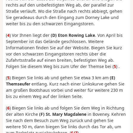
rechts auf den unbefestigten Weg ab, der parallel zur
Straße verläuft. Wo die Straße nach rechts abbiegt, gehen
Sie geradeaus durch den Eingang zum Dorney Lake und
weiter bis zu den schwarzen Eingangstoren.
(
4
) Vor Ihnen liegt der
(D) Eton Rowing Lake
. Von April bis
September ist das Gelände geschlossen. Weitere
Informationen finden Sie auf der Website. Biegen Sie kurz
vor den schwarzen Eingangstoren rechts über die
Zufahrtsstraße auf einen breiten, befestigten Weg ab.
Folgen Sie diesem Weg bis zum Ufer der Themse bei (
5
) .
(
5
) Biegen Sie links ab und gehen Sie etwa 3 km am
(E)
Themseufer
entlang. Kurz nach einer Linkskurve gehen Sie
am großen Bootshaus vorbei und weiter für weitere 230 m
bis zu einem Weg auf der linken Seite.
(
6
) Biegen Sie links ab und folgen Sie dem Weg in Richtung
der alten Kirche
(F) St. Mary Magdalene
in Boveney. Kehren
Sie nach dem Besuch zum Weg zurück und gehen Sie
weitere 50 m, dann biegen Sie links durch das Tor ab, um
zum Parkplatz zurückzukehren. (
S/Z
)