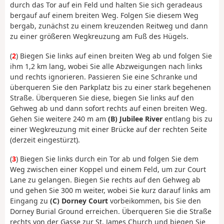
durch das Tor auf ein Feld und halten Sie sich geradeaus
bergauf auf einem breiten Weg. Folgen Sie diesem Weg
bergab, zunächst zu einem kreuzenden Reitweg und dann
zu einer größeren Wegkreuzung am Fuß des Hügels.
(
2
) Biegen Sie links auf einen breiten Weg ab und folgen Sie
ihm 1,2 km lang, wobei Sie alle Abzweigungen nach links
und rechts ignorieren. Passieren Sie eine Schranke und
überqueren Sie den Parkplatz bis zu einer stark begehenen
Straße. Überqueren Sie diese, biegen Sie links auf den
Gehweg ab und dann sofort rechts auf einen breiten Weg.
Gehen Sie weitere 240 m am
(B) Jubilee River
entlang bis zu
einer Wegkreuzung mit einer Brücke auf der rechten Seite
(derzeit eingestürzt).
(
3
) Biegen Sie links durch ein Tor ab und folgen Sie dem
Weg zwischen einer Koppel und einem Feld, um zur Court
Lane zu gelangen. Biegen Sie rechts auf den Gehweg ab
und gehen Sie 300 m weiter, wobei Sie kurz darauf links am
Eingang zu
(C) Dorney Court
vorbeikommen, bis Sie den
Dorney Burial Ground erreichen. Überqueren Sie die Straße
rechts von der Gasse zur St. James Church und biegen Sie