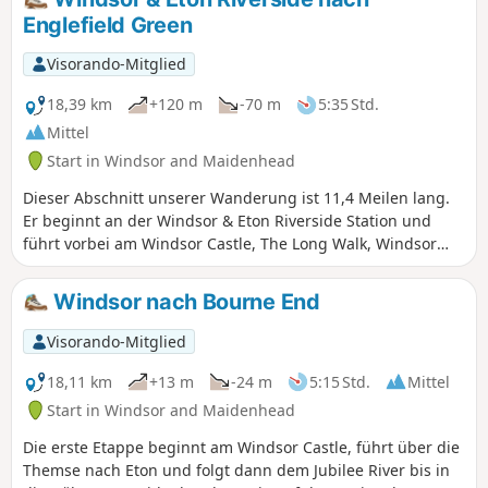
Studios sind bald auf der anderen Seite des Flusses zu
Englefield Green
sehen. Als nächstes kommt Bray Lock, dann durch
Maidenhead und Cookham nach Bourne End.
Visorando-Mitglied
18,39 km
+120 m
-70 m
5:35 Std.
Mittel
Start in Windsor and Maidenhead
Dieser Abschnitt unserer Wanderung ist 11,4 Meilen lang.
Er beginnt an der Windsor & Eton Riverside Station und
führt vorbei am Windsor Castle, The Long Walk, Windsor
Great Park, Three Castles Path, Virginia Water, Valley
Gardens, Savill Garden und Englefield Green.
Windsor nach Bourne End
Visorando-Mitglied
18,11 km
+13 m
-24 m
5:15 Std.
Mittel
Start in Windsor and Maidenhead
Die erste Etappe beginnt am Windsor Castle, führt über die
Themse nach Eton und folgt dann dem Jubilee River bis in