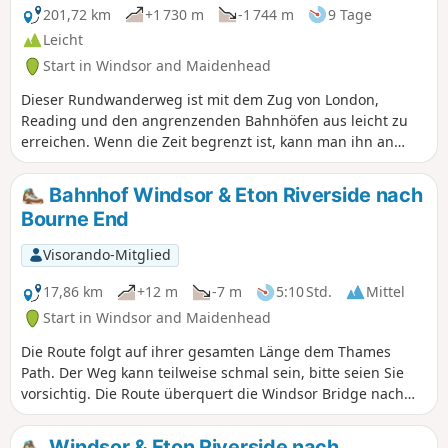
201,72 km
+1 730 m
-1 744 m
9 Tage
Leicht
Start in Windsor and Maidenhead
Dieser Rundwanderweg ist mit dem Zug von London,
Reading und den angrenzenden Bahnhöfen aus leicht zu
erreichen. Wenn die Zeit begrenzt ist, kann man ihn an
Wochenenden und Feiertagen in Etappen mit ein oder zwei
Übernachtungen zurücklegen. Die Wanderung führt durch
Bahnhof Windsor & Eton Riverside nach
eine abwechslungsreiche, wunderschöne Landschaft mit
Bourne End
Flusstälern, Kreidehügeln, Nadelwäldern, seltenen
Heideflächen und Buchenwäldern, die im Frühling mit
Visorando-Mitglied
Glockenblumen übersät sind.
17,86 km
+12 m
-7 m
5:10 Std.
Mittel
Start in Windsor and Maidenhead
Die Route folgt auf ihrer gesamten Länge dem Thames
Path. Der Weg kann teilweise schmal sein, bitte seien Sie
vorsichtig. Die Route überquert die Windsor Bridge nach
Eton, biegt dann links ab und folgt dem Thames Path vorbei
an Boveney und Dorney Lake. Oakley Court und Bray
Windsor & Eton Riverside nach