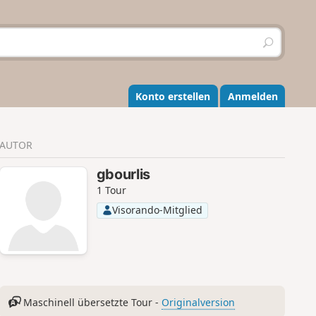
S
u
c
h
e
Konto erstellen
Anmelden
n
AUTOR
gbourlis
1 Tour
Visorando-Mitglied
Maschinell übersetzte Tour -
Originalversion