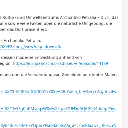
es Kultur- und Umweltzentrums Archontiko Petralia – Divri, das
alia sowie viele Fakten über die natürliche Umgebung, die
er das Dorf präsentiert.
 Archontiko Petralia:
0l45X9E2zmm_/view?usp=drivesdk
ie dessen moderne Entwicklung anhand von
Region:
https://europeanschoolradio.eu/el/episode/14189
hreiben und die Verwendung von Gemälden berühmter Maler:
AKKHI52/Xhht4KkoT8Gr8t5Y3Z0SoA/3CYxmn_LTMGnyYVzgnCLBw
AKKHI52/TMl7rj0uRMyogxW0sFv5kg/elZUH5g5QEG0Jt4dohpP5w
UO3yb43/H6FtMHkYQparYNab4acRcA/a_a4cFncREiZU2_IK0xUYA