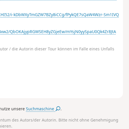
AKKHI52/i-kDbWXyTmGZW7BZy8iCCg/fPykQE7sQaW4Wzr-Sm1IVQ
ISs4xw2/QbOKAjypRGWSEH8yZGjeEw/mYsjN0yySpaU0Qk4Zr8JtA
utor / die Autorin dieser Tour können im Falle eines Unfalls
nutze unsere
Suchmaschine
.
entum des Autors/der Autorin. Bitte nicht ohne Genehmigung
pieren.