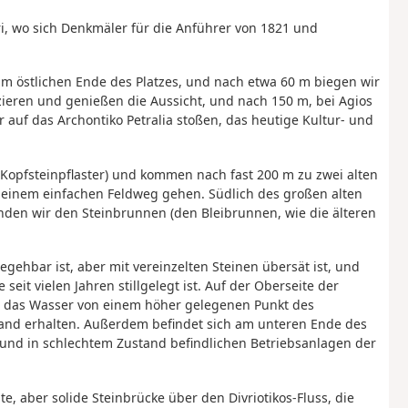
vri, wo sich Denkmäler für die Anführer von 1821 und
am östlichen Ende des Platzes, und nach etwa 60 m biegen wir
pazieren und genießen die Aussicht, und nach 150 m, bei Agios
r auf das Archontiko Petralia stoßen, das heutige Kultur- und
o-Kopfsteinpflaster) und kommen nach fast 200 m zu zwei alten
 einem einfachen Feldweg gehen. Südlich des großen alten
nden wir den Steinbrunnen (den Bleibrunnen, wie die älteren
gehbar ist, aber mit vereinzelten Steinen übersät ist, und
seit vielen Jahren stillgelegt ist. Auf der Oberseite der
 das das Wasser von einem höher gelegenen Punkt des
ustand erhalten. Außerdem befindet sich am unteren Ende des
und in schlechtem Zustand befindlichen Betriebsanlagen der
te, aber solide Steinbrücke über den Divriotikos-Fluss, die