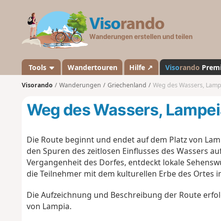
V
i
s
o
r
a
Tools
Wandertouren
Hilfe ↗
Viso
rando
Prem
n
Visorando
Wanderungen
Griechenland
Weg des Wassers, Lamp
d
o
Weg des Wassers, Lampei
Die Route beginnt und endet auf dem Platz von Lampi
den Spuren des zeitlosen Einflusses des Wassers au
Vergangenheit des Dorfes, entdeckt lokale Sehens
die Teilnehmer mit dem kulturellen Erbe des Ortes i
Die Aufzeichnung und Beschreibung der Route erfol
von Lampia.