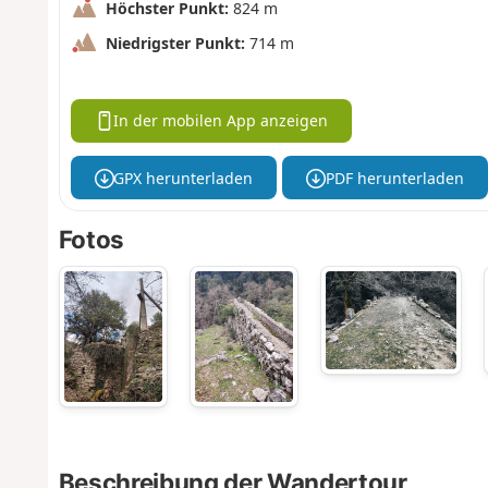
Höchster Punkt:
824 m
Niedrigster Punkt:
714 m
In der mobilen App anzeigen
GPX herunterladen
PDF herunterladen
Fotos
Beschreibung der Wandertour