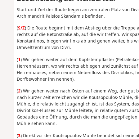
Start und Ziel der Route liegen am zentralen Platz von Di
Archimandrit Paisios Skandamis befinden.
(
S/Z
) Die Route beginnt mit dem Abstieg über die Treppe 
rechts auf die Betonstraße ab, auf die wir treffen. Wir s
Konstantinos, biegen wir links ab und gehen weiter, bis wi
Umweltzentrum von Divri.
(
1
) Wir gehen weiter auf dem Kopfsteinpflaster (Petraleik
Herrenhäusern, wo wir rechts abbiegen und zunächst auf
Herrenhauses, neben einem Nebenfluss des Divriotikos, fi
Dorfbewohner ihn nennen).
(
2
) Wir gehen weiter nach Osten auf einem Weg, der gut be
nach kurzer Zeit erreichen wir die Koutsopoulos-Mühle, die 
Mühle, die relativ leicht zugänglich ist, ist das System,
Divriotikos-Flusses zur Mühle leitete, in relativ gutem Z
Gebäudes eine Öffnung, durch die man die ungepflegten 
Mühle sehen kann.
(
3
) Direkt vor der Koutsopoulos-Mühle befindet sich eine al