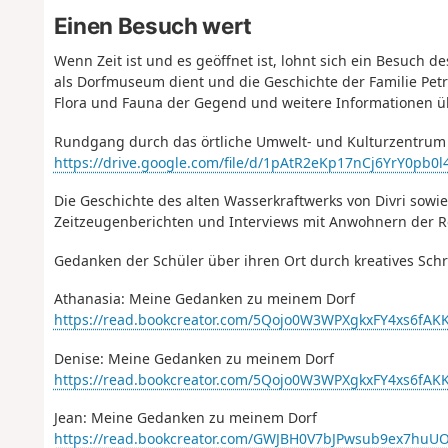
Einen Besuch wert
Wenn Zeit ist und es geöffnet ist, lohnt sich ein Besuch d
als Dorfmuseum dient und die Geschichte der Familie Petr
Flora und Fauna der Gegend und weitere Informationen üb
Rundgang durch das örtliche Umwelt- und Kulturzentrum –
https://drive.google.com/file/d/1pAtR2eKp17nCj6YrY0pb
Die Geschichte des alten Wasserkraftwerks von Divri sow
Zeitzeugenberichten und Interviews mit Anwohnern der 
Gedanken der Schüler über ihren Ort durch kreatives Sc
Athanasia: Meine Gedanken zu meinem Dorf
https://read.bookcreator.com/5Qojo0W3WPXgkxFY4xs6f
Denise: Meine Gedanken zu meinem Dorf
https://read.bookcreator.com/5Qojo0W3WPXgkxFY4xs6f
Jean: Meine Gedanken zu meinem Dorf
https://read.bookcreator.com/GWJBH0V7bJPwsub9ex7hu