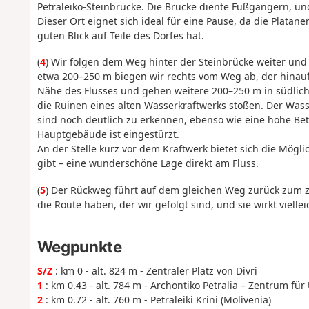
Petraleiko-Steinbrücke. Die Brücke diente Fußgängern, und 
Dieser Ort eignet sich ideal für eine Pause, da die Plat
guten Blick auf Teile des Dorfes hat.
(
4
) Wir folgen dem Weg hinter der Steinbrücke weiter und 
etwa 200–250 m biegen wir rechts vom Weg ab, der hinauf z
Nähe des Flusses und gehen weitere 200–250 m in südlich
die Ruinen eines alten Wasserkraftwerks stoßen. Der Wa
sind noch deutlich zu erkennen, ebenso wie eine hohe Bet
Hauptgebäude ist eingestürzt.
An der Stelle kurz vor dem Kraftwerk bietet sich die Möglic
gibt – eine wunderschöne Lage direkt am Fluss.
(
5
) Der Rückweg führt auf dem gleichen Weg zurück zum zen
die Route haben, der wir gefolgt sind, und sie wirkt viell
Wegpunkte
S/Z
: km 0 - alt. 824 m - Zentraler Platz von Divri
1
: km 0.43 - alt. 784 m - Archontiko Petralia – Zentrum fü
2
: km 0.72 - alt. 760 m - Petraleiki Krini (Molivenia)