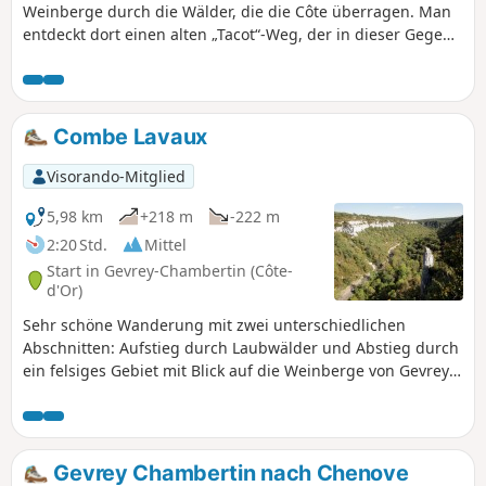
Weinberge durch die Wälder, die die Côte überragen. Man
entdeckt dort einen alten „Tacot“-Weg, der in dieser Gegend
eher ungewöhnlich ist, sowie Pfade unter den Bäumen in
den Tälern des Plateaus, bevor man über die Hänge der
Combe Lavaux, einem Naturschutzgebiet, zurückkehrt.
Combe Lavaux
Visorando-Mitglied
5,98 km
+218 m
-222 m
2:20 Std.
Mittel
Start in Gevrey-Chambertin (Côte-
d'Or)
Sehr schöne Wanderung mit zwei unterschiedlichen
Abschnitten: Aufstieg durch Laubwälder und Abstieg durch
ein felsiges Gebiet mit Blick auf die Weinberge von Gevrey
Chambertin. Der Aufstieg ist ziemlich steil, beim Abstieg
gibt es einige heikle Stufen. Gutes Schuhwerk erforderlich.
Gevrey Chambertin nach Chenove