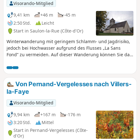
Visorando-Mitglied
9,41 km
+46 m
-45 m
2:50 Std.
Leicht
Start in Saulon-la-Rue (Côte-d'Or)
Winterwanderung mit geringem Schlamm- und Jagdrisiko,
jedoch bei Hochwasser aufgrund des Flusses „La Sans
Fond” zu vermeiden. Auf dieser Wanderung können Sie das
Schloss von Saulon-la-Rue, die Kirche von Saulon-la-
Chapelle mit ihren zwei Türmchen und einen Teil des
Flusses „La Sans Fond” mit der Mühle von Saulon-la-
Chapelle sehen. Problem mit Privatgrundstücken, Änderung
Von Pernand-Vergelesses nach Villers-
der Route wird derzeit geprüft.
la-Faye
Visorando-Mitglied
9,94 km
+167 m
-176 m
3:20 Std.
Mittel
Start in Pernand-Vergelesses (Côte-
d'Or)