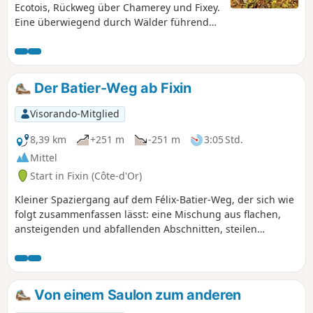
Ecotois, Rückweg über Chamerey und Fixey.
Eine überwiegend durch Wälder führende
Strecke.
Der Batier-Weg ab Fixin
Visorando-Mitglied
8,39 km
+251 m
-251 m
3:05 Std.
Mittel
Start in Fixin (Côte-d'Or)
Kleiner Spaziergang auf dem Félix-Batier-Weg, der sich wie
folgt zusammenfassen lässt: eine Mischung aus flachen,
ansteigenden und abfallenden Abschnitten, steilen
Aufstiegen und steilen Abstiegen. Der Abstieg in die Combe
de Brochon und der Aufstieg auf der gegenüberliegenden
Seite sind mit Vorsicht zu bewältigen. Eine Route, die nicht
mit Kindern begangen werden sollte.
Von einem Saulon zum anderen