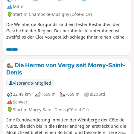
Mittel
Start in Chambolle-Musigny (Côte-d'Or)
Die Weinberge Burgunds sind ein fester Bestandteil der
Geschichte der Region. Der berühmteste unter ihnen ist
zweifellos der Clos Vougeot.Ich schlage Ihnen einen kleinen
Spaziergang auf den Anhöhen des Clos Vougeot vor, der in
Chambolle-Musigny beginnt.
Die Herren von Vergy seit Morey-Saint-
Denis
Visorando-Mitglied
22,49 km
+659 m
-659 m
8:20 Std.
Schwer
Start in Morey-Saint-Denis (Côte-d'Or)
Eine Rundwanderung inmitten der Weinberge der Côte de
Nuits, die sich bis in die Hinterlandregion erstreckt und die
Möglichkeit bietet, einen Reitstall und besondere Tiere zu