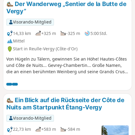
derzeit renoviert wird.
Der Wanderweg „Sentier de la Butte de
Vergy”
Visorando-Mitglied
14,33 km
+325 m
-325 m
5:00 Std.
Mittel
Start in Reulle-Vergy (Côte-d'Or)
Von Hügeln zu Tälern, gewinnen Sie an Höhe! Hautes-Côtes
und Côte de Nuits... Gevrey-Chambertin... Große Namen,
die an einen berühmten Weinberg und seine Grands Crus
erinnern... und an ein vielfältiges und wenig bekanntes
Naturerbe! Eine großzügige Umgebung, in der eine reiche
und vielfältige Fauna und Flora gedeiht.
Ein Blick auf die Rückseite der Côte de
Nuits am Startpunkt Étang-Vergy
Visorando-Mitglied
22,73 km
+583 m
-584 m