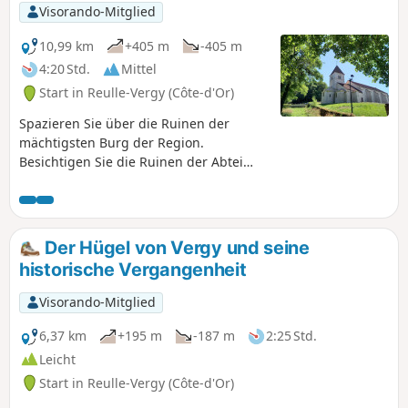
Visorando-Mitglied
10,99 km
+405 m
-405 m
4:20 Std.
Mittel
Start in Reulle-Vergy (Côte-d'Or)
Spazieren Sie über die Ruinen der
mächtigsten Burg der Region.
Besichtigen Sie die Ruinen der Abtei
Saint-Vivant und erkunden Sie den
Abîme de Bévy.
Der Hügel von Vergy und seine
historische Vergangenheit
Visorando-Mitglied
6,37 km
+195 m
-187 m
2:25 Std.
Leicht
Start in Reulle-Vergy (Côte-d'Or)