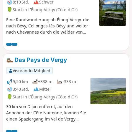
8:10 Std.
Schwer
Start in L'Étang-Vergy (Côte-d'Or)
Eine Rundwanderung ab Étang-Vergy, die
nach Bévy, Collonges-lès-Bévy und weiter
nach Chevannes durch die Wälder von
Collonges, Chevannes und Arcenant führt,
dabei Meuilley und Messanges streift, bevor
sie nach Curtil-Vergy gelangt. Auf dieser
Wanderung zwischen Wald und Weinbergen
Das Pays de Vergy
gibt es bemerkenswerte Bäume, eine
Megalithstätte, eine wiederbelebte Quelle,
Visorando-Mitglied
die Ruinen einer Abtei sowie Waschhäuser,
Mühlen und restaurierte alte Steinhäuser zu
9,50 km
+338 m
-333 m
entdecken.
3:40 Std.
Mittel
Start in L'Étang-Vergy (Côte-d'Or)
30 km von Dijon entfernt, auf den
Anhöhen der Côte Nuitonne, können Sie
einen Spaziergang im Val de Vergy
unternehmen, einer historischen
Hochburg des Burgunds und Lehensgut