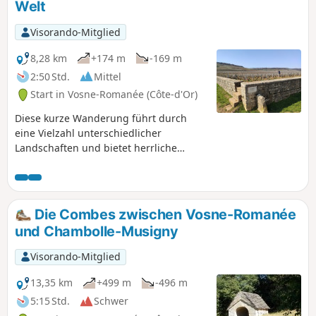
Welt
Visorando-Mitglied
8,28 km
+174 m
-169 m
2:50 Std.
Mittel
Start in Vosne-Romanée (Côte-d'Or)
Diese kurze Wanderung führt durch
eine Vielzahl unterschiedlicher
Landschaften und bietet herrliche
Ausblicke auf die Weinberge des
Burgunds. Für Weinliebhaber führt sie
entlang der sehr prestigeträchtigen
Parzelle Romanée Conti.
Die Combes zwischen Vosne-Romanée
und Chambolle-Musigny
Visorando-Mitglied
13,35 km
+499 m
-496 m
5:15 Std.
Schwer