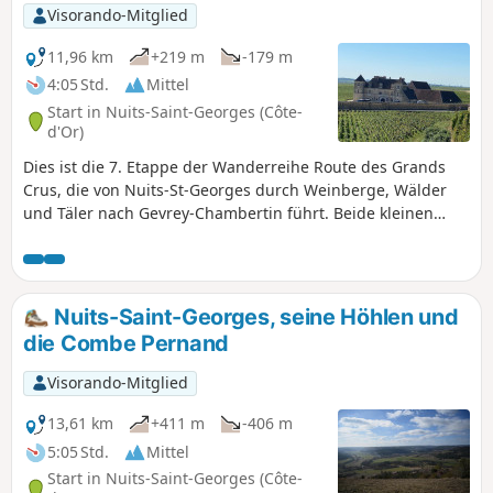
Visorando-Mitglied
11,96 km
+219 m
-179 m
4:05 Std.
Mittel
Start in Nuits-Saint-Georges (Côte-
d'Or)
Dies ist die 7. Etappe der Wanderreihe Route des Grands
Crus, die von Nuits-St-Georges durch Weinberge, Wälder
und Täler nach Gevrey-Chambertin führt. Beide kleinen
Städte sind Heimat einiger der berühmtesten Rotweine der
Welt, ebenso wie einige der charmanten Dörfer und
Sehenswürdigkeiten dazwischen, wie Vosne-Romanée,
Chambolle-Musigny und Chateau de Vougeot. Die
Nuits-Saint-Georges, seine Höhlen und
Wanderung ist hundefreundlich (in Nuits gibt es eine gute
die Combe Pernand
Tierarztpraxis). Es handelt sich um eine ziemlich lange und
recht anspruchsvolle Wanderung, da es in der Mitte einige
Visorando-Mitglied
Anstiege gibt, die von den Weinbergen in die Wälder
führen. Die Rückfahrt mit Bus und Bahn zum
13,61 km
+411 m
-406 m
Ausgangspunkt ist möglich.
5:05 Std.
Mittel
Start in Nuits-Saint-Georges (Côte-