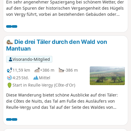
Ein sehr angenehmer Spaziergang bei schönem Wetter, der
auf den Spuren der historischen Vergangenheit des Hügels
von Vergy führt, vorbei an bestehenden Gebäuden oder
auch Überresten alter Monumente.
Die drei Täler durch den Wald von
Mantuan
Visorando-Mitglied
11,59 km
+386 m
-386 m
4:25 Std.
Mittel
Start in Reulle-Vergy (Côte-d'Or)
Diese Wanderung bietet schöne Ausblicke auf drei Täler:
die Côtes de Nuits, das Tal am Fuße des Ausläufers von
Reulle-Vergy und das Tal auf der Seite des Waldes von
Détain-Gergueil. Auf dem Programm stehen auch die
hübschen, typischen Dörfer Corboin und Concoeur sowie
Segrois. Nicht zu vergessen die Abtei Saint-Vivant, die