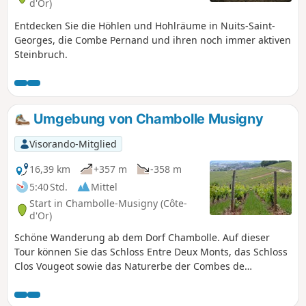
d'Or)
Entdecken Sie die Höhlen und Hohlräume in Nuits-Saint-
Georges, die Combe Pernand und ihren noch immer aktiven
Steinbruch.
Umgebung von Chambolle Musigny
Visorando-Mitglied
16,39 km
+357 m
-358 m
5:40 Std.
Mittel
Start in Chambolle-Musigny (Côte-
d'Or)
Schöne Wanderung ab dem Dorf Chambolle. Auf dieser
Tour können Sie das Schloss Entre Deux Monts, das Schloss
Clos Vougeot sowie das Naturerbe der Combes de
Chambolle Musigny und Orveau (wieder)entdecken.