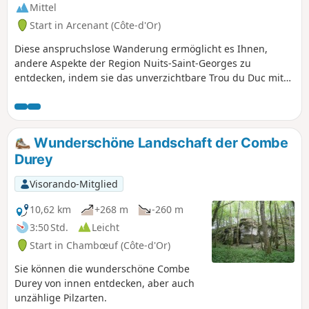
Mittel
Start in Arcenant (Côte-d'Or)
Diese anspruchslose Wanderung ermöglicht es Ihnen,
andere Aspekte der Region Nuits-Saint-Georges zu
entdecken, indem sie das unverzichtbare Trou du Duc mit
klassischeren Abschnitten verbindet. Eine Wanderung, die
Sie unternehmen sollten, um Abwechslung zu schaffen,
wenn Sie alle anderen Wanderungen bereits gemacht
haben und Lust auf etwas Neues haben!
Wunderschöne Landschaft der Combe
Durey
Visorando-Mitglied
10,62 km
+268 m
-260 m
3:50 Std.
Leicht
Start in Chambœuf (Côte-d'Or)
Sie können die wunderschöne Combe
Durey von innen entdecken, aber auch
unzählige Pilzarten.