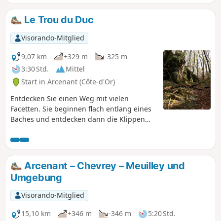
derzeit vom Verein „Naturellement Villers“
umgestaltet, neu angelegt und neu markiert.
Le Trou du Duc
Visorando-Mitglied
9,07 km
+329 m
-325 m
3:30 Std.
Mittel
Start in Arcenant (Côte-d'Or)
Entdecken Sie einen Weg mit vielen
Facetten. Sie beginnen flach entlang eines
Baches und entdecken dann die Klippen
und das Trou du Duc. Durchqueren Sie den
Wald und entdecken Sie zwei historische
Orte: die gallo-römische Stätte und das
Monument des Maquis. Rückweg durch die
Arcenant – Chevrey – Meuilley und
Weinberge.
Umgebung
Visorando-Mitglied
15,10 km
+346 m
-346 m
5:20 Std.