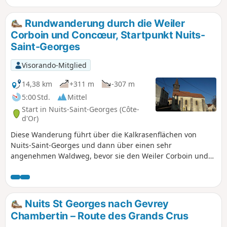
renovierten Schloss, das einst ein
Nebengebäude der Abtei von Cîteaux war.
Rundwanderung durch die Weiler
Die Wanderung endet vor der Abtei von
Corboin und Concœur, Startpunkt Nuits-
Cîteaux.
Saint-Georges
Visorando-Mitglied
14,38 km
+311 m
-307 m
5:00 Std.
Mittel
Start in Nuits-Saint-Georges (Côte-
d'Or)
Diese Wanderung führt über die Kalkrasenflächen von
Nuits-Saint-Georges und dann über einen sehr
angenehmen Waldweg, bevor sie den Weiler Corboin und
dann Concœur erreicht. Auf dem Rückweg überblickt der
Weg die bedeutenden Weinberge von Vosne-Romanée und
Nuits-Saint-Georges.
Nuits St Georges nach Gevrey
Chambertin – Route des Grands Crus