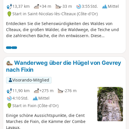
13,37 km
+34 m
-33 m
3:55 Std.
Mittel
Start in Saint-Nicolas-lès-Cîteaux (Côte-d'Or)
Entdecken Sie die Sehenswürdigkeiten des Waldes von
Cîteaux, die großen Wälder, die Waldwege, die Teiche und
die zahlreichen Bäche, die ihn entwässern. Diese
Wanderung ist fast eben, vermittelt aber einen guten
Eindruck vom großen Wald mit seinen herrlichen
Hochwäldern, seinen Entwässerungsgräben und den
weiten Ausblicken, die sich von einigen Waldwegen aus
Wanderweg über die Hügel von Gevrey
bieten.
nach Fixin
Visorando-Mitglied
11,90 km
+275 m
-276 m
4:10 Std.
Mittel
Start in Fixin (Côte-d'Or)
Einige schöne Aussichtspunkte, die Cent
Marches de Fixin, die Kämme der Combe
Lavaux.