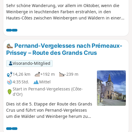
Sehr schöne Wanderung, vor allem im Oktober, wenn die
Weinberge in leuchtenden Farben erstrahlen, in den
Hautes-Côtes zwischen Weinbergen und Wäldern in einer
hügeligen Landschaft mit schönen Ausblicken,
insbesondere oberhalb von Pernand-Vergelesses. Die
Wanderung ist recht einfach, auf guten Wegen, trotz
einiger kurzer, aber steilerer Anstiege. Sie können im
Pernand-Vergelesses nach Prémeaux-
Waschhaus von Villers-la-Faye picknicken, das für Wanderer
Prissey – Route des Grands Crus
eingerichtet wurde.
Visorando-Mitglied
14,26 km
+192 m
-239 m
4:35 Std.
Mittel
Start in Pernand-Vergelesses (Côte-
d'Or)
Dies ist die 5. Etappe der Route des Grands
Crus und führt von Pernand-Vergelesses
um die Wälder und Weinberge herum zu
den Dörfern Magny-lès-Villers und Villers-
la-Faye, um den Steinbruch herum und