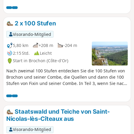
2 x 100 Stufen
Visorando-Mitglied
5,80 km
+208 m
-204 m
2:15 Std.
Leicht
Start in Brochon (Côte-d'Or)
Nach zweimal 100 Stufen entdecken Sie die 100 Stufen von
Brochon und seiner Combe, die Quellen und dann die 100
Stufen von Fixin und seiner Combe. In Teil 3, wenn Sie nach
Ihrem Besuch oberhalb der Combe wieder zurückkommen,
folgen Sie den gelben Markierungen bis zur Napoleon-
Treppe.
Staatswald und Teiche von Saint-
Nicolas-lès-Cîteaux aus
Visorando-Mitglied