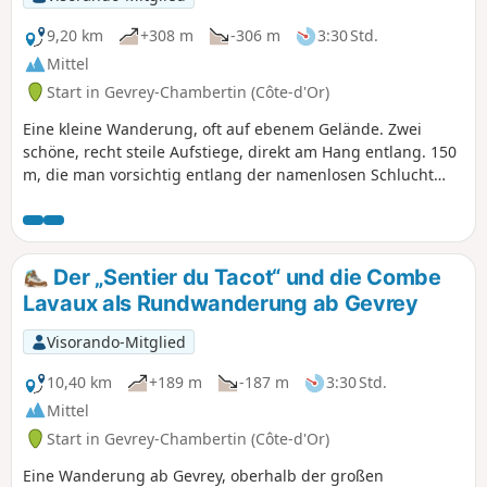
9,20 km
+308 m
-306 m
3:30 Std.
Mittel
Start in Gevrey-Chambertin (Côte-d'Or)
Eine kleine Wanderung, oft auf ebenem Gelände. Zwei
schöne, recht steile Aufstiege, direkt am Hang entlang. 150
m, die man vorsichtig entlang der namenlosen Schlucht
und an den Felsen entlang zurücklegen muss. Der Wald ist
nie dicht und die Wege sind angenehm.
Der „Sentier du Tacot“ und die Combe
Lavaux als Rundwanderung ab Gevrey
Visorando-Mitglied
10,40 km
+189 m
-187 m
3:30 Std.
Mittel
Start in Gevrey-Chambertin (Côte-d'Or)
Eine Wanderung ab Gevrey, oberhalb der großen