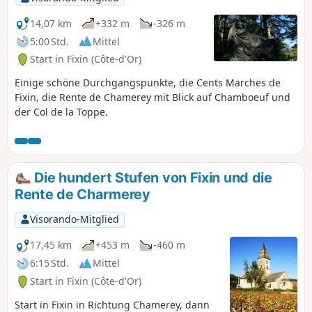
14,07 km
+332 m
-326 m
5:00 Std.
Mittel
Start in Fixin (Côte-d'Or)
Einige schöne Durchgangspunkte, die Cents Marches de
Fixin, die Rente de Chamerey mit Blick auf Chamboeuf und
der Col de la Toppe.
Die hundert Stufen von Fixin und die
Rente de Charmerey
Visorando-Mitglied
17,45 km
+453 m
-460 m
6:15 Std.
Mittel
Start in Fixin (Côte-d'Or)
Start in Fixin in Richtung Chamerey, dann