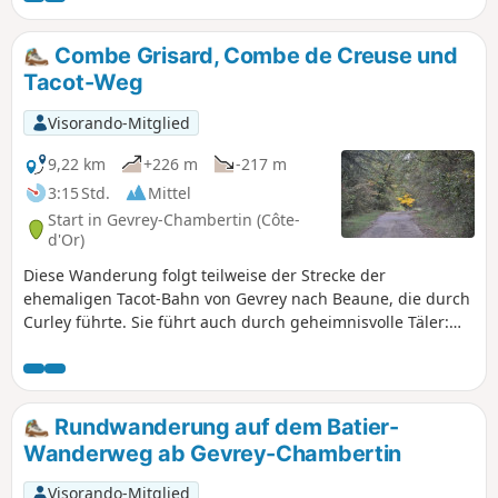
der „tapferen” Vergy, einer
angesehenen Familie, die tief in der
Combe Grisard, Combe de Creuse und
Vergangenheit und Gegenwart
Tacot-Weg
verwurzelt ist. Étang Vergy, Abbaye
Saint Vivant, Curtil-Vergy, Bévy auf
Visorando-Mitglied
unserer Route.
9,22 km
+226 m
-217 m
3:15 Std.
Mittel
Start in Gevrey-Chambertin (Côte-
d'Or)
Diese Wanderung folgt teilweise der Strecke der
ehemaligen Tacot-Bahn von Gevrey nach Beaune, die durch
Curley führte. Sie führt auch durch geheimnisvolle Täler:
die Combe Grisard und die Combe de Creuse. Außerdem
hat man einen schönen Blick auf die Felsen der Combe
Lavau.
Rundwanderung auf dem Batier-
Wanderweg ab Gevrey-Chambertin
Visorando-Mitglied