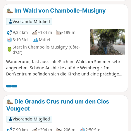
Im Wald von Chambolle-Musigny
Visorando-Mitglied
9,32 km
+184 m
-189 m
3:10 Std.
Mittel
Start in Chambolle-Musigny (Côte-
d'Or)
Wanderung, fast ausschließlich im Wald, im Sommer sehr
angenehm. Schöne Ausblicke auf die Weinberge. Im
Dorfzentrum befinden sich die Kirche und eine prächtige
Linde.
Die Grands Crus rund um den Clos
Vougeot
Visorando-Mitglied
7,90 km
+204 m
-206 m
2:50 Std.