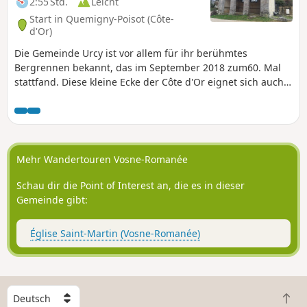
2:55 Std.
Leicht
Start in Quemigny-Poisot (Côte-
d'Or)
Die Gemeinde Urcy ist vor allem für ihr berühmtes
Bergrennen bekannt, das im September 2018 zum60. Mal
stattfand. Diese kleine Ecke der Côte d'Or eignet sich auch
hervorragend für Spaziergänge. Es ist ein wahres
Vergnügen, diese Gegend beim Wandern zu entdecken,
mitten in der Natur, fernab vom Lärm und den Sorgen des
Alltags. Vielleicht begegnen Sie auf einem Abstecher von
Ihrem Weg unseren Freunden aus dem Wald. Also
Mehr Wandertouren Vosne-Romanée
schnüren Sie Ihre Wanderschuhe und machen Sie einen
Spaziergang in den umliegenden Wäldern.
Schau dir die Point of Interest an, die es in dieser
Gemeinde gibt:
Église Saint-Martin (Vosne-Romanée)
W
Z
ä