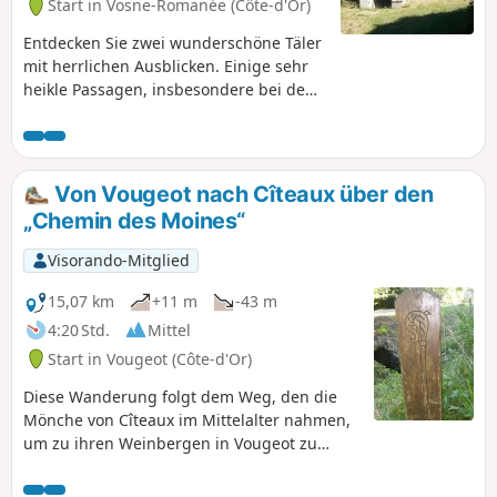
Start in Vosne-Romanée (Côte-d'Or)
Entdecken Sie zwei wunderschöne Täler
mit herrlichen Ausblicken. Einige sehr
heikle Passagen, insbesondere bei den
Abstiegen, bei denen Klettern
erforderlich ist. Sie haben die
Möglichkeit, diese Schwierigkeiten zu
umgehen, aber dann entgehen Ihnen
Von Vougeot nach Cîteaux über den
einige schöne Nervenkitzel und
„Chemin des Moines“
herrliche Ausblicke auf die Täler.
Schauen Sie sich die Fotos an, um sich
Visorando-Mitglied
ein Bild von den Schwierigkeiten zu
machen, bevor Sie diese Wanderung in
15,07 km
+11 m
-43 m
Angriff nehmen. Es gibt nichts
4:20 Std.
Mittel
Unüberwindbares, aber Vorsicht ist
Start in Vougeot (Côte-d'Or)
besser als Nachsicht.
Diese Wanderung folgt dem Weg, den die
Mönche von Cîteaux im Mittelalter nahmen,
um zu ihren Weinbergen in Vougeot zu
gelangen. Sie führt durch das hübsche Dorf
Gilly-lès-Cîteaux mit seinem schön