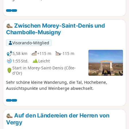
entdecken, aber auch die Geschichte auf dem
Felsvorsprung von Vergy neu zu erleben.
Zwischen Morey-Saint-Denis und
Chambolle-Musigny
Visorando-Mitglied
5,58 km
+115 m
-115 m
1:55 Std.
Leicht
Start in Morey-Saint-Denis (Côte-
d'Or)
Sehr schöne kleine Wanderung, die Tal, Hochebene,
Aussichtspunkte und Weinberge abwechselt.
Auf den Ländereien der Herren von
Vergy