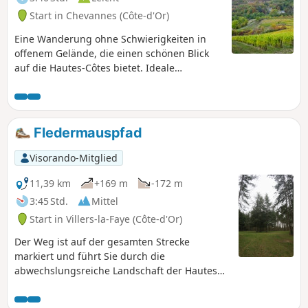
Orientierung.
Start in Chevannes (Côte-d'Or)
Eine Wanderung ohne Schwierigkeiten in
offenem Gelände, die einen schönen Blick
auf die Hautes-Côtes bietet. Ideale
Wanderung für einen halben Tag im Herbst
(die Weinberge sind wunderschön) oder im
Winter (das Gelände ist sehr gut begehbar).
Fledermauspfad
Visorando-Mitglied
11,39 km
+169 m
-172 m
3:45 Std.
Mittel
Start in Villers-la-Faye (Côte-d'Or)
Der Weg ist auf der gesamten Strecke
markiert und führt Sie durch die
abwechslungsreiche Landschaft der Hautes
Côtes de Nuits sowie durch das Dorf Villers-la-
Faye. ⚠️ 19.05.2026: Der Fledermausweg wird