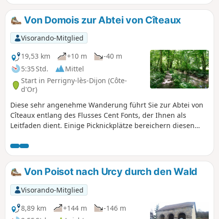
hinunter nach Prémeaux-Prissey. Die
Strecke ist hundefreundlich und führt
Von Domois zur Abtei von Cîteaux
durch Weinberge und ländliche Gegenden.
Visorando-Mitglied
19,53 km
+10 m
-40 m
5:35 Std.
Mittel
Start in Perrigny-lès-Dijon (Côte-
d'Or)
Diese sehr angenehme Wanderung führt Sie zur Abtei von
Cîteaux entlang des Flusses Cent Fonts, der Ihnen als
Leitfaden dient. Einige Picknickplätze bereichern diesen
schönen Spaziergang.
Von Poisot nach Urcy durch den Wald
Visorando-Mitglied
8,89 km
+144 m
-146 m