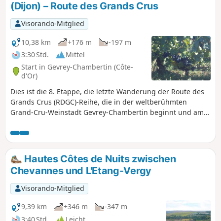
(Dijon) – Route des Grands Crus
Visorando-Mitglied
10,38 km
+176 m
-197 m
3:30 Std.
Mittel
Start in Gevrey-Chambertin (Côte-
d'Or)
Dies ist die 8. Etappe, die letzte Wanderung der Route des
Grands Crus (RDGC)-Reihe, die in der weltberühmten
Grand-Cru-Weinstadt Gevrey-Chambertin beginnt und am
Stadtrand von Dijon endet. Sie beginnt an der Kirche von
Gevrey und führt Sie vorbei am Schloss durch Wälder zum
reizvollen Parc Noisot und vorbei am Weinberg Clos
Napoleon und dem Restaurant zu den charmanten Dörfern
Hautes Côtes de Nuits zwischen
Fixey, Couchey und Marsannay, bevor Sie den letzten
Chevannes und L'Etang-Vergy
großen Weinberg der Côte d'Or passieren und nach Genove
am Stadtrand von Dijon gelangen. Die Wanderung ist
Visorando-Mitglied
hundefreundlich und nach einem Anstieg am Anfang
relativ leicht zu bewältigen. Die gelben und roten Linien
9,39 km
+346 m
-347 m
(YR), die den RDGC kennzeichnen, erleichtern die
3:40 Std.
Leicht