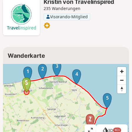
Kristin von Travelinspired
235 Wanderungen
Visorando-Mitglied
Wanderkarte
3
2
1
4
5
3D
NEU