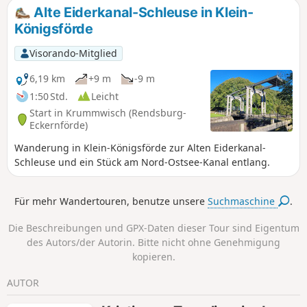
Badefreunde können ihre Badehose zu Hause lassen. Eine
Alte Eiderkanal-Schleuse in Klein-
Badestelle ist am Windebyer Noor nicht anzutreffen.
Königsförde
Danach schwenkt der Weg durch das hügelige Weide- und
Ackerland Region, mit den typischen Knicks und Reddern.
Visorando-Mitglied
In Kochendorf ist noch das ein oder andere Reetdachhaus
zu sehen.
6,19 km
+9 m
-9 m
1:50 Std.
Leicht
Start in Krummwisch (Rendsburg-
Eckernförde)
Wanderung in Klein-Königsförde zur Alten Eiderkanal-
Schleuse und ein Stück am Nord-Ostsee-Kanal entlang.
Für mehr Wandertouren, benutze unsere
Suchmaschine
.
Die Beschreibungen und GPX-Daten dieser Tour sind Eigentum
des Autors/der Autorin. Bitte nicht ohne Genehmigung
kopieren.
AUTOR