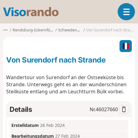
V
T
i
o
s
g
o
•••
Rendsburg-Eckernförde
Schwedeneck
Von Surendorf nach Strande
g
r
l
a
e
n
n
d
Von Surendorf nach Strande
a
o
v
i
Wandertour von Surendorf an der Ostseeküste bis
g
Strande. Unterwegs geht es an der wunderschönen
a
Steilküste entlang und am Leuchtturm Bülk vorbei.
t
i
o
Details
Nr.
46027660
n
Erstelldatum
26 Feb 2024
Bearbeitungsdatum
27 Feb 2024