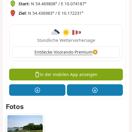
Start:
N 54.469808° / E 10.074187°
Ziel:
N 54.436983° / E 10.172231°
Stündliche Wettervorhersage
Entdecke Visorando Premium
In der mobilen App anzeigen
Fotos