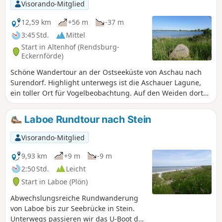
Visorando-Mitglied
12,59 km
+56 m
-37 m
3:45 Std.
Mittel
Start in Altenhof (Rendsburg-
Eckernförde)
Schöne Wandertour an der Ostseeküste von Aschau nach
Surendorf. Highlight unterwegs ist die Aschauer Lagune,
ein toller Ort für Vogelbeobachtung. Auf den Weiden dort
grasen Wasserbüffel.
Laboe Rundtour nach Stein
Visorando-Mitglied
9,93 km
+9 m
-9 m
2:50 Std.
Leicht
Start in Laboe (Plön)
Abwechslungsreiche Rundwanderung
von Laboe bis zur Seebrücke in Stein.
Unterwegs passieren wir das U-Boot des