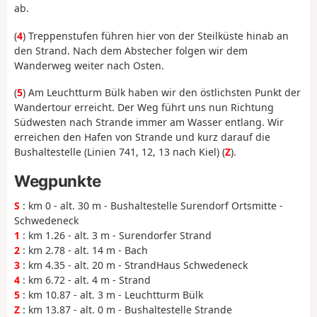
ab.
(
4
) Treppenstufen führen hier von der Steilküste hinab an
den Strand. Nach dem Abstecher folgen wir dem
Wanderweg weiter nach Osten.
(
5
) Am Leuchtturm Bülk haben wir den östlichsten Punkt der
Wandertour erreicht. Der Weg führt uns nun Richtung
Südwesten nach Strande immer am Wasser entlang. Wir
erreichen den Hafen von Strande und kurz darauf die
Bushaltestelle (Linien 741, 12, 13 nach Kiel) (
Z
).
Wegpunkte
S
: km 0 - alt. 30 m - Bushaltestelle Surendorf Ortsmitte -
Schwedeneck
1
: km 1.26 - alt. 3 m - Surendorfer Strand
2
: km 2.78 - alt. 14 m - Bach
3
: km 4.35 - alt. 20 m - StrandHaus Schwedeneck
4
: km 6.72 - alt. 4 m - Strand
5
: km 10.87 - alt. 3 m - Leuchtturm Bülk
Z
: km 13.87 - alt. 0 m - Bushaltestelle Strande