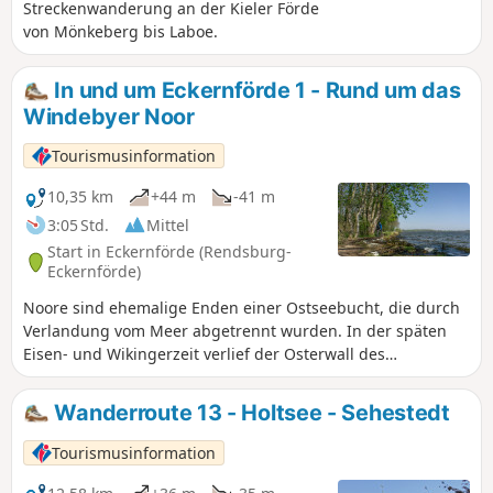
Streckenwanderung an der Kieler Förde
von Mönkeberg bis Laboe.
In und um Eckernförde 1 - Rund um das
Windebyer Noor
Tourismusinformation
10,35 km
+44 m
-41 m
3:05 Std.
Mittel
Start in Eckernförde (Rendsburg-
Eckernförde)
Noore sind ehemalige Enden einer Ostseebucht, die durch
Verlandung vom Meer abgetrennt wurden. In der späten
Eisen- und Wikingerzeit verlief der Osterwall des
Danewerks bis an das Windebyer Noor heran. Reste davon,
lassen sich heute noch entlang der Wanderung erkennen.
Wanderroute 13 - Holtsee - Sehestedt
Der südwestliche Abschnitt der Wanderung verläuft auf
sehr naturnahen Wegen. Auf der anderen Seite des Noors
Tourismusinformation
folgt der Wanderweg einer ehemaligen Bahntrasse.
Badefreunde können einen Abstecher zum nahegelegenen