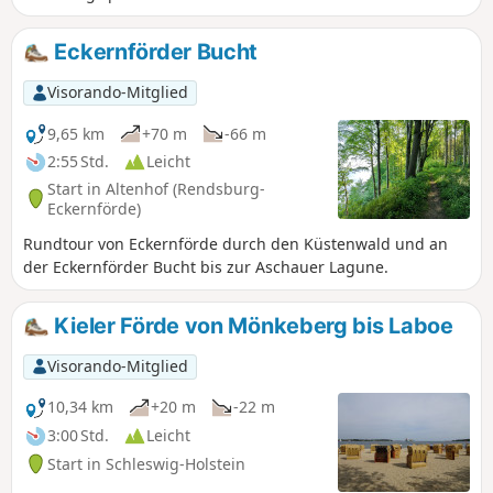
Technischen Museums, das Marine-
Ehrenmal und den Kurpark.
Eckernförder Bucht
Visorando-Mitglied
9,65 km
+70 m
-66 m
2:55 Std.
Leicht
Start in Altenhof (Rendsburg-
Eckernförde)
Rundtour von Eckernförde durch den Küstenwald und an
der Eckernförder Bucht bis zur Aschauer Lagune.
Kieler Förde von Mönkeberg bis Laboe
Visorando-Mitglied
10,34 km
+20 m
-22 m
3:00 Std.
Leicht
Start in Schleswig-Holstein