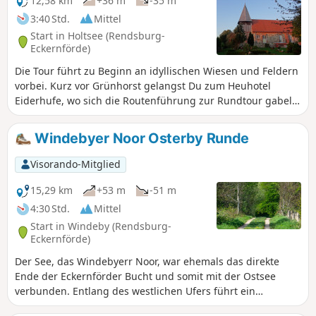
12,58 km
+36 m
-35 m
Schnaaper See einplanen.
3:40 Std.
Mittel
Start in Holtsee (Rendsburg-
Eckernförde)
Die Tour führt zu Beginn an idyllischen Wiesen und Feldern
vorbei. Kurz vor Grünhorst gelangst Du zum Heuhotel
Eiderhufe, wo sich die Routenführung zur Rundtour gabelt.
Du gehst nach links weiter und kommst, entlang eines
Knicks am Feldrand, in den nahegelegenen Wald. Am Ende
Windebyer Noor Osterby Runde
des Waldes erreichst Du dann den Nord-Ostsee-Kanal.
Etwas oberhalb des Kanals führt die Wanderroute bis nach
Visorando-Mitglied
Sehestedt. An der Feldsteinkirche vorbei, kannst Du noch
einen Abstecher zum MarktTreff an der Kanalfähre machen.
15,29 km
+53 m
-51 m
Auf der großen Ausenterasse mit Gastronomie, hast Du
4:30 Std.
Mittel
einen schönen Ausblick auf den Kanal und die
Start in Windeby (Rendsburg-
vorbeifahrenden Schiffe. Der Rückweg führt zuerst durch
Eckernförde)
das Gut Sehestedt und danach durch die Felder und den
Der See, das Windebyerr Noor, war ehemals das direkte
Wald, nach Grünhorst. Hier triffst Du wieder auf den Weg,
Ende der Eckernförder Bucht und somit mit der Ostsee
der dich nach Holtsee führt.
verbunden. Entlang des westlichen Ufers führt ein
schmaler Wanderweg durch alten Baumbestand.