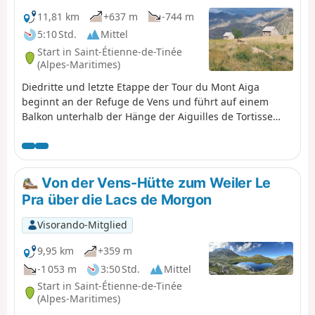
11,81 km
+637 m
-744 m
5:10 Std.
Mittel
Start in Saint-Étienne-de-Tinée
(Alpes-Maritimes)
Diedritte und letzte Etappe der Tour du Mont Aiga
beginnt an der Refuge de Vens und führt auf einem
Balkon unterhalb der Hänge der Aiguilles de Tortisse
nordöstlich der Lacs de Vens entlang. Nachdem Sie die
Crête de la Côte passiert und zu den Maisons Forestières
de Tortisse abgestiegen sind, wandern Sie auf einem
Balkon unterhalb der Hänge der Tête des Mourres
Von der Vens-Hütte zum Weiler Le
entlang, um das Plateau von Morgon zu erreichen und
Pra über die Lacs de Morgon
wieder zu den Laussets und schließlich zu den Lacs de
Morgon aufzusteigen. Am großen See von Morgon
Visorando-Mitglied
steigen Sie nach Osten hinab in den Salso Moréno, um
zum Weg der1. Etappe und zum Camp des Fourches zu
9,95 km
+359 m
gelangen. Früh am Morgen kann man Gämsen und
-1 053 m
3:50 Std.
Mittel
natürlich den ganzen Tag über Murmeltiere beobachten.
Start in Saint-Étienne-de-Tinée
(Alpes-Maritimes)