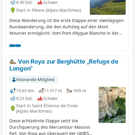
4:30 Std.
Schwer
Start in Péone (Alpes-Maritimes)
Diese Wanderung ist die erste Etappe einer zweitägigen
Rundwanderung, die den Aufstieg auf den Mont
Mounier ermöglicht. Vom Pont d’Aygue Blanche in der
Nähe von Péone aus beginnt Ihr Aufstieg zum kleinen
Plateau der Montagne de l’Estrop, wo Sie geschützt
biwakieren können. Eine Etappe durch Laubwälder und
Almen am Fuße des felsigen Grats der Montagne de
Von Roya zur Berghütte „Refuge de
l’Alp.
Longon“
Visorando-Mitglied
19,65 km
+1 317 m
-939 m
9:25 Std.
Schwer
Start in Saint-Étienne-de-Tinée
(Alpes-Maritimes)
Diese achtzehnte Etappe setzt die
Durchquerung des Mercantour-Massivs
fort. Von Roya aus überquert der GR®5