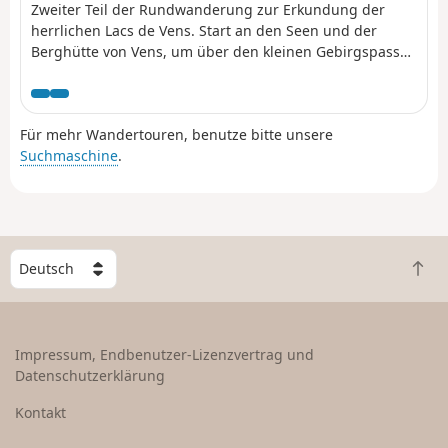
Zweiter Teil der Rundwanderung zur Erkundung der
herrlichen Lacs de Vens. Start an den Seen und der
Berghütte von Vens, um über den kleinen Gebirgspass
Tortisse, den Col du Fer, den Pas de Morgon und die
Seen von Morgon bis zum Weiler Le Pra zu gelangen.
Für mehr Wandertouren, benutze bitte unsere
Suchmaschine
.
W
Z
ä
u
h
r
l
ü
e
Impressum, Endbenutzer-Lizenzvertrag und
c
e
Datenschutzerklärung
k
i
n
n
Kontakt
a
L
c
a