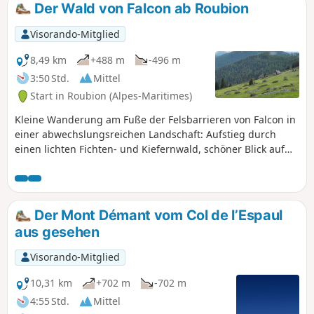
Der Wald von Falcon ab Roubion
Visorando-Mitglied
8,49 km
+488 m
-496 m
3:50 Std.
Mittel
Start in Roubion (Alpes-Maritimes)
Kleine Wanderung am Fuße der Felsbarrieren von Falcon in
einer abwechslungsreichen Landschaft: Aufstieg durch
einen lichten Fichten- und Kiefernwald, schöner Blick auf
das Tal vom Kamm von Falcon aus, dann Abstieg zwischen
den Schafställen und Weilern von Falcon und Les Vallons.
Diese Wanderung wird im kleinen Wanderführer „Rando
Passion” vorgeschlagen, der vom Fremdenverkehrsamt von
Der Mont Démant vom Col de l’Espaul
Roubion herausgegeben wird. Der Höhenunterschied ist
aus gesehen
geringer als der von Visorando angegebene, er beträgt
etwa 400 Meter.
Visorando-Mitglied
10,31 km
+702 m
-702 m
4:55 Std.
Mittel