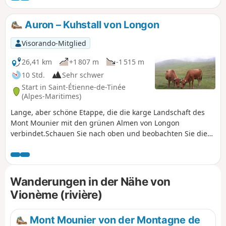
Buissière, zum Col de la Couillole und dann zum Pin Pourri,
von wo aus Sie die Tête de Giarons und ihre weiten Wiesen
Auron – Kuhstall von Longon
bewundern können. Der Rückweg führt durch den
charmanten Weiler Villars.
Visorando-Mitglied
26,41 km
+1 807 m
-1 515 m
10 Std.
Sehr schwer
Start in Saint-Étienne-de-Tinée
(Alpes-Maritimes)
Lange, aber schöne Etappe, die die karge Landschaft des
Mont Mounier mit den grünen Almen von Longon
verbindet.Schauen Sie nach oben und beobachten Sie die
Geier.Gemütliche Ankunft bei der Vacherie de Longon,
umgeben von Tieren.
Wanderungen in der Nähe von
Vionème (rivière)
Mont Mounier von der Montagne de