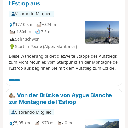
l’Estrop aus
Visorando-Mitglied
17,10 km
+824 m
-1 804 m
7 Std.
Sehr schwer
Start in Péone (Alpes-Maritimes)
Diese Wanderung bildet diezweite Etappe des Aufstiegs
zum Mont Mounier. Vom Startpunkt an der Montagne de
l’Estrop aus beginnen Sie mit dem Aufstieg zum Col de
Crousette, von wo aus Sie einen schönen Ausblick auf die
gleichnamige Schlucht und die Haute-Tinée genießen
können. Anschließend gelangen Sie auf den Kamm des
Mont Mounier, dem Sie bis zum Gipfel folgen. Der
Von der Brücke von Aygue Blanche
Abstieg führt über den Weiler La Colle, bevor es wieder
zur Montagne de l’Estrop
hinauf zur Tête de Charnaye geht, von dort hinunter zum
Altisurface und schließlich im letzten Abschnitt hinunter
Visorando-Mitglied
zum Pont d’Aygue Blanche.
5,95 km
+978 m
-0 m