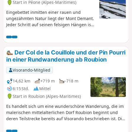
Start in Péone (Alpes-Maritimes)
Eingebettet inmitten einer rauen und
ungezähmten Natur liegt der Mont Demant.
Jeder Schritt auf seinen felsigen Hängen ist
ein Kampf gegen die Schwerkraft, ein Kampf
gegen die Müdigkeit, aber auch eine
Verbundenheit mit einer atemberaubenden
Landschaft. Je höher man steigt, desto
Der Col de la Couillole und der Pin Pourri
weiter reicht der Blick über tiefe Täler und
in einer Rundwanderung ab Roubion
ferne Gipfel, stille Zeugen des
erforderlichen Mutes. Oben auf dem Mont
Visorando-Mitglied
Demant angekommen, herrscht Stille, die
nur vom Wind unterbrochen wird, der sanft
14,62 km
+719 m
-718 m
über die Felsen streicht. Es ist ein Moment,
6:15 Std.
Mittel
in dem die Zeit stillsteht und sich die
Start in Roubion (Alpes-Maritimes)
persönliche Leistung mit der Unendlichkeit
der Welt verbindet. Den Mont Demant zu
Es handelt sich um eine wunderschöne Wanderung, die im
bezwingen bedeutet nicht nur, einen Berg
malerischen mittelalterlichen Dorf Roubion beginnt und
zu besteigen, sondern auch, die eigenen
deren Teilstrecke bereits auf Visorando beschrieben ist. Die
Grenzen zu überwinden und das pure
teilweise vom Wald beschattete Wanderung führt Sie durch
Wesen des Abenteuers hautnah zu erleben.
den Bois du Falcon und über Wiesen zum Fuße des Mont