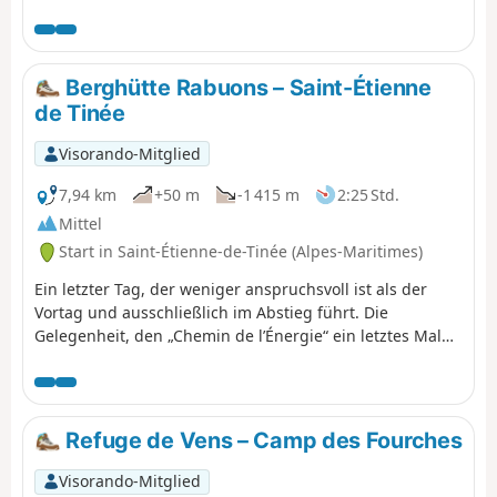
Wetter unternommen werden sollte und
ideal für den Sommer bei hohen
Temperaturen ist. Eine Wanderung, die
für Kinder geeignet ist, die schwimmen
Berghütte Rabuons – Saint-Étienne
können. Geschlossene Schuhe sind
de Tinée
unerlässlich. Diese Wanderung führt
durch ein Naturschutzgebiet, das
Visorando-Mitglied
bestimmten Vorschriften unterliegt. Siehe
praktische Informationen.
7,94 km
+50 m
-1 415 m
2:25 Std.
Mittel
Start in Saint-Étienne-de-Tinée (Alpes-Maritimes)
Ein letzter Tag, der weniger anspruchsvoll ist als der
Vortag und ausschließlich im Abstieg führt. Die
Gelegenheit, den „Chemin de l’Énergie“ ein letztes Mal
zu genießen, bevor es zum Abstieg nach Saint-Étienne-
de-Tinée geht.
Refuge de Vens – Camp des Fourches
Visorando-Mitglied