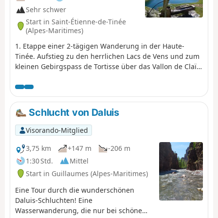
Sehr schwer
Start in Saint-Étienne-de-Tinée
(Alpes-Maritimes)
1. Etappe einer 2-tägigen Wanderung in der Haute-
Tinée. Aufstieg zu den herrlichen Lacs de Vens und zum
kleinen Gebirgspass de Tortisse über das Vallon de Claï
und den Lac des Babarottes. Zahlreiche Murmeltiere und
Gämsen in der Umgebung der Lacs de Vens und
unterhalb des kleinen Gebirgspasses Collet de Tortisse.
Schlucht von Daluis
Visorando-Mitglied
3,75 km
+147 m
-206 m
1:30 Std.
Mittel
Start in Guillaumes (Alpes-Maritimes)
Eine Tour durch die wunderschönen
Daluis-Schluchten! Eine
Wasserwanderung, die nur bei schönem