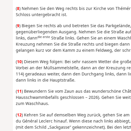
(
8
) Nehmen Sie den Weg rechts bis zur Kirche von Thémér
Schloss untergebracht ist.
(
9
) Biegen Sie rechts ab und betreten Sie das Parkgelände
gegenüberliegenden Ausgang. Nehmen Sie die Straße auf 
die erste
links, dann
Straße links. Gehen Sie an einem Wasch
Kreuzung nehmen Sie die Straße rechts und biegen dann l
gelangen kurz vor dem Kamm zu einem Feldweg, der schrä
(
10
) Diesem Weg folgen: Bei sehr nassem Wetter die groß
Vorbei an der Müllsammelstelle, dann an der Kreuzung re
114) geradeaus weiter, dann den Durchgang links, dann li
dann links in die Hauptstraße.
(
11
) Bewundern Sie vom Zaun aus das wunderschöne Chât
Hausschwammbefalls geschlossen – 2026). Gehen Sie weiter
zum Waschhaus.
(
12
) Kehren Sie auf demselben Weg zurück, gehen Sie am C
du Général Leclerc hinauf. Wenn diese nach links abbie
(mit dem Schild „Sackgasse“ gekennzeichnet). Bei den let