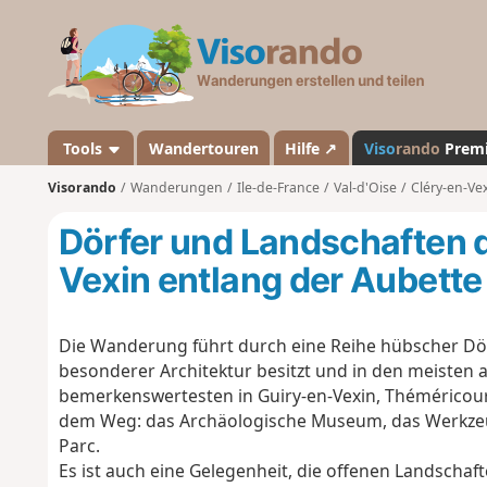
V
i
s
o
r
a
Tools
Wandertouren
Hilfe ↗
Viso
rando
Prem
n
Visorando
Wanderungen
Ile-de-France
Val-d'Oise
Cléry-en-Ve
d
o
Dörfer und Landschaften 
Vexin entlang der Aubette
Die Wanderung führt durch eine Reihe hübscher Dörf
besonderer Architektur besitzt und in den meisten au
bemerkenswertesten in Guiry-en-Vexin, Théméricour
dem Weg: das Archäologische Museum, das Werkz
Parc.
Es ist auch eine Gelegenheit, die offenen Landschaf