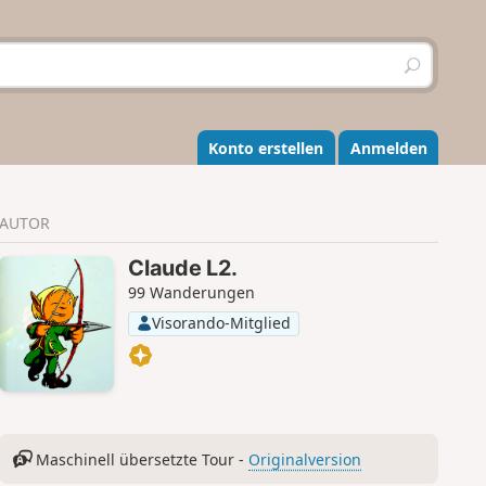
S
u
c
h
e
Konto erstellen
Anmelden
n
AUTOR
Claude L2.
99 Wanderungen
Visorando-Mitglied
Maschinell übersetzte Tour -
Originalversion