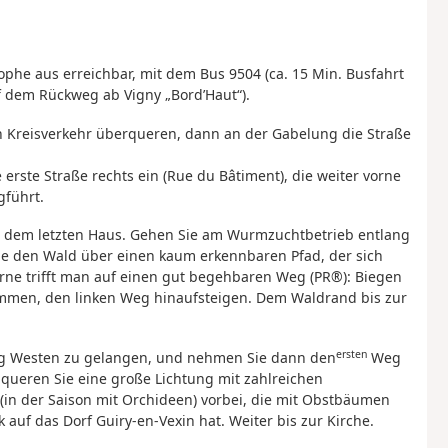
phe aus erreichbar, mit dem Bus 9504 (ca. 15 Min. Busfahrt
uf dem Rückweg ab Vigny „Bord’Haut“).
n Kreisverkehr überqueren, dann an der Gabelung die Straße
erste Straße rechts ein (Rue du Bâtiment), die weiter vorne
gführt.
r dem letzten Haus. Gehen Sie am Wurmzuchtbetrieb entlang
Sie den Wald über einen kaum erkennbaren Pfad, der sich
vorne trifft man auf einen gut begehbaren Weg (PR®): Biegen
kommen, den linken Weg hinaufsteigen. Dem Waldrand bis zur
ersten
ung Westen zu gelangen, und nehmen Sie dann den
Weg
queren Sie eine große Lichtung mit zahlreichen
 (in der Saison mit Orchideen) vorbei, die mit Obstbäumen
 auf das Dorf Guiry-en-Vexin hat. Weiter bis zur Kirche.