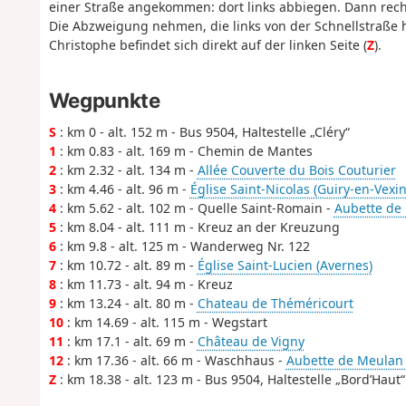
einer Straße angekommen: dort links abbiegen. Dann recht
Die Abzweigung nehmen, die links von der Schnellstraße hi
Christophe befindet sich direkt auf der linken Seite (
Z
).
Wegpunkte
S
: km 0 - alt. 152 m - Bus 9504, Haltestelle „Cléry“
1
: km 0.83 - alt. 169 m - Chemin de Mantes
2
: km 2.32 - alt. 134 m -
Allée Couverte du Bois Couturier
3
: km 4.46 - alt. 96 m -
Église Saint-Nicolas (Guiry-en-Vexin
4
: km 5.62 - alt. 102 m - Quelle Saint-Romain -
Aubette de M
5
: km 8.04 - alt. 111 m - Kreuz an der Kreuzung
6
: km 9.8 - alt. 125 m - Wanderweg Nr. 122
7
: km 10.72 - alt. 89 m -
Église Saint-Lucien (Avernes)
8
: km 11.73 - alt. 94 m - Kreuz
9
: km 13.24 - alt. 80 m -
Chateau de Théméricourt
10
: km 14.69 - alt. 115 m - Wegstart
11
: km 17.1 - alt. 69 m -
Château de Vigny
12
: km 17.36 - alt. 66 m - Waschhaus -
Aubette de Meulan (r
Z
: km 18.38 - alt. 123 m - Bus 9504, Haltestelle „Bord’Haut“