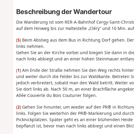
Beschreibung der Wandertour
Die Wanderung ist vom RER-A-Bahnhof Cergy-Saint-Christo
auf dem Hinweg bis zur Haltestelle „Cléry“ und 10 Min. a
(
S
) Beim Abstieg aus dem Bus in Richtung Dorf gehen. De
links nehmen.
Gehen Sie an der Kirche vorbei und biegen Sie dann in die 
nach links abbiegt und an einer hohen Steinmauer entlan
(
1
) Am Ende der Straße nehmen Sie den Weg rechts hinte
und weiter durch die Felder bis zur Waldkante. Betreten 
jedoch verbreitert, sobald man den Wald betritt. Weiter 
Sie dort links ab. Nach 50 m, an einer Brachfläche ange
Allée Couverte du Bois Couturier folgen.
(
2
) Gehen Sie hinunter, um wieder auf den PR® in Richt
links. Folgen Sie weiterhin der PR®-Markierung und durch
Picknickplätzen. Später geht es an einer blühenden Heide
bepflanzt ist, bevor man nach links abbiegt und einen Blick