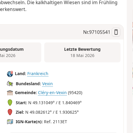
bwechseln. Die kalkhaltigen Wiesen sind im Frühling
merkenswert.
Nr.
97105541
tungsdatum
Letzte Bewertung
Mai 2026
18 Mai 2026
Land:
Frankreich
Bundesland:
Vexin
Gemeinde:
Cléry-en-Vexin
(95420)
Start:
N 49.131049° / E 1.840469°
Ziel:
N 49.082612° / E 1.930625°
IGN-Karte(n):
Ref. 2113ET