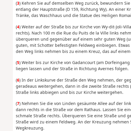
(
3
) Kehren Sie auf demselben Weg zurück, bewundern Sie 
entlang der Hauptstraße (D 159, Richtung Wy). An einer Kre
Tränke, das Waschhaus und die Statue des Heiligen Romai
(
4
) Weiter auf der Straße bis zur Kirche von Wy-dit-Joli-V
rechts). Nach 100 m die Rue du Puits de la Ville links neh
überqueren und gegenüber auf einem sehr guten Weg (un
guten, mit Schotter befestigten Feldweg einbiegen. Etwas
den Weg links nehmen bis zu einem Kreuz, das auf einem 
(
5
) Weiter bis zur Kirche von Gadancourt (am Dorfeingang l
liegen lassen und der Straße in Richtung Avernes folgen.
(
6
) In der Linkskurve der Straße den Weg nehmen, der geg
geradeaus weitergehen, dann in die zweite Straße rechts (
Straße links abbiegen und bis zur Kirche weitergehen.
(
7
) Nehmen Sie die von Linden gesäumte Allee auf der link
dann rechts in die Straße vor dem Rathaus. Lassen Sie ei
schmale Straße rechts. Überqueren Sie eine Straße und ge
Straße wird zu einem Feldweg. An der Kreuzung nehmen S
Wegkreuzung.