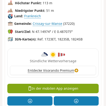
Höchster Punkt:
113 m
Niedrigster Punkt:
51 m
Land:
Frankreich
Gemeinde:
Crissay-sur-Manse
(37220)
Start/Ziel:
N 47.14974° / E 0.487075°
IGN-Karte(n):
Ref. 1723ET, 1823SB, 1824SB
Stündliche Wettervorhersage
Entdecke Visorando Premium
In der mobilen App anzeigen