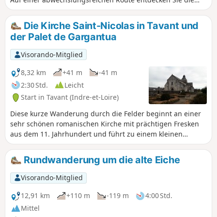
Weiler des Dorfes mit ihren zahlreichen Höhlenwohnungen,
in denen viele aktive Korbflechter leben, das Schloss
Die Kirche Saint-Nicolas in Tavant und
Château du Petit Boulay und die umliegende Landschaft mit
der Palet de Gargantua
ihren vielen Bächen und Wäldern.
Visorando-Mitglied
8,32 km
+41 m
-41 m
2:30 Std.
Leicht
Start in Tavant (Indre-et-Loire)
Diese kurze Wanderung durch die Felder beginnt an einer
sehr schönen romanischen Kirche mit prächtigen Fresken
aus dem 11. Jahrhundert und führt zu einem kleinen
Dolmen, der sehr gut erhalten ist.
Rundwanderung um die alte Eiche
Visorando-Mitglied
12,91 km
+110 m
-119 m
4:00 Std.
Mittel