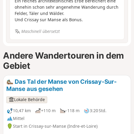
Ein reiches architektonisches Erbe bereichert eine
ohnehin schon sehr angenehme Wanderung durch
Felder, Täler und Wälder.
Und Crissay sur Manse als Bonus.
Maschinell übersetzt
Andere Wandertouren in dem
Gebiet
Das Tal der Manse von Crissay-Sur-
Manse aus gesehen
Lokale Behörde
10,47 km
+110 m
-118 m
3:20 Std.
Mittel
Start in Crissay-sur-Manse (Indre-et-Loire)