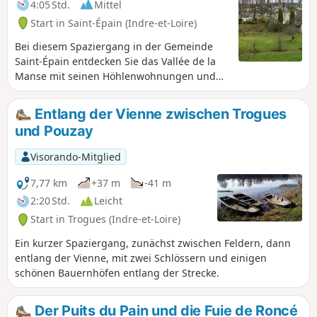
4:05 Std.
Mittel
Start in Saint-Épain (Indre-et-Loire)
Bei diesem Spaziergang in der Gemeinde
Saint-Épain entdecken Sie das Vallée de la
Manse mit seinen Höhlenwohnungen und
Passagen in der Nähe des Staatswaldes von
Montgoger.
Entlang der Vienne zwischen Trogues
und Pouzay
Visorando-Mitglied
7,77 km
+37 m
-41 m
2:20 Std.
Leicht
Start in Trogues (Indre-et-Loire)
Ein kurzer Spaziergang, zunächst zwischen Feldern, dann
entlang der Vienne, mit zwei Schlössern und einigen
schönen Bauernhöfen entlang der Strecke.
Der Puits du Pain und die Fuie de Roncé