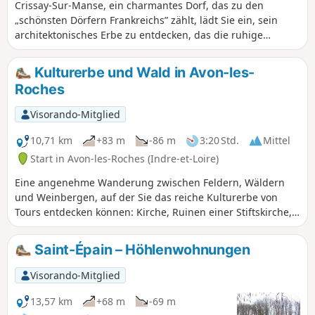
Crissay-Sur-Manse, ein charmantes Dorf, das zu den
„schönsten Dörfern Frankreichs” zählt, lädt Sie ein, sein
architektonisches Erbe zu entdecken, das die ruhige
Landschaft am Rande des grünen Manse-Tals dominiert.
Kulturerbe und Wald in Avon-les-
Roches
Visorando-Mitglied
10,71 km
+83 m
-86 m
3:20 Std.
Mittel
Start in Avon-les-Roches (Indre-et-Loire)
Eine angenehme Wanderung zwischen Feldern, Wäldern
und Weinbergen, auf der Sie das reiche Kulturerbe von
Tours entdecken können: Kirche, Ruinen einer Stiftskirche,
Höhlenwohnungen, Waschhäuser, Häuser aus Tuffstein ...
und sogar einen „Solarbauernhof”.
Saint-Épain – Höhlenwohnungen
Visorando-Mitglied
13,57 km
+68 m
-69 m