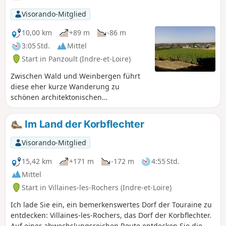
Visorando-Mitglied
10,00 km
+89 m
-86 m
3:05 Std.
Mittel
Start in Panzoult (Indre-et-Loire)
Zwischen Wald und Weinbergen führt
diese eher kurze Wanderung zu
schönen architektonischen
Sehenswürdigkeiten.
Im Land der Korbflechter
Visorando-Mitglied
15,42 km
+171 m
-172 m
4:55 Std.
Mittel
Start in Villaines-les-Rochers (Indre-et-Loire)
Ich lade Sie ein, ein bemerkenswertes Dorf der Touraine zu
entdecken: Villaines-les-Rochers, das Dorf der Korbflechter.
Auf einer abwechslungsreichen Route entdecken Sie die