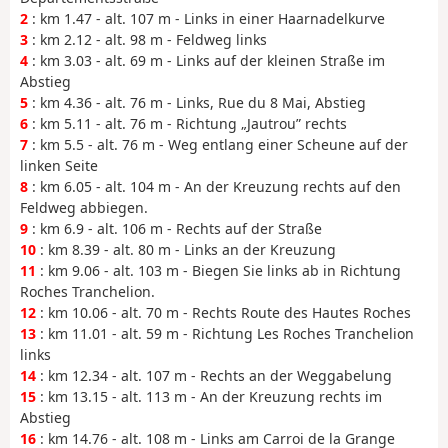
2
: km 1.47 - alt. 107 m - Links in einer Haarnadelkurve
3
: km 2.12 - alt. 98 m - Feldweg links
4
: km 3.03 - alt. 69 m - Links auf der kleinen Straße im
Abstieg
5
: km 4.36 - alt. 76 m - Links, Rue du 8 Mai, Abstieg
6
: km 5.11 - alt. 76 m - Richtung „Jautrou” rechts
7
: km 5.5 - alt. 76 m - Weg entlang einer Scheune auf der
linken Seite
8
: km 6.05 - alt. 104 m - An der Kreuzung rechts auf den
Feldweg abbiegen.
9
: km 6.9 - alt. 106 m - Rechts auf der Straße
10
: km 8.39 - alt. 80 m - Links an der Kreuzung
11
: km 9.06 - alt. 103 m - Biegen Sie links ab in Richtung
Roches Tranchelion.
12
: km 10.06 - alt. 70 m - Rechts Route des Hautes Roches
13
: km 11.01 - alt. 59 m - Richtung Les Roches Tranchelion
links
14
: km 12.34 - alt. 107 m - Rechts an der Weggabelung
15
: km 13.15 - alt. 113 m - An der Kreuzung rechts im
Abstieg
16
: km 14.76 - alt. 108 m - Links am Carroi de la Grange