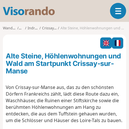
V
T
i
o
s
g
o
Wanderungen
Centre
Indre-et-Loire
Crissay-sur-Manse
Alte Steine, Höhlenwohnungen und Wald am Startpunkt Crissay-sur-Manse
g
r
l
a
e
n
n
d
Alte Steine, Höhlenwohnungen und
a
o
v
Wald am Startpunkt Crissay-sur-
i
Manse
g
a
t
Von Crissay-sur-Manse aus, das zu den schönsten
i
Dörfern Frankreichs zählt, lädt diese Route dazu ein,
o
Waschhäuser, die Ruinen einer Stiftskirche sowie die
n
berühmten Höhlenwohnungen am Hang zu
entdecken, die aus dem Tuffstein gehauen wurden,
um die Schlösser und Häuser des Loire-Tals zu bauen.