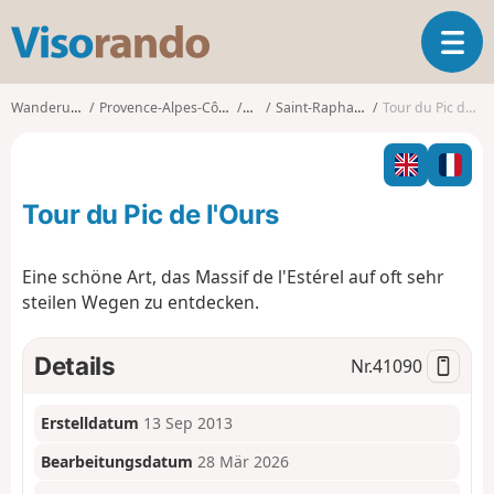
V
T
i
o
s
g
o
Wanderungen
Provence-Alpes-Côte d'Azur
Var
Saint-Raphaël (Var)
Tour du Pic de l'Ours
g
r
l
a
e
n
n
d
Tour du Pic de l'Ours
a
o
v
i
Eine schöne Art, das Massif de l'Estérel auf oft sehr
g
steilen Wegen zu entdecken.
a
t
i
Details
Nr.
41090
o
n
Erstelldatum
13 Sep 2013
Bearbeitungsdatum
28 Mär 2026