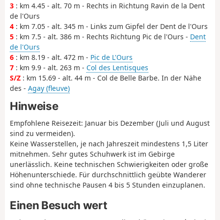
3
: km 4.45 - alt. 70 m - Rechts in Richtung Ravin de la Dent
de l'Ours
4
: km 7.05 - alt. 345 m - Links zum Gipfel der Dent de l'Ours
5
: km 7.5 - alt. 386 m - Rechts Richtung Pic de l'Ours -
Dent
de l'Ours
6
: km 8.19 - alt. 472 m -
Pic de L'Ours
7
: km 9.9 - alt. 263 m -
Col des Lentisques
S/Z
: km 15.69 - alt. 44 m - Col de Belle Barbe. In der Nähe
des -
Agay (fleuve)
Hinweise
Empfohlene Reisezeit: Januar bis Dezember (Juli und August
sind zu vermeiden).
Keine Wasserstellen, je nach Jahreszeit mindestens 1,5 Liter
mitnehmen. Sehr gutes Schuhwerk ist im Gebirge
unerlässlich. Keine technischen Schwierigkeiten oder große
Höhenunterschiede. Für durchschnittlich geübte Wanderer
sind ohne technische Pausen 4 bis 5 Stunden einzuplanen.
Einen Besuch wert