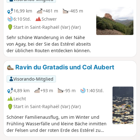
16,99 km
+461 m
-465 m
6:10 Std.
Schwer
Start in Saint-Raphaël (Var) (Var)
Sehr schöne Wanderung in der Nähe
von Agay, bei der Sie das Estérel abseits
der üblichen Routen entdecken können.
Ravin du Gratadis und Col Aubert
Visorando-Mitglied
4,89 km
+93 m
-95 m
1:40 Std.
Leicht
Start in Saint-Raphaël (Var) (Var)
Schöner Familienausflug, um im Winter und
Frühling Wasserfälle und kleine Bäche inmitten
der Felsen und der roten Erde des Estérel zu
entdecken. Im Sommer nicht zu empfehlen.