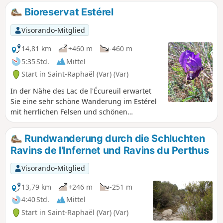
Bioreservat Estérel
Visorando-Mitglied
14,81 km
+460 m
-460 m
5:35 Std.
Mittel
Start in Saint-Raphaël (Var) (Var)
In der Nähe des Lac de l'Écureuil erwartet
Sie eine sehr schöne Wanderung im Estérel
mit herrlichen Felsen und schönen
Wasserläufen: ein wahrer Augenschmaus.
Rundwanderung durch die Schluchten
Ravins de l'Infernet und Ravins du Perthus
Visorando-Mitglied
13,79 km
+246 m
-251 m
4:40 Std.
Mittel
Start in Saint-Raphaël (Var) (Var)