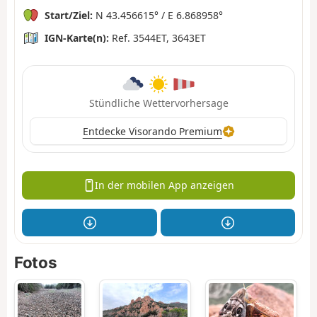
Start/Ziel:
N 43.456615° / E 6.868958°
IGN-Karte(n):
Ref. 3544ET, 3643ET
Stündliche Wettervorhersage
Entdecke Visorando Premium
In der mobilen App anzeigen
Fotos