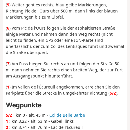
(
5
) Weiter geht es rechts, blau-gelbe Markierungen,
Richtung Pic de l'Ours über 500 m, dann links der blauen
Markierungen bis zum Gipfel.
(
6
) Vom Pic de l'Ours folgen Sie der asphaltierten Straße
einige Meter und nehmen dann den Weg rechts (nicht
leicht zu finden, ein GPS oder eine IGN-Karte sind
unerlässlich), der zum Col des Lentisques führt und zweimal
die Straße überquert.
(
7
) Am Pass biegen Sie rechts ab und folgen der Straße 50
m, dann nehmen Sie rechts einen breiten Weg, der zur Furt
am Ausgangspunkt hinunterführt.
(
1
) Im Vallon de l'Écureuil angekommen, erreichen Sie den
Parkplatz über die Strecke in umgekehrter Richtung (
S/Z
).
Wegpunkte
S/Z
: km 0 - alt. 45 m -
Col de Belle Barbe
1
: km 3.22 - alt. 53 m - Gabel, links
2
: km 3.74 - alt. 76 m - Lac de l'Écureuil