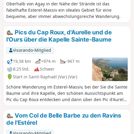
Oberhalb von Agay in der Nähe der Strände ist das
fabelhafte Esterel-Massiv ein ideales Gebiet für eine
bequeme, aber immer abwechslungsreiche Wanderung.
Pics du Cap Roux, d'Aurelle und de
l'Ours über die Kapelle Sainte-Baume
Visorando-Mitglied
19,58 km
+974 m
-967 m
8:25 Std.
Schwer
Start in Saint-Raphaël (Var) (Var)
Schöne Wanderung im Esterel-Massiv, bei der Sie die Sainte
Baume und ihre Kapelle, den schönen Aussichtspunkt am
Pic du Cap Roux entdecken und dann über den Pic d'Aurelle
den Pic de l'Ours erreichen können.
Vom Col de Belle Barbe zu den Ravins
de l'Estérel
Visorando-Mitglied