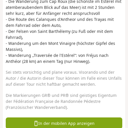
- Die Wanderung zum Cap Roux (die schönste im Estérel mit
atemberaubendem Blick auf das Meer) ist mit 2 Stunden
sehr kurz, aber für Anfänger recht anspruchsvoll
- Die Route des Calanques d'Antheor und des Trayas mit
dem Fahrrad oder dem Auto,
- Der Felsen von Saint Barthélemy (zu Fuß oder mit dem
Fahrrad),
- Wanderung um den Mont Vinaigre (höchster Gipfel des
Massivs),
- Wanderung „Traversée de l'Estérel“: von Fréjus nach
Anthéor (28 km) an einem Tag (nur Hinweg).
Sei stets vorsichtig und plane voraus. Visorando und der
Autor / die Autorin dieser Tour können im Falle eines Unfalls
auf dieser Tour nicht haftbar gemacht werden.
Die Markierungen GR® und PR® sind geistiges Eigentum
der Fédération Française de Randonnée Pédestre
(Französischer Wanderverband).
In der mobilen App anzeigen