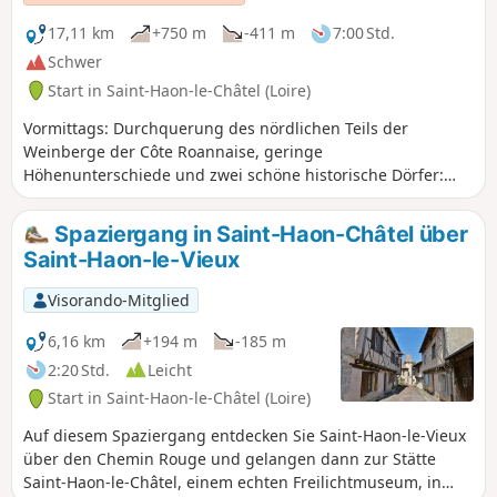
17,11 km
+750 m
-411 m
7:00 Std.
Schwer
Start in Saint-Haon-le-Châtel (Loire)
Vormittags: Durchquerung des nördlichen Teils der
Weinberge der Côte Roannaise, geringe
Höhenunterschiede und zwei schöne historische Dörfer:
Saint-Haon-le-Châtel und Ambierle mit einem reichen
Kulturerbe, das frei besichtigt werden kann. Der
Spaziergang in Saint-Haon-Châtel über
Nachmittag ist sportlicher mit dem Aufstieg nach Les
Saint-Haon-le-Vieux
Moulbachs (765 m) durch Wiesen und Wälder. Der größte
Teil der Strecke verläuft auf unbefestigten Wegen ohne
Visorando-Mitglied
Verkehr.
6,16 km
+194 m
-185 m
2:20 Std.
Leicht
Start in Saint-Haon-le-Châtel (Loire)
Auf diesem Spaziergang entdecken Sie Saint-Haon-le-Vieux
über den Chemin Rouge und gelangen dann zur Stätte
Saint-Haon-le-Châtel, einem echten Freilichtmuseum, in