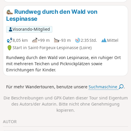
dem Sie mit seinen Überresten hoher Mauern, seinen 17
Türmen und seinen 4 Toren zehn Jahrhunderte Zivilisation
Rundweg durch den Wald von
nacherleben können. Diese Befestigungsanlagen wurden
Lespinasse
Mitte des 14. Jahrhunderts erbaut, um die Stadt vor
Plünderern zu schützen. Ein wunderschönes Dorf, in dem
Visorando-Mitglied
es jede Straße zu entdecken gilt.
8,05 km
+99 m
-93 m
2:35 Std.
Mittel
Start in Saint-Forgeux-Lespinasse (Loire)
Rundweg durch den Wald von Lespinasse, ein ruhiger Ort
mit mehreren Teichen und Picknickplätzen sowie
Einrichtungen für Kinder.
Für mehr Wandertouren, benutze unsere
Suchmaschine
.
Die Beschreibungen und GPX-Daten dieser Tour sind Eigentum
des Autors/der Autorin. Bitte nicht ohne Genehmigung
kopieren.
AUTOR