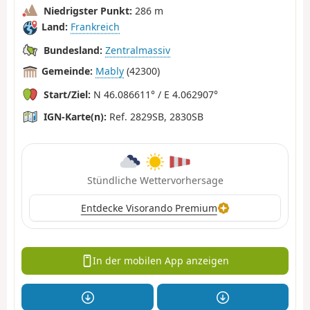
Niedrigster Punkt:
286 m
Land:
Frankreich
Bundesland:
Zentralmassiv
Gemeinde:
Mably
(42300)
Start/Ziel:
N 46.086611° / E 4.062907°
IGN-Karte(n):
Ref. 2829SB, 2830SB
Stündliche Wettervorhersage
Entdecke Visorando Premium
In der mobilen App anzeigen