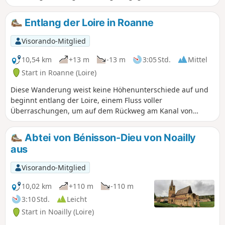
Teiche erreichte. Gute Infrastruktur auf der Strecke.
Entlang der Loire in Roanne
Visorando-Mitglied
10,54 km
+13 m
-13 m
3:05 Std.
Mittel
Start in Roanne (Loire)
Diese Wanderung weist keine Höhenunterschiede auf und
beginnt entlang der Loire, einem Fluss voller
Überraschungen, um auf dem Rückweg am Kanal von
Digoin nach Roanne entlangzuführen.
Abtei von Bénisson-Dieu von Noailly
aus
Visorando-Mitglied
10,02 km
+110 m
-110 m
3:10 Std.
Leicht
Start in Noailly (Loire)