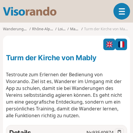
V
T
i
o
s
g
o
Wanderungen
Rhône-Alpes
Loire
Mably
Turm der Kirche von Mably
g
r
l
a
e
n
n
d
Turm der Kirche von Mably
a
o
v
i
Testroute zum Erlernen der Bedienung von
g
Visorando. Ziel ist es, Wanderer im Umgang mit der
a
App zu schulen, damit sie bei Wanderungen des
t
Vereins selbstständig agieren können. Es geht nicht
i
o
um eine geografische Entdeckung, sondern um ein
n
persönliches Training, damit die Wanderer lernen,
alle Funktionen richtig zu nutzen.
Details
Nr.
93540974