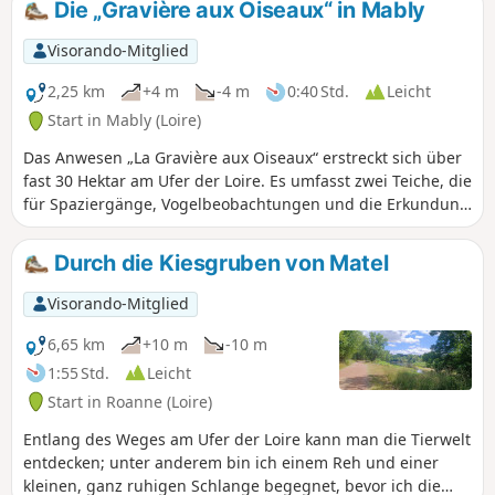
Die „Gravière aux Oiseaux“ in Mably
Visorando-Mitglied
2,25 km
+4 m
-4 m
0:40 Std.
Leicht
Start in Mably (Loire)
Das Anwesen „La Gravière aux Oiseaux“ erstreckt sich über
fast 30 Hektar am Ufer der Loire. Es umfasst zwei Teiche, die
für Spaziergänge, Vogelbeobachtungen und die Erkundung
der Feuchtgebiete zu jeder Jahreszeit angelegt wurden.
Durch die Kiesgruben von Matel
Visorando-Mitglied
6,65 km
+10 m
-10 m
1:55 Std.
Leicht
Start in Roanne (Loire)
Entlang des Weges am Ufer der Loire kann man die Tierwelt
entdecken; unter anderem bin ich einem Reh und einer
kleinen, ganz ruhigen Schlange begegnet, bevor ich die