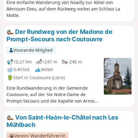
Eine einfache Wanderung von Noailly zur Abtei von
Bénisson-Dieu, auf dem Rückweg vorbei am Schloss La
Motte.
Der Rundweg von der Madone de
Prompt-Secours nach Coutouvre
Visorando-Mitglied
10,27 km
+247 m
-248 m
3:40 Std.
Mittel
Start in Coutouvre (Loire)
Eine Rundwanderung in der Gemeinde
Coutouvre, auf der Sie Notre-Dame de
Prompt-Secours und die Kapelle von Armont
entdecken können. Die Route bietet entlang
des Trambouzan einen Panoramablick auf
Von Saint-Haòn-le-Châtel nach Les
das Roannais.
Mühl­bach
Verein/ Wanderführer/in