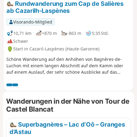
Rundwanderung zum Cap de Salières
ab Cazarilh-Laspènes
Visorando-Mitglied
10,71 km
+870 m
-863 m
5:35 Std.
Schwer
Start in Cazaril-Laspènes (Haute-Garonne)
Schöne Wanderung auf den Anhöhen von Bagnères-de-
Luchon mit einem langen Abschnitt auf dem Kamm oder
auf einem Auslauf, der sehr schöne Ausblicke auf das
Pyrenäenmassiv, das Vorgebirge, die Stadt Luchon und das
Larboust-Tal bietet. Gut markierte Wege, außer auf einem
kurzen Abschnitt auf dem Rückweg zwischen dem (5) und
dem (8), der steil abfällt und trittsicher sein muss.
Wanderungen in der Nähe von Tour de
Castel Blancat
Superbagnères – Lac d’Oô – Granges
d’Astau