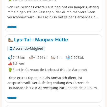
Von Les Granges d'Astau aus beginnt ein langer Aufstieg
mit einigen steilen Passagen, der durch mehrere Seen
verschönert wird. Der Lac d'Oô mit seiner Herberge und
der Lac d'Espingo in seiner herrlichen Lage sind
mögliche Zwischenstopps. Nach dem Lac du Saussat –
ausgesprochen Sa-ou-sat – markiert der viel
bescheidenere Lac de la Coume de l'Abesque den Beginn
Lys-Tal – Maupas-Hütte
des steilen Aufstiegs in Serpentinen, der zu einer Ebene
mit glatten Felsen und kleinen Seen und schließlich zur
Visorando-Mitglied
Berghütte Refuge Jean Arlaud führt.
7,43 km
+1 294 m
-1 m
5:50 Std.
Schwer
Start in Cazeaux-de-Larboust (Haute-Garonne)
Diese erste Etappe, die als Anmarsch dient, ist
anspruchsvoll. Der Aufstieg entlang des Torrent de
Houradade bis zur Abzweigung zur Cabane de la Coume
ist steil und anstrengend. Auf dem weiteren Weg zur
Cabane de Pratlong kann man etwas verschnaufen,
bevor man den letzten Abschnitt mit den zahlreichen