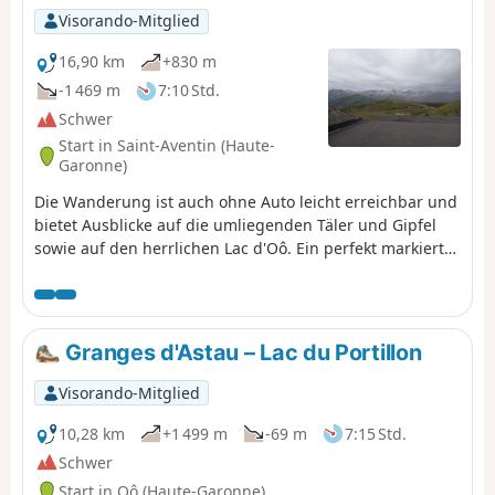
Visorando-Mitglied
16,90 km
+830 m
-1 469 m
7:10 Std.
Schwer
Start in Saint-Aventin (Haute-
Garonne)
Die Wanderung ist auch ohne Auto leicht erreichbar und
bietet Ausblicke auf die umliegenden Täler und Gipfel
sowie auf den herrlichen Lac d'Oô. Ein perfekt markierter
und gepflegter Weg, auf dem man sich unmöglich
verlaufen kann. Die Rückfahrt erfolgt mit öffentlichen
Verkehrsmitteln zum Bahnhof von Luchon.
Granges d'Astau – Lac du Portillon
Visorando-Mitglied
10,28 km
+1 499 m
-69 m
7:15 Std.
Schwer
Start in Oô (Haute-Garonne)