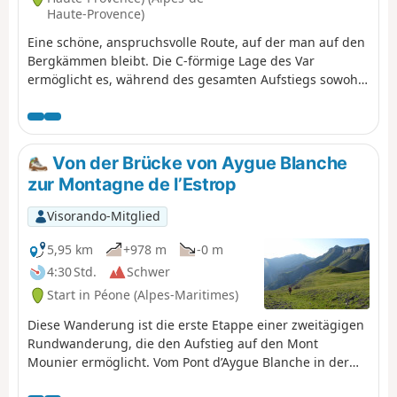
Haute-Provence)
Eine schöne, anspruchsvolle Route, auf der man auf den
Bergkämmen bleibt. Die C-förmige Lage des Var
ermöglicht es, während des gesamten Aufstiegs sowohl
die Nord- als auch die Südseite des Flusses zu
beobachten. Am Ende der Wanderung durch die Gassen
mit den alten Mauern dieses herrlichen Dorfes
schlendern.
Von der Brücke von Aygue Blanche
zur Montagne de l’Estrop
Visorando-Mitglied
5,95 km
+978 m
-0 m
4:30 Std.
Schwer
Start in Péone (Alpes-Maritimes)
Diese Wanderung ist die erste Etappe einer zweitägigen
Rundwanderung, die den Aufstieg auf den Mont
Mounier ermöglicht. Vom Pont d’Aygue Blanche in der
Nähe von Péone aus beginnt Ihr Aufstieg zum kleinen