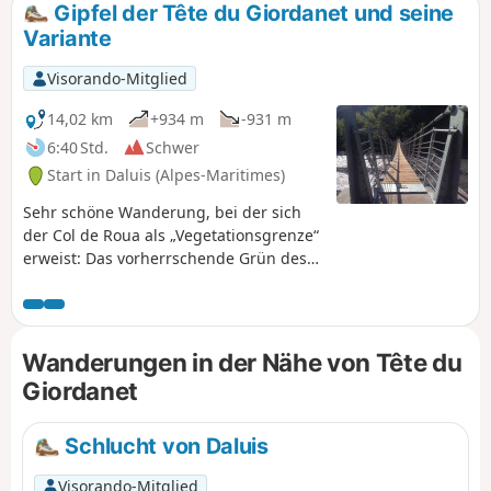
Gipfel der Tête du Giordanet und seine
Variante
Visorando-Mitglied
14,02 km
+934 m
-931 m
6:40 Std.
Schwer
Start in Daluis (Alpes-Maritimes)
Sehr schöne Wanderung, bei der sich
der Col de Roua als „Vegetationsgrenze“
erweist: Das vorherrschende Grün des
Wald- und Almgebiets steht im Kontrast
zu den rötlichen Farben und bietet so
ein farbenfrohes Schauspiel.
Wanderungen in der Nähe von Tête du
Giordanet
Schlucht von Daluis
Visorando-Mitglied