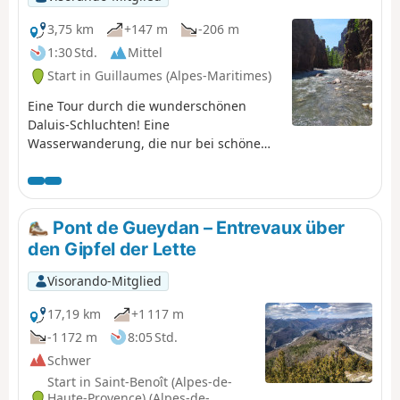
3,75 km
+147 m
-206 m
1:30 Std.
Mittel
Start in Guillaumes (Alpes-Maritimes)
Eine Tour durch die wunderschönen
Daluis-Schluchten! Eine
Wasserwanderung, die nur bei schönem
Wetter unternommen werden sollte und
ideal für den Sommer bei hohen
Temperaturen ist. Eine Wanderung, die
für Kinder geeignet ist, die schwimmen
Pont de Gueydan – Entrevaux über
können. Geschlossene Schuhe sind
den Gipfel der Lette
unerlässlich. Diese Wanderung führt
durch ein Naturschutzgebiet, das
Visorando-Mitglied
bestimmten Vorschriften unterliegt. Siehe
praktische Informationen.
17,19 km
+1 117 m
-1 172 m
8:05 Std.
Schwer
Start in Saint-Benoît (Alpes-de-
Haute-Provence) (Alpes-de-