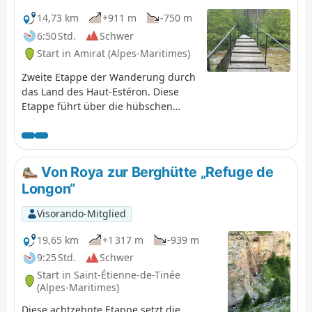
Altisurface und schließlich im letzten Abschnitt hinunter
zum Pont d’Aygue Blanche.
14,73 km
+911 m
-750 m
6:50 Std.
Schwer
Start in Amirat (Alpes-Maritimes)
Zweite Etappe der Wanderung durch
das Land des Haut-Estéron. Diese
Etappe führt über die hübschen
Dörfer Gars und Briançonnet sowie
über den etwas steilen Col de
l’Escoussier nach Saint-Auban;
abwechslungsreiche Landschaften
Von Roya zur Berghütte „Refuge de
und die Durchquerung einer wilden
Longon“
Natur erwarten Sie!
Visorando-Mitglied
19,65 km
+1 317 m
-939 m
9:25 Std.
Schwer
Start in Saint-Étienne-de-Tinée
(Alpes-Maritimes)
Diese achtzehnte Etappe setzt die