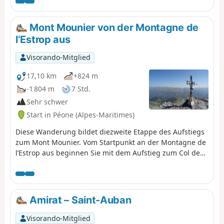
Plateau der Montagne de l’Estrop, wo Sie geschützt
biwakieren können. Eine Etappe durch Laubwälder und
Almen am Fuße des felsigen Grats der Montagne de
Mont Mounier von der Montagne de
l’Alp.
l’Estrop aus
Visorando-Mitglied
17,10 km
+824 m
-1 804 m
7 Std.
Sehr schwer
Start in Péone (Alpes-Maritimes)
Diese Wanderung bildet diezweite Etappe des Aufstiegs
zum Mont Mounier. Vom Startpunkt an der Montagne de
l’Estrop aus beginnen Sie mit dem Aufstieg zum Col de
Crousette, von wo aus Sie einen schönen Ausblick auf die
gleichnamige Schlucht und die Haute-Tinée genießen
können. Anschließend gelangen Sie auf den Kamm des
Mont Mounier, dem Sie bis zum Gipfel folgen. Der
Amirat – Saint-Auban
Abstieg führt über den Weiler La Colle, bevor es wieder
hinauf zur Tête de Charnaye geht, von dort hinunter zum
Visorando-Mitglied