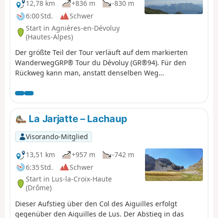
12,78 km
+836 m
-830 m
6:00 Std.
Schwer
Start in Agnières-en-Dévoluy
(Hautes-Alpes)
Der größte Teil der Tour verläuft auf dem markierten
WanderwegGRP® Tour du Dévoluy (GR®94). Für den
Rückweg kann man, anstatt denselben Weg
zurückzugehen, eine Abwechslung einbauen und über
den kleinen Gebirgspass und den Charvet zurückkehren.
Diese Route verläuft abseits der Wege. Diese Variante
sollte nur bei guter Sicht unternommen werden und
La Jarjatte – Lachaup
erfordert Kenntnisse im Umgang mit Karte und
Kompass, die für das Wandern abseits der Wege
Visorando-Mitglied
unerlässlich sind. Die Aussicht vom Chauvet auf den
Dévoluy ist wunderschön.
13,51 km
+957 m
-742 m
6:35 Std.
Schwer
Start in Lus-la-Croix-Haute
(Drôme)
Dieser Aufstieg über den Col des Aiguilles erfolgt
gegenüber den Aiguilles de Lus. Der Abstieg in das