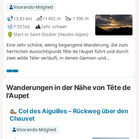
Visorando-Mitglied
13,83 km
+1 402 m
-1 396 m
7:55 Std.
Sehr schwer
Start in Saint-Disdier (Hautes-Alpes)
Eine sehr schöne, wenig begangene Wanderung, die zum
herrlichen Aussichtspunkt Tête de l'Aupet führt und durch
zwei wilde Täler verläuft, in denen Gämsen und
Murmeltiere Zuflucht finden. Der Gipfel bietet einen
spektakulären Blick auf seine beiden höheren Nachbarn,
den Grand Ferrand und den Obiou, sowie auf den sie
verbindenden Kamm und die benachbarten Massive des
Wanderungen in der Nähe von Tête de
Vercors und des Oisans. Achtung: Die Route verläuft
l'Aupet
größtenteils abseits der Wege, ist aber ohne
Orientierungsschwierigkeiten zu bewältigen. Siehe §
Praktische Informationen.
Col des Aiguilles – Rückweg über den
Chauvet
Visorando-Mitglied