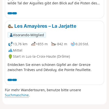
wilde Tal der Aiguilles gibt den Blick auf die Pisten des
Skigebiets La Joue du Loup frei.
Les Amayères – La Jarjatte
Visorando-Mitglied
13,76 km
+855 m
-842 m
6:20 Std.
Mittel
Start in Lus-la-Croix-Haute (Drôme)
Entdecken Sie einen schönen Gipfel an der Grenze
zwischen Trièves und Dévoluy, die Pointe Feuillette.
Für mehr Wandertouren, benutze bitte unsere
Suchmaschine
.