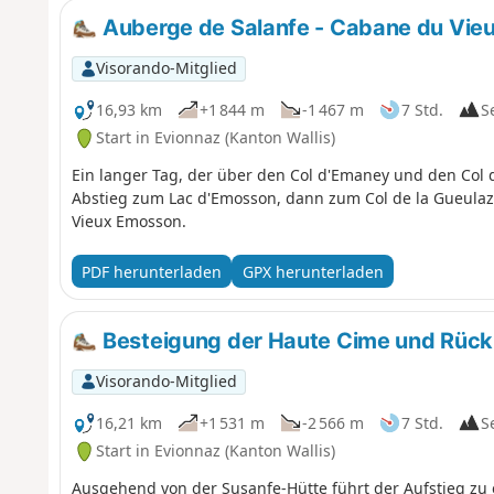
Auberge de Salanfe - Cabane du Vie
Visorando-Mitglied
16,93 km
+1 844 m
-1 467 m
7 Std.
S
Start in Evionnaz (Kanton Wallis)
Ein langer Tag, der über den Col d'Emaney und den Col 
Abstieg zum Lac d'Emosson, dann zum Col de la Gueulaz 
Vieux Emosson.
PDF herunterladen
GPX herunterladen
Besteigung der Haute Cime und Rüc
Visorando-Mitglied
16,21 km
+1 531 m
-2 566 m
7 Std.
S
Start in Evionnaz (Kanton Wallis)
Ausgehend von der Susanfe-Hütte führt der Aufstieg zu 