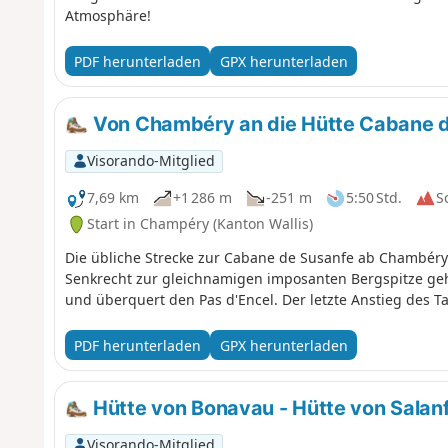
Atmosphäre!
PDF herunterladen
GPX herunterladen
Von Chambéry an die Hütte Cabane 
Visorando-Mitglied
7,69 km
+1 286 m
-251 m
5:50 Std.
S
Start in Champéry (Kanton Wallis)
Die übliche Strecke zur Cabane de Susanfe ab Chambéry
Senkrecht zur gleichnamigen imposanten Bergspitze ge
und überquert den Pas d'Encel. Der letzte Anstieg des T
PDF herunterladen
GPX herunterladen
Hütte von Bonavau - Hütte von Salan
Visorando-Mitglied