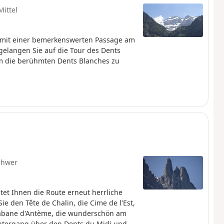
Mittel
i, mit einer bemerkenswerten Passage am
gelangen Sie auf die Tour des Dents
 um die berühmten Dents Blanches zu
chwer
tet Ihnen die Route erneut herrliche
ie den Tête de Chalin, die Cime de l'Est,
Cabane d'Antème, die wunderschön am
untergang über den Dents du Midi und