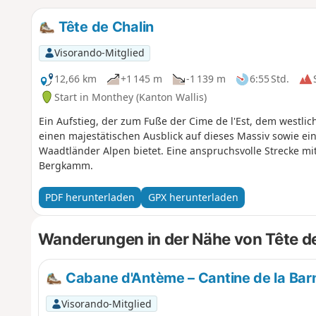
Tête de Chalin
Visorando-Mitglied
12,66 km
+1 145 m
-1 139 m
6:55 Std.
Start in Monthey (Kanton Wallis)
Ein Aufstieg, der zum Fuße der Cime de l'Est, dem westli
einen majestätischen Ausblick auf dieses Massiv sowie ei
Waadtländer Alpen bietet. Eine anspruchsvolle Strecke m
Bergkamm.
PDF herunterladen
GPX herunterladen
Wanderungen in der Nähe von Tête de
Cabane d'Antème – Cantine de la Ba
Visorando-Mitglied