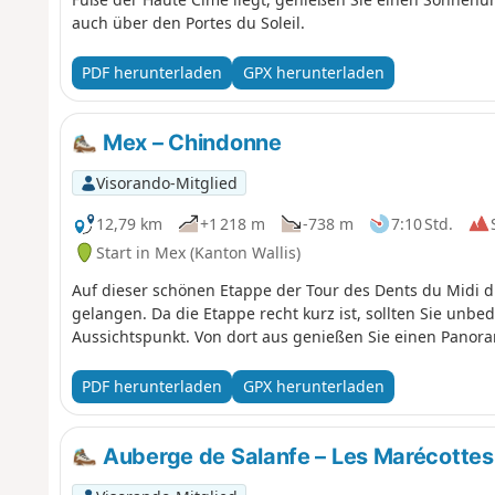
auch über den Portes du Soleil.
PDF herunterladen
GPX herunterladen
Mex – Chindonne
Visorando-Mitglied
12,79 km
+1 218 m
-738 m
7:10 Std.
Start in Mex (Kanton Wallis)
Auf dieser schönen Etappe der Tour des Dents du Midi
gelangen. Da die Etappe recht kurz ist, sollten Sie unbe
Aussichtspunkt. Von dort aus genießen Sie einen Panora
PDF herunterladen
GPX herunterladen
Auberge de Salanfe – Les Marécottes