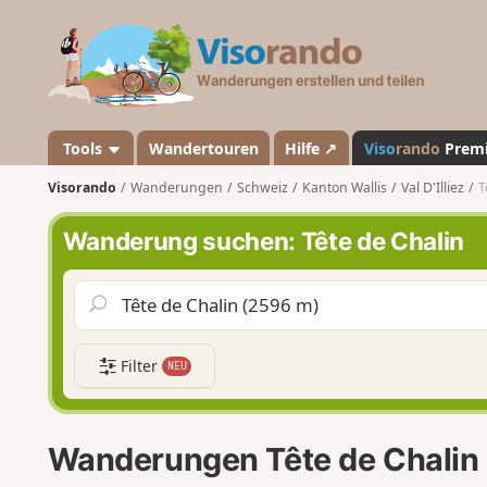
V
i
s
o
r
a
Tools
Wandertouren
Hilfe ↗
Viso
rando
Prem
n
Visorando
Wanderungen
Schweiz
Kanton Wallis
Val D'Illiez
T
d
o
Wanderung suchen: Tête de Chalin
Filter
NEU
Wanderungen Tête de Chalin