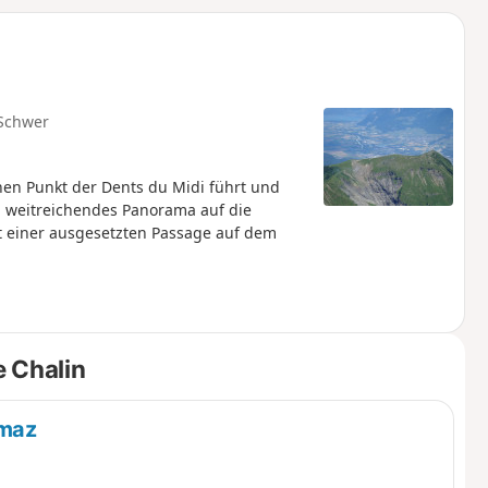
u
n
m
Schwer
chen Punkt der Dents du Midi führt und
n weitreichendes Panorama auf die
it einer ausgesetzten Passage auf dem
 Chalin
rmaz