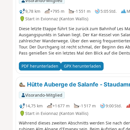
Visorando-Mitglied
9,78 km
+795 m
-1 551 m
5:05 Std.
M
Start in Evionnaz (Kanton Wallis)
Diese letzte Etappe führt Sie zurück zum Bahnhof Les Ma
Ausgangspunkts in Salvan liegt. Der Kar-Kessel von Sala
zahlreicher Wanderwege. Über den wenig frequentierten 
Tour. Der Durchgang ist recht schmal, der Beginn des Abs
Pass genießen Sie ein letztes Mal den Blick auf die Dent
Osten bietet sich Ihnen ein Panorama auf die Walliser A
PDF herunterladen
GPX herunterladen
Hütte Auberge de Salanfe - Stauda
Visorando-Mitglied
14,75 km
+1 677 m
-1 517 m
9:00 Std.
Start in Evionnaz (Kanton Wallis)
Während dieses zweiten Abschnitts werden Sie nach dem
ruhigen Alm Alpage d'Emaney sein. Beim Aufstieg auf den