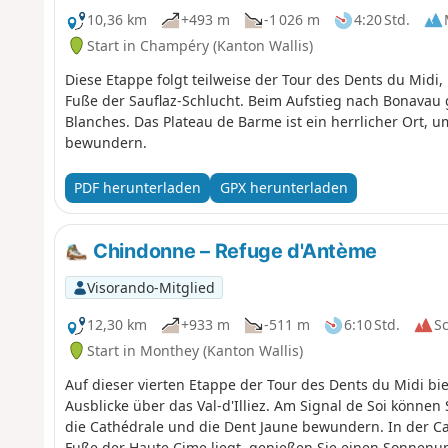
10,36 km
+493 m
-1 026 m
4:20 Std.
Start in Champéry (Kanton Wallis)
Diese Etappe folgt teilweise der Tour des Dents du Mid
Fuße der Sauflaz-Schlucht. Beim Aufstieg nach Bonavau 
Blanches. Das Plateau de Barme ist ein herrlicher Ort,
bewundern.
PDF herunterladen
GPX herunterladen
Chindonne – Refuge d'Antème
Visorando-Mitglied
12,30 km
+933 m
-511 m
6:10 Std.
S
Start in Monthey (Kanton Wallis)
Auf dieser vierten Etappe der Tour des Dents du Midi bie
Ausblicke über das Val-d'Illiez. Am Signal de Soi können S
die Cathédrale und die Dent Jaune bewundern. In der 
Fuße der Haute Cime liegt, genießen Sie einen Sonnen