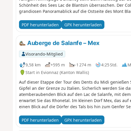
Schönheit des Sees Lac de Blantsin überraschen. Der Col
grandiosen Panoramablick auf die Ostseite des Mont Bla
PDF herunterladen
GPX herunterladen
Auberge de Salanfe – Mex
Visorando-Mitglied
9,58 km
+595 m
-1 274 m
4:25 Std.
M
Start in Evionnaz (Kanton Wallis)
Auf dieser Etappe der Tour des Dents du Midi genießen 
Gipfel an der Grenze zu Italien. Sicherlich werden Sie
atemberaubenden Blick auf den Lac de Salanfe, mit dem 
erwartet Sie das Rhonetal. Im kleinen Dorf Mex, das auf
einen Blick auf die Dörfer des Tals bis hin zum Genfer Se
PDF herunterladen
GPX herunterladen