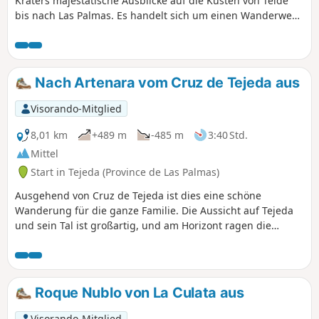
Kraters majestätische Ausblicke auf die Küsten von Telde
bis nach Las Palmas. Es handelt sich um einen Wanderweg
von hohem geologischem Wert, dessen Deutung am
Mirador Bandama erfolgt, da er in das Innere einer
phreatomagmatischen Caldera mit Spuren indigener
Besiedlung führt. Das Betreten der Caldera ermöglicht ein
Nach Artenara vom Cruz de Tejeda aus
ganz besonderes, traumhaftes Erlebnis, da dort völlige
Abgeschiedenheit herrscht, die zum Nachdenken anregt.
Visorando-Mitglied
8,01 km
+489 m
-485 m
3:40 Std.
Mittel
Start in Tejeda (Province de Las Palmas)
Ausgehend von Cruz de Tejeda ist dies eine schöne
Wanderung für die ganze Familie. Die Aussicht auf Tejeda
und sein Tal ist großartig, und am Horizont ragen die
markanten Gipfel des Roque Nubio und des Roque
Bentayga empor.
Roque Nublo von La Culata aus
Visorando-Mitglied