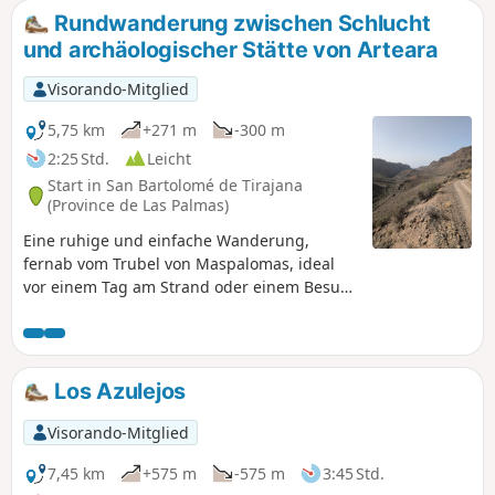
der Nähe einer Straße (GC-550) liegt, werden
Rundwanderung zwischen Schlucht
Sie an diesem Ort sicherlich viele Menschen
und archäologischer Stätte von Arteara
antreffen.
Visorando-Mitglied
5,75 km
+271 m
-300 m
2:25 Std.
Leicht
Start in San Bartolomé de Tirajana
(Province de Las Palmas)
Eine ruhige und einfache Wanderung,
fernab vom Trubel von Maspalomas, ideal
vor einem Tag am Strand oder einem Besuch
der archäologischen Stätte von Arteara Für
jedermann zugänglich und keine besondere
Ausrüstung erforderlich! Genießen Sie
diesen Moment in einer Kulisse, die
Los Azulejos
manchmal an einen Western erinnert, oder
inmitten der Schlucht und der Vegetation.
Visorando-Mitglied
Die Rückfahrt mit dem Auto bietet Ihnen
einen schönen Blick auf Maspalomas, seine
7,45 km
+575 m
-575 m
3:45 Std.