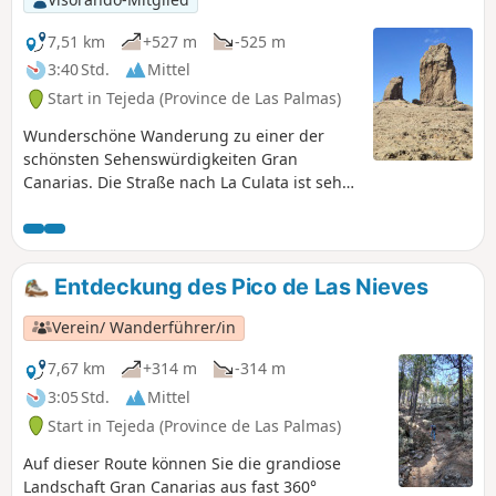
7,51 km
+527 m
-525 m
3:40 Std.
Mittel
Start in Tejeda (Province de Las Palmas)
Wunderschöne Wanderung zu einer der
schönsten Sehenswürdigkeiten Gran
Canarias. Die Straße nach La Culata ist sehr
schön, aber schmal und kurvenreich. Hupen
Sie in den Kurven.
Entdeckung des Pico de Las Nieves
Verein/ Wanderführer/in
7,67 km
+314 m
-314 m
3:05 Std.
Mittel
Start in Tejeda (Province de Las Palmas)
Auf dieser Route können Sie die grandiose
Landschaft Gran Canarias aus fast 360°