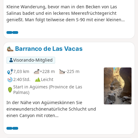
Eine schöne Rundwanderung zwischen
Kleine Wanderung, bevor man in den Becken von Las
Bergen, Meer und den typischen
Salinas badet und ein leckeres Meeresfrüchtegericht
Landschaften des Nordwestens von Gran
genießt. Man folgt teilweise dem S-90 mit einer kleinen
Canaria.
Abweichung auf dem Rückweg. Einziger Wermutstropfen:
gefährlicher Straßenabschnitt, aber schöner Strand am
Ende.
Barranco de Las Vacas
Visorando-Mitglied
7,03 km
+228 m
-225 m
2:40 Std.
Leicht
Start in Agüimes (Province de Las
Palmas)
In der Nähe von Agüimeskönnen Sie
einewunderschönenatürliche Schlucht und
einen Canyon mit roten
Vulkanfelsformationen entdecken.Auf der
Strecke gibt es keinen Schatten. Nehmen Sie
ausreichend Wasser mit.Da die Schlucht in