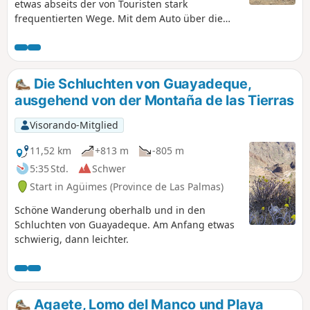
etwas abseits der von Touristen stark
frequentierten Wege. Mit dem Auto über die
GC-60 erreichbar; am Mirador Cruz de
Timagada gibt es einen kleinen Parkplatz, auf
dem man parken kann. Auf dieser Route
entdecken Sie beim Aufstieg zum Roque de
Die Schluchten von Guayadeque,
Nublode wunderschöne Ausblicke auf Teneriffa
ausgehend von der Montaña de las Tierras
auf der einen Seite und Fuerteventura auf der
anderen Seite.
Visorando-Mitglied
11,52 km
+813 m
-805 m
5:35 Std.
Schwer
Start in Agüimes (Province de Las Palmas)
Schöne Wanderung oberhalb und in den
Schluchten von Guayadeque. Am Anfang etwas
schwierig, dann leichter.
Agaete, Lomo del Manco und Playa