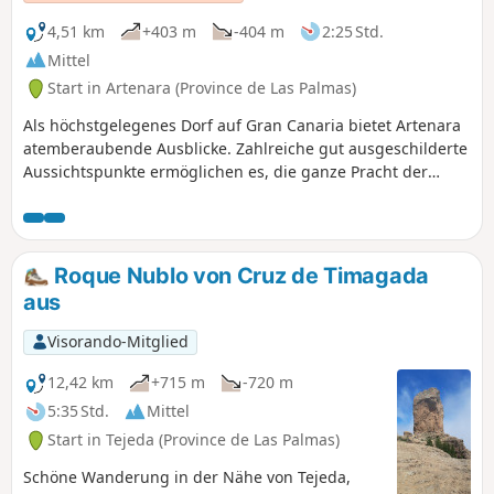
Wegbeschreibung machen oder eine Hin- und
Rückwanderung unternehmen. Der Weg ist schattig (im
4,51 km
+403 m
-404 m
2:25 Std.
Kiefernwald) und bietet einige Aussichtspunkte vor dem
Mittel
spektakulären Mirador. Tragen Sie gutes Schuhwerk, da das
Start in Artenara (Province de Las Palmas)
Gelände nicht einfach ist (feiner Boden, Felsen,
Kiefernnadeln) und an einigen Stellen rutschig ist,
Als höchstgelegenes Dorf auf Gran Canaria bietet Artenara
insbesondere beim Abstieg.
atemberaubende Ausblicke. Zahlreiche gut ausgeschilderte
Aussichtspunkte ermöglichen es, die ganze Pracht der
Landschaft zu genießen. Artenara ist auch für seine Höhlen
bekannt, die Einblicke in eine sehr alte Vergangenheit
gewähren; einige dieser Höhlen wurden zu Gästezimmern
umgebaut. Unbedingt sehenswert.
Roque Nublo von Cruz de Timagada
aus
Visorando-Mitglied
12,42 km
+715 m
-720 m
5:35 Std.
Mittel
Start in Tejeda (Province de Las Palmas)
Schöne Wanderung in der Nähe von Tejeda,