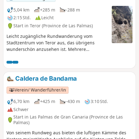
5,04 km
+285 m
-288 m
2:15 Std.
Leicht
Start in Teror (Province de Las Palmas)
Leicht zugängliche Rundwanderung vom
Stadtzentrum von Teror aus, das übrigens
wunderschön anzusehen ist. Mehrere
Aussichtspunkte auf die Bergdörfer (darunter
Teror), auf den Ozean und vorbei an
Höhlenwohnungen. Ein kleiner Tipp: Vorsicht
vor den Dornen, wenn Sie sich entschließen, die
Caldera de Bandama
Kaktusfeigen zu probieren!
Verein/ Wanderführer/in
6,70 km
+425 m
-430 m
3:10 Std.
Schwer
Start in Las Palmas de Gran Canaria (Province de Las
Palmas)
Von seinem Rundweg aus bieten die luftigen Kämme des