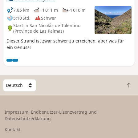
7,85 km
+1 011 m
-1 010 m
5:10 Std.
Schwer
Start in San Nicolás de Tolentino
(Province de Las Palmas)
Dieser Strand ist zwar schwer zu erreichen, aber was für
ein Genuss!
W
Z
ä
u
h
r
l
ü
e
Impressum, Endbenutzer-Lizenzvertrag und
c
e
Datenschutzerklärung
k
i
n
n
Kontakt
a
L