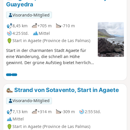
Guayedra
Visorando-Mitglied
8,45 km
+705 m
-710 m
4:25 Std.
Mittel
Start in Agaete (Province de Las Palmas)
Start in der charmanten Stadt Agaete für
eine Wanderung, die schnell an Höhe
gewinnt. Der grüne Aufstieg bietet herrliche
Ausblicke auf die umliegenden Berge und
das weiße Dorf Agaete, das zwischen Meer
und Bergen eingebettet liegt. Der Weg
schlängelt sich anschließend oberhalb der
Strand von Sotavento, Start in Agaete
Küste entlang und bietet spektakuläre
Ausblicke auf den Ozean. Der Abstieg führt
Visorando-Mitglied
zum Strand von Guayedra, einem
unberührten und geschützten Ort,
7,13 km
+314 m
-309 m
2:55 Std.
umgeben von Klippen. Dieser abgelegene
Mittel
Strand bietet eine beeindruckende
Start in Agaete (Province de Las Palmas)
Naturkulisse und eine zeitlose Atmosphäre.