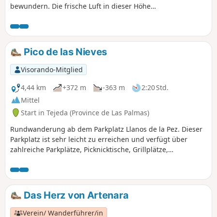
bewundern. Die frische Luft in dieser Höhe
ermöglicht eine ruhige Wanderung, bei der sich
Unterholz und Vulkangebiete mit herrlichen
Ausblicken abwechseln.
Pico de las Nieves
Visorando-Mitglied
4,44 km
+372 m
-363 m
2:20 Std.
Mittel
Start in Tejeda (Province de Las Palmas)
Rundwanderung ab dem Parkplatz Llanos de la Pez. Dieser
Parkplatz ist sehr leicht zu erreichen und verfügt über
zahlreiche Parkplätze, Picknicktische, Grillplätze,
Wasserhähne und Toiletten. Er ist Ausgangspunkt für
zahlreiche Wanderungen. Diese Rundwanderung
ermöglicht es Ihnen, den Mirador del Pico de los Pozos de
las Nieves zu besuchen und direkt zum Parkplatz
Das Herz von Artenara
zurückzukehren. Sie können also entweder die
Rundwanderung gemäß der beigefügten
Verein/ Wanderführer/in