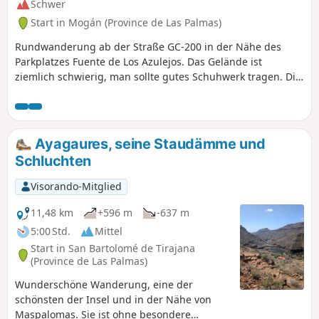
Dünen und die Umgebung.
Schwer
Start in Mogán (Province de Las Palmas)
Rundwanderung ab der Straße GC-200 in der Nähe des
Parkplatzes Fuente de Los Azulejos. Das Gelände ist
ziemlich schwierig, man sollte gutes Schuhwerk tragen. Die
Route besteht aus einem steilen Aufstieg, einer flachen
Strecke und einem steilen Abstieg. Der Weg ist gut
markiert, außer an zwei Stellen, an denen man über Felsen
laufen muss, aber dank der Markierungen und
Ayagaures, seine Staudämme und
Bodenmarkierungen findet man leicht die richtige
Schluchten
Richtung. Es ist eine sonnige (wenig bis gar kein Schatten)
und windige Wanderung. Auf der gesamten Strecke kann
Visorando-Mitglied
man die bunten Felsen bewundern, es ist wunderschön!
Der letzte Kilometer führt entlang der Straße, seien Sie also
11,48 km
+596 m
-637 m
vorsichtig.
5:00 Std.
Mittel
Start in San Bartolomé de Tirajana
(Province de Las Palmas)
Wunderschöne Wanderung, eine der
schönsten der Insel und in der Nähe von
Maspalomas. Sie ist ohne besondere