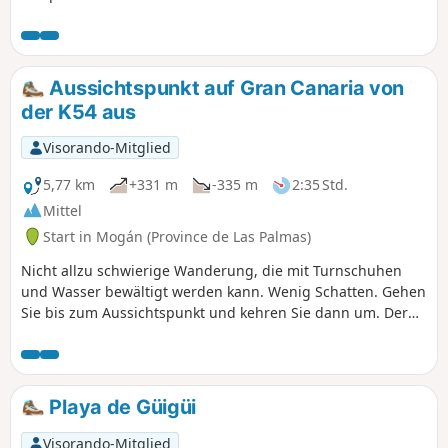
Schwierigkeiten zugänglich. Der Weg ist
einfach zu folgen und bietet entlang der
gesamten Strecke herrliche Ausblicke. Die
Landschaften sind beeindruckend und
Aussichtspunkt auf Gran Canaria von
erinnern stellenweise an den Grand Canyon.
der K54 aus
Von oben werden Sie die beiden Staudämme
zu schätzen wissen! Eine spektakuläre
Visorando-Mitglied
Wanderung, ideal, um eine auf der Insel
einzigartige Naturkulisse zu entdecken.
5,77 km
+331 m
-335 m
2:35 Std.
Mittel
Start in Mogán (Province de Las Palmas)
Nicht allzu schwierige Wanderung, die mit Turnschuhen
und Wasser bewältigt werden kann. Wenig Schatten. Gehen
Sie bis zum Aussichtspunkt und kehren Sie dann um. Der
Weg führt weiter, aber laut den Wanderern, die von dort
kamen, gibt es nichts Interessantes zu sehen.
Playa de Güigüi
Visorando-Mitglied