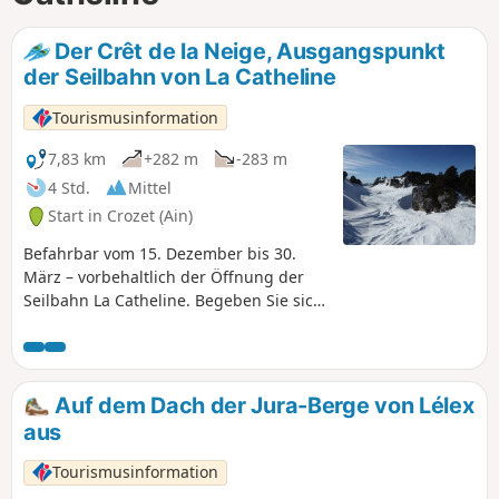
Der Crêt de la Neige, Ausgangspunkt
der Seilbahn von La Catheline
Tourismusinformation
7,83 km
+282 m
-283 m
4 Std.
Mittel
Start in Crozet (Ain)
Befahrbar vom 15. Dezember bis 30.
März – vorbehaltlich der Öffnung der
Seilbahn La Catheline. Begeben Sie sich
mit Schneeschuhen auf
Entdeckungsreise zum berühmten Crêt
de la Neige, dem höchsten Gipfel des
Jura, der spektakuläre Landschaften
Auf dem Dach der Jura-Berge von Lélex
bietet! Die Route ist mit violetten
aus
Markierungen für
Schneeschuhwanderer gekennzeichnet
Tourismusinformation
und ganzjährig für Wanderungen