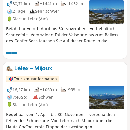
ausgeschildert. Diese Route wird mit
30,71 km
+1 441 m
-1 432 m
der Seilbahn Catheline zurückgelegt.
2 Tage
Sehr schwer
Start in Lélex (Ain)
Befahrbar vom 1. April bis 30. November – vorbehaltlich
Schneefalls. Vom wilden Tal der Valserine bis zum Balkon
des Genfer Sees tauchen Sie auf dieser Route in die
Authentizität des Haut-Jura ein. Bei der Durchquerung der
Hautes Combes werden Sie von der rauen Schönheit der
Weite, der Stille der tiefen Wälder und dem offenen
Horizont der Hochebenen fasziniert sein. Der Weg steigt
Lélex – Mijoux
allmählich an und bietet einen außergewöhnlichen
Panoramablick auf den Mont Blanc und die gesamte
Tourismusinformation
Alpenkette. Ein Eintauchen in die Natur, zwischen
Traditionen und Hochgebirgslandschaften.Wissenswertes –
16,27 km
+1 060 m
-953 m
SchutzgebietEin Teil der Strecke führt durch das nationale
7:40 Std.
Schwer
Naturschutzgebiet Haute Chaîne du Jura, für das besondere
Start in Lélex (Ain)
Vorschriften gelten:Hunde sind verboten, auch wenn sie an
der Leine geführt werden.Zelten ist verboten.Bitte halten
Begehbar vom 1. April bis 30. November – vorbehaltlich
Sie sich an diese Regeln, um den Reichtum dieser
fehlender Schneelage. Von Lélex nach Mijoux über die
außergewöhnlichen Umgebung zu bewahren.
Haute Chaîne: erste Etappe der zweitägigen