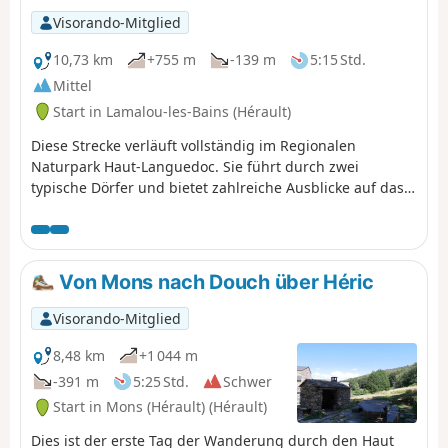
Visorando-Mitglied
10,73 km
+755 m
-139 m
5:15 Std.
Mittel
Start in Lamalou-les-Bains (Hérault)
Diese Strecke verläuft vollständig im Regionalen
Naturpark Haut-Languedoc. Sie führt durch zwei
typische Dörfer und bietet zahlreiche Ausblicke auf das
Orb-Tal, die Monts d'Orb, den Montagne de l'Espinouse
und das Plateau du Caroux. Charles Péguy, Antoine de
Saint-Exupéry, Paul Nizan (Les chiens de garde), Robert
Desnos und Hunderte andere erwarten uns im
Von Mons nach Douch über Héric
Staatswald der kämpfenden Schriftsteller.
Visorando-Mitglied
8,48 km
+1 044 m
-391 m
5:25 Std.
Schwer
Start in Mons (Hérault) (Hérault)
Dies ist der erste Tag der Wanderung durch den Haut