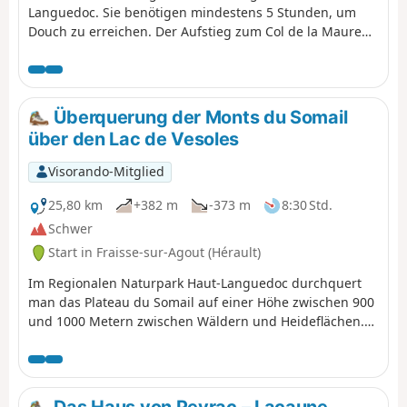
Languedoc. Sie benötigen mindestens 5 Stunden, um
Douch zu erreichen. Der Aufstieg zum Col de la Maure
erfolgt ohne Markierungen auf einem gut markierten,
ungefährlichen Weg. Siehe § Praktische Informationen
(¹).Der Zugang zum Col du Bardou ist wunderschön. Der
Abstieg zum Ruisseau d'Héric und der Aufstieg nach
Überquerung der Monts du Somail
Douch über den Weiler Héric sind sehr
über den Lac de Vesoles
abwechslungsreich.
Visorando-Mitglied
25,80 km
+382 m
-373 m
8:30 Std.
Schwer
Start in Fraisse-sur-Agout (Hérault)
Im Regionalen Naturpark Haut-Languedoc durchquert
man das Plateau du Somail auf einer Höhe zwischen 900
und 1000 Metern zwischen Wäldern und Heideflächen.
Die Passagen auf den Felsvorsprüngen bieten
Panoramablicke auf die darunter liegenden Täler und
die anderen Gipfel des Haut-Languedoc. Nach einer
Pause am Lac de Vesoles führt ein Abstieg auf einem
Das Haus von Peyrac – Lacaune