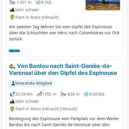
-1 451 m
8 Std.
Sehr schwer
Start in Rosis (Hérault)
Am zweiten Tag kehren Sie vom Gipfel des Espinouse
über die Schluchten von Héric nach Colombières sur Orb
zurück.
Von Bardou nach Saint-Geniès-de-
Varensal über den Gipfel des Espinouse
Visorando-Mitglied
25,59 km
+705 m
-859 m
9:20 Std.
Sehr schwer
Start in Mons (Hérault) (Hérault)
Besteigung des Espinouse vom Parkplatz vor dem Weiler
Bardou bis nach Saint-Geniès-de-Varensal über den