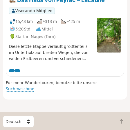
Felsvorsprung über den Saut de Vesoles und die
Schluchten des Ruisseau du Buraut und bietet einen
Visorando-Mitglied
atemberaubenden Blick auf den Golf von Lion.
15,43 km
+313 m
-425 m
5:20 Std.
Mittel
Start in Nages (Tarn)
Diese letzte Etappe verläuft größtenteils
im Unterholz auf breiten Wegen, die von
wilden Erdbeeren und verschiedenen
Obststräuchern gesäumt sind.Der Weg ist
abwechslungsreich mit Kurven, Aufstiegen
und Abstiegen bis zum Fuß des Roc de
Für mehr Wandertouren, benutze bitte unsere
Montalet.Von dort aus geht es endgültig
Suchmaschine
.
zum Abstieg nach Lacaune.
W
Z
ä