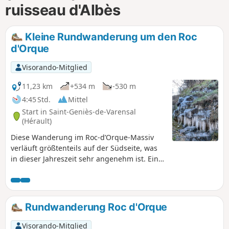
ruisseau d'Albès
m
Kleine Rundwanderung um den Roc
d'Orque
Visorando-Mitglied
11,23 km
+534 m
-530 m
4:45 Std.
Mittel
Start in Saint-Geniès-de-Varensal
(Hérault)
Diese Wanderung im Roc-d’Orque-Massiv
verläuft größtenteils auf der Südseite, was
in dieser Jahreszeit sehr angenehm ist. Eine
schöne Strecke am Fuße hoher
Kalksteinfelsen mit einem Abschnitt in der
Nähe eines großen Wasserfalls, der am Fuße
einer dieser Felswände herabfließt. Eine
Rundwanderung Roc d'Orque
Quelle lässt das Wasser sprudeln, das den
Berg vom Einzugsgebiet, das das Plateau
Visorando-Mitglied