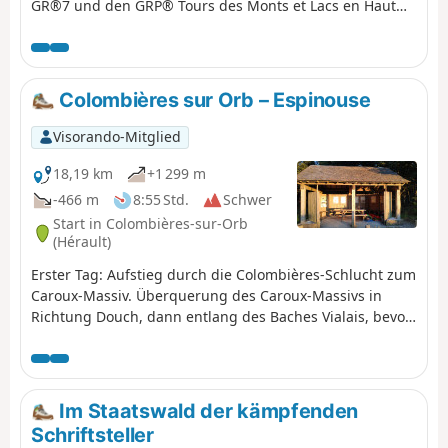
GR®7 und den GRP® Tours des Monts et Lacs en Haut
Languedoc. Diese Wanderung ist die erste Etappe einer
zweitägigen Rundwanderung, die mit der Besteigung
des Caroux von Saint-Geniès-de-Varensal zum Parkplatz
vor dem Weiler Bardou abgeschlossen wird.
Colombières sur Orb – Espinouse
Visorando-Mitglied
18,19 km
+1 299 m
-466 m
8:55 Std.
Schwer
Start in Colombières-sur-Orb
(Hérault)
Erster Tag: Aufstieg durch die Colombières-Schlucht zum
Caroux-Massiv. Überquerung des Caroux-Massivs in
Richtung Douch, dann entlang des Baches Vialais, bevor
es wieder hinauf zum Espinouse-Massiv geht, wo man
sich für die Nacht niederlässt.
Im Staatswald der kämpfenden
Schriftsteller