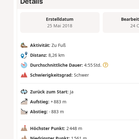
Details
Erstelldatum
Bearbei
25 Mai 2018
24 
Aktivität:
Zu Fuß
Distanz:
8,26 km
Durchschnittliche Dauer:
4:55 Std.
Schwierigkeitsgrad:
Schwer
Zurück zum Start:
Ja
Aufstieg:
+ 883 m
Abstieg:
- 883 m
Höchster Punkt:
2 448 m
Niedrigster Punkt:
1 561 m