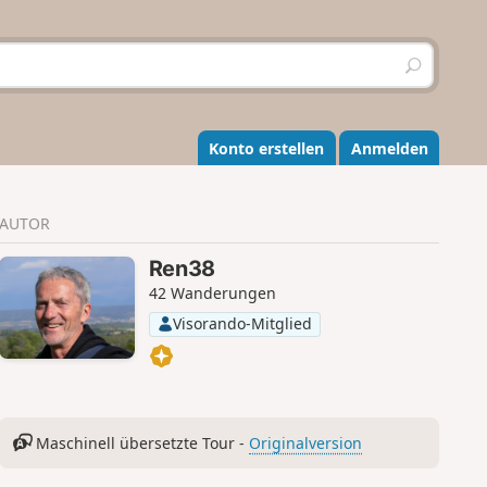
S
u
c
h
e
Konto erstellen
Anmelden
n
AUTOR
Ren38
42 Wanderungen
Visorando-Mitglied
Maschinell übersetzte Tour -
Originalversion