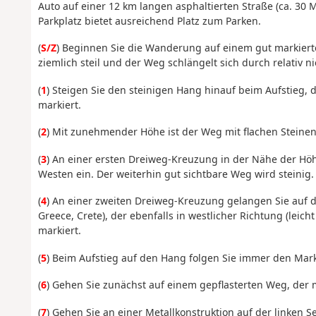
Auto auf einer 12 km langen asphaltierten Straße (ca. 30 
Parkplatz bietet ausreichend Platz zum Parken.
(
S/Z
) Beginnen Sie die Wanderung auf einem gut markiert
ziemlich steil und der Weg schlängelt sich durch relativ n
(
1
) Steigen Sie den steinigen Hang hinauf beim Aufstieg,
markiert.
(
2
) Mit zunehmender Höhe ist der Weg mit flachen Steinen
(
3
) An einer ersten Dreiweg-Kreuzung in der Nähe der Höh
Westen ein. Der weiterhin gut sichtbare Weg wird steinig.
(
4
) An einer zweiten Dreiweg-Kreuzung gelangen Sie auf
Greece, Crete), der ebenfalls in westlicher Richtung (leicht
markiert.
(
5
) Beim Aufstieg auf den Hang folgen Sie immer den Mar
(
6
) Gehen Sie zunächst auf einem gepflasterten Weg, der
(
7
) Gehen Sie an einer Metallkonstruktion auf der linken Se