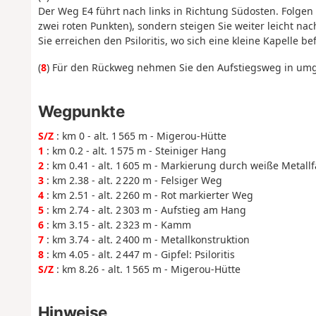
Der Weg E4 führt nach links in Richtung Südosten. Folgen 
zwei roten Punkten), sondern steigen Sie weiter leicht na
Sie erreichen den Psiloritis, wo sich eine kleine Kapelle bef
(
8
) Für den Rückweg nehmen Sie den Aufstiegsweg in umg
Wegpunkte
S/Z
: km 0 - alt. 1 565 m - Migerou-Hütte
1
: km 0.2 - alt. 1 575 m - Steiniger Hang
2
: km 0.41 - alt. 1 605 m - Markierung durch weiße Metall
3
: km 2.38 - alt. 2 220 m - Felsiger Weg
4
: km 2.51 - alt. 2 260 m - Rot markierter Weg
5
: km 2.74 - alt. 2 303 m - Aufstieg am Hang
6
: km 3.15 - alt. 2 323 m - Kamm
7
: km 3.74 - alt. 2 400 m - Metallkonstruktion
8
: km 4.05 - alt. 2 447 m - Gipfel: Psiloritis
S/Z
: km 8.26 - alt. 1 565 m - Migerou-Hütte
Hinweise