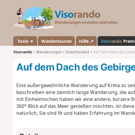
V
i
s
o
r
a
Tools
Wandertouren
Hilfe ↗
Viso
rando
Prem
n
Visorando
Wanderungen
Griechenland
Auf dem Dach des Gebirg
d
o
Auf dem Dach des Gebirges:
Eine außergewöhnliche Wanderung auf Kreta zu sein
beschreiben eine ziemlich lange Wanderung, die a
mit Einheimischen haben wir eine andere, kürzere
360°-Blick auf das Meer genießen möchten, ist dies
natürlich, Sie sind fit und haben Erfahrung im Wand