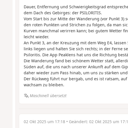
Dauer, Entfernung und Schwierigkeitsgrad entsprech
dem Dach des Gebirges: der PSILORITIS.
Vom Start bis zur Mitte der Wanderung (vor Punkt 3) s
den roten Punkten und Strichen zu folgen, da man sic
Kurven manchmal verirren kann; bei gutem Wetter f
leicht wieder.
An Punkt 3, an der Kreuzung mit dem Weg E4, lassen 
links liegen und halten Sie sich rechts; in der Ferne s
Psiloritis. Die App Peaklens hat uns die Richtung bestä
Die Wanderung fand bei schönem Wetter statt, aller
Süden auf, die uns nach unserer Ankunft auf dem Gipf
daher wieder zum Pass hinab, um uns zu stärken und
Der Rückweg führt nur bergab, und es ist ratsam, a
wachsam zu bleiben.
Maschinell übersetzt
02 Okt 2025 um 17:18
• Geändert:
02 Okt 2025 um 17: