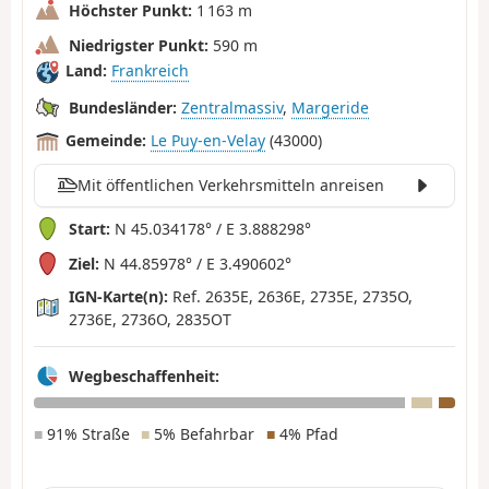
Höchster Punkt:
1 163 m
Niedrigster Punkt:
590 m
Land:
Frankreich
Bundesländer:
Zentralmassiv
,
Margeride
Gemeinde:
Le Puy-en-Velay
(43000)
Mit öffentlichen Verkehrsmitteln anreisen
Start:
N 45.034178° / E 3.888298°
Ziel:
N 44.85978° / E 3.490602°
IGN-Karte(n):
Ref. 2635E, 2636E, 2735E, 2735O,
2736E, 2736O, 2835OT
Wegbeschaffenheit:
■
91% Straße
■
5% Befahrbar
■
4% Pfad