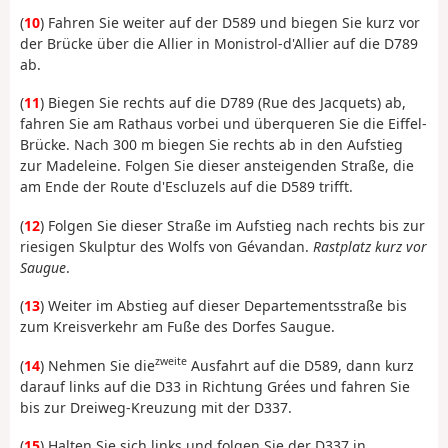
(
10
) Fahren Sie weiter auf der D589 und biegen Sie kurz vor
der Brücke über die Allier in Monistrol-d'Allier auf die D789
ab.
(
11
) Biegen Sie rechts auf die D789 (Rue des Jacquets) ab,
fahren Sie am Rathaus vorbei und überqueren Sie die Eiffel-
Brücke. Nach 300 m biegen Sie rechts ab in den Aufstieg
zur Madeleine. Folgen Sie dieser ansteigenden Straße, die
am Ende der Route d'Escluzels auf die D589 trifft.
(
12
) Folgen Sie dieser Straße im Aufstieg nach rechts bis zur
riesigen Skulptur des Wolfs von Gévandan.
Rastplatz kurz vor
Saugue
.
(
13
) Weiter im Abstieg auf dieser Departementsstraße bis
zum Kreisverkehr am Fuße des Dorfes Saugue.
zweite
(
14
) Nehmen Sie die
Ausfahrt auf die D589, dann kurz
darauf links auf die D33 in Richtung Grées und fahren Sie
bis zur Dreiweg-Kreuzung mit der D337.
(
15
) Halten Sie sich links und folgen Sie der D337 in