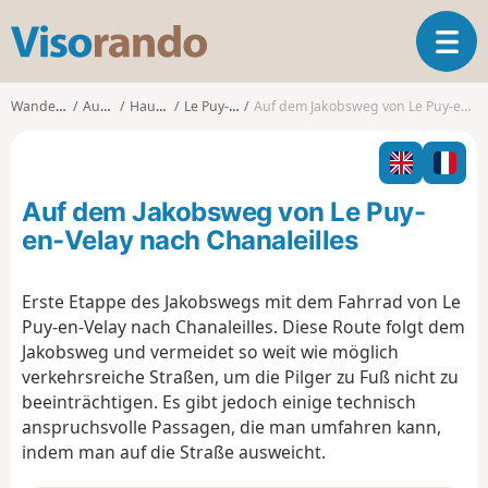
V
T
i
o
s
g
o
Wanderungen
Auvergne
Haute-Loire
Le Puy-en-Velay
Auf dem Jakobsweg von Le Puy-en-Velay nach Chanaleilles
g
r
l
a
e
n
n
d
Auf dem Jakobsweg von Le Puy-
a
o
v
en-Velay nach Chanaleilles
i
g
Erste Etappe des Jakobswegs mit dem Fahrrad von Le
a
Puy-en-Velay nach Chanaleilles. Diese Route folgt dem
t
i
Jakobsweg und vermeidet so weit wie möglich
o
verkehrsreiche Straßen, um die Pilger zu Fuß nicht zu
n
beeinträchtigen. Es gibt jedoch einige technisch
anspruchsvolle Passagen, die man umfahren kann,
indem man auf die Straße ausweicht.