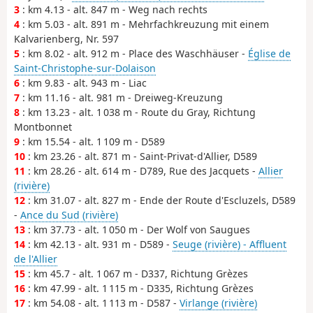
3
: km 4.13 - alt. 847 m - Weg nach rechts
4
: km 5.03 - alt. 891 m - Mehrfachkreuzung mit einem
Kalvarienberg, Nr. 597
5
: km 8.02 - alt. 912 m - Place des Waschhäuser -
Église de
Saint-Christophe-sur-Dolaison
6
: km 9.83 - alt. 943 m - Liac
7
: km 11.16 - alt. 981 m - Dreiweg-Kreuzung
8
: km 13.23 - alt. 1 038 m - Route du Gray, Richtung
Montbonnet
9
: km 15.54 - alt. 1 109 m - D589
10
: km 23.26 - alt. 871 m - Saint-Privat-d'Allier, D589
11
: km 28.26 - alt. 614 m - D789, Rue des Jacquets -
Allier
(rivière)
12
: km 31.07 - alt. 827 m - Ende der Route d'Escluzels, D589
-
Ance du Sud (rivière)
13
: km 37.73 - alt. 1 050 m - Der Wolf von Saugues
14
: km 42.13 - alt. 931 m - D589 -
Seuge (rivière) - Affluent
de l'Allier
15
: km 45.7 - alt. 1 067 m - D337, Richtung Grèzes
16
: km 47.99 - alt. 1 115 m - D335, Richtung Grèzes
17
: km 54.08 - alt. 1 113 m - D587 -
Virlange (rivière)