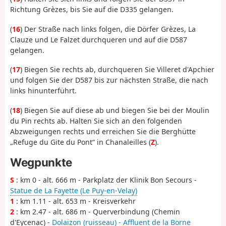
Richtung Grèzes, bis Sie auf die D335 gelangen.
(
16
) Der Straße nach links folgen, die Dörfer Grèzes, La
Clauze und Le Falzet durchqueren und auf die D587
gelangen.
(
17
) Biegen Sie rechts ab, durchqueren Sie Villeret d'Apchier
und folgen Sie der D587 bis zur nächsten Straße, die nach
links hinunterführt.
(
18
) Biegen Sie auf diese ab und biegen Sie bei der Moulin
du Pin rechts ab. Halten Sie sich an den folgenden
Abzweigungen rechts und erreichen Sie die Berghütte
„Refuge du Gite du Pont“ in Chanaleilles (
Z
).
Wegpunkte
S
: km 0 - alt. 666 m - Parkplatz der Klinik Bon Secours -
Statue de La Fayette (Le Puy-en-Velay)
1
: km 1.11 - alt. 653 m - Kreisverkehr
2
: km 2.47 - alt. 686 m - Querverbindung (Chemin
d'Eycenac) -
Dolaizon (ruisseau) - Affluent de la Borne