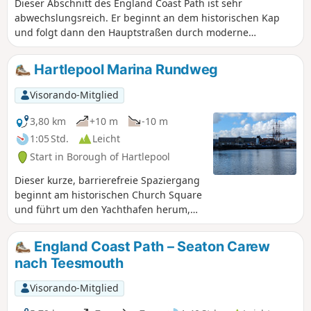
Dieser Abschnitt des England Coast Path ist sehr
abwechslungsreich. Er beginnt an dem historischen Kap
und folgt dann den Hauptstraßen durch moderne
Siedlungen bis zum Yachthafen und weiter zur
Strandpromenade von Seaton Carew. Die Route führt an
Hartlepool Marina Rundweg
einigen der Highlights von Hartlepool vorbei, die einen
kleinen Umweg wert sind.
Visorando-Mitglied
3,80 km
+10 m
-10 m
1:05 Std.
Leicht
Start in Borough of Hartlepool
Dieser kurze, barrierefreie Spaziergang
beginnt am historischen Church Square
und führt um den Yachthafen herum,
vorbei an der berühmten Affenstatue
von Hartlepool, neuen Bauprojekten
England Coast Path – Seaton Carew
und einigen der historischen Gebäude
nach Teesmouth
in der Gegend.
Visorando-Mitglied