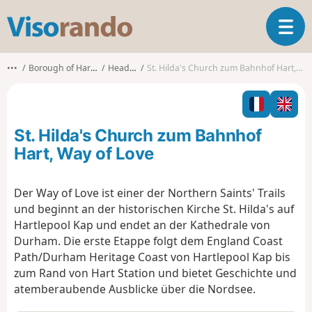
V
T
i
o
s
g
o
•••
Borough of Hartlepool
Headland
St. Hilda's Church zum Bahnhof Hart, Way of Love
g
r
l
a
e
n
n
d
St. Hilda's Church zum Bahnhof
a
o
v
Hart, Way of Love
i
g
Der Way of Love ist einer der Northern Saints' Trails
a
und beginnt an der historischen Kirche St. Hilda's auf
t
i
Hartlepool Kap und endet an der Kathedrale von
o
Durham. Die erste Etappe folgt dem England Coast
n
Path/Durham Heritage Coast von Hartlepool Kap bis
zum Rand von Hart Station und bietet Geschichte und
atemberaubende Ausblicke über die Nordsee.