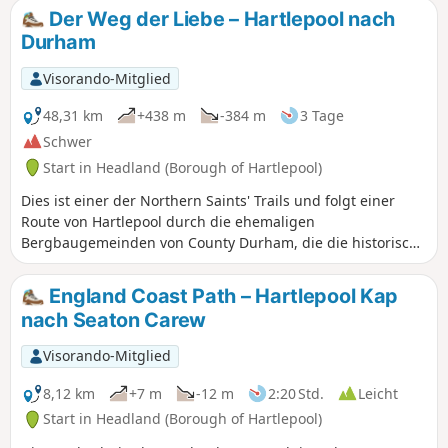
Der Weg der Liebe – Hartlepool nach
Durham
Visorando-Mitglied
48,31 km
+438 m
-384 m
3 Tage
Schwer
Start in Headland (Borough of Hartlepool)
Dies ist einer der Northern Saints' Trails und folgt einer
Route von Hartlepool durch die ehemaligen
Bergbaugemeinden von County Durham, die die historische
St. Hilda's Church auf Hartlepool Kap mit der Kathedrale
von Durham verbindet. Diese Route verläuft größtenteils
England Coast Path – Hartlepool Kap
durch ländliche Gebiete und zeigt einige schöne Teile von
nach Seaton Carew
County Durham.
Visorando-Mitglied
8,12 km
+7 m
-12 m
2:20 Std.
Leicht
Start in Headland (Borough of Hartlepool)