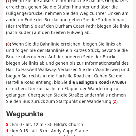
(
7
) Wenn Sie die äußerste nordöstliche Ecke des Golfplatzes
erreichen, gehen Sie die Stufen hinunter und über die
Fußgängerbrücke, nehmen Sie den Weg zu Ihrer Linken am
anderen Ende der Brücke und gehen Sie die Stufen hinauf.
Hier treffen Sie auf den Durham Coast Path; biegen Sie links
(nach Süden) auf den breiten Fußweg ab.
(
8
) Wenn Sie die Bahnlinie erreichen, biegen Sie links ab
und folgen Sie der Bahnlinie ein kurzes Stück, bevor Sie die
Brücke überqueren. Auf der anderen Seite der Brücke
biegen Sie links ab und gehen bis zur Informationstafel des
Hart to Haswell Walkway. Verlassen Sie den Wanderweg und
biegen Sie rechts in die Hartville Road ein. Gehen Sie die
Hartville Road entlang, bis Sie
die Easington Road (A1086)
erreichen. Um zur nächsten Etappe der Wanderung zu
gelangen, überqueren Sie die Straße; andernfalls nehmen
Sie den Bus zurück zum Startpunkt der Wanderung (
Z
).
Wegpunkte
S
: km 0 - alt. 12 m - St. Hilda’s Church
1
: km 0.15 - alt. 6 m - Andy-Capp-Statue