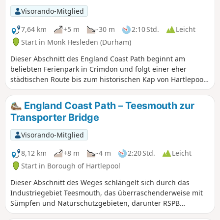
Visorando-Mitglied
7,64 km
+5 m
-30 m
2:10 Std.
Leicht
Start in Monk Hesleden (Durham)
Dieser Abschnitt des England Coast Path beginnt am
beliebten Ferienpark in Crimdon und folgt einer eher
städtischen Route bis zum historischen Kap von Hartlepool,
wo er an der alten Stadtmauer endet.
England Coast Path – Teesmouth zur
Transporter Bridge
Visorando-Mitglied
8,12 km
+8 m
-4 m
2:20 Std.
Leicht
Start in Borough of Hartlepool
Dieser Abschnitt des Weges schlängelt sich durch das
Industriegebiet Teesmouth, das überraschenderweise mit
Sümpfen und Naturschutzgebieten, darunter RSPB
Salthome, übersät ist. Ein relativ einfacher Weg,