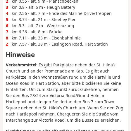
2
: km 0.55 - alt. 9 m - Planschbecken
3
: km 0.8 - alt. 6 m - Heugh Battery
4
: km 2.56 - alt. 7 m - Ende des Marine Drive/Treppen
5
: km 3.74 - alt. 21 m - Steetley Pier
6
: km 5.3 - alt. 7 m - Wegkreuzung
7
: km 6.36 - alt. 8 m - Brücke
8
: km 7.11 - alt. 33 m - Eisenbahnlinie
Z
: km 7.57 - alt. 38 m - Easington Road, Hart Station
Hinweise
Verkehrsmittel:
Es gibt Parkplätze neben der St. Hilda’s
Church und an der Promenade am Kap. Es gibt auch
Parkplätze in den Wohnstraßen rund um die Hartville und
Ocean Road in Hart Station, aber bitte blockieren Sie keine
Einfahrten. Um zum Startpunkt zurückzukehren, nehmen
Sie den Bus 23/24 zur Victoria Road/Grand Hotel in
Hartlepool und steigen Sie dort in den Bus 7 zum Town
Square neben der St. Hilda's Church um. Wenn Sie den Zug
nach Hartlepool nehmen, überqueren Sie die Straße vom
Interchange zur Victoria Road, um die Busse zu erreichen.