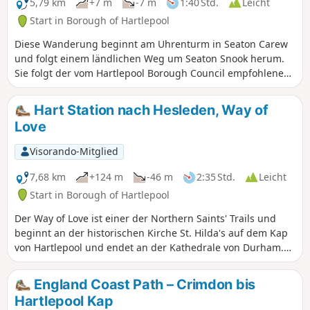
5,79 km
+7 m
-7 m
1:40 Std.
Leicht
Start in Borough of Hartlepool
Diese Wanderung beginnt am Uhrenturm in Seaton Carew
und folgt einem ländlichen Weg um Seaton Snook herum.
Sie folgt der vom Hartlepool Borough Council empfohlenen
Wanderung „Seaton Snook Stroll”, aber wenn Sie sie mit
anderen Abschnitten des England Coast Path kombinieren
Hart Station nach Hesleden, Way of
möchten, gehen Sie weiter nach Westen bei (5).
Love
Visorando-Mitglied
7,68 km
+124 m
-46 m
2:35 Std.
Leicht
Start in Borough of Hartlepool
Der Way of Love ist einer der Northern Saints' Trails und
beginnt an der historischen Kirche St. Hilda's auf dem Kap
von Hartlepool und endet an der Kathedrale von Durham.
Der zweite Abschnitt der Wanderung führt durch mehrere
Dörfer sowie durch Acker- und Waldland und überquert
England Coast Path – Crimdon bis
den Crimdon Beck und den Bellows Burn.
Hartlepool Kap