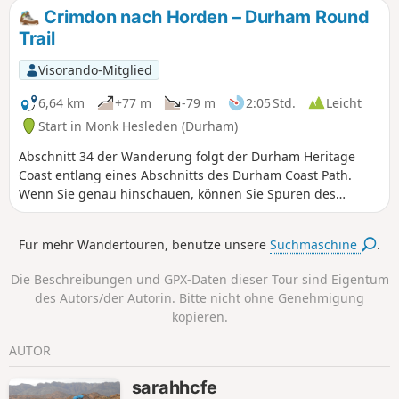
größtenteils asphaltiert und flach, mit Möglichkeiten,
Crimdon nach Horden – Durham Round
anzuhalten und von speziell errichteten Verstecken aus
Trail
Seehunde zu beobachten.
Visorando-Mitglied
6,64 km
+77 m
-79 m
2:05 Std.
Leicht
Start in Monk Hesleden (Durham)
Abschnitt 34 der Wanderung folgt der Durham Heritage
Coast entlang eines Abschnitts des Durham Coast Path.
Wenn Sie genau hinschauen, können Sie Spuren des
Bergbaus sehen, der entlang dieses Küstenabschnitts weit
verbreitet war. Unterwegs müssen Sie mehrere Küstenklüfte
Für mehr Wandertouren, benutze unsere
Suchmaschine
.
und Schluchten durchqueren.
Die Beschreibungen und GPX-Daten dieser Tour sind Eigentum
des Autors/der Autorin. Bitte nicht ohne Genehmigung
kopieren.
AUTOR
sarahhcfe