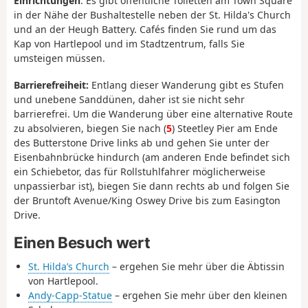
Einrichtungen
: Es gibt öffentliche Toiletten am Town Square
in der Nähe der Bushaltestelle neben der St. Hilda's Church
und an der Heugh Battery. Cafés finden Sie rund um das
Kap von Hartlepool und im Stadtzentrum, falls Sie
umsteigen müssen.
Barrierefreiheit:
Entlang dieser Wanderung gibt es Stufen
und unebene Sanddünen, daher ist sie nicht sehr
barrierefrei. Um die Wanderung über eine alternative Route
zu absolvieren, biegen Sie nach (
5
) Steetley Pier am Ende
des Butterstone Drive links ab und gehen Sie unter der
Eisenbahnbrücke hindurch (am anderen Ende befindet sich
ein Schiebetor, das für Rollstuhlfahrer möglicherweise
unpassierbar ist), biegen Sie dann rechts ab und folgen Sie
der Bruntoft Avenue/King Oswey Drive bis zum Easington
Drive.
Einen Besuch wert
St. Hilda’s Church
– ergehen Sie mehr über die Äbtissin
von Hartlepool.
Andy-Capp-Statue
– ergehen Sie mehr über den kleinen