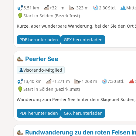
5,51 km
+321 m
-323 m
2:30 Std.
Mitt
Start in Sölden (Bezirk Imst)
Kurze, aber wunderbare Wanderung, bei der Sie den Ort 
PDF herunterladen
GPX herunterladen
Peerler See
Visorando-Mitglied
13,40 km
+1 271 m
-1 268 m
7:30 Std.
Start in Sölden (Bezirk Imst)
Wanderung zum Peerler See hinter dem Skigebiet Sölden,
PDF herunterladen
GPX herunterladen
Rundwanderung zu den roten Felsen i