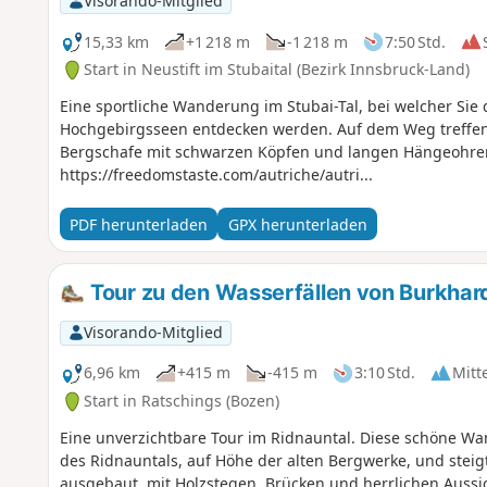
Visorando-Mitglied
15,33 km
+1 218 m
-1 218 m
7:50 Std.
Start in Neustift im Stubaital (Bezirk Innsbruck-Land)
Eine sportliche Wanderung im Stubai-Tal, bei welcher Sie
Hochgebirgsseen entdecken werden. Auf dem Weg treffen 
Bergschafe mit schwarzen Köpfen und langen Hängeohren.
https://freedomstaste.com/autriche/autri...
PDF herunterladen
GPX herunterladen
Tour zu den Wasserfällen von Burkha
Visorando-Mitglied
6,96 km
+415 m
-415 m
3:10 Std.
Mitt
Start in Ratschings (Bozen)
Eine unverzichtbare Tour im Ridnauntal. Diese schöne 
des Ridnauntals, auf Höhe der alten Bergwerke, und steig
ausgebaut, mit Holzstegen, Brücken und herrlichen Aussi