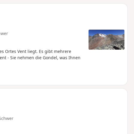
u
n
m
hwer
es Ortes Vent liegt. Es gibt mehrere
Vent - Sie nehmen die Gondel, was Ihnen
Schwer