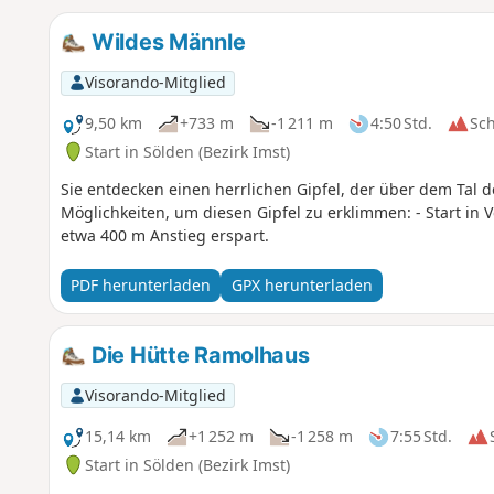
Wildes Männle
Visorando-Mitglied
9,50 km
+733 m
-1 211 m
4:50 Std.
Sc
Start in Sölden (Bezirk Imst)
Sie entdecken einen herrlichen Gipfel, der über dem Tal d
Möglichkeiten, um diesen Gipfel zu erklimmen: - Start in 
etwa 400 m Anstieg erspart.
PDF herunterladen
GPX herunterladen
Die Hütte Ramolhaus
Visorando-Mitglied
15,14 km
+1 252 m
-1 258 m
7:55 Std.
Start in Sölden (Bezirk Imst)