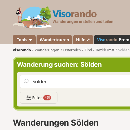
V
i
s
o
r
a
Tools
Wandertouren
Hilfe ↗
Viso
rando
Prem
n
Visorando
Wanderungen
Österreich
Tirol
Bezirk Imst
Sölden
d
o
Wanderung suchen: Sölden
Filter
NEU
Wanderungen Sölden