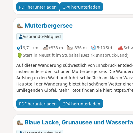
PDF herunterladen
GPX herunterladen
Mutterbergersee
Visorando-Mitglied
9,71 km
+838 m
-836 m
5:10 Std.
Sch
Start in Neustift im Stubaital (Bezirk Innsbruck-Land)
Auf dieser Wanderung südwestlich von Innsbruck entdecken
insbesondere den schönen Mutterbergersee. Die Wanderu
Aufstieg in den Wald und führt schließlich am klaren Wass
Hauptteil der Wanderung bietet bei schönem Wetter eine
umliegenden Gipfel. Mehr Fotos finden Sie hier: https://fr
PDF herunterladen
GPX herunterladen
Blaue Lacke, Grunausee und Wasserfa