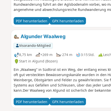
Rundwanderung führt an der Aglsbodenalm vorbei, wo m
angenehme und abwechslungsreiche Rundwanderung mit 
PDF herunterladen
GPX herunterladen
Algunder Waalweg
Visorando-Mitglied
8,75 km
+269 m
-274 m
3:15 Std.
Leic
Start in Algund (Bozen)
Ein „Waalweg” in Südtirol ist ein Weg, der entlang eines 
oft gut versteckten Bewässerungskanäle wurden in den H
Weinberge, Obstgärten und Felder zu gewährleisten. Sie 
Systems aus Gefällen und Schleusen, über das jeder Land
kann.Der Waalweg von Algund ist sicherlich der bekanntes
herrlichen Ausblick auf Algund, Meran oder Dorf Tirol.
PDF herunterladen
GPX herunterladen