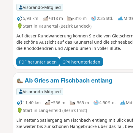
Visorando-Mitglied
5,93 km
+318 m
-316 m
2:35 Std.
Mitt
Start in Kaunertal (Bezirk Landeck)
Auf dieser Rundwanderung können Sie die von Gletschern
die schöne Aussicht auf das Kaunertal und die schneebed
die Rhododendren und Alpenblumen in voller Blüte.
PDF herunterladen
GPX herunterladen
Ab Gries am Fischbach entlang
Visorando-Mitglied
11,40 km
+556 m
-565 m
4:50 Std.
Mit
Start in Längenfeld (Bezirk Imst)
Ein netter Spaziergang am Fischbach entlang mit Blick a
Sie weiter bis zur schönen Hängebrücke über das Tal, be