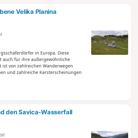
u
n
bene Velika Planina
m
el
rgsschäferdörfer in Europa. Diese
t auch für ihre außergewöhnliche
t ist von zahlreichen Wanderwegen
men und zahlreiche Karsterscheinungen
d den Savica-Wasserfall
tel