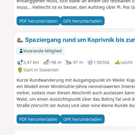
entlanggehen muss, sich dabei an einem Seil festhalten
muss... Vielleicht ist es besser, den Aufstieg über Pl. Pos 
PDF herunterladen
GPX herunterladen
Spaziergang rund um Koprivnik bis zu
Visorando-Mitglied
5,47 km
+98 m
-97 m
1:50 Std.
Leicht
Start in Slovenien
Kurze Rundwanderung mit Ausgangspunkt im Weiler Kopri
ein Modell einer Windmühle (ohne nennenswerten Intere
vorbei, sodass man diesen Abschnitt auch auslassen kann).
Wald, um einen Aussichtspunkt über das Bohinj-Tal und de
Straße (Vorsicht vor Autos) und über eine kleine Runde du
PDF herunterladen
GPX herunterladen