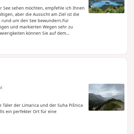
r See sehen möchten, empfehle ich Ihnen
igen, aber die Aussicht am Ziel ist die
aft rund um den See bewundern.Für
ttigen und markierten Wegen sehr zu
hwierigkeiten können Sie auf dem
ng kommt die Belohnung!
ht
e Täler der Limarica und der Suha Pišnica
s ein perfekter Ort für eine