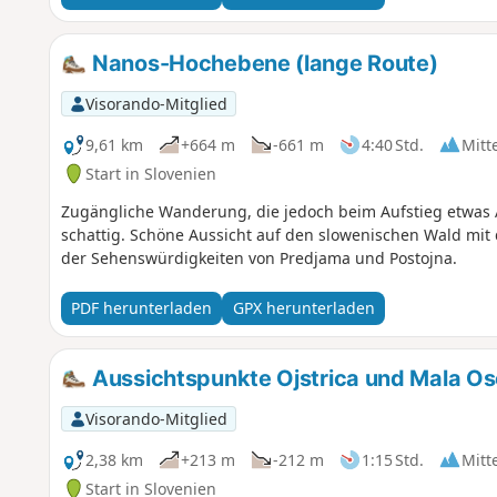
Nanos-Hochebene (lange Route)
Visorando-Mitglied
9,61 km
+664 m
-661 m
4:40 Std.
Mitt
Start in Slovenien
Zugängliche Wanderung, die jedoch beim Aufstieg etwas A
schattig. Schöne Aussicht auf den slowenischen Wald mit
der Sehenswürdigkeiten von Predjama und Postojna.
PDF herunterladen
GPX herunterladen
Aussichtspunkte Ojstrica und Mala Os
Visorando-Mitglied
2,38 km
+213 m
-212 m
1:15 Std.
Mitt
Start in Slovenien