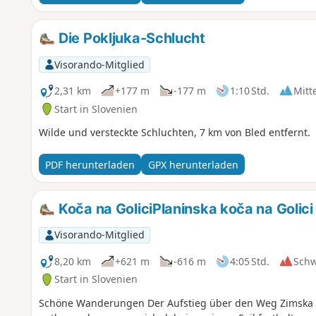
Die Pokljuka-Schlucht
Visorando-Mitglied
2,31 km
+177 m
-177 m
1:10 Std.
Mitt
Start in Slovenien
Wilde und versteckte Schluchten, 7 km von Bled entfernt.
PDF herunterladen
GPX herunterladen
Koča na GoliciPlaninska koča na Golici
Visorando-Mitglied
8,20 km
+621 m
-616 m
4:05 Std.
Sch
Start in Slovenien
Schöne Wanderungen Der Aufstieg über den Weg Zimska p