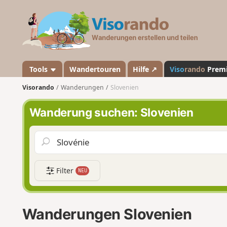
V
i
s
o
r
a
Tools
Wandertouren
Hilfe ↗
Viso
rando
Prem
n
Visorando
Wanderungen
Slovenien
d
o
Wanderung suchen: Slovenien
Filter
NEU
Wanderungen Slovenien