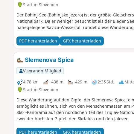
Start in Slovenien
Der Bohinj-See (Bohinjsko jezero) ist der größte Gletschers
Nationalpark. Da er weniger besucht ist als der Bleder Se
nahegelegene Savica-Wasserfall rundet diese Wanderung 
PDF herunterladen
GPX herunterladen
Slemenova Spica
Visorando-Mitglied
4,78 km
+438 m
-429 m
2:35 Std.
Mitt
Start in Slovenien
Diese Wanderung auf den Gipfel der Slemenova Spica, ein K
ermöglicht es Ihnen, sich von den Menschenmassen am P
360°-Panorama auf den nördlichen Teil des Triglav-Nation
zwei der höchsten Gipfel: den Skrlatica und den Jalovec.
PDF herunterladen
GPX herunterladen