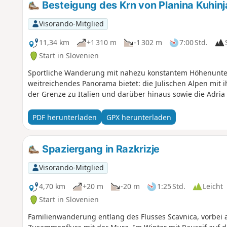
Besteigung des Krn von Planina Kuhinj
Visorando-Mitglied
11,34 km
+1 310 m
-1 302 m
7:00 Std.
Start in Slovenien
Sportliche Wanderung mit nahezu konstantem Höhenunters
weitreichendes Panorama bietet: die Julischen Alpen mit i
der Grenze zu Italien und darüber hinaus sowie die Adria 
PDF herunterladen
GPX herunterladen
Spaziergang in Razkrizje
Visorando-Mitglied
4,70 km
+20 m
-20 m
1:25 Std.
Leicht
Start in Slovenien
Familienwanderung entlang des Flusses Scavnica, vorbei 