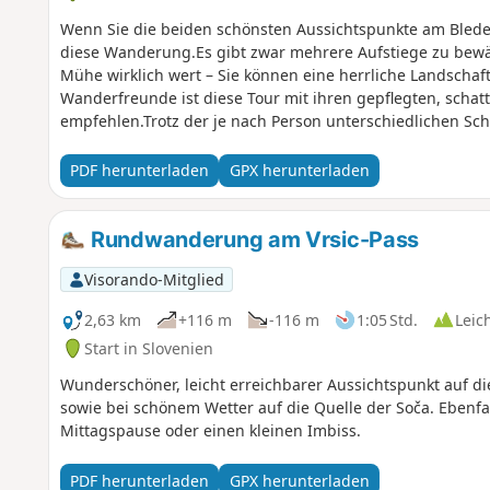
Wenn Sie die beiden schönsten Aussichtspunkte am Blede
diese Wanderung.Es gibt zwar mehrere Aufstiege zu bewält
Mühe wirklich wert – Sie können eine herrliche Landsch
Wanderfreunde ist diese Tour mit ihren gepflegten, scha
empfehlen.Trotz der je nach Person unterschiedlichen Sc
Rückweg immer noch im See baden. Nach der Anstrengu
PDF herunterladen
GPX herunterladen
Rundwanderung am Vrsic-Pass
Visorando-Mitglied
2,63 km
+116 m
-116 m
1:05 Std.
Leic
Start in Slovenien
Wunderschöner, leicht erreichbarer Aussichtspunkt auf di
sowie bei schönem Wetter auf die Quelle der Soča. Ebenfall
Mittagspause oder einen kleinen Imbiss.
PDF herunterladen
GPX herunterladen