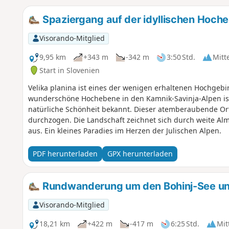
Spaziergang auf der idyllischen Hoche
Visorando-Mitglied
9,95 km
+343 m
-342 m
3:50 Std.
Mitt
Start in Slovenien
Velika planina ist eines der wenigen erhaltenen Hochgebi
wunderschöne Hochebene in den Kamnik-Savinja-Alpen is
natürliche Schönheit bekannt. Dieser atemberaubende Or
durchzogen. Die Landschaft zeichnet sich durch weite Al
aus. Ein kleines Paradies im Herzen der Julischen Alpen.
PDF herunterladen
GPX herunterladen
Rundwanderung um den Bohinj-See un
Visorando-Mitglied
18,21 km
+422 m
-417 m
6:25 Std.
Mit