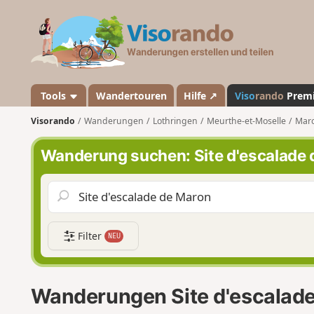
V
i
s
o
r
a
Tools
Wandertouren
Hilfe ↗
Viso
rando
Prem
n
Visorando
Wanderungen
Lothringen
Meurthe-et-Moselle
Maro
d
o
Wanderung suchen: Site d'escalade 
Filter
NEU
Wanderungen Site d'escalad