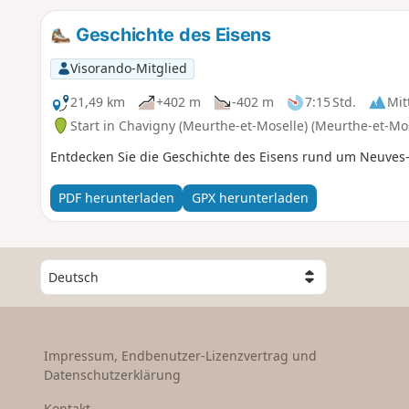
Geschichte des Eisens
Visorando-Mitglied
21,49 km
+402 m
-402 m
7:15 Std.
Mit
Start in Chavigny (Meurthe-et-Moselle) (Meurthe-et-Mos
Entdecken Sie die Geschichte des Eisens rund um Neuves
PDF herunterladen
GPX herunterladen
W
ä
h
l
e
Impressum, Endbenutzer-Lizenzvertrag und
e
Datenschutzerklärung
i
n
Kontakt