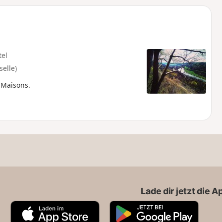
u
n
m
tel
elle)
-Maisons.
Lade dir jetzt die 
A
G
p
o