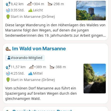
9,42 km
+304 m
-298 m
3:35 Std.
Leicht
Start in Marsanne (Drôme)
Diese lange Wanderung in den Höhenlagen des Waldes von
Marsanne folgt den Wegen, auf denen die jungen
Seidenweberinnen des 19. Jahrhunderts zur Arbeit gingen.
Damals gab es in der Umgebung zahlreiche Spinnereien,
die sich entlang der für ihre Tätigkeit notwendigen
Im Wald von Marsanne
Wasserläufe, insbesondere in der Nähe von Mirmande,
angesiedelt hatten.
Visorando-Mitglied
11,57 km
+389 m
-388 m
4:25 Std.
Mittel
Start in Marsanne (Drôme)
Vom schönen Dorf Marsanne aus führt ein
Spaziergang auf breiten Wegen durch den
gleichnamigen Wald.