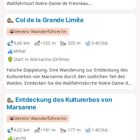
Wallfahrtsort Notre-Dame de Fresneau,
Panoramablicke auf die Ebene von
Valdaine und die umliegenden
Col de la Grande Limite
Gebirgsmassive.
Verein/ Wanderführer/in
9,60 km
+335 m
-335 m
3:40 Std.
Mittel
Start in Marsanne (Drôme)
Falsche Doppelung. Eine Wanderung zur Entdeckung des
Kulturerbes von Marsanne durch den südlichen Teil des
Waldes. Entdecken Sie die Wallfahrtskirche Notre-Dame de
Fresneau und das alte Dorf. Genießen Sie den
Panoramablick auf die Ebene von Valdaine, das Rhônetal
Entdeckung des Kulturerbes von
und die umliegenden Gebirge.
Marsanne
Verein/ Wanderführer/in
4,02 km
+181 m
-177 m
1:40 Std.
Leicht