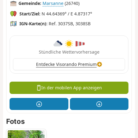
Gemeinde:
Marsanne
(26740)
Start/Ziel:
N 44.64369° / E 4.87317°
IGN-Karte(n):
Ref. 3037SB, 3038SB
Stündliche Wettervorhersage
Entdecke Visorando Premium
In der mobilen App anzeigen
Fotos