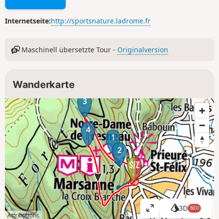
Internetseite:
http://sportsnature.ladrome.fr
Maschinell übersetzte Tour -
Originalversion
Wanderkarte
3
4
1
2
3D
NEU
K
Attributions