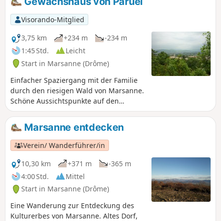
Gewächshaus von Paruel
Visorando-Mitglied
3,75 km
+234 m
-234 m
1:45 Std.
Leicht
Start in Marsanne (Drôme)
Einfacher Spaziergang mit der Familie
durch den riesigen Wald von Marsanne.
Schöne Aussichtspunkte auf den
Vercors.
Marsanne entdecken
Verein/ Wanderführer/in
10,30 km
+371 m
-365 m
4:00 Std.
Mittel
Start in Marsanne (Drôme)
Eine Wanderung zur Entdeckung des
Kulturerbes von Marsanne. Altes Dorf,