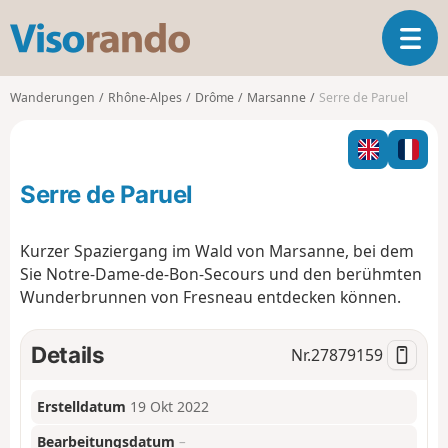
V
T
i
o
s
g
o
Wanderungen
Rhône-Alpes
Drôme
Marsanne
Serre de Paruel
g
r
l
a
e
n
n
d
Serre de Paruel
a
o
v
i
Kurzer Spaziergang im Wald von Marsanne, bei dem
g
Sie Notre-Dame-de-Bon-Secours und den berühmten
a
Wunderbrunnen von Fresneau entdecken können.
t
i
o
Details
Nr.
27879159
n
Erstelldatum
19 Okt 2022
Bearbeitungsdatum
–