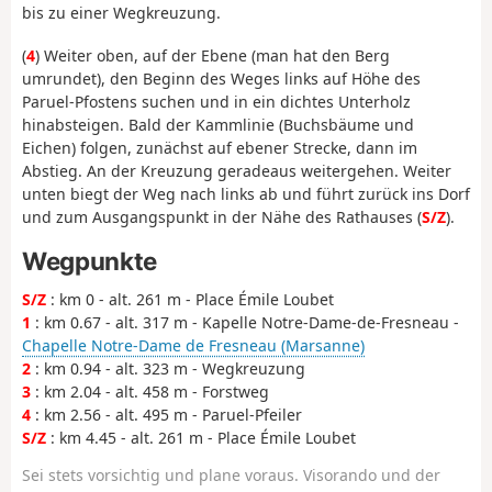
bis zu einer Wegkreuzung.
(
4
) Weiter oben, auf der Ebene (man hat den Berg
umrundet), den Beginn des Weges links auf Höhe des
Paruel-Pfostens suchen und in ein dichtes Unterholz
hinabsteigen. Bald der Kammlinie (Buchsbäume und
Eichen) folgen, zunächst auf ebener Strecke, dann im
Abstieg. An der Kreuzung geradeaus weitergehen. Weiter
unten biegt der Weg nach links ab und führt zurück ins Dorf
und zum Ausgangspunkt in der Nähe des Rathauses (
S/Z
).
Wegpunkte
S/Z
: km 0 - alt. 261 m - Place Émile Loubet
1
: km 0.67 - alt. 317 m - Kapelle Notre-Dame-de-Fresneau -
Chapelle Notre-Dame de Fresneau (Marsanne)
2
: km 0.94 - alt. 323 m - Wegkreuzung
3
: km 2.04 - alt. 458 m - Forstweg
4
: km 2.56 - alt. 495 m - Paruel-Pfeiler
S/Z
: km 4.45 - alt. 261 m - Place Émile Loubet
Sei stets vorsichtig und plane voraus. Visorando und der