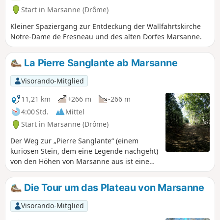
Start in Marsanne (Drôme)
Kleiner Spaziergang zur Entdeckung der Wallfahrtskirche
Notre-Dame de Fresneau und des alten Dorfes Marsanne.
La Pierre Sanglante ab Marsanne
Visorando-Mitglied
11,21 km
+266 m
-266 m
4:00 Std.
Mittel
Start in Marsanne (Drôme)
Der Weg zur „Pierre Sanglante“ (einem
kuriosen Stein, dem eine Legende nachgeht)
von den Höhen von Marsanne aus ist eine
leichte Wanderung mit schönen Ausblicken.
Über die Anhöhen bietet sich ein Rückweg
Die Tour um das Plateau von Marsanne
durch den Wald an.
Visorando-Mitglied