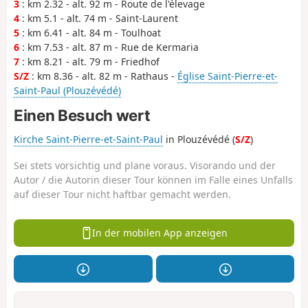
3
: km 2.32 - alt. 92 m - Route de l'élevage
4
: km 5.1 - alt. 74 m - Saint-Laurent
5
: km 6.41 - alt. 84 m - Toulhoat
6
: km 7.53 - alt. 87 m - Rue de Kermaria
7
: km 8.21 - alt. 79 m - Friedhof
S/Z
: km 8.36 - alt. 82 m - Rathaus -
Église Saint-Pierre-et-
Saint-Paul (Plouzévédé)
Einen Besuch wert
Kirche Saint-Pierre-et-Saint-Paul
in Plouzévédé (
S/Z
)
Sei stets vorsichtig und plane voraus. Visorando und der
Autor / die Autorin dieser Tour können im Falle eines Unfalls
auf dieser Tour nicht haftbar gemacht werden.
In der mobilen App anzeigen