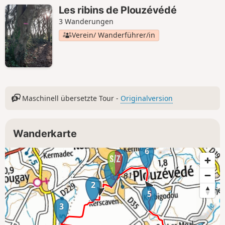
Les ribins de Plouzévédé
3 Wanderungen
Verein/ Wanderführer/in
Maschinell übersetzte Tour -
Originalversion
Wanderkarte
6
7
1
2
5
3