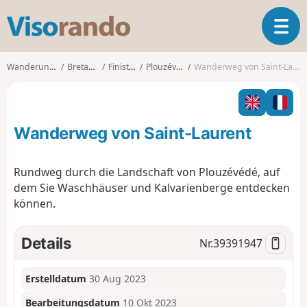
V
T
i
o
s
g
o
Wanderungen
Bretagne
Finistère
Plouzévédé
Wanderweg von Saint-Laurent
g
r
l
a
e
n
n
d
Wanderweg von Saint-Laurent
a
o
v
i
Rundweg durch die Landschaft von Plouzévédé, auf
g
dem Sie Waschhäuser und Kalvarienberge entdecken
a
können.
t
i
o
Details
Nr.
39391947
n
Erstelldatum
30 Aug 2023
Bearbeitungsdatum
10 Okt 2023