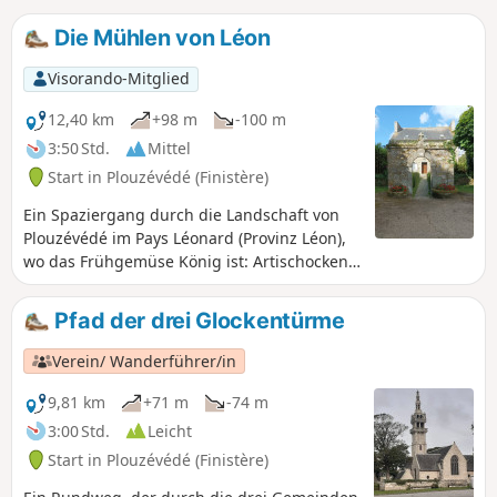
Die Mühlen von Léon
Visorando-Mitglied
12,40 km
+98 m
-100 m
3:50 Std.
Mittel
Start in Plouzévédé (Finistère)
Ein Spaziergang durch die Landschaft von
Plouzévédé im Pays Léonard (Provinz Léon),
wo das Frühgemüse König ist: Artischocken,
Blumenkohl und anderes Gemüse. Es ist
auch die Region der Pfarrfriedhöfe, der
Pfad der drei Glockentürme
kleinen Kapellen, der Kalvarienberge, die
Wegkreuzungen markieren, aber auch der
Verein/ Wanderführer/in
alten Anwesen (Herrenhäuser und Schlösser)
der ehemaligen bretonischen Adligen.
9,81 km
+71 m
-74 m
3:00 Std.
Leicht
Start in Plouzévédé (Finistère)