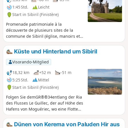
1:45 Std.
Leicht
Start in Sibiril (Finistère)
Promenade patrimoniale à la
découverte de plusieurs sites de la
commune de Sibiril (église, manoirs et
Château de Kérouzéré) en longeant une
partie de la ria du fleuve le Guillec.
Küste und Hinterland um Sibiril
Visorando-Mitglied
18,32 km
+52 m
-51 m
5:25 Std.
Mittel
Start in Sibiril (Finistère)
Folgen Sie demGR®®34entlang der Ria
des Flusses Le Guillec, der auf Höhe des
Hafens von Moguériec, wo eine Flotte
von Fischkuttern und Netzfischern
beheimatet ist, in den Ärmelkanal
Dünen von Kerema von Paluden Hir aus
mündet. Folgen Sie weiter dem