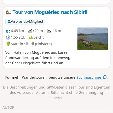
genießen.Nachdem man an Feldern
entlanggewandert ist und einen
Tour von Moguériec nach Sibiril
landwirtschaftlichen Betrieb durchquert
hat, gelangt man zu einer sandigen
Visorando-Mitglied
Bucht, die den Blick auf den Ärmelkanal
freigibt. Hinter der Landzunge wandert
6,65 km
+20 m
-16 m
man an einem Fluss entlang, der frei in
1:55 Std.
Leicht
einer breiten Bucht fließt.Schließlich
Start in Sibiril (Finistère)
endet die Wanderung auf einem Weg
durch ein Waldgebiet entlang des
Vom Hafen von Moguériec aus kurze
Flusses.
Rundwanderung auf dem Küstenweg,
der über Felsgebiete führt und an
kleinen weißen Sandstränden
vorbeiführt. Weitreichender Blick auf
Für mehr Wandertouren, benutze unsere
Suchmaschine
.
das offene Meer in Richtung der Île de
Batz.
Die Beschreibungen und GPX-Daten dieser Tour sind Eigentum
des Autors/der Autorin. Bitte nicht ohne Genehmigung
kopieren.
AUTOR