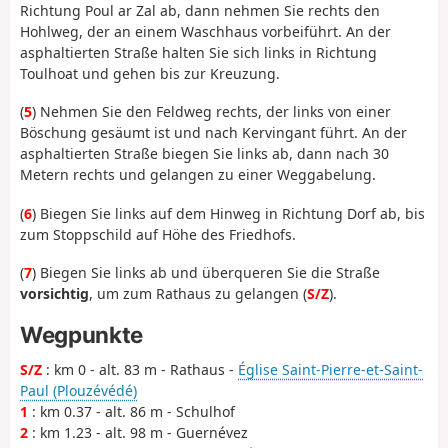
Richtung Poul ar Zal ab, dann nehmen Sie rechts den
Hohlweg, der an einem Waschhaus vorbeiführt. An der
asphaltierten Straße halten Sie sich links in Richtung
Toulhoat und gehen bis zur Kreuzung.
(
5
) Nehmen Sie den Feldweg rechts, der links von einer
Böschung gesäumt ist und nach Kervingant führt. An der
asphaltierten Straße biegen Sie links ab, dann nach 30
Metern rechts und gelangen zu einer Weggabelung.
(
6
) Biegen Sie links auf dem Hinweg in Richtung Dorf ab, bis
zum Stoppschild auf Höhe des Friedhofs.
(
7
) Biegen Sie links ab und überqueren Sie die Straße
vorsichtig
, um zum Rathaus zu gelangen (
S/Z
).
Wegpunkte
S/Z
: km 0 - alt. 83 m - Rathaus -
Église Saint-Pierre-et-Saint-
Paul (Plouzévédé)
1
: km 0.37 - alt. 86 m - Schulhof
2
: km 1.23 - alt. 98 m - Guernévez