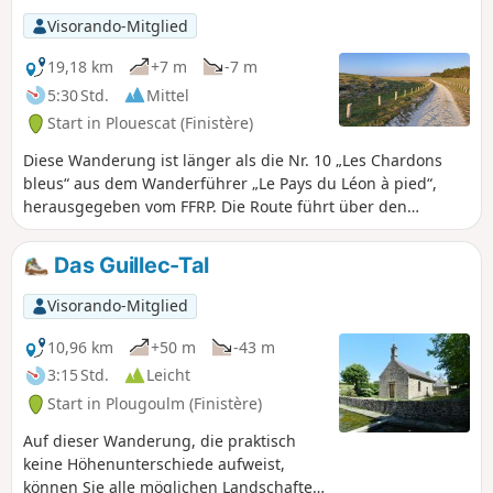
Küstenweg, der an dieser zum Meer hin
Visorando-Mitglied
offenen Felsküste entlangführt (Blick auf
die Île de Batz und ihren
19,18 km
+7 m
-7 m
Leuchtturm).Gehen Sie entlang der
5:30 Std.
Mittel
Bucht von Port Neuf und ihrem
Start in Plouescat (Finistère)
familienfreundlichen Sandstrand.
Erreichen Sie die Pointe de Théven Braz
Diese Wanderung ist länger als die Nr. 10 „Les Chardons
und ihren Granitsteinbruch.Rückweg
bleus“ aus dem Wanderführer „Le Pays du Léon à pied“,
über kleine Straßen und breite Wege,
herausgegeben vom FFRP. Die Route führt über den
vorbei am Schloss Kérouzéré.
berühmtenGR®34. Das Dünengebiet von Ker Emma ist
wunderschön. Abgesehen von der Länge gibt es keine
Das Guillec-Tal
Schwierigkeiten, der Sand auf dem Weg ist festgestampft,
mit wenigen Ausnahmen.
Visorando-Mitglied
10,96 km
+50 m
-43 m
3:15 Std.
Leicht
Start in Plougoulm (Finistère)
Auf dieser Wanderung, die praktisch
keine Höhenunterschiede aufweist,
können Sie alle möglichen Landschaften