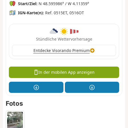
Start/Ziel:
N 48.595986° / W 4.11359°
IGN-Karte(n):
Ref. 0515ET, 0516OT
Stündliche Wettervorhersage
Entdecke Visorando Premium
In der mobilen App anzeigen
Fotos