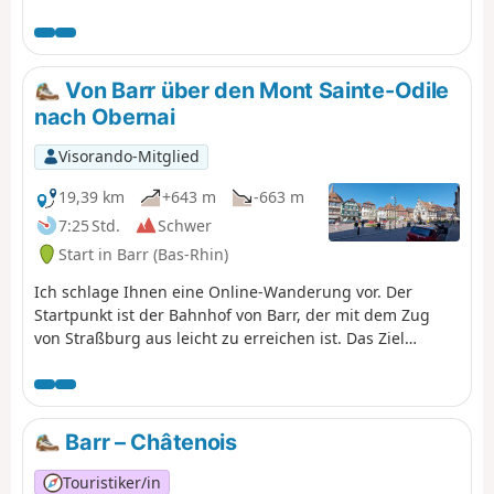
Waldwegen. Die Markierung ist ausgezeichnet und
besteht aus Schildern mit einem orangefarbenen oder
roten Mountainbike-Logo sowie der Aufschrift TMV
(Traversée du Massif Vosgien).
Von Barr über den Mont Sainte-Odile
nach Obernai
Visorando-Mitglied
19,39 km
+643 m
-663 m
7:25 Std.
Schwer
Start in Barr (Bas-Rhin)
Ich schlage Ihnen eine Online-Wanderung vor. Der
Startpunkt ist der Bahnhof von Barr, der mit dem Zug
von Straßburg aus leicht zu erreichen ist. Das Ziel
befindet sich am Bahnhof von Obernai, von wo aus Sie
recht einfach einen Zug zurück nach Straßburg nehmen
können; unter der Woche fährt stündlich einer. Auf der
Strecke entdecken Sie die Dörfer Barr, Saint-Nabor,
Barr – Châtenois
Bernardswiller und die Stadt Obernai, wobei Sie
zunächst durch die Weinberge und dann durch den
Touristiker/in