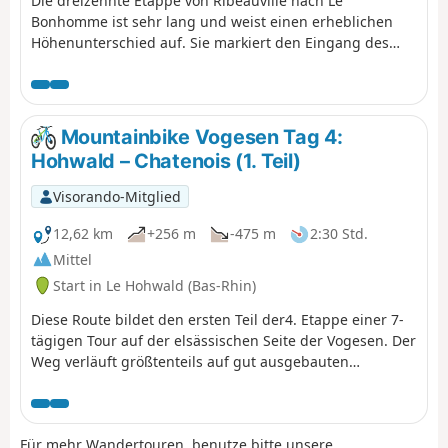
Die dreizehnte Etappe von Ribeauvillé nach Le
Bonhomme ist sehr lang und weist einen erheblichen
Höhenunterschied auf. Sie markiert den Eingang des
Wanderers in die Hochvogesen und zu ihren ersten
großen Gipfeln: Hirzberg, Brézouard, über das Tal von
Lapoutroie. Mit einer bergigen Atmosphäre und
herrlichen Ausblicken in Aussicht.
Mountainbike Vogesen Tag 4:
Hohwald – Chatenois (1. Teil)
Visorando-Mitglied
12,62 km
+256 m
-475 m
2:30 Std.
Mittel
Start in Le Hohwald (Bas-Rhin)
Diese Route bildet den ersten Teil der4. Etappe einer 7-
tägigen Tour auf der elsässischen Seite der Vogesen. Der
Weg verläuft größtenteils auf gut ausgebauten
Waldwegen. Die Wegmarkierungen sind ausgezeichnet
und bestehen aus Schildern mit einem orangefarbenen
oder roten Mountainbike-Logo und der Aufschrift TMV
Für mehr Wandertouren, benutze bitte unsere
(Traversée du Massif Vosgien).