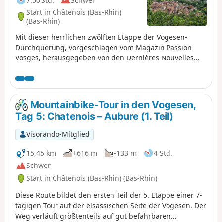
7:50 Std.
Schwer
nehmen. Ihre Fahrt endet schließlich inmitten von
Start in Châtenois (Bas-Rhin)
Weinbergen zwischen Bergheim, einem charmanten
(Bas-Rhin)
befestigten Dorf am Fuße der Vogesen, und Ribeauvillé,
Mit dieser herrlichen zwölften Etappe der Vogesen-
Ihrem Zielort.
Durchquerung, vorgeschlagen vom Magazin Passion
Vosges, herausgegeben von den Dernières Nouvelles
d'Alsace und L'Alsace, besucht der Wanderer
nacheinander verschiedene Burgen, angefangen mit der
symbolträchtigen Haut-Koenigsbourg. Nach einem
schönen Abstecher in die Talmulde des Bergdorfs
Mountainbike-Tour in den Vogesen,
Thannenkirch führt ein letzter Aufstieg zu der steilen
Tag 5: Chatenois – Aubure (1. Teil)
und spektakulären Anlage der drei Burgen, die die
charmante Weinstadt Ribeauvillé überragen, dem
Visorando-Mitglied
Endpunkt dieser 20 Kilometer.
15,45 km
+616 m
-133 m
4 Std.
Schwer
Start in Châtenois (Bas-Rhin) (Bas-Rhin)
Diese Route bildet den ersten Teil der 5. Etappe einer 7-
tägigen Tour auf der elsässischen Seite der Vogesen. Der
Weg verläuft größtenteils auf gut befahrbaren