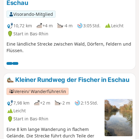
Eschau
Visorando-Mitglied
10,72 km
+4 m
-4 m
3:05 Std.
Leicht
Start in Bas-Rhin
Eine ländliche Strecke zwischen Wald, Dörfern, Feldern und
Flüssen.
Kleiner Rundweg der Fischer in Eschau
Verein/ Wanderführer/in
7,98 km
+2 m
-2 m
2:15 Std.
Leicht
Start in Bas-Rhin
Eine 8 km lange Wanderung in flachem
Gelände. Die Strecke führt durch Teile der