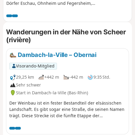
Dörfer Eschau, Ohnheim und Fegersheim,
folgt Wasserläufen durch Felder, durchquert
einen kleinen Wald und führt an einem
Teich entlang.
Wanderungen in der Nähe von Scheer
(rivière)
Dambach-la-Ville – Obernai
Visorando-Mitglied
29,25 km
+442 m
-442 m
9:35 Std.
Sehr schwer
Start in Dambach-la-Ville (Bas-Rhin)
Der Weinbau ist ein fester Bestandteil der elsässischen
Landschaft. Es gibt sogar eine Straße, die seinen Namen
trägt. Diese Strecke ist die fünfte Etappe der
Weinbergwanderung und verbindet Dambach-la-Ville
mit Obernai. Aussichtspunkte gibt es sehr viele,
außerhalb der Dörfer sind sie geradezu allgegenwärtig.