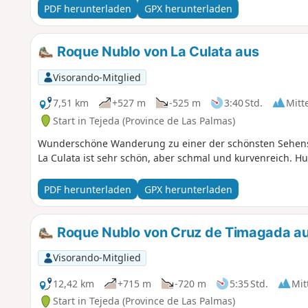
PDF herunterladen
GPX herunterladen
Roque Nublo von La Culata aus
Visorando-Mitglied
7,51 km
+527 m
-525 m
3:40 Std.
Mitt
Start in Tejeda (Province de Las Palmas)
Wunderschöne Wanderung zu einer der schönsten Sehensw
La Culata ist sehr schön, aber schmal und kurvenreich. H
PDF herunterladen
GPX herunterladen
Roque Nublo von Cruz de Timagada a
Visorando-Mitglied
12,42 km
+715 m
-720 m
5:35 Std.
Mit
Start in Tejeda (Province de Las Palmas)