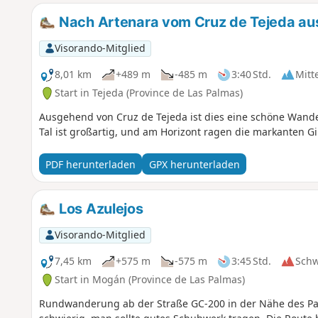
Nach Artenara vom Cruz de Tejeda au
Visorando-Mitglied
8,01 km
+489 m
-485 m
3:40 Std.
Mitt
Start in Tejeda (Province de Las Palmas)
Ausgehend von Cruz de Tejeda ist dies eine schöne Wander
Tal ist großartig, und am Horizont ragen die markanten 
PDF herunterladen
GPX herunterladen
Los Azulejos
Visorando-Mitglied
7,45 km
+575 m
-575 m
3:45 Std.
Sch
Start in Mogán (Province de Las Palmas)
Rundwanderung ab der Straße GC-200 in der Nähe des Park