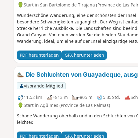
Start in San Bartolomé de Tirajana (Province de Las Pa
Wunderschöne Wanderung, eine der schönsten der Insel u
besondere Schwierigkeiten zugänglich. Der Weg ist einfa
Strecke herrliche Ausblicke. Die Landschaften sind beein
Grand Canyon. Von oben werden Sie die beiden Staudämme
Wanderung, ideal, um eine auf der Insel einzigartige Nat
PDF herunterladen
GPX herunterladen
Die Schluchten von Guayadeque, ausge
Visorando-Mitglied
11,52 km
+813 m
-805 m
5:35 Std.
Sc
Start in Agüimes (Province de Las Palmas)
Schöne Wanderung oberhalb und in den Schluchten von 
leichter.
PDF herunterladen
GPX herunterladen