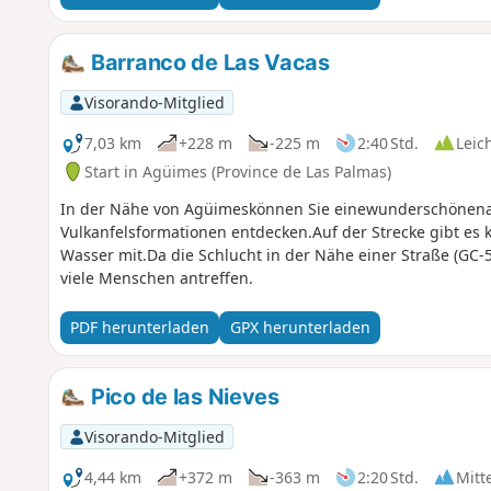
Barranco de Las Vacas
Visorando-Mitglied
7,03 km
+228 m
-225 m
2:40 Std.
Leic
Start in Agüimes (Province de Las Palmas)
In der Nähe von Agüimeskönnen Sie einewunderschönenat
Vulkanfelsformationen entdecken.Auf der Strecke gibt es
Wasser mit.Da die Schlucht in der Nähe einer Straße (GC-5
viele Menschen antreffen.
PDF herunterladen
GPX herunterladen
Pico de las Nieves
Visorando-Mitglied
4,44 km
+372 m
-363 m
2:20 Std.
Mitt