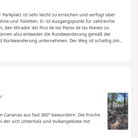
Parkplatz ist sehr leicht zu erreichen und verfügt über
hähne und Toiletten. Er ist Ausgangspunkt für zahlreiche
den Mirador del Pico de los Pozos de las Nieves zu
 können also entweder die Rundwanderung gemäß der
d Rückwanderung unternehmen. Der Weg ist schattig (im
pektakulären Mirador. Tragen Sie gutes Schuhwerk, da das
deln) und an einigen Stellen rutschig ist, insbesondere beim
el
n Canarias aus fast 360° bewundern. Die frische
i der sich Unterholz und Vulkangebiete mit