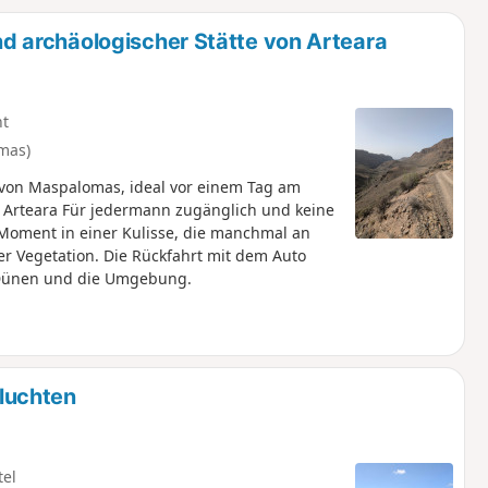
u
n
 archäologischer Stätte von Arteara
m
ht
lmas)
von Maspalomas, ideal vor einem Tag am
 Arteara Für jedermann zugänglich und keine
Moment in einer Kulisse, die manchmal an
er Vegetation. Die Rückfahrt mit dem Auto
e Dünen und die Umgebung.
luchten
tel