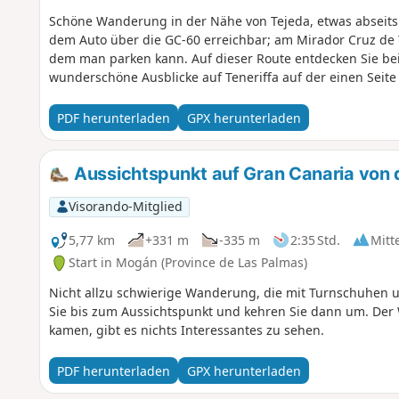
Schöne Wanderung in der Nähe von Tejeda, etwas abseits 
dem Auto über die GC-60 erreichbar; am Mirador Cruz de T
dem man parken kann. Auf dieser Route entdecken Sie b
wunderschöne Ausblicke auf Teneriffa auf der einen Seite
PDF herunterladen
GPX herunterladen
Aussichtspunkt auf Gran Canaria von 
Visorando-Mitglied
5,77 km
+331 m
-335 m
2:35 Std.
Mitt
Start in Mogán (Province de Las Palmas)
Nicht allzu schwierige Wanderung, die mit Turnschuhen 
Sie bis zum Aussichtspunkt und kehren Sie dann um. Der W
kamen, gibt es nichts Interessantes zu sehen.
PDF herunterladen
GPX herunterladen