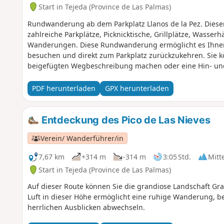
Start in Tejeda (Province de Las Palmas)
Rundwanderung ab dem Parkplatz Llanos de la Pez. Dieser 
zahlreiche Parkplätze, Picknicktische, Grillplätze, Wasser
Wanderungen. Diese Rundwanderung ermöglicht es Ihnen, 
besuchen und direkt zum Parkplatz zurückzukehren. Sie
beigefügten Wegbeschreibung machen oder eine Hin- un
Kiefernwald) und bietet einige Aussichtspunkte vor dem s
Gelände nicht einfach ist (feiner Boden, Felsen, Kiefernna
PDF herunterladen
GPX herunterladen
Abstieg.
Entdeckung des Pico de Las Nieves
Verein/ Wanderführer/in
7,67 km
+314 m
-314 m
3:05 Std.
Mitt
Start in Tejeda (Province de Las Palmas)
Auf dieser Route können Sie die grandiose Landschaft Gra
Luft in dieser Höhe ermöglicht eine ruhige Wanderung, be
herrlichen Ausblicken abwechseln.