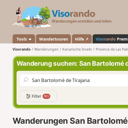
V
i
s
o
r
a
Tools
Wandertouren
Hilfe ↗
Viso
rando
Prem
n
Visorando
Wanderungen
Kanarische Inseln
Province de Las Pa
d
o
Wanderung suchen: San Bartolomé d
Filter
NEU
Wanderungen San Bartolomé 