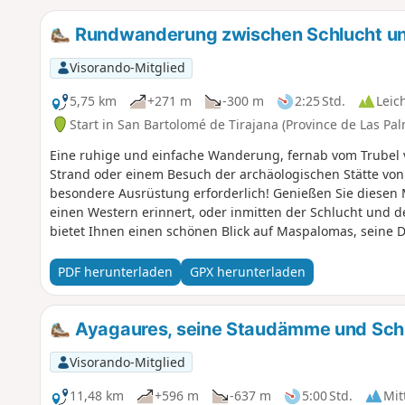
Rundwanderung zwischen Schlucht und
Visorando-Mitglied
5,75 km
+271 m
-300 m
2:25 Std.
Leic
Start in San Bartolomé de Tirajana (Province de Las Pa
Eine ruhige und einfache Wanderung, fernab vom Trubel 
Strand oder einem Besuch der archäologischen Stätte von
besondere Ausrüstung erforderlich! Genießen Sie diesen 
einen Western erinnert, oder inmitten der Schlucht und d
bietet Ihnen einen schönen Blick auf Maspalomas, sein
PDF herunterladen
GPX herunterladen
Ayagaures, seine Staudämme und Sch
Visorando-Mitglied
11,48 km
+596 m
-637 m
5:00 Std.
Mit