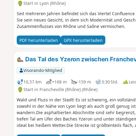
Start in Lyon (Rhône)
Seit mehreren Jahren befindet sich das Viertel Conflue
Sie sein neues Gesicht, in dem sich Modernität und Gesch
Zusammenflusses von Rhône und Saône vermischen.
PDF herunterladen
GPX herunterladen
Das Tal des Yzeron zwischen Franchev
Visorando-Mitglied
10,57 km
+168 m
-159 m
3:30 Std.
Lei
Start in Francheville (Rhône) (Rhône)
Wald und Fluss in der Stadt! Es ist schwierig, ein vollstän
sowohl in der Nähe von Lyon liegt als auch groß genug i
wandern.Die asphaltierten Abschnitte sind sehr begrenzt
tiefen Tal am Ufer des Baches Yzeron und unter ständig
ideal bei heißem Wetter.Die Strecke ist größtenteils flach
Hügel Findez.Für diejenigen, die Asphalt nicht mögen und 