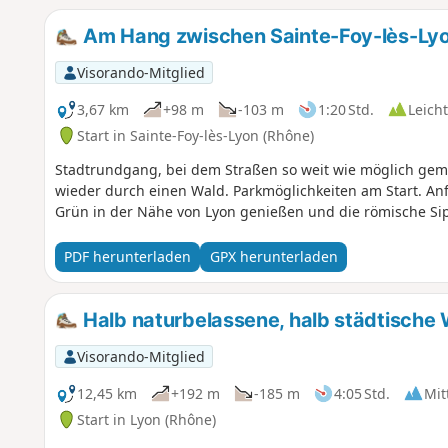
Am Hang zwischen Sainte-Foy-lès-Lyo
Visorando-Mitglied
3,67 km
+98 m
-103 m
1:20 Std.
Leicht
Start in Sainte-Foy-lès-Lyon (Rhône)
Stadtrundgang, bei dem Straßen so weit wie möglich gem
wieder durch einen Wald. Parkmöglichkeiten am Start. Anf
Grün in der Nähe von Lyon genießen und die römische Si
PDF herunterladen
GPX herunterladen
Halb naturbelassene, halb städtische W
Visorando-Mitglied
12,45 km
+192 m
-185 m
4:05 Std.
Mit
Start in Lyon (Rhône)