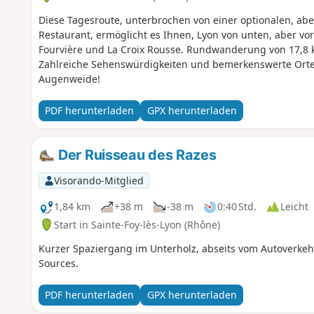
Diese Tagesroute, unterbrochen von einer optionalen, abe
Restaurant, ermöglicht es Ihnen, Lyon von unten, aber vo
Fourvière und La Croix Rousse. Rundwanderung von 17,8 k
Zahlreiche Sehenswürdigkeiten und bemerkenswerte Orte
Augenweide!
PDF herunterladen
GPX herunterladen
Der Ruisseau des Razes
Visorando-Mitglied
1,84 km
+38 m
-38 m
0:40 Std.
Leicht
Start in Sainte-Foy-lès-Lyon (Rhône)
Kurzer Spaziergang im Unterholz, abseits vom Autoverkeh
Sources.
PDF herunterladen
GPX herunterladen