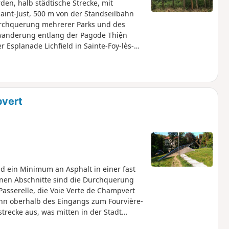
en, halb städtische Strecke, mit
aint-Just, 500 m von der Standseilbahn
Durchquerung mehrerer Parks und des
rwanderung entlang der Pagode Thiện
 Esplanade Lichfield in Sainte-Foy-lès-
pvert
 ein Minimum an Asphalt in einer fast
ünen Abschnitte sind die Durchquerung
asserelle, die Voie Verte de Champvert
ahn oberhalb des Eingangs zum Fourvière-
trecke aus, was mitten in der Stadt