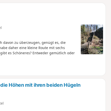
u
n
m
el
ch davon zu überzeugen, genügt es, die
habe daher eine kleine Route mit sechs
 gibt es Schöneres? Entweder gemütlich oder
die Höhen mit ihren beiden Hügeln
tel