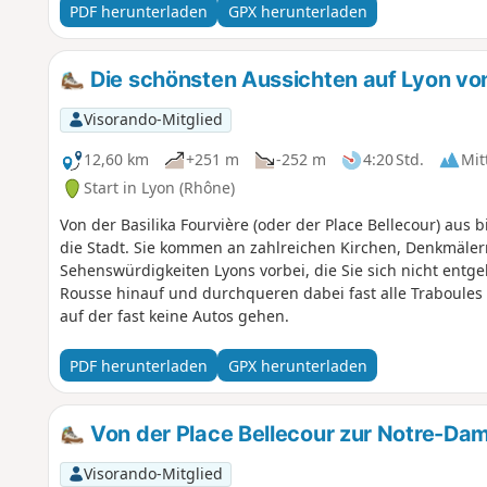
zwischen Craponne und Francheville gelegene Tal eine gu
PDF herunterladen
GPX herunterladen
Die schönsten Aussichten auf Lyon vo
Visorando-Mitglied
12,60 km
+251 m
-252 m
4:20 Std.
Mit
Start in Lyon (Rhône)
Von der Basilika Fourvière (oder der Place Bellecour) aus b
die Stadt. Sie kommen an zahlreichen Kirchen, Denkmäle
Sehenswürdigkeiten Lyons vorbei, die Sie sich nicht entgeh
Rousse hinauf und durchqueren dabei fast alle Traboules d
auf der fast keine Autos gehen.
PDF herunterladen
GPX herunterladen
Von der Place Bellecour zur Notre-Dam
Visorando-Mitglied