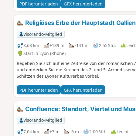
PDF herunterladen
GPX herunterladen
Religiöses Erbe der Hauptstadt Gallien
Visorando-Mitglied
8,68 km
+139 m
-141 m
2:55 Std.
Leic
Start in Lyon (Rhône)
Begeben Sie sich auf eine Zeitreise von der romanischen A
und entdecken Sie die Kirchen des 2. und 5. Arrondisseme
Schätzen des Lyoner Kulturerbes vorbei.
PDF herunterladen
GPX herunterladen
Confluence: Standort, Viertel und Mu
Visorando-Mitglied
7,04 km
+7 m
-6 m
2:00 Std.
Leicht