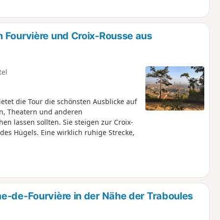
te Wahl.
n Fourvière und Croix-Rousse aus
tel
ietet die Tour die schönsten Ausblicke auf
rn, Theatern und anderen
en lassen sollten. Sie steigen zur Croix-
es Hügels. Eine wirklich ruhige Strecke,
e-de-Fourvière in der Nähe der Traboules