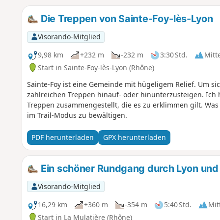
Die Treppen von Sainte-Foy-lès-Lyon
Visorando-Mitglied
9,98 km
+232 m
-232 m
3:30 Std.
Mitt
Start in Sainte-Foy-lès-Lyon (Rhône)
Sainte-Foy ist eine Gemeinde mit hügeligem Relief. Um si
zahlreichen Treppen hinauf- oder hinunterzusteigen. Ich 
Treppen zusammengestellt, die es zu erklimmen gilt. Was
im Trail-Modus zu bewältigen.
PDF herunterladen
GPX herunterladen
Ein schöner Rundgang durch Lyon und 
Visorando-Mitglied
16,29 km
+360 m
-354 m
5:40 Std.
Mit
Start in La Mulatière (Rhône)