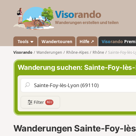
V
i
s
o
r
a
Tools
Wandertouren
Hilfe ↗
Viso
rando
Prem
n
Visorando
Wanderungen
Rhône-Alpes
Rhône
Sainte-Foy-lès-
d
o
Wanderung suchen: Sainte-Foy-lès
Filter
NEU
Wanderungen Sainte-Foy-lès