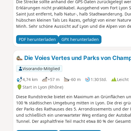
Die Strecke sollte anhand der GPS-Daten zurückgelegt werd
Erklärungen nicht praktikabel. Ausgehend vom Fort Lyon S
Saint Just entfernt, halb Natur-, halb Stadtwanderung. 
hübschen kleinen Tals Les Razes, gefolgt von einer Natu
Minh. Sehr schöne Aussicht auf Lyon und die Alpen von der
Lyon.
PDF herunterladen
GPX herunterladen
Die Voies Vertes und Parks von Cham
Visorando-Mitglied
4,74 km
+57 m
-60 m
1:30 Std.
Leicht
Start in Lyon (Rhône)
Diese Rundstrecke bietet ein Maximum an Grünflächen und
100 % städtischen Umgebung mitten in Lyon. Die drei gr
der Parks des Rathauses des 5. Arrondissements und der P
und schließlich ein unerwarteter Weg entlang der Autob
Tunnel. Der asphaltfreie Teil macht etwa 80 % der Gesamts
ziemlich angenehm ist!