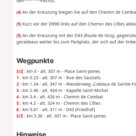
den
rechts.
(
4
) An der Kreuzung biegen Sie auf den Chemin de Combat 
(
5
) Kurz vor der D998 links auf den Chemin des Côtes abbi
(
5
) An der Kreuzung mit der D43 (Route de Vicq), gegenüb
geradeaus weiter bis zum Parkplatz, der sich auf der linken
Wegpunkte
S/Z
: km 0 - alt. 307 m - Place Saint-James
1
: km 0.23 - alt. 307 m - Rue des Saulzets
2
: km 1.34 - alt. 347 m - Wanderweg „Coteaux de Sainte-Fo
3
: km 2.46 - alt. 434 m - Kapelle Saint-Michel
4
: km 3.4 - alt. 426 m - Chemin de Combat
5
: km 4.3 - alt. 324 m - Chemin des Côtes
6
: km 5.01 - alt. 311 m - D43 (Friedhof)
S/Z
: km 5.36 - alt. 307 m - Place Saint-James
Hinweise