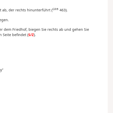
GR®
ab, der rechts hinunterführt (
463).
egen.
er dem Friedhof, biegen Sie rechts ab und gehen Sie
 Seite befindet (
S/Z
).
y“