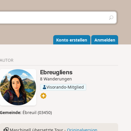
S
u
c
h
e
Konto erstellen
Anmelden
n
AUTOR
Ebreugliens
8 Wanderungen
Visorando-Mitglied
Gemeinde:
Ébreuil (03450)
Maschinell übersetzte Tour -
Originalversion