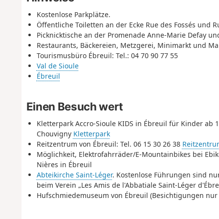
Kostenlose Parkplätze.
Öffentliche Toiletten an der Ecke Rue des Fossés und Ru
Picknicktische an der Promenade Anne-Marie Defay und
Restaurants, Bäckereien, Metzgerei, Minimarkt und Ma
Tourismusbüro Ébreuil: Tel.: 04 70 90 77 55
Val de Sioule
Ébreuil
Einen Besuch wert
Kletterpark Accro-Sioule KIDS in Ébreuil für Kinder ab 1
Chouvigny
Kletterpark
Reitzentrum von Ébreuil: Tel. 06 15 30 26 38
Reitzentr
Möglichkeit, Elektrofahrräder/E-Mountainbikes bei Ebike
Nières in Ébreuil
Abteikirche Saint-Léger
. Kostenlose Führungen sind n
beim Verein „Les Amis de l'Abbatiale Saint-Léger d'Ébreu
Hufschmiedemuseum von Ébreuil (Besichtigungen nur na