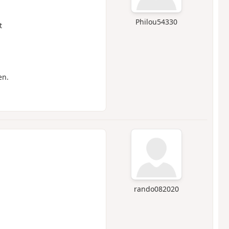
Philou54330
t
en.
rando082020