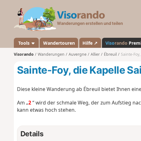
V
i
s
o
r
a
Tools
Wandertouren
Hilfe ↗
Viso
rando
Prem
n
Visorando
Wanderungen
Auvergne
Allier
Ébreuil
Sainte-Foy,
d
o
Sainte-Foy, die Kapelle Sa
Diese kleine Wanderung ab Ébreuil bietet Ihnen eine
Am „
2
“ wird der schmale Weg, der zum Aufstieg nach
kann etwas hoch stehen.
Details