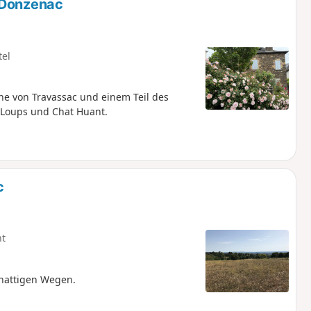
 Donzenac
tel
he von Travassac und einem Teil des
 Loups und Chat Huant.
c
ht
chattigen Wegen.