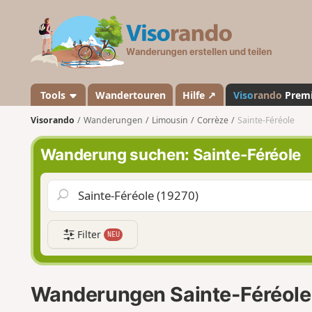
V
i
s
o
r
a
Tools
Wandertouren
Hilfe ↗
Viso
rando
Prem
n
Visorando
Wanderungen
Limousin
Corrèze
Sainte-Féréole
d
o
Wanderung suchen: Sainte-Féréole
Filter
NEU
Wanderungen Sainte-Féréole