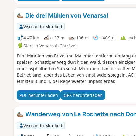
Die drei Mühlen von Venarsal
Visorando-Mitglied
4,47 km
+137 m
-136 m
1:40 Std.
Leic
Start in Venarsal (Corrèze)
Fünf Minuten von Brive und Malemort entfernt, entlang 
speisen. Schattiger Weg durch den Wald, dessen einziger 
einer asphaltierten Straße ist. Man kommt an drei alten M
Betrieb sind, aber das Leben von einst widerspiegeln. A
Punkten 3 und 4, bei Regenwetter unpassierbar.
PDF herunterladen
GPX herunterladen
Wanderweg von La Rochette nach Do
Visorando-Mitglied