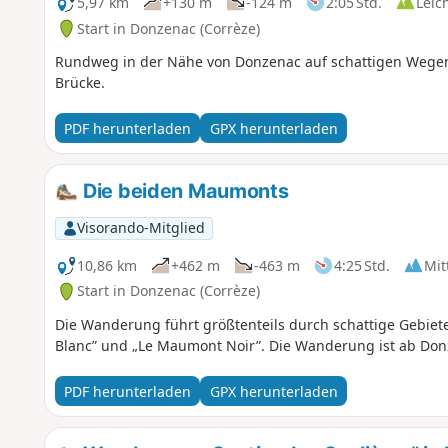
5,97 km
+130 m
-124 m
2:05 Std.
Leic
Start in Donzenac (Corrèze)
Rundweg in der Nähe von Donzenac auf schattigen Wege
Brücke.
PDF herunterladen
GPX herunterladen
Die beiden Maumonts
Visorando-Mitglied
10,86 km
+462 m
-463 m
4:25 Std.
Mit
Start in Donzenac (Corrèze)
Die Wanderung führt größtenteils durch schattige Gebie
Blanc” und „Le Maumont Noir”. Die Wanderung ist ab Don
PDF herunterladen
GPX herunterladen