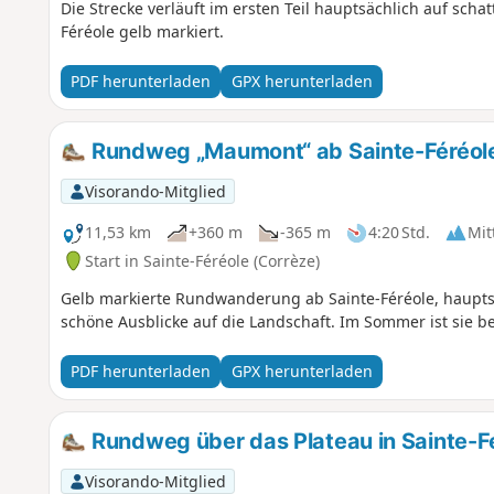
Die Strecke verläuft im ersten Teil hauptsächlich auf schat
Féréole gelb markiert.
PDF herunterladen
GPX herunterladen
Rundweg „Maumont“ ab Sainte-Féréol
Visorando-Mitglied
11,53 km
+360 m
-365 m
4:20 Std.
Mit
Start in Sainte-Féréole (Corrèze)
Gelb markierte Rundwanderung ab Sainte-Féréole, hauptsä
schöne Ausblicke auf die Landschaft. Im Sommer ist sie
PDF herunterladen
GPX herunterladen
Rundweg über das Plateau in Sainte-F
Visorando-Mitglied