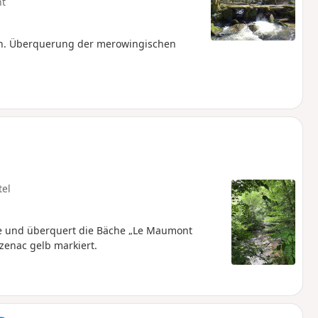
ht
n. Überquerung der merowingischen
tel
te und überquert die Bäche „Le Maumont
zenac gelb markiert.