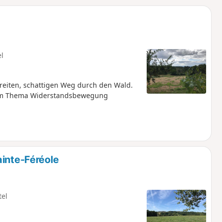
u
n
m
el
eiten, schattigen Weg durch den Wald.
 zum Thema Widerstandsbewegung
ainte-Féréole
tel