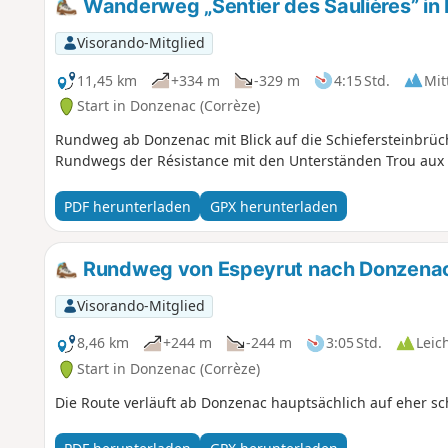
Wanderweg „Sentier des Saulières” in
Visorando-Mitglied
11,45 km
+334 m
-329 m
4:15 Std.
Mit
Start in Donzenac (Corrèze)
Rundweg ab Donzenac mit Blick auf die Schiefersteinbrüc
Rundwegs der Résistance mit den Unterständen Trou aux
PDF herunterladen
GPX herunterladen
Rundweg von Espeyrut nach Donzena
Visorando-Mitglied
8,46 km
+244 m
-244 m
3:05 Std.
Leic
Start in Donzenac (Corrèze)
Die Route verläuft ab Donzenac hauptsächlich auf eher s