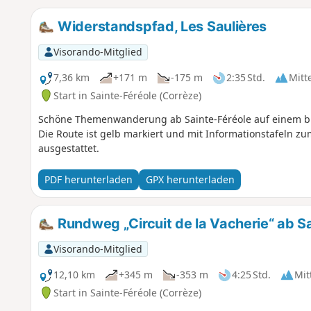
Widerstandspfad, Les Saulières
Visorando-Mitglied
7,36 km
+171 m
-175 m
2:35 Std.
Mitt
Start in Sainte-Féréole (Corrèze)
Schöne Themenwanderung ab Sainte-Féréole auf einem br
Die Route ist gelb markiert und mit Informationstafeln
ausgestattet.
PDF herunterladen
GPX herunterladen
Rundweg „Circuit de la Vacherie“ ab S
Visorando-Mitglied
12,10 km
+345 m
-353 m
4:25 Std.
Mit
Start in Sainte-Féréole (Corrèze)