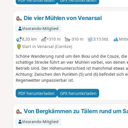
PDF herunterladen
GPX herunterladen
Die vier Mühlen von Venarsal
Visorando-Mitglied
8,33 km
+310 m
-310 m
3:15 Std.
Mitt
Start in Venarsal (Corrèze)
Schöne Wanderung rund um den Biou und die Couze, die i
schattige Strecke führt an vier Mühlen vorbei, von denen e
Betrieb sind. Der Höhenunterschied ist manchmal etwas an
Achtung: Zwischen den Punkten (5) und (6) befindet sich e
Regenwetter unpassierbar ist.
PDF herunterladen
GPX herunterladen
Von Bergkämmen zu Tälern rund um Sai
Visorando-Mitglied