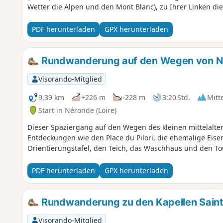
Wetter die Alpen und den Mont Blanc), zu Ihrer Linken di
PDF herunterladen
GPX herunterladen
Rundwanderung auf den Wegen von N
Visorando-Mitglied
9,39 km
+226 m
-228 m
3:20 Std.
Mitt
Start in Néronde (Loire)
Dieser Spaziergang auf den Wegen des kleinen mittelalte
Entdeckungen wie den Place du Pilori, die ehemalige Eise
Orientierungstafel, den Teich, das Waschhaus und den To
PDF herunterladen
GPX herunterladen
Rundwanderung zu den Kapellen Saint
Visorando-Mitglied