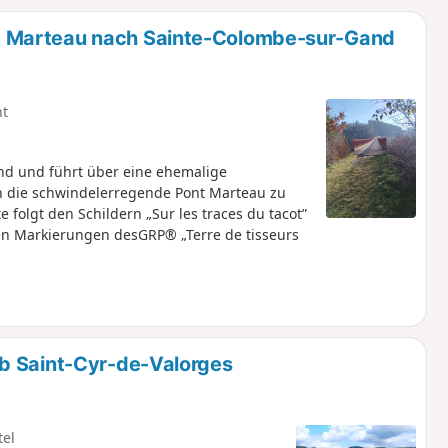
u
n
 Marteau nach Sainte-Colombe-sur-Gand
m
ht
d und führt über eine ehemalige
h die schwindelerregende Pont Marteau zu
 folgt den Schildern „Sur les traces du tacot”
en Markierungen desGRP® „Terre de tisseurs
b Saint-Cyr-de-Valorges
tel