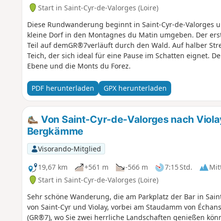
Start in Saint-Cyr-de-Valorges (Loire)
Diese Rundwanderung beginnt in Saint-Cyr-de-Valorges un
kleine Dorf in den Montagnes du Matin umgeben. Der erst
Teil auf demGR®7verläuft durch den Wald. Auf halber Strec
Teich, der sich ideal für eine Pause im Schatten eignet. D
Ebene und die Monts du Forez.
PDF herunterladen
GPX herunterladen
Von Saint-Cyr-de-Valorges nach Viola
Bergkämme
Visorando-Mitglied
19,67 km
+561 m
-566 m
7:15 Std.
Mit
Start in Saint-Cyr-de-Valorges (Loire)
Sehr schöne Wanderung, die am Parkplatz der Bar in Sain
von Saint-Cyr und Violay, vorbei am Staudamm von Échans
(GR®7), wo Sie zwei herrliche Landschaften genießen könn