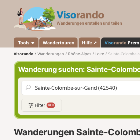
V
i
s
o
r
a
Tools
Wandertouren
Hilfe ↗
Viso
rando
Prem
n
Visorando
Wanderungen
Rhône-Alpes
Loire
Sainte-Colombe-
d
o
Wanderung suchen: Sainte-Colomb
Filter
NEU
Wanderungen Sainte-Colom