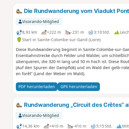
Die Rundwanderung vom Viadukt Pont
Visorando-Mitglied
8,93 km
+222 m
-231 m
3:10 Std.
Leic
Start in Sainte-Colombe-sur-Gand (Loire)
Diese Rundwanderung beginnt in Sainte-Colombe-sur-Gan
Eisenbahnstrecke durch Felder und Wälder, um schließlic
überqueren, die 320 m lang und 50 m hoch ist. Diese Route
(Auf den Spuren der Dampflok) und im Wald den gelb-rot
en forêt” (Land der Weber im Wald).
PDF herunterladen
GPX herunterladen
Rundwanderung „Circuit des Crêtes” a
Visorando-Mitglied
14,36 km
+410 m
-410 m
5:15 Std.
Mit