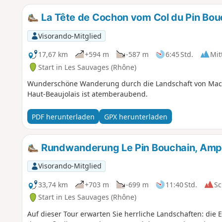
La Tête de Cochon vom Col du Pin Bou
Visorando-Mitglied
17,67 km
+594 m
-587 m
6:45 Std.
Mit
Start in Les Sauvages (Rhône)
Wunderschöne Wanderung durch die Landschaft von Maché
Haut-Beaujolais ist atemberaubend.
PDF herunterladen
GPX herunterladen
Rundwanderung Le Pin Bouchain, Amplep
Visorando-Mitglied
33,74 km
+703 m
-699 m
11:40 Std.
Sc
Start in Les Sauvages (Rhône)
Auf dieser Tour erwarten Sie herrliche Landschaften: die