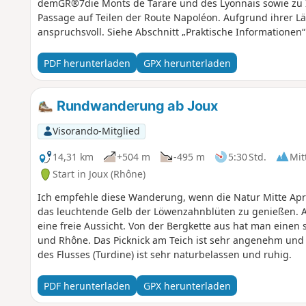
demGR®7die Monts de Tarare und des Lyonnais sowie zu Ih
Passage auf Teilen der Route Napoléon. Aufgrund ihrer L
anspruchsvoll. Siehe Abschnitt „Praktische Informationen“
PDF herunterladen
GPX herunterladen
Rundwanderung ab Joux
Visorando-Mitglied
14,31 km
+504 m
-495 m
5:30 Std.
Mit
Start in Joux (Rhône)
Ich empfehle diese Wanderung, wenn die Natur Mitte Apr
das leuchtende Gelb der Löwenzahnblüten zu genießen. A
eine freie Aussicht. Von der Bergkette aus hat man einen 
und Rhône. Das Picknick am Teich ist sehr angenehm und
des Flusses (Turdine) ist sehr naturbelassen und ruhig.
PDF herunterladen
GPX herunterladen