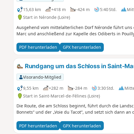
15,63 km
+418 m
-424 m
5:40 Std.
Mit
Start in Néronde (Loire)
Ausgehend vom mittelalterlichen Dorf Néronde führt uns 
Marc und anschließend zur Kapelle des Odiberts in Pouilly
PDF herunterladen
GPX herunterladen
Rundgang um das Schloss in Saint-Mar
Visorando-Mitglied
9,55 km
+282 m
-284 m
3:30 Std.
Mitt
Start in Saint-Marcel-de-Félines (Loire)
Die Route, die am Schloss beginnt, führt durch die Landsch
Bonnets“ und der „Voie du Tacot“, und setzt sich dann an 
PDF herunterladen
GPX herunterladen