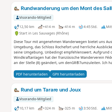
Rundwanderung um den Mont des Salle
Visorando-Mitglied
12,50 km
+414 m
-414 m
4:45 Std.
Mit
Start in Les Sauvages (Rhône)
Diese Tour mit angenehmen Wanderwegen bietet uns Ausb
Umgebung, das Schloss Rochefort und herrliche Ausblicke
seine Umgebung. Unbedingt empfehlenswert. Aufgrund der
Windkraftanlagen hat der französische Wanderverein Féd
an der Stelle (8) geändert, um denGR®7umzuleiten. Ich 
FFR neu angelegt und empfehle Ihnen, dieser Änderung z
PDF herunterladen
GPX herunterladen
Rund um Tarare und Joux
Visorando-Mitglied
10,17 km
+324 m
-325 m
3:50 Std.
Mit