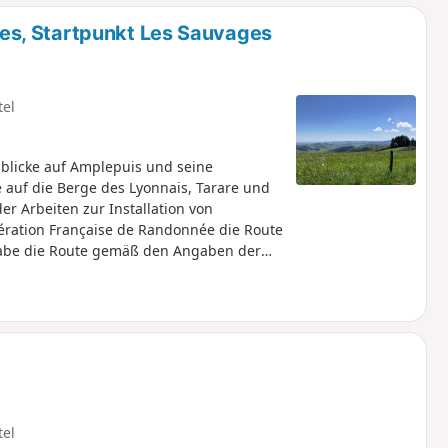
s, Startpunkt Les Sauvages
tel
licke auf Amplepuis und seine
 auf die Berge des Lyonnais, Tarare und
 Arbeiten zur Installation von
ération Française de Randonnée die Route
habe die Route gemäß den Angaben der
u folgen, um die Tour zu beenden.
tel