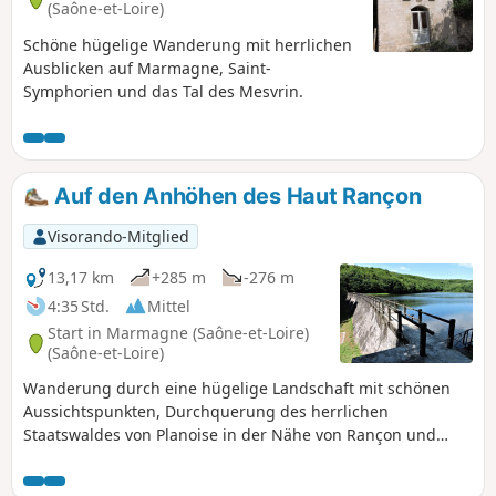
(Saône-et-Loire)
Schöne hügelige Wanderung mit herrlichen
Ausblicken auf Marmagne, Saint-
Symphorien und das Tal des Mesvrin.
Auf den Anhöhen des Haut Rançon
Visorando-Mitglied
13,17 km
+285 m
-276 m
4:35 Std.
Mittel
Start in Marmagne (Saône-et-Loire)
(Saône-et-Loire)
Wanderung durch eine hügelige Landschaft mit schönen
Aussichtspunkten, Durchquerung des herrlichen
Staatswaldes von Planoise in der Nähe von Rançon und
dessen Staudamm, der Le Creusot mit Wasser versorgt.