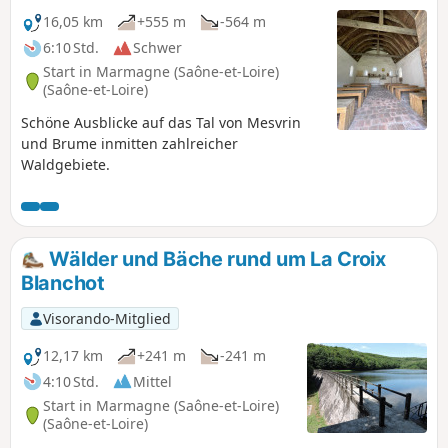
16,05 km
+555 m
-564 m
6:10 Std.
Schwer
Start in Marmagne (Saône-et-Loire)
(Saône-et-Loire)
Schöne Ausblicke auf das Tal von Mesvrin
und Brume inmitten zahlreicher
Waldgebiete.
Wälder und Bäche rund um La Croix
Blanchot
Visorando-Mitglied
12,17 km
+241 m
-241 m
4:10 Std.
Mittel
Start in Marmagne (Saône-et-Loire)
(Saône-et-Loire)