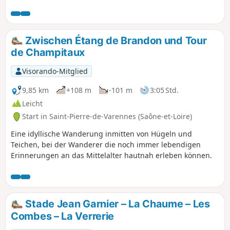
eine Stunde lang frische Luft schnappen oder picknicken
möchten. Außerhalb der schönen Jahreszeit ist hier wenig
bis gar kein Durchgangsverkehr.
Zwischen Étang de Brandon und Tour
de Champitaux
Visorando-Mitglied
9,85 km
+108 m
-101 m
3:05 Std.
Leicht
Start in Saint-Pierre-de-Varennes (Saône-et-Loire)
Eine idyllische Wanderung inmitten von Hügeln und
Teichen, bei der Wanderer die noch immer lebendigen
Erinnerungen an das Mittelalter hautnah erleben können.
Stade Jean Garnier – La Chaume – Les
Combes – La Verrerie