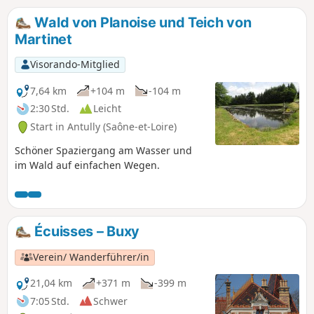
Wald von Planoise und Teich von
Martinet
Visorando-Mitglied
7,64 km
+104 m
-104 m
2:30 Std.
Leicht
Start in Antully (Saône-et-Loire)
Schöner Spaziergang am Wasser und
im Wald auf einfachen Wegen.
Écuisses – Buxy
Verein/ Wanderführer/in
21,04 km
+371 m
-399 m
7:05 Std.
Schwer