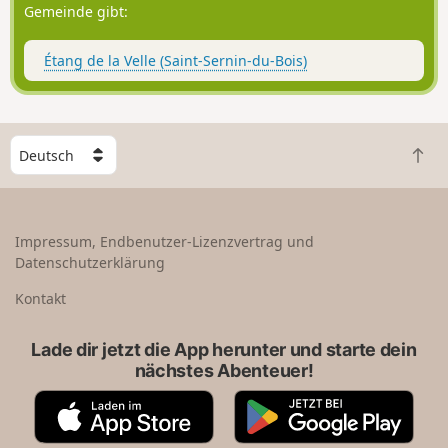
Gemeinde gibt:
Étang de la Velle (Saint-Sernin-du-Bois)
W
Z
ä
u
h
r
l
ü
e
Impressum, Endbenutzer-Lizenzvertrag und
c
e
Datenschutzerklärung
k
i
n
n
Kontakt
a
L
c
a
Lade dir jetzt die App herunter und starte dein
h
n
nächstes Abenteuer!
o
d
b
A
G
e
p
o
n
p
o