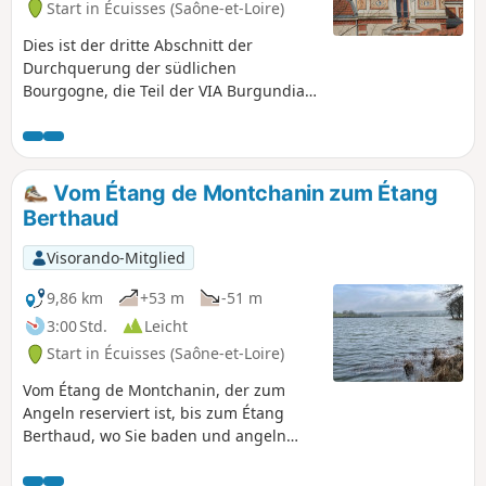
Start in Écuisses (Saône-et-Loire)
Dies ist der dritte Abschnitt der
Durchquerung der südlichen
Bourgogne, die Teil der VIA Burgundia
ist, die vom Zusammenfluss von Yonne
und Seine in Montereau-Fault-Yonne
durch die gesamte Bourgogne bis nach
Macon führt. Es ist auch der Weg der
Vom Étang de Montchanin zum Étang
„Ewigen Bourgogne“, wo Geschichte
Berthaud
und Kulturerbe sich vermischen und
uns die Schönheit der Natur
Visorando-Mitglied
offenbaren.
9,86 km
+53 m
-51 m
3:00 Std.
Leicht
Start in Écuisses (Saône-et-Loire)
Vom Étang de Montchanin, der zum
Angeln reserviert ist, bis zum Étang
Berthaud, wo Sie baden und angeln
können, wandern Sie entlang des Canal
du Centre (dieser Kanal verbindet die