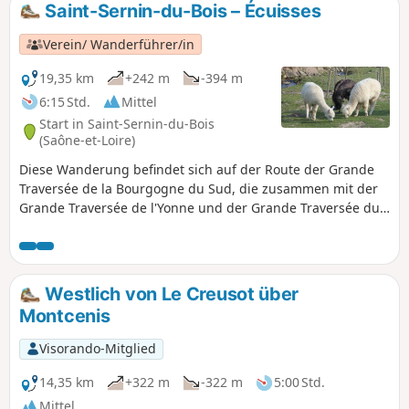
Saint-Sernin-du-Bois – Écuisses
Verein/ Wanderführer/in
19,35 km
+242 m
-394 m
6:15 Std.
Mittel
Start in Saint-Sernin-du-Bois
(Saône-et-Loire)
Diese Wanderung befindet sich auf der Route der Grande
Traversée de la Bourgogne du Sud, die zusammen mit der
Grande Traversée de l'Yonne und der Grande Traversée du
Morvan die Via Burgundia bildet. Diese große Route, die
von Montereau-Fault-Yonne nach Macon führt, ermöglicht
es Ihnen, das ewige Burgund auf fast 500 km zu entdecken.
Sie können sie auf der Website entdecken.
Westlich von Le Creusot über
Montcenis
Visorando-Mitglied
14,35 km
+322 m
-322 m
5:00 Std.
Mittel