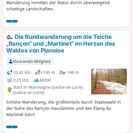
Wanderung inmitten der Natur durch überwiegend
schattige Landschaften.
Die Rundwanderung um die Teiche
„Rançon“ und „Martinet“ im Herzen des
Waldes von Planoise
Visorando-Mitglied
10,42 km
+149 m
-146 m
3:25 Std.
Mittel
Start in Marmagne (Saône-et-Loire)
(Saône-et-Loire)
Schöne Wanderung, die größtenteils durch Staatswald in
der Nähe des Rançon-Staudamms und des Étang du
Martinet führt