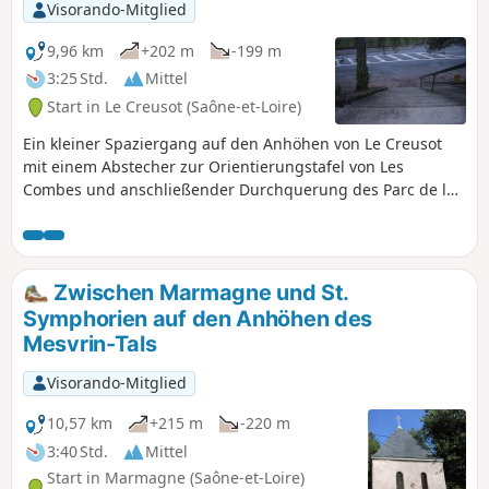
Visorando-Mitglied
9,96 km
+202 m
-199 m
3:25 Std.
Mittel
Start in Le Creusot (Saône-et-Loire)
Ein kleiner Spaziergang auf den Anhöhen von Le Creusot
mit einem Abstecher zur Orientierungstafel von Les
Combes und anschließender Durchquerung des Parc de la
Verrerie und seines Schlosses. Rundweg mit großem
Parkplatz am Start, mit dem Bus erreichbar.
Zwischen Marmagne und St.
Symphorien auf den Anhöhen des
Mesvrin-Tals
Visorando-Mitglied
10,57 km
+215 m
-220 m
3:40 Std.
Mittel
Start in Marmagne (Saône-et-Loire)