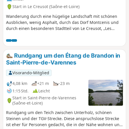
Start in Le Creusot (Saône-et-Loire)
Wanderung durch eine hügelige Landschaft mit schönen
Ausblicken, wenig Asphalt, durch das Dorf Montcenis und
durch einen besonderen Stadtteil von Le Creusot, „Les
Combes“.
Rundgang um den Étang de Brandon in
Saint-Pierre-de-Varennes
Visorando-Mitglied
4,08 km
+21 m
-23 m
1:15 Std.
Leicht
Start in Saint-Pierre-de-Varennes
(Saône-et-Loire)
Rundgang um den Teich zwischen Unterholz, schönen
Steinen und der TGV-Strecke. Diese anspruchslose Strecke
ist eher für Personen gedacht, die in der Nähe wohnen und