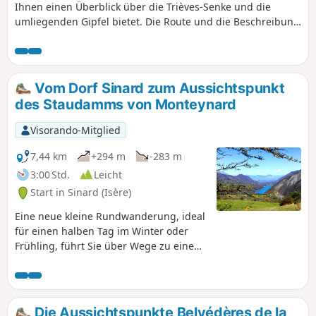
Ihnen einen Überblick über die Trièves-Senke und die
umliegenden Gipfel bietet. Die Route und die Beschreibung
wurden am 21. April 2022 geändert.
Vom Dorf Sinard zum Aussichtspunkt
des Staudamms von Monteynard
Visorando-Mitglied
7,44 km
+294 m
-283 m
3:00 Std.
Leicht
Start in Sinard (Isère)
Eine neue kleine Rundwanderung, ideal
für einen halben Tag im Winter oder
Frühling, führt Sie über Wege zu einem
herrlichen Aussichtspunkt auf den
Staudamm von Monteynard. Entlang
der gesamten Strecke genießen Sie
außerdem herrliche Ausblicke auf die
Die Aussichtspunkte Belvédères de la