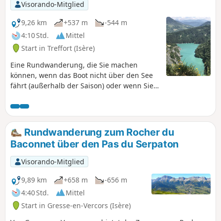
Visorando-Mitglied
9,26 km
+537 m
-544 m
4:10 Std.
Mittel
Start in Treffort (Isère)
Eine Rundwanderung, die Sie machen
können, wenn das Boot nicht über den See
fährt (außerhalb der Saison) oder wenn Sie
sich Zeit lassen und die Stege an zwei Tagen
erkunden möchten. Siehe meine andere
Wanderung: Wanderung über die Stege des
Drac. Ich rate Personen mit Höhenangst
Rundwanderung zum Rocher du
oder Höhenphobie von dieser Wanderung
Baconnet über den Pas du Serpaton
ab!
Visorando-Mitglied
9,89 km
+658 m
-656 m
4:40 Std.
Mittel
Start in Gresse-en-Vercors (Isère)