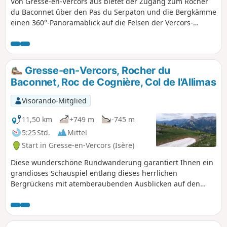
Von Gresse-en-Vercors aus bietet der Zugang zum Rocher
du Baconnet über den Pas du Serpaton und die Bergkämme
einen 360°-Panoramablick auf die Felsen der Vercors-
Barriere im Westen, den Mont Aiguille im Süden, die
Massive von Dévoluy und Écrins im Osten und die Massive
von Chartreuse und Belledonne im Norden.
Gresse-en-Vercors, Rocher du
Baconnet, Roc de Cognière, Col de l'Allimas
Visorando-Mitglied
11,50 km
+749 m
-745 m
5:25 Std.
Mittel
Start in Gresse-en-Vercors (Isère)
Diese wunderschöne Rundwanderung garantiert Ihnen ein
grandioses Schauspiel entlang dieses herrlichen
Bergrückens mit atemberaubenden Ausblicken auf den
Osthang des Vercors, den Grand Veymont, den Mont
Aiguille sowie das Trièves mit dem Obiou und dem Grand
Ferrand bis hin zu den Gebirgsmassiven des Oisans,
Taillefer und sogar Belledonne.