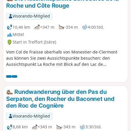
umliegenden Bergmassive.
Roche und Côte Rouge
Visorando-Mitglied
10,46 km
+347 m
-354 m
4:00 Std.
Mittel
Start in Treffort (Isère)
Vom Col de Fraisse oberhalb von Monestier-de-Clermont
aus können Sie zwei Aussichtspunkte besuchen: den
Aussichtspunkt La Roche mit Blick auf den Lac de
Monteynard und den Aussichtspunkt Côte Rouge mit Blick
auf den berühmten Mont Aiguille. Unterwegs kommen Sie
an der schönen Buche namens Arbre à Mimi vorbei.
Rundwanderung über den Pas du
Serpaton, den Rocher du Baconnet und
den Roc de Cognière
Visorando-Mitglied
8,68 km
+343 m
-343 m
3:30 Std.