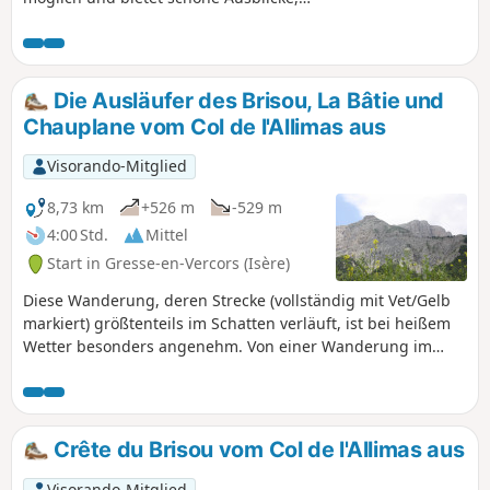
erfordert jedoch gute
Orientierungskenntnisse. Kann auch
mit Schneeschuhen unternommen
werden. Zwischen dem Pas du Serpaton
Die Ausläufer des Brisou, La Bâtie und
und Chaumeil gibt es keine Wegweiser.
Chauplane vom Col de l'Allimas aus
Visorando-Mitglied
8,73 km
+526 m
-529 m
4:00 Std.
Mittel
Start in Gresse-en-Vercors (Isère)
Diese Wanderung, deren Strecke (vollständig mit Vet/Gelb
markiert) größtenteils im Schatten verläuft, ist bei heißem
Wetter besonders angenehm. Von einer Wanderung im
Winter wird dringend abgeraten, da sie im ersten Abschnitt
am Brisou entlangführt, dessen Hänge sich stellenweise als
sehr steil erweisen. Außerdem kann es vorkommen, dass
bestimmte Bäche, die im Sommer ausgetrocknet sind, im
Crête du Brisou vom Col de l'Allimas aus
Winter nicht überquert werden können. Dies ist keine
Familienwanderung mit kleinen Kindern!
Visorando-Mitglied