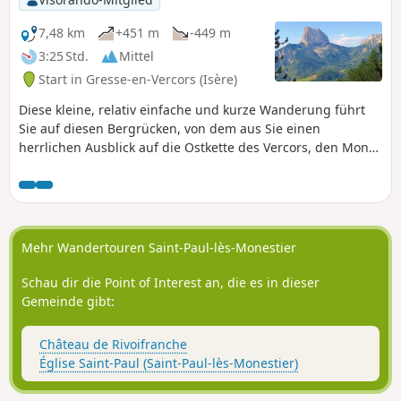
7,48 km
+451 m
-449 m
3:25 Std.
Mittel
Start in Gresse-en-Vercors (Isère)
Diese kleine, relativ einfache und kurze Wanderung führt
Sie auf diesen Bergrücken, von dem aus Sie einen
herrlichen Ausblick auf die Ostkette des Vercors, den Mont
Aiguille, das Trièves bis hin zum Oisans und das
Belledonne-Massiv genießen können.
Mehr Wandertouren Saint-Paul-lès-Monestier
Schau dir die Point of Interest an, die es in dieser
Gemeinde gibt:
Château de Rivoifranche
Église Saint-Paul (Saint-Paul-lès-Monestier)