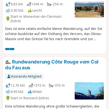
9,83 km
+249 m
-254 m
3:30 Std.
Leicht
Start in Monestier-de-Clermont
(Isère)
Dies ist eine relativ einfache kleine Wanderung, auf der Sie
schöne Ausblicke auf den Osthang des Vercors, das Obiou-
Massiv und das Gresse-Tal bis nach Grenoble und zur
Chartreuse genießen können. Außerdem entdecken Sie die
Bergwelt dieses Teils des Departements Isère, wenn Sie die
kleinen Weiler in Richtung Saint-Paul-lès-Monestier
durchqueren.
Rundwanderung Côte Rouge vom Col
du Fau aus
Visorando-Mitglied
12,76 km
+373 m
-375 m
4:45 Std.
Mittel
Start in Roissard (Isère)
Eine schöne Wanderung ohne große Schwierigkeiten, die