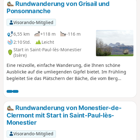
Rundwanderung von Grisail und
Ponsonnanche
Visorando-Mitglied
6,55 km
+118 m
-116 m
2:10 Std.
Leicht
Start in Saint-Paul-lès-Monestier
(Isère)
Eine reizvolle, einfache Wanderung, die Ihnen schöne
Ausblicke auf die umliegenden Gipfel bietet. Im Frühling
begleitet Sie das Plätschern der Bäche, die vom Berg
herabfließen.
Rundwanderung von Monestier-de-
Clermont mit Start in Saint-Paul-lès-
Monestier
Visorando-Mitglied