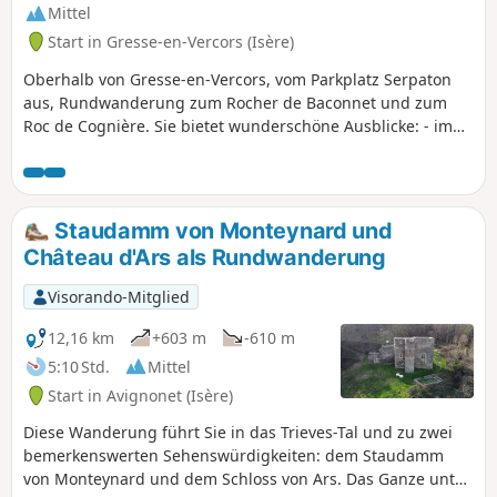
Mittel
Start in Gresse-en-Vercors (Isère)
Oberhalb von Gresse-en-Vercors, vom Parkplatz Serpaton
aus, Rundwanderung zum Rocher de Baconnet und zum
Roc de Cognière. Sie bietet wunderschöne Ausblicke: - im
Westen auf das Tal von Gresse und den Grand Veymont, -
im Süden auf den Mont Aiguille, - im Osten auf Monestier-
de-Clermont mit dem Tunnel und dem Viadukt der A51, den
Lac de Monteymard, die Corniche du Drac, die Écrins und
Staudamm von Monteynard und
das Dévoluy.
Château d'Ars als Rundwanderung
Visorando-Mitglied
12,16 km
+603 m
-610 m
5:10 Std.
Mittel
Start in Avignonet (Isère)
Diese Wanderung führt Sie in das Trieves-Tal und zu zwei
bemerkenswerten Sehenswürdigkeiten: dem Staudamm
von Monteynard und dem Schloss von Ars. Das Ganze unter