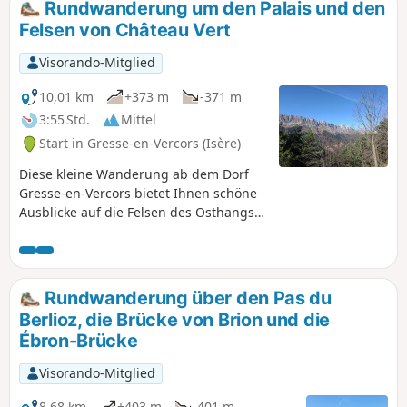
Rundwanderung um den Palais und den
Felsen von Château Vert
Visorando-Mitglied
10,01 km
+373 m
-371 m
3:55 Std.
Mittel
Start in Gresse-en-Vercors (Isère)
Diese kleine Wanderung ab dem Dorf
Gresse-en-Vercors bietet Ihnen schöne
Ausblicke auf die Felsen des Osthangs
des Vercors vom Grand Veymont bis zur
Moucherolle und weiter auf den
Serpaton und den Rocher du Baconnet.
Die Route, die oft durch den Wald führt,
Rundwanderung über den Pas du
ermöglicht es Ihnen zudem, zwei kleine,
Berlioz, die Brücke von Brion und die
recht kuriose Gipfel zu entdecken: Le
Ébron-Brücke
Palais und Château Vert, kleine Felsen,
die aus einem herrlichen Wald
Visorando-Mitglied
herausragen.
8,68 km
+403 m
-401 m