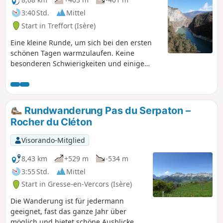
3:40 Std.
Mittel
Start in Treffort (Isère)
Eine kleine Runde, um sich bei den ersten
schönen Tagen warmzulaufen. Keine
besonderen Schwierigkeiten und einige
schöne Ausblicke auf die Berge rund um das
Trièves!
Rundwanderung Pas du Serpaton –
Rocher du Cléton
Visorando-Mitglied
8,43 km
+529 m
-534 m
3:55 Std.
Mittel
Start in Gresse-en-Vercors (Isère)
Die Wanderung ist für jedermann
geeignet, fast das ganze Jahr über
möglich und bietet schöne Ausblicke,