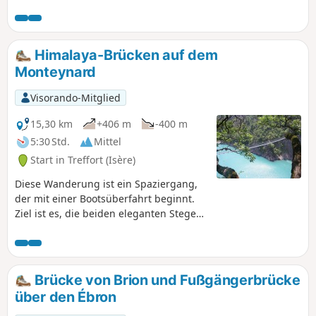
dem Blick von La Peyrouse und mit einem
atemberaubenden Blick auf den See von Notre-Dame de
Commiers.
Himalaya-Brücken auf dem
Monteynard
Visorando-Mitglied
15,30 km
+406 m
-400 m
5:30 Std.
Mittel
Start in Treffort (Isère)
Diese Wanderung ist ein Spaziergang,
der mit einer Bootsüberfahrt beginnt.
Ziel ist es, die beiden eleganten Stege
zu überqueren. Der erste Steg
überquert den Drac. Der zweite Steg
überquert den Ebron. Die Strecke ist
recht gut ausgeschildert.
Brücke von Brion und Fußgängerbrücke
über den Ébron