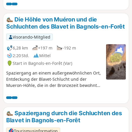
Die Höhle von Muéron und die
Schluchten des Blavet in Bagnols-en-Forêt
Visorando-Mitglied
6,28 km
+197 m
-192 m
2:20 Std.
Mittel
Start in Bagnols-en-Forêt (Var)
Spaziergang an einem außergewöhnlichen Ort,
Entdeckung der Blavet-Schlucht und der
Mueron-Höhle, die in der Bronzezeit bewohnt
war.Ideal im Sommer und in der
Zwischensaison, vermeiden Sie Zeiten mit
starkem Regen.
Spaziergang durch die Schluchten des
Blavet in Bagnols-en-Forêt
Tourismusinformation