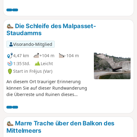
weiterführt. Achtung: Der Zugang zum Lac de l'Avelan ist
aus Sicherheitsgründen vollständig gesperrt (die Arbeiten
können noch längere Zeit dauern).
Die Schleife des Malpasset-
Staudamms
Visorando-Mitglied
4,47 km
+104 m
-104 m
1:35 Std.
Leicht
Start in Fréjus (Var)
An diesem Ort trauriger Erinnerung
können Sie auf dieser Rundwanderung
die Überreste und Ruinen dieses
Bauwerks sehen, das am 2. Dezember
1959 innerhalb weniger Minuten
zerstört wurde.
Marre Trache über den Balkon des
Mittelmeers