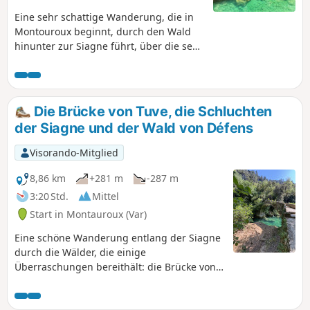
Eine sehr schattige Wanderung, die in
Montouroux beginnt, durch den Wald
hinunter zur Siagne führt, über die sehr
schöne Pont des Tuves und ihre
Badeplätze verläuft und durch einen
schönen Wald mit jahrhundertealten
Eichen zurückführt. ⚠️ 15.09.2025: Es ist
Die Brücke von Tuve, die Schluchten
offenbar nicht möglich, die Wanderung
der Siagne und der Wald von Défens
am Ausgangspunkt zu beginnen und
Punkt 2 zu erreichen: Privatweg mit
Visorando-Mitglied
Schildern und Zaun. Wanderung muss
noch überprüft werden.
8,86 km
+281 m
-287 m
3:20 Std.
Mittel
Start in Montauroux (Var)
Eine schöne Wanderung entlang der Siagne
durch die Wälder, die einige
Überraschungen bereithält: die Brücke von
Tuve und ihr Wasserfall, ein schöner kleiner
Strand, zahlreiche Ruinen, die von einer