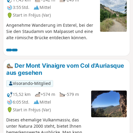
3:55 Std.
Mittel
Start in Fréjus (Var)
Angenehme Wanderung im Esterel, bei der
Sie den Staudamm von Malpasset und eine
alte römische Brücke entdecken können.
Der Mont Vinaigre vom Col d'Auriasque
aus gesehen
Visorando-Mitglied
15,52 km
+574 m
-579 m
6:05 Std.
Mittel
Start in Fréjus (Var)
Dieses ehemalige Vulkanmassiv, das
unter Natura 2000 steht, bietet Ihnen
bemerkenswerte Ausblicke. Man kann