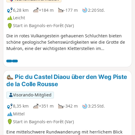
6,28 km
+184 m
-177 m
2:20 Std.
Leicht
Start in Bagnols-en-Forêt (Var)
Die in rotes Vulkangestein gehauenen Schluchten bieten
schöne geologische Sehenswürdigkeiten wie die Grotte de
Muéron, eine der wichtigsten Kletterstellen im
Departement Var, die sich im Herzen dieser Wanderung
befindet. Am Fuße einer dieser zahlreichen Klippen
befindet sich die prähistorische Höhle von Muéron, die
bereits 10.000 v. Chr. bewohnt war. Von ihrem sehr breiten
Pic du Castel Diaou über den Weg Piste
Eingang aus dringt sie tief in den Felsen hinein und bietet
de la Colle Rousse
auch heute noch Schutz vor Unwettern. Die Nähe zum Fluss
Blavet und zu den Wäldern (Brennstoffquelle), ihre Südlage
Visorando-Mitglied
sowie ihr herrlicher Blick über das Tal ermöglichten es, die
wilden Herden zu verfolgen, und machten sie in der
8,35 km
+351 m
-342 m
3:25 Std.
Bronzezeit zu einem besonders attraktiven Lagerplatz.
Mittel
Start in Bagnols-en-Forêt (Var)
Eine mittelschwere Rundwanderung mit herrlichem Blick