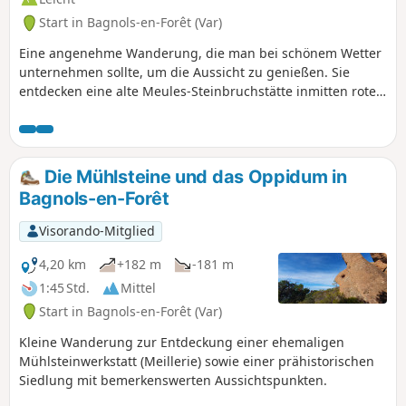
Start in Bagnols-en-Forêt (Var)
Eine angenehme Wanderung, die man bei schönem Wetter
unternehmen sollte, um die Aussicht zu genießen. Sie
entdecken eine alte Meules-Steinbruchstätte inmitten roter
Felsen mit herrlichen Aussichtspunkten! Genießen Sie den
Blick im Süden auf das Meer und die Ebene von Argens und
im Norden auf das Dorf und die Berge des Haut-Var.
Die Mühlsteine und das Oppidum in
Bagnols-en-Forêt
Visorando-Mitglied
4,20 km
+182 m
-181 m
1:45 Std.
Mittel
Start in Bagnols-en-Forêt (Var)
Kleine Wanderung zur Entdeckung einer ehemaligen
Mühlsteinwerkstatt (Meillerie) sowie einer prähistorischen
Siedlung mit bemerkenswerten Aussichtspunkten.