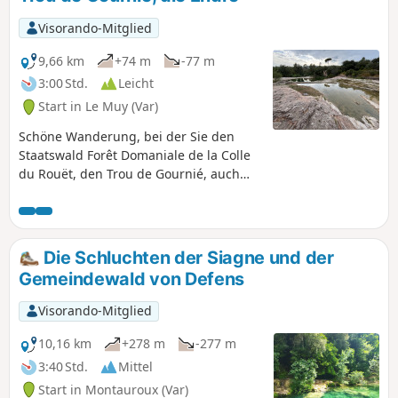
Visorando-Mitglied
9,66 km
+74 m
-77 m
3:00 Std.
Leicht
Start in Le Muy (Var)
Schöne Wanderung, bei der Sie den
Staatswald Forêt Domaniale de la Colle
du Rouët, den Trou de Gournié, auch
Cascade de l'Endre genannt, und den
Fluss Endre entdecken können.
Die Schluchten der Siagne und der
Gemeindewald von Defens
Visorando-Mitglied
10,16 km
+278 m
-277 m
3:40 Std.
Mittel
Start in Montauroux (Var)