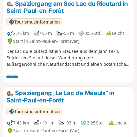
Spaziergang am See Lac du Rioutard in
Saint-Paul-en-Forêt
Tourismusinformation
2,76 km
+56 m
-55 m
0:55 Std.
Leicht
Start in Saint-Paul-en-Forêt (Var)
Der Lac du Rioutard ist ein Stausee aus dem Jahr 1974.
Entdecken Sie auf dieser Wanderung eine
außergewöhnliche Naturlandschaft und einen botanischen
Pfad, der 2007 vom Verein Respire angelegt wurde, um
mediterrane Pflanzenarten zu entdecken. Die Fläche des
Staudamms beträgt 5,8 ha und sein Fassungsvermögen
200.000 m³ Wasser. Die Höhe des Staudamms beträgt 14 m.
Spaziergang „Le Lac de Méaulx” in
Angelfreunde können hier Schleien, Karpfen oder Barsche
Saint-Paul-en-Forêt
fangen. Der botanische Lehrpfad ist mit etwa dreißig
botanischen Tafeln ausgestattet, die die mediterranen
Tourismusinformation
Pflanzenarten vorstellen: Pinie, Seekiefer, Korkeiche,
Steineiche, Zistrose, Erdbeerbaum, Wacholder, Baumheide,
7,43 km
+101 m
-93 m
2:25 Std.
Leicht
Cade, Mastixstrauch, Dorniger Ginster, Thymian usw.
Start in Saint-Paul-en-Forêt (Var)