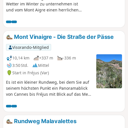
Wetter im Winter zu unternehmen ist
und vom Mont Aigre einen herrlichen
Panoramablick auf die Bucht von Fréjus,
das Estérel-Massiv, das Meer und den
schneebedeckten Mercantour bietet.
Mont Vinaigre - Die Straße der Pässe
Visorando-Mitglied
10,14 km
+337 m
-336 m
3:50 Std.
Mittel
Start in Fréjus (Var)
Es ist ein kleiner Rundweg, bei dem Sie auf
seinem höchsten Punkt ein Panoramablick
von Cannes bis Fréjus mit Blick auf das Meer
erwartet.
Rundweg Malavalettes