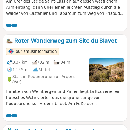
Am Ufer des Lac de Saint-Cassien auf dessen westlichem
Arm entlang, dann über einen leichten Aufstieg durch die
Wälder von Castanier und Tabaroun zum Weg von Friaoud
gelangen. Beenden Sie diese Rundwanderung am Zugang
zur Aussichtsplattform des Naturschutzgebiets Fondurane.
Roter Wanderweg zum Site du Blavet
Tourismusinformation
3,37 km
+92 m
-94 m
1:15 Std.
Mittel
Start in Roquebrune-sur-Argens
(Var)
Inmitten von Weinbergen und Pinien liegt La Bouverie, ein
hübsches Wohnviertel, das die grüne Lunge von
Roquebrune-sur-Argens bildet. Am Fuße der
majestätischen Gorges du Blavet, wo sich das rote Gestein
des Estérel zu steilen Klippen erhebt, führen Wanderwege
auf den Spuren des Homo Bouvérien. Archäologen haben
nämlich festgestellt, dass das Gebiet von Roquebrune-sur-