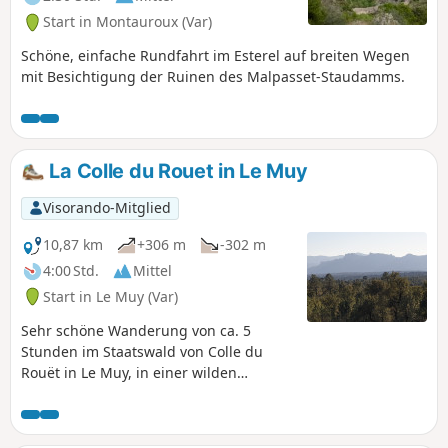
Start in Montauroux (Var)
Schöne, einfache Rundfahrt im Esterel auf breiten Wegen
mit Besichtigung der Ruinen des Malpasset-Staudamms.
La Colle du Rouet in Le Muy
Visorando-Mitglied
10,87 km
+306 m
-302 m
4:00 Std.
Mittel
Start in Le Muy (Var)
Sehr schöne Wanderung von ca. 5
Stunden im Staatswald von Colle du
Rouët in Le Muy, in einer wilden
Umgebung, mit einem 180°-Panorama
nach Süden und herrlichem Blick auf
Saint-Raphaël, Fréjus und das Meer im