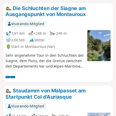
landwirtschaftlichen Aktivität in der
Vergangenheit zeugen und ein
Die Schluchten der Siagne am
mehrhundertjähriger Eichenwald, der den
Ausgangspunkt von Montauroux
Märchenwäldern in nichts nachsteht.
Kurzum, eine perfekte Runtour für
Visorando-Mitglied
Naturliebhaber, die auf der Suche nach
einer Erfrischung sind und ein belebendes
7,91 km
+248 m
-249 m
Bad nehmen möchten.
3:00 Std.
Mittel
Start in Montauroux (Var)
Sehr angenehme Tour in den Schluchten der
Siagne, dem Fluss, der die Grenze zwischen
den Departements Var und Alpes-Maritimes
bildet. Auf dem Rückweg rundet ein
Abstecher zum Heiligtum der
bemerkenswerten Eichen diese Tour
angenehm ab.
Staudamm von Malpasset am
Startpunkt Col d'Auriasque
Visorando-Mitglied
11,43 km
+242 m
-249 m