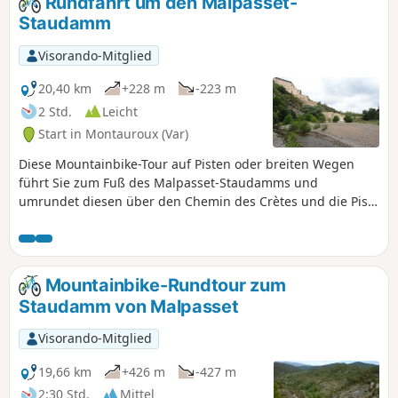
Rundfahrt um den Malpasset-
Argens in allen Epochen der Vorgeschichte kontinuierlich
Staudamm
bewohnt war. Die Höhlen von La Bouverie sind die ersten
Zeugnisse dafür.
Visorando-Mitglied
20,40 km
+228 m
-223 m
2 Std.
Leicht
Start in Montauroux (Var)
Diese Mountainbike-Tour auf Pisten oder breiten Wegen
führt Sie zum Fuß des Malpasset-Staudamms und
umrundet diesen über den Chemin des Crètes und die Piste
d’Ambon.
Mountainbike-Rundtour zum
Staudamm von Malpasset
Visorando-Mitglied
19,66 km
+426 m
-427 m
2:30 Std.
Mittel