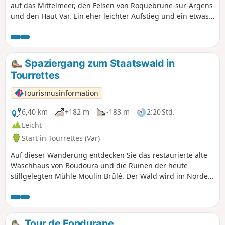
auf das Mittelmeer, den Felsen von Roquebrune-sur-Argens
und den Haut Var. Ein eher leichter Aufstieg und ein etwas
steiler Abstieg.
Spaziergang zum Staatswald in
Tourrettes
Tourismusinformation
6,40 km
+182 m
-183 m
2:20 Std.
Leicht
Start in Tourrettes (Var)
Auf dieser Wanderung entdecken Sie das restaurierte alte
Waschhaus von Boudoura und die Ruinen der heute
stillgelegten Mühle Moulin Brûlé. Der Wald wird im Norden
von der Siagnole, im Süden von der Camiole und im Westen
vom Chautard begrenzt: so viel Wasser! Nördlich des
Plateaus von La Tuilerie oder Tuilière und Lavagne erstreckt
sich der Staatswald von Tourrettes, durchzogen von
Tour de Fondurane