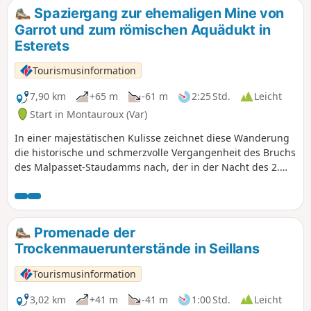
Osten und bis zur Sainte-Baume und
Spaziergang zur ehemaligen Mine von
der Montagne Sainte-Victoire im
Garrot und zum römischen Aquädukt in
Westen. Der zweite Teil der Wanderung
Esterets
beinhaltet eine schwierige Passage
abseits des Weges durch die
Tourismusinformation
Vegetation, von (5) bis (7). Beschreibung
der möglichen Variante im Abschnitt
7,90 km
+65 m
-61 m
2:25 Std.
Leicht
„Praktische Informationen”.
Start in Montauroux (Var)
In einer majestätischen Kulisse zeichnet diese Wanderung
die historische und schmerzvolle Vergangenheit des Bruchs
des Malpasset-Staudamms nach, der in der Nacht des 2.
Dezember 1959 eine tödliche Flutwelle über die Stadt Fréjus
hereinbrachte. Dieses Fluoritvorkommen wurde Mitte
des19. Jahrhunderts entdeckt. Zunächst wurde es
handwerklich für die Glasindustrie abgebaut, später dann
Promenade der
aktiv für die Stahl- und Aluminiumindustrie.
Trockenmauerunterstände in Seillans
Tourismusinformation
3,02 km
+41 m
-41 m
1:00 Std.
Leicht