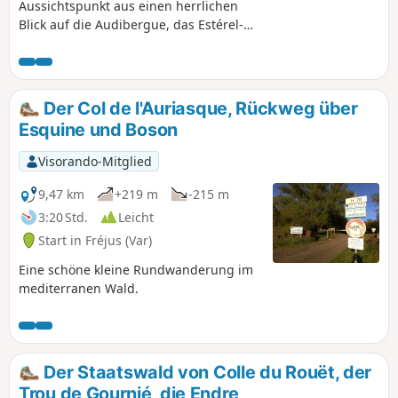
Aussichtspunkt aus einen herrlichen
Blick auf die Audibergue, das Estérel-
Gebirge, Fréjus, die Colle du Rouet, die
Maures, den Coudon ... bietet.
Der Col de l'Auriasque, Rückweg über
Esquine und Boson
Visorando-Mitglied
9,47 km
+219 m
-215 m
3:20 Std.
Leicht
Start in Fréjus (Var)
Eine schöne kleine Rundwanderung im
mediterranen Wald.
Der Staatswald von Colle du Rouët, der
Trou de Gournié, die Endre