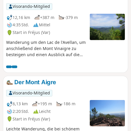
Visorando-Mitglied
12,16 km
+387 m
-379 m
4:35 Std.
Mittel
Start in Fréjus (Var)
Wanderung um den Lac de l'Avellan, um
anschließend den Mont Vinaigre zu
besteigen und einen Ausblick auf die
Bucht von Fréjus und die Umgebung zu
genießen.
Der Mont Aigre
Visorando-Mitglied
6,13 km
+195 m
-186 m
2:20 Std.
Leicht
Start in Fréjus (Var)
Leichte Wanderung, die bei schönem