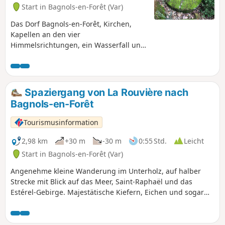
reizvoll: Er endet am Gour Bachin, der ein Wunderwerk ist.”
Start in Bagnols-en-Forêt (Var)
Dieser Text von L. Henseling aus dem Jahr 1934 ist nach wie
vor aktuell.
Das Dorf Bagnols-en-Forêt, Kirchen,
Kapellen an den vier
Himmelsrichtungen, ein Wasserfall und
ein Oppidum stehen auf dem
Programm dieser Wanderung, die reich
an bemerkenswerten
Sehenswürdigkeiten ist. Schöner Wald
Spaziergang von La Rouvière nach
mit Kiefern und Korkeichen. Letztere
Bagnols-en-Forêt
bieten ein einzigartiges Material, die
Rinde, die sich nach jedem Ernten
Tourismusinformation
regeneriert.
2,98 km
+30 m
-30 m
0:55 Std.
Leicht
Start in Bagnols-en-Forêt (Var)
Angenehme kleine Wanderung im Unterholz, auf halber
Strecke mit Blick auf das Meer, Saint-Raphaël und das
Estérel-Gebirge. Majestätische Kiefern, Eichen und sogar
Olivenbäume säumen den Weg. Im Frühling verschönern
Zistrosen Ihren Spaziergang, im Sommer Zikaden und im
Herbst Heidekraut. Zu Beginn des letzten Jahrhunderts war