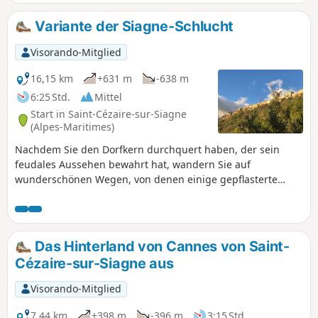
Variante der Siagne-Schlucht
Visorando-Mitglied
16,15 km
+631 m
-638 m
6:25 Std.
Mittel
Start in Saint-Cézaire-sur-Siagne
(Alpes-Maritimes)
Nachdem Sie den Dorfkern durchquert haben, der sein
feudales Aussehen bewahrt hat, wandern Sie auf
wunderschönen Wegen, von denen einige gepflasterte
steigende Straßen sind. Diese Wanderung ist für Liebhaber
von Waldgebieten und geschichtsträchtigen Orten
geeignet, da zahlreiche Überreste von der intensiven
Aktivität bis zum Beginn des 20. Jahrhunderts zeugen.
Das Hinterland von Cannes von Saint-
Cézaire-sur-Siagne aus
Visorando-Mitglied
7,44 km
+398 m
-396 m
3:15 Std.