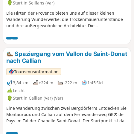
Start in Seillans (Var)
Die Hirten der Provence bieten uns auf dieser kleinen
Wanderung Wunderwerke: die Trockenmauerunterstände
und ihre außergewöhnliche Architektur. Die
Trockenmauerunterstände von Seillan wurden zwischen
dem18. und19. Jahrhundert erbaut, einer Zeit, in der die
Rodung und Bewirtschaftung von Land vorangetrieben
wurde. Die Hügel wurden damals alle in Terrassen,
Spaziergang vom Vallon de Saint-Donat
Restanques und Banquettes bewirtschaftet, auf denen
nach Callian
Kichererbsen, Weizen, Gerste, Wein, Olivenbäume,
Obstbäume usw. wuchsen. Diese Hütten dienten den
Tourismusinformation
Bauern als Unterkunft und zur Aufbewahrung ihrer
Werkzeuge. Durch ihre Iglu-Form herrscht in ihnen im
3,84 km
+224 m
-222 m
1:45 Std.
Sommer und Winter die gleiche Temperatur, sie bieten
Leicht
guten Schutz vor Hitze und Mistral. Warum gibt es in
Start in Callian (Var) (Var)
Seillans so viele Trockenmauerunterstände (über 80!) und in
den Nachbardörfern so wenige? Das bleibt ein Rätsel!
Eine Wanderung zwischen zwei Bergdörfern! Entdecken Sie
Montauroux und Callian auf dem Fernwanderweg GR® de
Pays im Tal der Chapelle Saint-Donat. Der Startpunkt ist das
Dorf Callian.