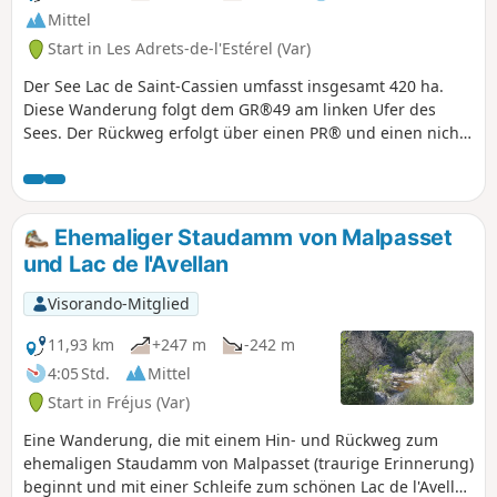
vom Charme des Ortes, der Nähe zum See und zur
Mittel
Autobahn, zählt heute mehr als 1400 Einwohner.
Start in Les Adrets-de-l'Estérel (Var)
Der See Lac de Saint-Cassien umfasst insgesamt 420 ha.
Diese Wanderung folgt dem GR®49 am linken Ufer des
Sees. Der Rückweg erfolgt über einen PR® und einen nicht
markierten Weg, bevor Sie wieder auf den GR®49 treffen.
Eine schattige Strecke in der Nähe wunderschöner
Bergdörfer, die die Möglichkeit bietet, am Wasser zu
picknicken.
Ehemaliger Staudamm von Malpasset
und Lac de l'Avellan
Visorando-Mitglied
11,93 km
+247 m
-242 m
4:05 Std.
Mittel
Start in Fréjus (Var)
Eine Wanderung, die mit einem Hin- und Rückweg zum
ehemaligen Staudamm von Malpasset (traurige Erinnerung)
beginnt und mit einer Schleife zum schönen Lac de l'Avellan