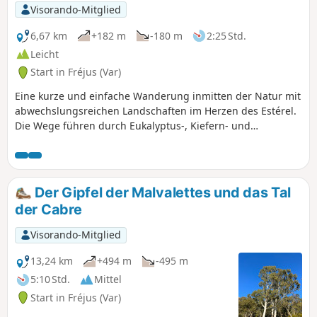
Visorando-Mitglied
6,67 km
+182 m
-180 m
2:25 Std.
Leicht
Start in Fréjus (Var)
Eine kurze und einfache Wanderung inmitten der Natur mit
abwechslungsreichen Landschaften im Herzen des Estérel.
Die Wege führen durch Eukalyptus-, Kiefern- und
Korkeichenwälder. Wenig frequentierte Route auf nicht
markierten Wegen.
Der Gipfel der Malvalettes und das Tal
der Cabre
Visorando-Mitglied
13,24 km
+494 m
-495 m
5:10 Std.
Mittel
Start in Fréjus (Var)