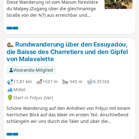
Diese Wanderung ist vom Maison forestière
du Malpey (Zugang über die gleichnamige
Straße von der N7) aus erreichbar und
befindet sich in der Nähe des Mont Vinaigre,
dem höchsten Gipfel des Esterel (614 m). Es
handelt sich um eine wenig frequentierte
Strecke, die größtenteils über nicht
Rundwanderung über den Essuyadou,
markierte Wege führt. Die Vielfalt der
die Baisse des Charretiers und den Gipfel
Landschaften macht ihren Reiz aus,
von Malavalette
zwischen Tälern und Bergkämmen inmitten
von Kiefern, Eukalyptusbäumen und
Visorando-Mitglied
Korkeichen. Diese Wanderung sollte eher an
einem sonnigen Wintertag als im
17,81 km
+537 m
-545 m
6:35 Std.
Hochsommer unternommen werden.
Mittel
Start in Fréjus (Var)
Schöne Wanderung auf den Anhöhen von Fréjus mit einem
herrlichen Blick auf das Meer im ersten Teil. Anschließend
schlängeln wir uns durch die Täler und über die
Bergrücken, durch wunderschöne Korkeichen- und
Eukalyptuswälder.