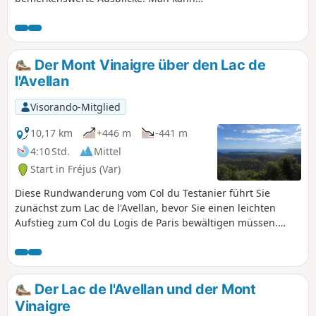
sich an diesem Kontrast der
Landschaften, den leuchtenden Farben
und den wilden Düften dieses riesigen
Waldmassivs nicht sattsehen. Ein
Der Mont Vinaigre über den Lac de
großer Teil der Wanderwege dieser Tour
l'Avellan
ist wenig frequentiert, was ein
zusätzliches Vergnügen ist.
Visorando-Mitglied
10,17 km
+446 m
-441 m
4:10 Std.
Mittel
Start in Fréjus (Var)
Diese Rundwanderung vom Col du Testanier führt Sie
zunächst zum Lac de l'Avellan, bevor Sie einen leichten
Aufstieg zum Col du Logis de Paris bewältigen müssen.
Anschließend führt ein anspruchsvoller Aufstieg über
wenig begangene Pfade auf einen Bergrücken am Fuße des
Mont Vinaigre. Der Aufstieg auf diesen Gipfel, den höchsten
Punkt des Estérel, belohnt Sie mit einem herrlichen 360°-
Der Lac de l'Avellan und der Mont
Panoramablick vom Mercantour bis nach Saint-Tropez und
Vinaigre
von Ventimiglia bis zur Sainte-Victoire!