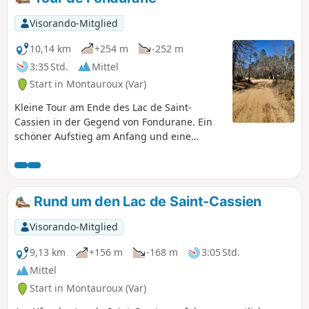
zahlreichen unterirdischen und oberirdischen Kanälen und
Aquädukten, gespickt mit Schächten und Wasserfassungen:
Visorando-Mitglied
Les Acates, Le Jas Neuf, Fontanouille und Font-Bouillen.
10,14 km
+254 m
-252 m
3:35 Std.
Mittel
Start in Montauroux (Var)
Kleine Tour am Ende des Lac de Saint-
Cassien in der Gegend von Fondurane. Ein
schöner Aufstieg am Anfang und eine
herrliche Aussicht auf das Estérel-Gebirge.
Rund um den Lac de Saint-Cassien
Visorando-Mitglied
9,13 km
+156 m
-168 m
3:05 Std.
Mittel
Start in Montauroux (Var)