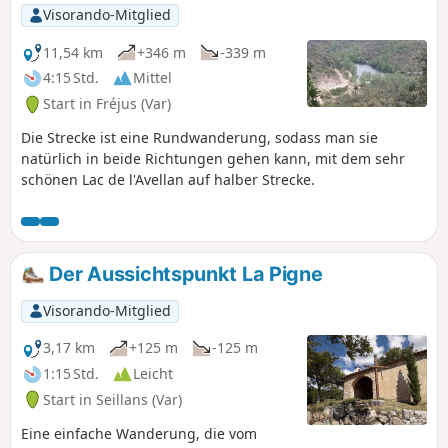
Visorando-Mitglied
11,54 km
+346 m
-339 m
4:15 Std.
Mittel
Start in Fréjus (Var)
Die Strecke ist eine Rundwanderung, sodass man sie
natürlich in beide Richtungen gehen kann, mit dem sehr
schönen Lac de l'Avellan auf halber Strecke.
Der Aussichtspunkt La Pigne
Visorando-Mitglied
3,17 km
+125 m
-125 m
1:15 Std.
Leicht
Start in Seillans (Var)
Eine einfache Wanderung, die vom