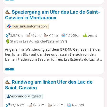
Spaziergang am Ufer des Lac de Saint-
Cassien in Montauroux
Tourismusinformation
3,87 km
+12 m
-11 m
1:10 Std.
Leicht
Start in Les Adrets-de-l'Estérel (Var)
Angenehme Wanderung auf dem GR®49. Genießen Sie den
herrlichen Blick auf den See und lassen Sie sich von den
kleinen Pfaden zum Seeufer führen. Les Esterets du Lac ist
ein Anwesen, das in der Gemeinde Montauroux angelegt
wurde. Es handelte sich um ein Jagdgebiet, auf dem
Gewerkschafter von Thompson und anderen Unternehmen
den Bau einer Wohn- und Gewerbesiedlung planten. Zu
Rundweg am linken Ufer des Lac de
diesem Zweck gründeten sie 1970 eine Genossenschaft
Saint-Cassien
namens „Le Soleil des Adrets” und begannen mit den
Bauarbeiten. Nach verschiedenen Zwischenfällen
Visorando-Mitglied
übernahm 1991 ein Bauträger die Arbeiten. Dieses Viertel
entwickelte sich schnell und seine Bevölkerung, angezogen
13,16 km
+207 m
-206 m
4:20 Std.