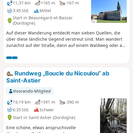
11,37 km
+165 m
-167 m
3:45 Std.
Mittel
Start in Beauregard-et-Bassac
(Dordogne)
Auf dieser Wanderung entdeckt man sieben Quellen, die
über diese ländliche Gegend verstreut sind. Man wandert
zunächst auf der Straße, dann auf einem Waldweg oder auf
schönen Feldwegen. Die Gegend ist sehr ruhig. Man
wandert zwischen Weilern, Bauernhöfen und Wiesen
hindurch. Die Strecke ist mit dem Mountainbike befahrbar.
Rundweg „Boucle du Nicoulou“ ab
Saint-Astier
Visorando-Mitglied
19,19 km
+391 m
-390 m
6:35 Std.
Schwer
Start in Saint-Astier (Dordogne)
Eine schöne, etwas anspruchsvolle