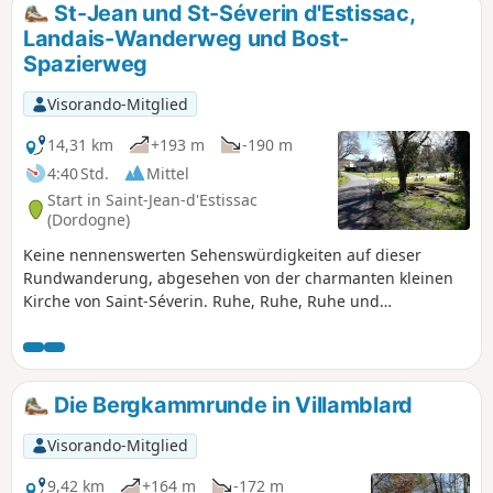
St-Jean und St-Séverin d'Estissac,
Landais-Wanderweg und Bost-
Spazierweg
Visorando-Mitglied
14,31 km
+193 m
-190 m
4:40 Std.
Mittel
Start in Saint-Jean-d'Estissac
(Dordogne)
Keine nennenswerten Sehenswürdigkeiten auf dieser
Rundwanderung, abgesehen von der charmanten kleinen
Kirche von Saint-Séverin. Ruhe, Ruhe, Ruhe und
Vogelgezwitscher! Eine Abfolge von wenig begehenen
kleinen Straßen und Brandschneisen auf dem ersten,
weitläufigen Abschnitt. Der letzte Abschnitt zwischen den
beiden Dörfern ist abwechslungsreicher. Möglichkeit, die
Die Bergkammrunde in Villamblard
Tour abzukürzen.
Visorando-Mitglied
9,42 km
+164 m
-172 m