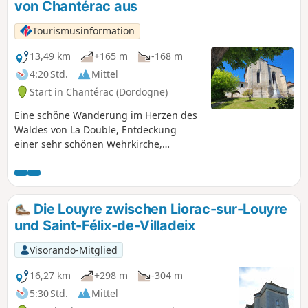
von Chantérac aus
Tourismusinformation
13,49 km
+165 m
-168 m
4:20 Std.
Mittel
Start in Chantérac (Dordogne)
Eine schöne Wanderung im Herzen des
Waldes von La Double, Entdeckung
einer sehr schönen Wehrkirche,
Waldwege und malerische Weiler... um
frische Luft zu schnappen, neue Energie
zu tanken und die Ruhe der Natur zu
genießen.
Die Louyre zwischen Liorac-sur-Louyre
und Saint-Félix-de-Villadeix
Visorando-Mitglied
16,27 km
+298 m
-304 m
5:30 Std.
Mittel