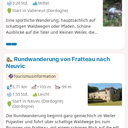
3:20 Std.
Mittel
Start in Vallereuil (Dordogne)
Eine sportliche Wanderung, hauptsächlich auf
schattigen Waldwegen oder Pfaden. Schöne
Ausblicke auf die Täler und kleinen Weiler, die
über die Landschaft verstreut sind.
Rundwanderung von Fratteau nach
Neuvic
Tourismusinformation
5,71 km
+103 m
-99 m
1:55 Std.
Leicht
Start in Neuvic (Dordogne)
(Dordogne)
Die Rundwanderung beginnt ganz gemächlich im Weiler
Puyastier und führt über schattige Waldwege bis zum
Brunnen von Fratteau, mit einem schönen Blick auf die edle