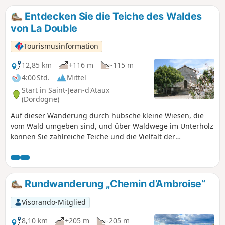
Entdecken Sie die Teiche des Waldes
von La Double
Tourismusinformation
12,85 km
+116 m
-115 m
4:00 Std.
Mittel
Start in Saint-Jean-d'Ataux
(Dordogne)
Auf dieser Wanderung durch hübsche kleine Wiesen, die
vom Wald umgeben sind, und über Waldwege im Unterholz
können Sie zahlreiche Teiche und die Vielfalt der
Landschaften des Waldes von La Double entdecken.
Rundwanderung „Chemin d’Ambroise“
Visorando-Mitglied
8,10 km
+205 m
-205 m