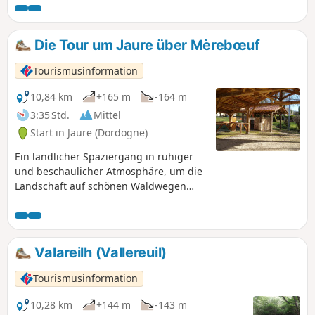
viele Wege. Manchmal etwas eintönig...
Die Tour um Jaure über Mèrebœuf
Tourismusinformation
10,84 km
+165 m
-164 m
3:35 Std.
Mittel
Start in Jaure (Dordogne)
Ein ländlicher Spaziergang in ruhiger
und beschaulicher Atmosphäre, um die
Landschaft auf schönen Waldwegen
angenehm zu entdecken.
Valareilh (Vallereuil)
Tourismusinformation
10,28 km
+144 m
-143 m