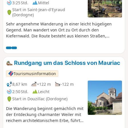
3:25 Std.
Mittel
Start in Saint-Jean-d'Eyraud
(Dordogne)
Sehr angenehme Wanderung in einer leicht hügeligen
Gegend. Man wandert von Ort zu Ort durch den
Kiefernwald. Die Route besteht aus kleinen Straßen,
Waldwegen und D.F.C.I.-Pfaden. Man entdeckt mehrere
kleine Seen und Teiche.
Rundgang um das Schloss von Mauriac
Tourismusinformation
8,67 km
+122 m
-122 m
2:50 Std.
Leicht
Start in Douzillac (Dordogne)
Die Wanderung beginnt gemächlich mit
der Entdeckung charmanter Weiler mit
reichem architektonischem Erbe, führt
weiter durch den Wald und kehrt