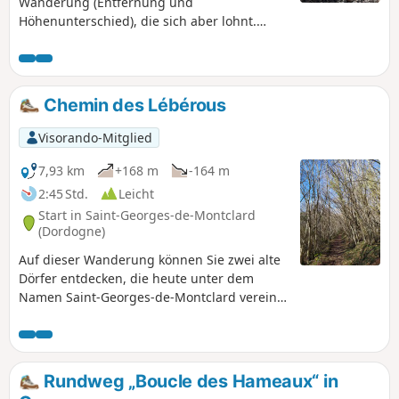
Wanderung (Entfernung und
Höhenunterschied), die sich aber lohnt.
Reizvolle Wege durch den Wald, weite
Ausblicke, schöne alte und moderne Häuser
mit Aufstiegen, Abstiegen und ebenen
Abschnitten!
Chemin des Lébérous
Visorando-Mitglied
7,93 km
+168 m
-164 m
2:45 Std.
Leicht
Start in Saint-Georges-de-Montclard
(Dordogne)
Auf dieser Wanderung können Sie zwei alte
Dörfer entdecken, die heute unter dem
Namen Saint-Georges-de-Montclard vereint
sind. Der Ort Montclard wird von einer Burg
aus dem 11. Jahrhundert überragt, von der
noch die Überreste des Turms erhalten sind.
Im Dorf Saint-Georges können Sie die Kirche
Rundweg „Boucle des Hameaux“ in
aus dem 11. Jahrhundert und Sainte Rita