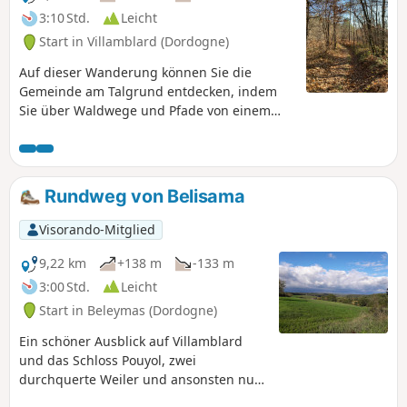
3:10 Std.
Leicht
Start in Villamblard (Dordogne)
Auf dieser Wanderung können Sie die
Gemeinde am Talgrund entdecken, indem
Sie über Waldwege und Pfade von einem
Bergrücken zum anderen gelangen und
dabei nur wenige Straßen benutzen. Die
Wanderung ist für alle geeignet, ohne
Schwierigkeiten und gut mit gelben
Rundweg von Belisama
Markierungen gekennzeichnet.
Visorando-Mitglied
9,22 km
+138 m
-133 m
3:00 Std.
Leicht
Start in Beleymas (Dordogne)
Ein schöner Ausblick auf Villamblard
und das Schloss Pouyol, zwei
durchquerte Weiler und ansonsten nur
Wald, Wald, Wald. Wenige Straßen, aber