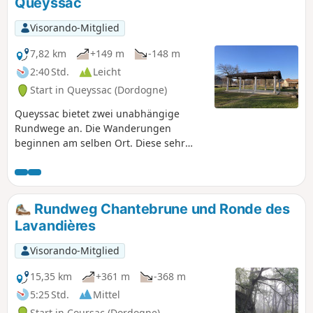
Queyssac
entdecken. Die Wanderung führt durch den
Wald in einer hügeligen Gegend mit einigen
Visorando-Mitglied
steilen Anstiegen, die ein Mindestmaß an
körperlicher Fitness erfordern.
7,82 km
+149 m
-148 m
2:40 Std.
Leicht
Start in Queyssac (Dordogne)
Queyssac bietet zwei unabhängige
Rundwege an. Die Wanderungen
beginnen am selben Ort. Diese sehr
angenehme Wanderung führt durch die
umliegenden Wälder und vorbei an
kleinen Weilern. Dabei lässt sich die
Qualität der Renovierungsarbeiten an
Rundweg Chantebrune und Ronde des
den Häusern erkennen.
Lavandières
Visorando-Mitglied
15,35 km
+361 m
-368 m
5:25 Std.
Mittel
Start in Coursac (Dordogne)