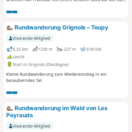
Burg. Derzweite Teil der Rundwanderung verläuft
größtenteils im offenen Gelände und endet bei den
zahlreichen Taubenschlägen des Weilers Puyastier.
Rundwanderung Grignols – Toupy
Visorando-Mitglied
8,32 km
+230 m
-227 m
3:00 Std.
Leicht
Start in Grignols (Dordogne)
Kleine Rundwanderung zum Wiedereinstieg in ein
bezauberndes Tal.
Rundwanderung im Wald von Les
Peyrauds
Visorando-Mitglied