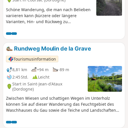
Schöne Wanderung, die man nach Belieben
variieren kann (kürzere oder längere
Varianten, Hin- und Rückweg zu
Aussichtspunkten). Viele angenehme Wege
im Wald, wenige Straßen. Zahlreiche
Aussichtspunkte, ein Schloss, Quellen, ein
Teich...
Rundweg Moulin de la Grave
Tourismusinformation
8,81 km
+94 m
-89 m
2:45 Std.
Leicht
Start in Saint-Jean-d'Ataux
(Dordogne)
Zwischen Wiesen und schattigen Wegen im Unterholz
können Sie auf dieser Wanderung das Feuchtgebiet des
Waschhauses du Gau sowie die Teiche und Landschaften
des Forêt de la Double entdecken.