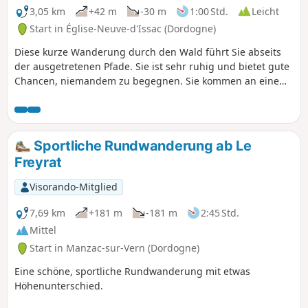
3,05 km
+42 m
-30 m
1:00 Std.
Leicht
Start in Église-Neuve-d'Issac (Dordogne)
Diese kurze Wanderung durch den Wald führt Sie abseits
der ausgetretenen Pfade. Sie ist sehr ruhig und bietet gute
Chancen, niemandem zu begegnen. Sie kommen an einem
kleinen, friedlichen Teich vorbei, ideal für eine Pause
inmitten der Natur, um einen Moment der Ruhe zu
genießen.
Sportliche Rundwanderung ab Le
Freyrat
Visorando-Mitglied
7,69 km
+181 m
-181 m
2:45 Std.
Mittel
Start in Manzac-sur-Vern (Dordogne)
Eine schöne, sportliche Rundwanderung mit etwas
Höhenunterschied.