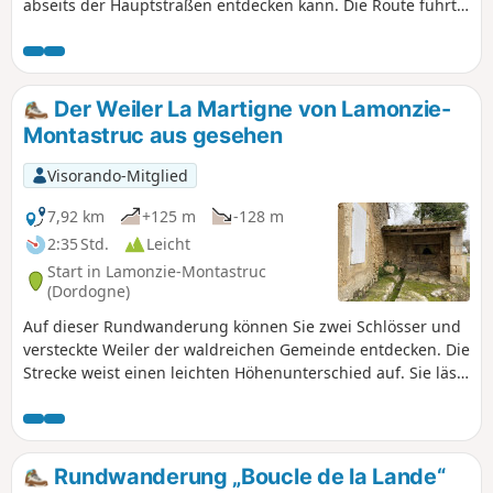
abseits der Hauptstraßen entdecken kann. Die Route führt
abwechselnd über Straßen, Waldwege und Pfade.
Der Weiler La Martigne von Lamonzie-
Montastruc aus gesehen
Visorando-Mitglied
7,92 km
+125 m
-128 m
2:35 Std.
Leicht
Start in Lamonzie-Montastruc
(Dordogne)
Auf dieser Rundwanderung können Sie zwei Schlösser und
versteckte Weiler der waldreichen Gemeinde entdecken. Die
Strecke weist einen leichten Höhenunterschied auf. Sie lässt
sich durch weitere Rundwege in der hübsch renovierten
Gemeinde ergänzen.
Rundwanderung „Boucle de la Lande“