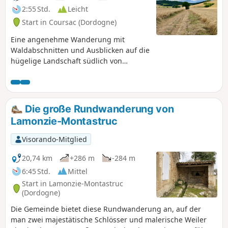
2:55 Std.
Leicht
Start in Coursac (Dordogne)
Eine angenehme Wanderung mit
Waldabschnitten und Ausblicken auf die
hügelige Landschaft südlich von
Périgueux. Einige steile Anstiege.
Die große Rundwanderung von
Lamonzie-Montastruc
Visorando-Mitglied
20,74 km
+286 m
-284 m
6:45 Std.
Mittel
Start in Lamonzie-Montastruc
(Dordogne)
Die Gemeinde bietet diese Rundwanderung an, auf der
man zwei majestätische Schlösser und malerische Weiler