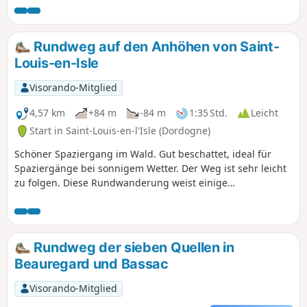
schließlich über die Gassen des Dorfes
Douzillac zum Ausgangspunkt zurück.
Rundweg auf den Anhöhen von Saint-
Louis-en-Isle
Visorando-Mitglied
4,57 km
+84 m
-84 m
1:35 Std.
Leicht
Start in Saint-Louis-en-l'Isle (Dordogne)
Schöner Spaziergang im Wald. Gut beschattet, ideal für
Spaziergänge bei sonnigem Wetter. Der Weg ist sehr leicht
zu folgen. Diese Rundwanderung weist einige
Höhenunterschiede auf, die jedoch für einen
Sonntagsausflug mit der Familie nicht allzu steil sind. Wir
haben die Strecke mit einer Gruppe von Erwachsenen in 1
Stunde und 15 Minuten in gemächlichem Spaziertempo
Rundweg der sieben Quellen in
zurückgelegt.
Beauregard und Bassac
Visorando-Mitglied