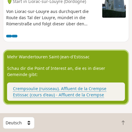
Start in Liorac-sur-Louyre (Dordogne)
Von Liorac-sur-Louyre aus durchquert die
Route das Tal der Louyre, mündet in die
Römerstraße und folgt dieser über den
Feudalhügel bis nach Saint-Félix-de-Villadeix.
Im weiteren Verlauf durchquert die Route
erneut das Tal und die Louyre, dann das
Barbeyrol-Tal und das Sérouze-Tal, wobei
diese beiden Bäche Nebenflüsse der Louyre
Mehr Wandertouren Saint-Jean-d'Estissac
sind.
Schau dir die Point of Interest an, die es in dieser
Gemeinde gibt:
Crempsoulie (ruisseau). Affluent de la Crempse
Estissac (cours d'eau) - Affluent de la Crempse
W
Z
ä
u