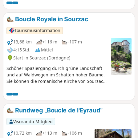
Boucle Royale in Sourzac
Tourismusinformation
13,68 km
+116 m
-107 m
4:15 Std.
Mittel
Start in Sourzac (Dordogne)
Schöner Spaziergang durch grüne Landschaft
und auf Waldwegen im Schatten hoher Bäume.
Sie können die romanische Kirche von Sourzac
bewundern, die auf einem Felsvorsprung über
der Isle erbaut wurde, sowie den
Versteinerungsbrunnen, der ihr
gegenüberliegt. Ein weiterer Schatz verbirgt
Rundweg „Boucle de l'Eyraud“
sich in der Nähe: die verzierte Höhle von
Gabillou (nicht zu besichtigen).
Visorando-Mitglied
10,72 km
+113 m
-106 m