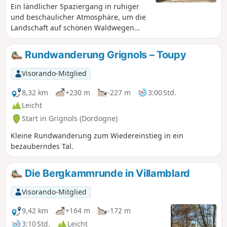
Ein ländlicher Spaziergang in ruhiger
und beschaulicher Atmosphäre, um die
Landschaft auf schönen Waldwegen
angenehm zu entdecken.
Rundwanderung Grignols – Toupy
Visorando-Mitglied
8,32 km
+230 m
-227 m
3:00 Std.
Leicht
Start in Grignols (Dordogne)
Kleine Rundwanderung zum Wiedereinstieg in ein
bezauberndes Tal.
Die Bergkammrunde in Villamblard
Visorando-Mitglied
9,42 km
+164 m
-172 m
3:10 Std.
Leicht