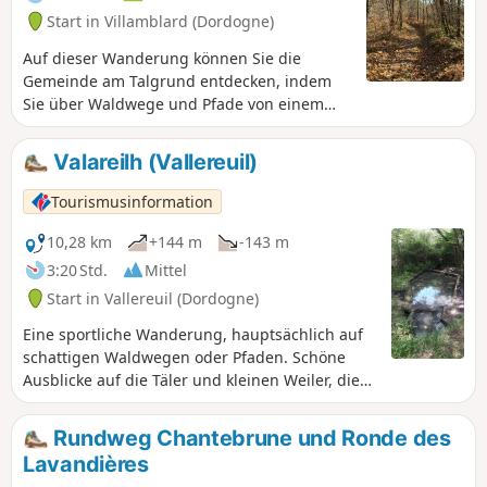
Start in Villamblard (Dordogne)
Auf dieser Wanderung können Sie die
Gemeinde am Talgrund entdecken, indem
Sie über Waldwege und Pfade von einem
Bergrücken zum anderen gelangen und
dabei nur wenige Straßen benutzen. Die
Valareilh (Vallereuil)
Wanderung ist für alle geeignet, ohne
Schwierigkeiten und gut mit gelben
Tourismusinformation
Markierungen gekennzeichnet.
10,28 km
+144 m
-143 m
3:20 Std.
Mittel
Start in Vallereuil (Dordogne)
Eine sportliche Wanderung, hauptsächlich auf
schattigen Waldwegen oder Pfaden. Schöne
Ausblicke auf die Täler und kleinen Weiler, die
über die Landschaft verstreut sind.
Rundweg Chantebrune und Ronde des
Lavandières