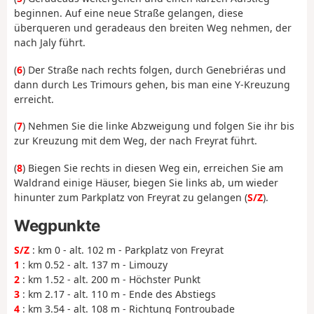
beginnen. Auf eine neue Straße gelangen, diese
überqueren und geradeaus den breiten Weg nehmen, der
nach Jaly führt.
(
6
) Der Straße nach rechts folgen, durch Genebriéras und
dann durch Les Trimours gehen, bis man eine Y-Kreuzung
erreicht.
(
7
) Nehmen Sie die linke Abzweigung und folgen Sie ihr bis
zur Kreuzung mit dem Weg, der nach Freyrat führt.
(
8
) Biegen Sie rechts in diesen Weg ein, erreichen Sie am
Waldrand einige Häuser, biegen Sie links ab, um wieder
hinunter zum Parkplatz von Freyrat zu gelangen (
S/Z
).
Wegpunkte
S/Z
: km 0 - alt. 102 m - Parkplatz von Freyrat
1
: km 0.52 - alt. 137 m - Limouzy
2
: km 1.52 - alt. 200 m - Höchster Punkt
3
: km 2.17 - alt. 110 m - Ende des Abstiegs
4
: km 3.54 - alt. 108 m - Richtung Fontroubade