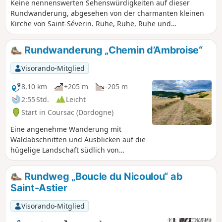
Keine nennenswerten Sehenswürdigkeiten auf dieser
Rundwanderung, abgesehen von der charmanten kleinen
Kirche von Saint-Séverin. Ruhe, Ruhe, Ruhe und
Vogelgezwitscher! Eine Abfolge von wenig begehenen
kleinen Straßen und Brandschneisen auf dem ersten,
Rundwanderung „Chemin d’Ambroise“
weitläufigen Abschnitt. Der letzte Abschnitt zwischen den
beiden Dörfern ist abwechslungsreicher. Möglichkeit, die
Visorando-Mitglied
Tour abzukürzen.
8,10 km
+205 m
-205 m
2:55 Std.
Leicht
Start in Coursac (Dordogne)
Eine angenehme Wanderung mit
Waldabschnitten und Ausblicken auf die
hügelige Landschaft südlich von
Périgueux. Einige steile Anstiege.
Rundweg „Boucle du Nicoulou“ ab
Saint-Astier
Visorando-Mitglied