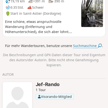
19,19 km
+391 m
-390 m
6:35 Std.
Schwer
Start in Saint-Astier (Dordogne)
Eine schöne, etwas anspruchsvolle
Wanderung (Entfernung und
Höhenunterschied), die sich aber lohnt.
Reizvolle Wege durch den Wald, weite
Ausblicke, schöne alte und moderne Häuser
Für mehr Wandertouren, benutze unsere
Suchmaschine
.
mit Aufstiegen, Abstiegen und ebenen
Abschnitten!
Die Beschreibungen und GPX-Daten dieser Tour sind Eigentum
des Autors/der Autorin. Bitte nicht ohne Genehmigung
kopieren.
AUTOR
Jef-Rando
1 Tour
Visorando-Mitglied