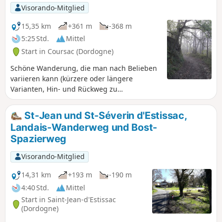
Visorando-Mitglied
15,35 km
+361 m
-368 m
5:25 Std.
Mittel
Start in Coursac (Dordogne)
Schöne Wanderung, die man nach Belieben
variieren kann (kürzere oder längere
Varianten, Hin- und Rückweg zu
Aussichtspunkten). Viele angenehme Wege
im Wald, wenige Straßen. Zahlreiche
St-Jean und St-Séverin d'Estissac,
Aussichtspunkte, ein Schloss, Quellen, ein
Landais-Wanderweg und Bost-
Teich...
Spazierweg
Visorando-Mitglied
14,31 km
+193 m
-190 m
4:40 Std.
Mittel
Start in Saint-Jean-d'Estissac
(Dordogne)