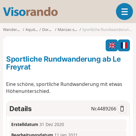
V
T
i
o
s
g
o
Wanderungen
Aquitanien
Dordogne
Manzac-sur-Vern
Sportliche Rundwanderung ab Le Freyrat
g
r
l
a
e
n
n
d
Sportliche Rundwanderung ab Le
a
o
v
Freyrat
i
g
Eine schöne, sportliche Rundwanderung mit etwas
a
Höhenunterschied.
t
i
o
Details
Nr.
4489266
n
Erstelldatum
31 Dez 2020
Bearbeitungsdatum
11 Jan 2021