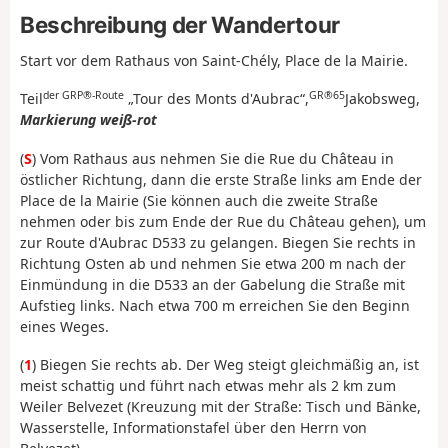
Beschreibung der Wandertour
Start vor dem Rathaus von Saint-Chély, Place de la Mairie.
der GRP®-Route
GR®65
Teil
„Tour des Monts d'Aubrac“,
Jakobsweg,
Markierung weiß-rot
(
S
) Vom Rathaus aus nehmen Sie die Rue du Château in
östlicher Richtung, dann die erste Straße links am Ende der
Place de la Mairie (Sie können auch die zweite Straße
nehmen oder bis zum Ende der Rue du Château gehen), um
zur Route d'Aubrac D533 zu gelangen. Biegen Sie rechts in
Richtung Osten ab und nehmen Sie etwa 200 m nach der
Einmündung in die D533 an der Gabelung die Straße mit
Aufstieg links. Nach etwa 700 m erreichen Sie den Beginn
eines Weges.
(
1
) Biegen Sie rechts ab. Der Weg steigt gleichmäßig an, ist
meist schattig und führt nach etwas mehr als 2 km zum
Weiler Belvezet (Kreuzung mit der Straße: Tisch und Bänke,
Wasserstelle, Informationstafel über den Herrn von