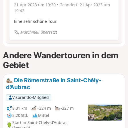
21 Apr 2023 um 19:39
• Geändert:
21 Apr 2023 um
19:42
Eine sehr schöne Tour
Maschinell übersetzt
Andere Wandertouren in dem
Gebiet
Die Römerstraße in Saint-Chély-
d'Aubrac
Visorando-Mitglied
8,31 km
+324 m
-327 m
3:20 Std.
Mittel
Start in Saint-Chély-d'Aubrac
(Aveyron)