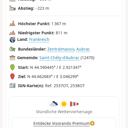
Abstieg:
- 223 m
Höchster Punkt:
1 367 m
Niedrigster Punkt:
811 m
Land:
Frankreich
Bundesländer:
Zentralmassiv
,
Aubrac
Gemeinde:
Saint-Chély-d'Aubrac
(12470)
Start:
N 44.590445° / E 2.921347°
Ziel:
N 44.662683° / E 3.046299°
IGN-Karte(n):
Ref. 2537OT, 2538OT
Stündliche Wettervorhersage
Entdecke Visorando Premium