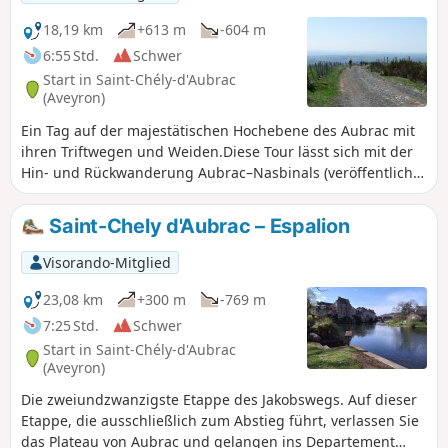
Besichtigung des Dorfes am Ende der Wanderung.
18,19 km
+613 m
-604 m
6:55 Std.
Schwer
Start in Saint-Chély-d'Aubrac
(Aveyron)
Ein Tag auf der majestätischen Hochebene des Aubrac mit
ihren Triftwegen und Weiden.Diese Tour lässt sich mit der
Hin- und Rückwanderung Aubrac–Nasbinals (veröffentlicht
auf Visorando) kombinieren, wodurch sich eine zweitägige
Wanderung mit Übernachtung in Nasbinals ergibt.
Saint-Chely d'Aubrac – Espalion
Visorando-Mitglied
23,08 km
+300 m
-769 m
7:25 Std.
Schwer
Start in Saint-Chély-d'Aubrac
(Aveyron)
Die zweiundzwanzigste Etappe des Jakobswegs. Auf dieser
Etappe, die ausschließlich zum Abstieg führt, verlassen Sie
das Plateau von Aubrac und gelangen ins Departement