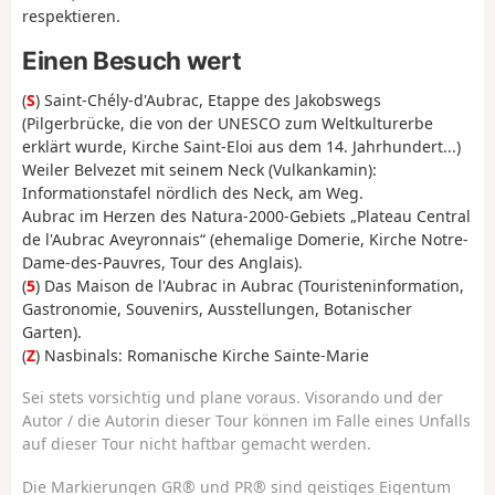
respektieren.
Einen Besuch wert
(
S
) Saint-Chély-d'Aubrac, Etappe des Jakobswegs
(Pilgerbrücke, die von der UNESCO zum Weltkulturerbe
erklärt wurde, Kirche Saint-Eloi aus dem 14. Jahrhundert...)
Weiler Belvezet mit seinem Neck (Vulkankamin):
Informationstafel nördlich des Neck, am Weg.
Aubrac im Herzen des Natura-2000-Gebiets „Plateau Central
de l'Aubrac Aveyronnais“ (ehemalige Domerie, Kirche Notre-
Dame-des-Pauvres, Tour des Anglais).
(
5
) Das Maison de l'Aubrac in Aubrac (Touristeninformation,
Gastronomie, Souvenirs, Ausstellungen, Botanischer
Garten).
(
Z
) Nasbinals: Romanische Kirche Sainte-Marie
Sei stets vorsichtig und plane voraus. Visorando und der
Autor / die Autorin dieser Tour können im Falle eines Unfalls
auf dieser Tour nicht haftbar gemacht werden.
Die Markierungen GR® und PR® sind geistiges Eigentum