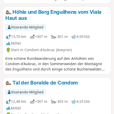
Aveyron an die Ufer des Lot, vorbei am Dorf Saint-Côme-
d’Olt, das zu den „Schönsten Dörfern Frankreichs“ zählt und
Höhle und Berg Enguilhens vom Viala
seinen Charakter über die Jahrhunderte bewahrt hat. Sie
Haut aus
erreichen die Stadt Espalion, die sich am Ufer des Lot
entwickelt hat, und können an den Hängen die alten
Visorando-Mitglied
Terrassen erkennen, die einst mit Weinreben und
Obstbäumen bepflanzt waren.
13,70 km
+307 m
-301 m
4:50 Std.
Mittel
Start in Condom-d'Aubrac (Aveyron)
Eine schöne Rundwanderung auf den Anhöhen von
Condom-d'Aubrac, in den Sommerweiden der Montagne
des Enguilhens und durch einige schöne Buchenwälder.
Entdeckung einer Gedenkstätte des Maquis Roland de
l'Aubrac, der Grotte des Enguilhens.
Tal der Boralde de Condom
Visorando-Mitglied
12,48 km
+307 m
-303 m
4:25 Std.
Mittel