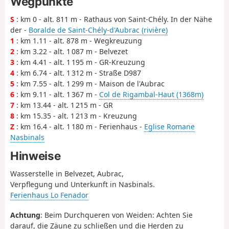
Wegpunkte
S
: km 0 - alt. 811 m - Rathaus von Saint-Chély. In der Nähe
der -
Boralde de Saint-Chély-d'Aubrac (rivière)
1
: km 1.11 - alt. 878 m - Wegkreuzung
2
: km 3.22 - alt. 1 087 m - Belvezet
3
: km 4.41 - alt. 1 195 m - GR-Kreuzung
4
: km 6.74 - alt. 1 312 m - Straße D987
5
: km 7.55 - alt. 1 299 m - Maison de l'Aubrac
6
: km 9.11 - alt. 1 367 m -
Col de Rigambal-Haut (1368m)
7
: km 13.44 - alt. 1 215 m - GR
8
: km 15.35 - alt. 1 213 m - Kreuzung
Z
: km 16.4 - alt. 1 180 m - Ferienhaus -
Eglise Romane
Nasbinals
Hinweise
Wasserstelle in Belvezet, Aubrac,
Verpflegung und Unterkunft in Nasbinals.
Ferienhaus Lo Fenador
Achtung
: Beim Durchqueren von Weiden: Achten Sie
darauf, die Zäune zu schließen und die Herden zu