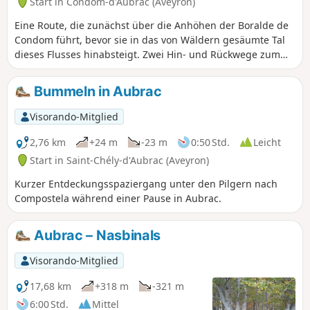
Start in Condom-d'Aubrac (Aveyron)
Eine Route, die zunächst über die Anhöhen der Boralde de
Condom führt, bevor sie in das von Wäldern gesäumte Tal
dieses Flusses hinabsteigt. Zwei Hin- und Rückwege zum
Ufer der Boralde ergänzen diese Rundwanderung, um die
Ruinen einer Mühle und eine alte Brücke zu entdecken.
Bummeln in Aubrac
Visorando-Mitglied
2,76 km
+24 m
-23 m
0:50 Std.
Leicht
Start in Saint-Chély-d'Aubrac (Aveyron)
Kurzer Entdeckungsspaziergang unter den Pilgern nach
Compostela während einer Pause in Aubrac.
Aubrac – Nasbinals
Visorando-Mitglied
17,68 km
+318 m
-321 m
6:00 Std.
Mittel