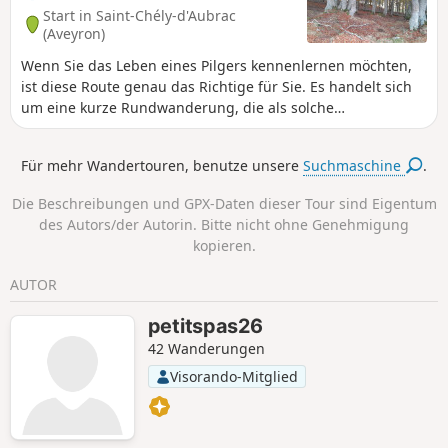
Start in Saint-Chély-d'Aubrac
(Aveyron)
Wenn Sie das Leben eines Pilgers kennenlernen möchten,
ist diese Route genau das Richtige für Sie. Es handelt sich
um eine kurze Rundwanderung, die als solche
durchgeführt werden kann. In Kombination mit der Tour
„Pèlerin d'un jour sur l'Aubrac” (veröffentlicht auf Visorando)
Für mehr Wandertouren, benutze unsere
Suchmaschine
.
ergibt sich eine zweitägige Wanderung mit Übernachtung
in Nasbinals.
Die Beschreibungen und GPX-Daten dieser Tour sind Eigentum
des Autors/der Autorin. Bitte nicht ohne Genehmigung
kopieren.
AUTOR
petitspas26
42 Wanderungen
Visorando-Mitglied