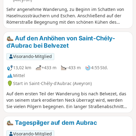
Sehr angenehme Wanderung, zu Beginn im Schatten von
Haselnusssträuchern und Eschen. Anschließend auf der
Römerstraße Begegnung mit den schönen Kühen des
Aubrac (in der Saison) mit herrlichem Blick auf das Lot-Tal.
Saint-Chély-d'Aubrac ist eine Etappe des Jakobswegs und
Auf den Anhöhen von Saint-Chély-
seine Brücke gehört zum UNESCO-Weltkulturerbe unter
d'Aubrac bei Belvezet
dem Titel „Jakobswege in Frankreich”.
Visorando-Mitglied
13,02 km
+433 m
-433 m
4:55 Std.
Mittel
Start in Saint-Chély-d'Aubrac (Aveyron)
Auf dem ersten Teil der Wanderung bis nach Belvezet, das
von seinem stark erodierten Neck überragt wird, werden
Sie vielen Pilgern begegnen. Ein langer Straßenabschnitt
(Vorsicht für Allergiker!), der zwar wenig begehen ist,
ermöglicht es Ihnen, das Tal von Saint-Chely-d'Aubrac zu
Tagespilger auf dem Aubrac
durchqueren und zu den Almweiden zu gelangen, wo Sie
nur noch schönen Aubrac-Kühen begegnen werden.
Visorando-Mitglied