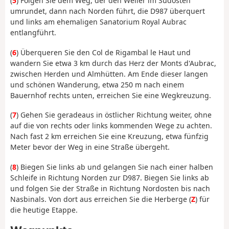
(
5
) Folgen Sie dem Weg, der den Weiler im Südosten
umrundet, dann nach Norden führt, die D987 überquert
und links am ehemaligen Sanatorium Royal Aubrac
entlangführt.
(
6
) Überqueren Sie den Col de Rigambal le Haut und
wandern Sie etwa 3 km durch das Herz der Monts d'Aubrac,
zwischen Herden und Almhütten. Am Ende dieser langen
und schönen Wanderung, etwa 250 m nach einem
Bauernhof rechts unten, erreichen Sie eine Wegkreuzung.
(
7
) Gehen Sie geradeaus in östlicher Richtung weiter, ohne
auf die von rechts oder links kommenden Wege zu achten.
Nach fast 2 km erreichen Sie eine Kreuzung, etwa fünfzig
Meter bevor der Weg in eine Straße übergeht.
(
8
) Biegen Sie links ab und gelangen Sie nach einer halben
Schleife in Richtung Norden zur D987. Biegen Sie links ab
und folgen Sie der Straße in Richtung Nordosten bis nach
Nasbinals. Von dort aus erreichen Sie die Herberge (
Z
) für
die heutige Etappe.