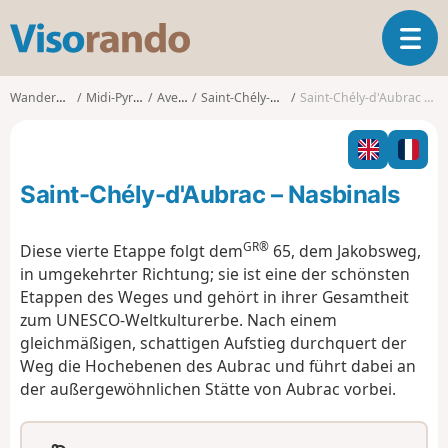
V
T
i
o
s
g
o
Wanderungen
Midi-Pyrénées
Aveyron
Saint-Chély-d'Aubrac
Saint-Chély-d'Aubrac – Nasbinals
g
r
l
a
e
n
n
d
Saint-Chély-d'Aubrac – Nasbinals
a
o
v
i
GR®
Diese vierte Etappe folgt dem
65, dem Jakobsweg,
g
in umgekehrter Richtung; sie ist eine der schönsten
a
Etappen des Weges und gehört in ihrer Gesamtheit
t
zum UNESCO-Weltkulturerbe. Nach einem
i
o
gleichmäßigen, schattigen Aufstieg durchquert der
n
Weg die Hochebenen des Aubrac und führt dabei an
der außergewöhnlichen Stätte von Aubrac vorbei.