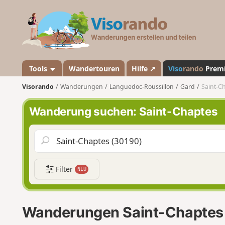
V
i
s
o
r
a
Tools
Wandertouren
Hilfe ↗
Viso
rando
Prem
n
Visorando
Wanderungen
Languedoc-Roussillon
Gard
Saint-C
d
o
Wanderung suchen: Saint-Chaptes
Filter
NEU
Wanderungen Saint-Chaptes