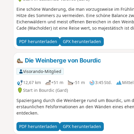
Eine schöne Wanderung, die man vorzugsweise im Frühlin
Hitze des Sommers zu vermeiden. Eine schöne Balance zwi
Eichenwäldern und meist offenen Bereichen in den Weinbe
Cade (Wacholder) ist eine Reise wert, so majestätisch ist 
PDF herunterladen
GPX herunterladen
Die Weinberge von Bourdic
Visorando-Mitglied
12,67 km
+51 m
-51 m
3:45 Std.
Mittel
Start in Bourdic (Gard)
Spaziergang durch die Weinberge rund um Bourdic, um di
erstaunlichen Felsformationen an den Wänden eines ehe
entdecken.
PDF herunterladen
GPX herunterladen