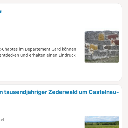
u
n
s
m
t-Chaptes im Departement Gard können
 entdecken und erhalten einen Eindruck
n tausendjähriger Zederwald um Castelnau-
tel