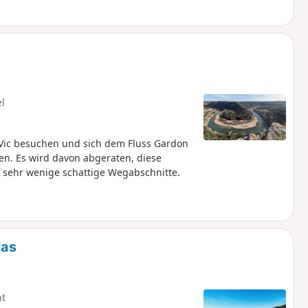
z haben Sie die Gelegenheit, die
el
 Vic besuchen und sich dem Fluss Gardon
en. Es wird davon abgeraten, diese
sehr wenige schattige Wegabschnitte.
las
ht