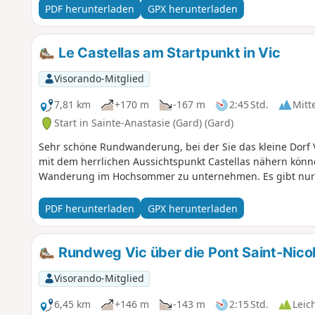
Gardon atemberaubend ist. Auf dem Rückweg zum Parkplat
PDF herunterladen
GPX herunterladen
überraschende Grotte de la Trone zu entdecken.
Le Castellas am Startpunkt in Vic
Visorando-Mitglied
7,81 km
+170 m
-167 m
2:45 Std.
Mitt
Start in Sainte-Anastasie (Gard) (Gard)
Sehr schöne Rundwanderung, bei der Sie das kleine Dorf
mit dem herrlichen Aussichtspunkt Castellas nähern könn
Wanderung im Hochsommer zu unternehmen. Es gibt nur 
PDF herunterladen
GPX herunterladen
Rundweg Vic über die Pont Saint-Nico
Visorando-Mitglied
6,45 km
+146 m
-143 m
2:15 Std.
Leic