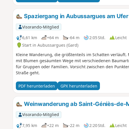
Spaziergang in Aubussargues am Ufer 
Visorando-Mitglied
6,61 km
+64 m
-64 m
2:05 Std.
Leicht
Start in Aubussargues (Gard)
Kleine Wanderung, die größtenteils im Schatten verläuft.
mit Blumen gesäumten Wege mit verschiedenen Baumarten
für Gruppen oder Familien. Vorsicht zwischen den Punkten 
Straße geht.
PDF herunterladen
GPX herunterladen
Weinwanderung ab Saint-Géniès-de-M
Visorando-Mitglied
7,95 km
+22 m
-22 m
2:20 Std.
Leicht