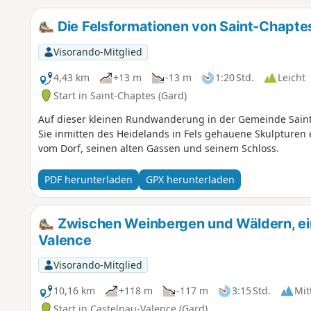
Die Felsformationen von Saint-Chapte
Visorando-Mitglied
4,43 km
+13 m
-13 m
1:20 Std.
Leicht
Start in Saint-Chaptes (Gard)
Auf dieser kleinen Rundwanderung in der Gemeinde Sain
Sie inmitten des Heidelands in Fels gehauene Skulpturen
vom Dorf, seinen alten Gassen und seinem Schloss.
PDF herunterladen
GPX herunterladen
Zwischen Weinbergen und Wäldern, ei
Valence
Visorando-Mitglied
10,16 km
+118 m
-117 m
3:15 Std.
Mit
Start in Castelnau-Valence (Gard)