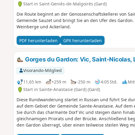
Start in Saint-Geniès-de-Malgoirès (Gard)
Die Route beginnt an der Genossenschaftskellerei von Sai
Gemeinde Sauzet und bringt Sie an den Ufer des Gardon. 
Weinberge und Ackerland.
PDF herunterladen
GPX herunterladen
Gorges du Gardon: Vic, Saint-Nicolas, 
Visorando-Mitglied
11,65 km
+259 m
-250 m
4:05 Std.
Mit
Start in Sainte-Anastasie (Gard) (Gard)
Diese Rundwanderung startet in Russan und führt Sie dur
auf dem Gebiet der Gemeinde Sainte-Anastasie. Auf dem
Sie durch das charmante Dorf Vic und steigen dann hinab
gleichnamigen Priorats und der Brücke. Anschließend begi
den Gardon überragt, über einen teilweise steilen Weg mit 
ein schöner Weg bis nach Castellas, wo der Aussichtspunk