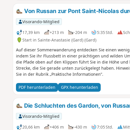
Von Russan zur Pont Saint-Nicolas du
Visorando-Mitglied
17,39 km
+213 m
-204 m
5:35 Std.
Sc
Start in Sainte-Anastasie (Gard) (Gard)
Auf dieser Sommerwanderung entdecken Sie einen wenig 
indem Sie ihr Flussbett in einer prächtigen und wilden
die Pfade oben auf den Klippen führt Sie in die Höhe und 
Strecke, die Sie gerade unten zurückgelegt haben. Hinwe
Sie in der Rubrik „Praktische Informationen”.
PDF herunterladen
GPX herunterladen
Die Schluchten des Gardon, von Russan
Visorando-Mitglied
20,66 km
+406 m
-430 m
7:05 Std.
Mit