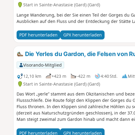
Start in Sainte-Anastasie (Gard) (Gard)
Lange Wanderung, bei der Sie einen Teil der Gorges du 
Ausblicken auf den Fluss und der Entdeckung der Stätte 
PDF herunterladen
GPX herunterladen
Die Yerles du Gardon, die Felsen von 
Visorando-Mitglied
12,10 km
+423 m
-422 m
4:40 Std.
Mit
Start in Sainte-Anastasie (Gard) (Gard)
Das Wort „yerle” stammt aus dem Okzitanischen und bez
Flussschleife. Die Route folgt den Klippen der Gorges du
Fluss thronen. In den Klippen sind zahlreiche Höhlen zu s
(derzeit aus Naturschutzgründen geschlossen), in der 37.0
Man steigt zweimal zum Gardon hinab und macht dann ein
von Russan.
PDF herunterladen
GPX herunterladen