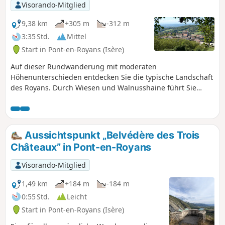
Visorando-Mitglied
9,38 km
+305 m
-312 m
3:35 Std.
Mittel
Start in Pont-en-Royans (Isère)
Auf dieser Rundwanderung mit moderaten
Höhenunterschieden entdecken Sie die typische Landschaft
des Royans. Durch Wiesen und Walnusshaine führt Sie
diese Rundwanderung durch das Viertel „Le Paradis“ und
weiter zu den reizvollen Dörfern Saint-André-en-Royans
und Pont-en-Royans (mittelalterliche Gassen, hängende
Häuser, Ufer der Bourne).
Aussichtspunkt „Belvédère des Trois
Châteaux” in Pont-en-Royans
Visorando-Mitglied
1,49 km
+184 m
-184 m
0:55 Std.
Leicht
Start in Pont-en-Royans (Isère)