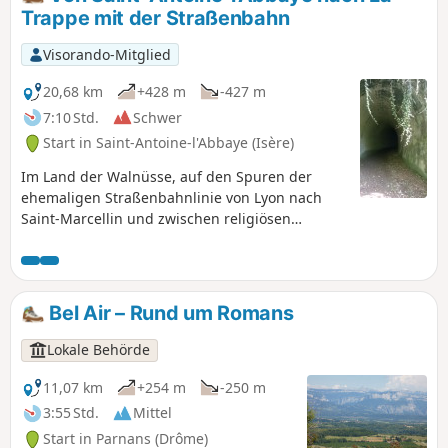
zur Abtei, wie die Pilger aus der Zeit des
Trappe mit der Straßenbahn
„brennenden Leidens“. Sie können die
Wanderung, die Stadtbesichtigung und die
Visorando-Mitglied
Besichtigung der Sehenswürdigkeiten an
einem Tag unternehmen, wenn Sie früh
20,68 km
+428 m
-427 m
genug am Morgen ankommen.
7:10 Std.
Schwer
Start in Saint-Antoine-l'Abbaye (Isère)
Im Land der Walnüsse, auf den Spuren der
ehemaligen Straßenbahnlinie von Lyon nach
Saint-Marcellin und zwischen religiösen
Gebäuden. Herrliche Panoramablicke auf die
Gebirgsmassive Chartreuse, Vercors und
Mézenc.
Bel Air – Rund um Romans
Lokale Behörde
11,07 km
+254 m
-250 m
3:55 Std.
Mittel
Start in Parnans (Drôme)