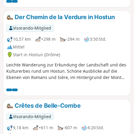
Erhebungen des Royans mit schöner
Aussicht auf die Ebene im Osten. Am
Anfang und am Ende überschneidet
Der Chemin de la Verdure in Hostun
sich diese Wanderung teilweise mit der
markierten Wanderung „L'Hostunoise“.
Visorando-Mitglied
10,57 km
+298 m
-294 m
3:50 Std.
Mittel
Start in Hostun (Drôme)
Leichte Wanderung zur Erkundung der Landschaft und des
Kulturerbes rund um Hostun. Schöne Ausblicke auf die
Ebenen von Romans und Isère, im Hintergrund der Mont
Gerbier des Jonc, der Mézenc usw.
Crêtes de Belle-Combe
Visorando-Mitglied
9,18 km
+611 m
-607 m
4:20 Std.