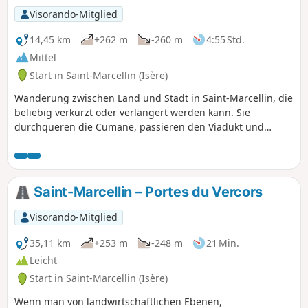
zahlreiche Walnusshaine, die für die Region
Visorando-Mitglied
charakteristisch sind. Die Wanderung
verläuft größtenteils im Schatten und eignet
14,45 km
+262 m
-260 m
4:55 Std.
sich sehr gut für Familien.
Mittel
Start in Saint-Marcellin (Isère)
Wanderung zwischen Land und Stadt in Saint-Marcellin, die
beliebig verkürzt oder verlängert werden kann. Sie
durchqueren die Cumane, passieren den Viadukt und
besuchen die Kleingärten. Auf den Anhöhen von Saint-
Marcellin bietet sich Ihnen eine herrliche Aussicht.
Saint-Marcellin – Portes du Vercors
Visorando-Mitglied
35,11 km
+253 m
-248 m
21 Min.
Leicht
Start in Saint-Marcellin (Isère)
Wenn man von landwirtschaftlichen Ebenen,