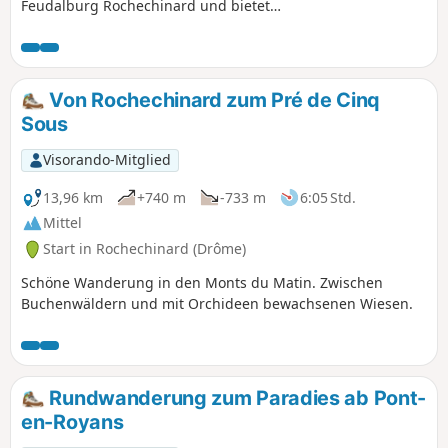
Feudalburg Rochechinard und bietet
einen herrlichen Ausblick auf das
Royans-Tal. Es gibt eine kleine steile
Passage von 15 m Länge.
Von Rochechinard zum Pré de Cinq
Sous
Visorando-Mitglied
13,96 km
+740 m
-733 m
6:05 Std.
Mittel
Start in Rochechinard (Drôme)
Schöne Wanderung in den Monts du Matin. Zwischen
Buchenwäldern und mit Orchideen bewachsenen Wiesen.
Rundwanderung zum Paradies ab Pont-
en-Royans