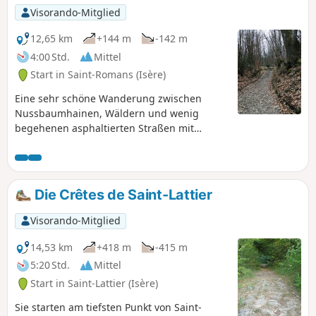
Visorando-Mitglied
12,65 km
+144 m
-142 m
4:00 Std.
Mittel
Start in Saint-Romans (Isère)
Eine sehr schöne Wanderung zwischen
Nussbaumhainen, Wäldern und wenig
begehenen asphaltierten Straßen mit
schönen Ausblicken auf die Ausläufer des
Vercors.
Die Crêtes de Saint-Lattier
Visorando-Mitglied
14,53 km
+418 m
-415 m
5:20 Std.
Mittel
Start in Saint-Lattier (Isère)
Sie starten am tiefsten Punkt von Saint-