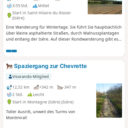
3:55 Std.
Mittel
Start in Saint-Hilaire-du-Rosier
(Isère)
Eine Wanderung für Wintertage. Sie führt Sie hauptsächlich
über kleine asphaltierte Straßen, durch Walnussplantagen
und entlang der Isère. Auf dieser Rundwanderung gibt es
kaum Höhenunterschiede.
Spaziergang zur Chevrette
Visorando-Mitglied
12,52 km
+342 m
-347 m
2 Std.
Leicht
Start in Montagne (Isère) (Isère)
Toller Ausritt, unweit des Turms von
Montmiral!