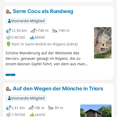
Serre Cocu als Rundweg
Visorando-Mitglied
12,50 km
+740 m
-740 m
5:40 Std.
Mittel
Start in Saint-André-en-Royans (Isère)
Schöne Wanderung auf der Westseite des
Vercors, genauer gesagt im Royans, die zu
einem kleinen Gipfel führt, von dem aus man
einen wunderschönen Blick auf die Ebene der
Isère und die Gipfel des Vercors hat.
Auf den Wegen der Mönche in Triors
Visorando-Mitglied
5,41 km
+98 m
-99 m
1:50 Std.
Leicht