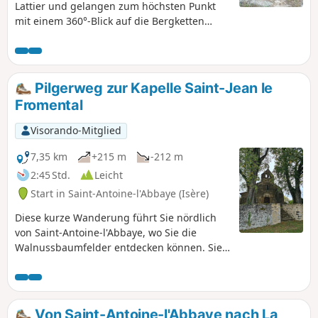
Lattier und gelangen zum höchsten Punkt
mit einem 360°-Blick auf die Bergketten
Vercors, Drome und Ardèche. Der
gepflasterte Aufstieg, eine ehemalige
mittelalterliche Straße, führt nach Bel Aire.
Entlang des Weges können Sie das
Pilgerweg zur Kapelle Saint-Jean le
Kopfsteinpflaster, die Bauwerke aus dieser
Fromental
Zeit und die Spurrillen bewundern, die von
den Wagen und Karren hinterlassen
Visorando-Mitglied
wurden, die zur Burgruine „Le Pain Sucre”
führten, die das Tal von Saint-Lattier
7,35 km
+215 m
-212 m
überragt.
2:45 Std.
Leicht
Start in Saint-Antoine-l'Abbaye (Isère)
Diese kurze Wanderung führt Sie nördlich
von Saint-Antoine-l'Abbaye, wo Sie die
Walnussbaumfelder entdecken können. Sie
werden die Ausläufer des Vercors erblicken.
Die Kapelle Saint-Jean le Fromental ist recht
groß und beherbergt einen kleinen, sehr
alten Friedhof. Der Rückweg führt Sie direkt
Von Saint-Antoine-l'Abbaye nach La