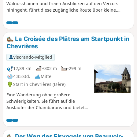
Walnusshainen und freien Ausblicken auf den Vercors
hiningeht, führt diese zugängliche Route über kleine,
ruhige Straßen, die ideal sind, um die Landschaften rund
um Saint-Marcellin zu entdecken und gleichzeitig das
reiche natürliche und kulturelle Erbe zu genießen.
La Croisée des Plâtres am Startpunkt in
Chevrières
Visorando-Mitglied
12,89 km
+302 m
-299 m
4:35 Std.
Mittel
Start in Chevrières (Isère)
Eine Wanderung ohne größere
Schwierigkeiten. Sie führt auf die
Ausläufer der Chambarans und bietet
zahlreiche wunderschöne Ausblicke auf
den Vercors und einige auf die
Chartreuse. Die Wege sind entweder
breite Schotterwege oder kleine
Der Weg des Eisvogels von Beauvoir-