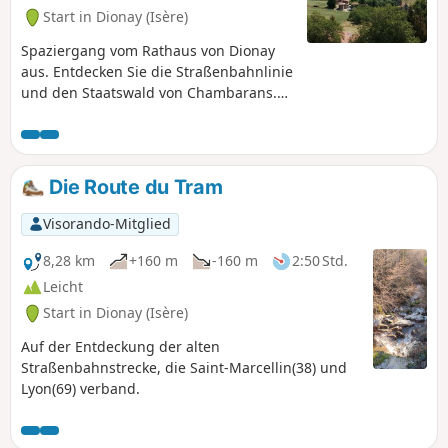
Start in Dionay (Isère)
Spaziergang vom Rathaus von Dionay
aus. Entdecken Sie die Straßenbahnlinie
und den Staatswald von Chambarans.
Am Ende der Route bietet sich Ihnen ein
freier Blick auf den Vercors und die
Chartreuse.
Die Route du Tram
Visorando-Mitglied
8,28 km
+160 m
-160 m
2:50 Std.
Leicht
Start in Dionay (Isère)
Auf der Entdeckung der alten
Straßenbahnstrecke, die Saint-Marcellin(38) und
Lyon(69) verband.