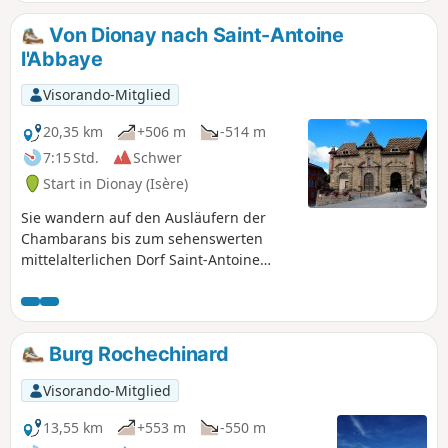
Von Dionay nach Saint-Antoine
l'Abbaye
Visorando-Mitglied
20,35 km
+506 m
-514 m
7:15 Std.
Schwer
Start in Dionay (Isère)
Sie wandern auf den Ausläufern der
Chambarans bis zum sehenswerten
mittelalterlichen Dorf Saint-Antoine
l'Abbaye mit seiner berühmten Abtei.
Sie haben ständig einen schönen Blick
auf die nördliche Barriere des Vercors.
Die einzige Schwierigkeit ist die hohe
Burg Rochechinard
Kilometerzahl.
Visorando-Mitglied
13,55 km
+553 m
-550 m