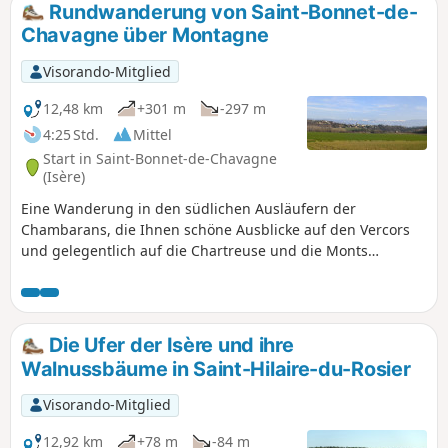
Rundwanderung von Saint-Bonnet-de-
Chavagne über Montagne
Visorando-Mitglied
12,48 km
+301 m
-297 m
4:25 Std.
Mittel
Start in Saint-Bonnet-de-Chavagne
(Isère)
Eine Wanderung in den südlichen Ausläufern der
Chambarans, die Ihnen schöne Ausblicke auf den Vercors
und gelegentlich auf die Chartreuse und die Monts
d'Ardèche bietet. Diese Wanderung ist bis auf die Länge
keine Herausforderung. Sie wandern auf Feldwegen,
Pfaden und kleinen asphaltierten Straßen.
Die Ufer der Isère und ihre
Walnussbäume in Saint-Hilaire-du-Rosier
Visorando-Mitglied
12,92 km
+78 m
-84 m