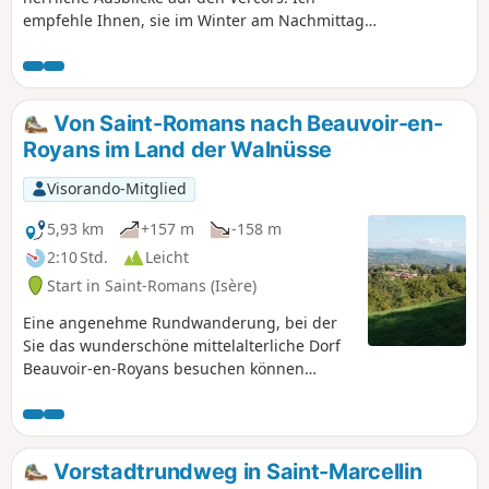
empfehle Ihnen, sie im Winter am Nachmittag
und im Sommer am späten Nachmittag zu
unternehmen.
Von Saint-Romans nach Beauvoir-en-
Royans im Land der Walnüsse
Visorando-Mitglied
5,93 km
+157 m
-158 m
2:10 Std.
Leicht
Start in Saint-Romans (Isère)
Eine angenehme Rundwanderung, bei der
Sie das wunderschöne mittelalterliche Dorf
Beauvoir-en-Royans besuchen können
(Schloss Delphinal aus dem 14. Jahrhundert,
Ruinen, Karmeliterkloster, schöne Häuser
und mittelalterlicher Platz); die Zeit für die
Besichtigung des Dorfes ist nicht in der
Vorstadtrundweg in Saint-Marcellin
Wanderung enthalten. Sie durchqueren