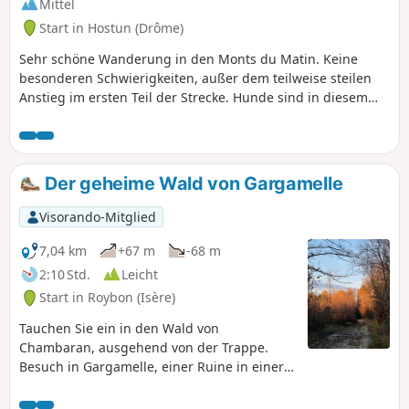
Mittel
Start in Hostun (Drôme)
Sehr schöne Wanderung in den Monts du Matin. Keine
besonderen Schwierigkeiten, außer dem teilweise steilen
Anstieg im ersten Teil der Strecke. Hunde sind in diesem
Gebiet strengstens verboten.
Der geheime Wald von Gargamelle
Visorando-Mitglied
7,04 km
+67 m
-68 m
2:10 Std.
Leicht
Start in Roybon (Isère)
Tauchen Sie ein in den Wald von
Chambaran, ausgehend von der Trappe.
Besuch in Gargamelle, einer Ruine in einer
Lichtung, um Schlümpfe oder, falls diese
nicht da sind, Hirsche oder Rehe zu sehen.