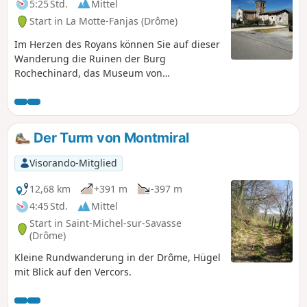
5:25 Std.
Mittel
Start in La Motte-Fanjas (Drôme)
Im Herzen des Royans können Sie auf dieser
Wanderung die Ruinen der Burg
Rochechinard, das Museum von
Rochechinard und seine Kapelle sowie die
schöne Aussicht auf die Hügel des Royans
und die Berge des Vercors entdecken.
Der Turm von Montmiral
Visorando-Mitglied
12,68 km
+391 m
-397 m
4:45 Std.
Mittel
Start in Saint-Michel-sur-Savasse
(Drôme)
Kleine Rundwanderung in der Drôme, Hügel
mit Blick auf den Vercors.