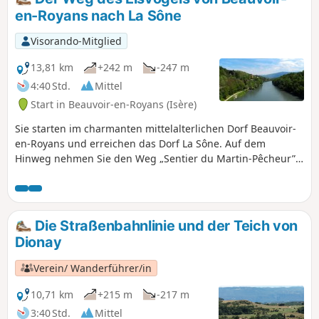
asphaltierte Straßen.
en-Royans nach La Sône
Visorando-Mitglied
13,81 km
+242 m
-247 m
4:40 Std.
Mittel
Start in Beauvoir-en-Royans (Isère)
Sie starten im charmanten mittelalterlichen Dorf Beauvoir-
en-Royans und erreichen das Dorf La Sône. Auf dem
Hinweg nehmen Sie den Weg „Sentier du Martin-Pêcheur”
entlang der Isère. Eine kleine Tageswanderung, die Kultur
und Natur verbindet. September 2020: Mehrere Wanderer
melden uns eine starke Verschlechterung des Weges
entlang der Isère. Einige Passagen können sogar gefährlich
Die Straßenbahnlinie und der Teich von
sein.
Dionay
Verein/ Wanderführer/in
10,71 km
+215 m
-217 m
3:40 Std.
Mittel