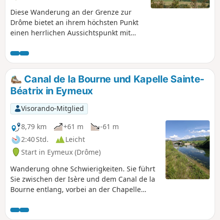
Diese Wanderung an der Grenze zur
Drôme bietet an ihrem höchsten Punkt
einen herrlichen Aussichtspunkt mit
Panoramablick auf die Bergkette des
Vercors, die Ebene von Romans und die
Berge der Ardèche.
Canal de la Bourne und Kapelle Sainte-
Béatrix in Eymeux
Visorando-Mitglied
8,79 km
+61 m
-61 m
2:40 Std.
Leicht
Start in Eymeux (Drôme)
Wanderung ohne Schwierigkeiten. Sie führt
Sie zwischen der Isère und dem Canal de la
Bourne entlang, vorbei an der Chapelle
Sainte-Béatrix und ihrem Felsvorsprung mit
Blick auf die Isère und einem