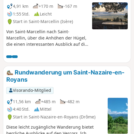
4,91 km
+170 m
-167 m
1:55 Std.
Leicht
Start in Saint-Marcellin (Isère)
Von Saint-Marcellin nach Saint-
Marcellin, über die Anhöhen der Hügel,
die einen interessanten Ausblick auf die
Stadt und ihre Umgebung bieten,
insbesondere auf Höhe der
Orientierungstafel. Kurze, aber recht
steile Wanderung, ideal, um nach der
Rundwanderung um Saint-Nazaire-en-
Arbeit frische Luft zu schnappen.
Royans
Nachteil: Die Durchquerung eines
Feldes ist nicht unbedingt einfach, siehe
Visorando-Mitglied
Beschreibung.
11,56 km
+485 m
-482 m
4:40 Std.
Mittel
Start in Saint-Nazaire-en-Royans (Drôme)
Diese leicht zugängliche Wanderung bietet
herrliche Ausblicke auf den Vercors. Ich