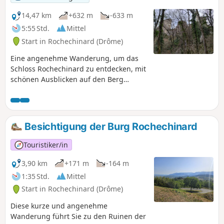
14,47 km
+632 m
-633 m
5:55 Std.
Mittel
Start in Rochechinard (Drôme)
Eine angenehme Wanderung, um das
Schloss Rochechinard zu entdecken, mit
schönen Ausblicken auf den Berg
Musan auf der einen Seite und die
Ebene der Drôme des Collines auf dem
Rückweg zum Col des Marchands.
Besichtigung der Burg Rochechinard
Touristiker/in
3,90 km
+171 m
-164 m
1:35 Std.
Mittel
Start in Rochechinard (Drôme)
Diese kurze und angenehme
Wanderung führt Sie zu den Ruinen der