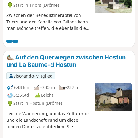
Start in Triors (Drôme)
Zwischen der Benediktinerabtei von
Triors und der Kapelle von Gillons kann
man Mönche treffen, die ebenfalls die
Ruhe dieser Wege schätzen, die an
schönen Nussbaumhainen vorbeiführen
und ganz in der Nähe der ersten
Erhebungen der Drôme liegen.
Auf den Querwegen zwischen Hostun
und La Baume-d'Hostun
Visorando-Mitglied
9,43 km
+245 m
-237 m
3:25 Std.
Leicht
Start in Hostun (Drôme)
Leichte Wanderung, um das Kulturerbe
und die Landschaft rund um diese
beiden Dörfer zu entdecken. Sie
wandern am Rande der ersten