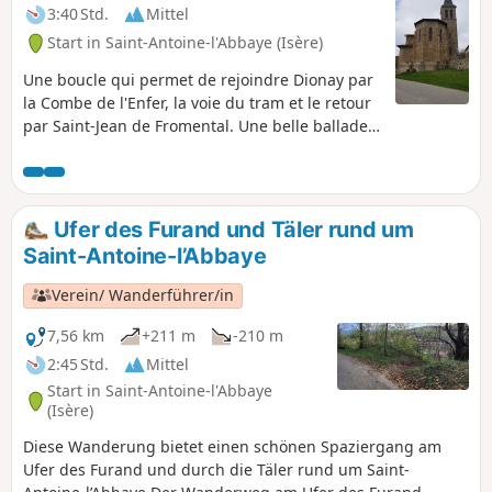
3:40 Std.
Mittel
Start in Saint-Antoine-l'Abbaye (Isère)
Une boucle qui permet de rejoindre Dionay par
la Combe de l'Enfer, la voie du tram et le retour
par Saint-Jean de Fromental. Une belle ballade
en famille pour découvrir la nature et le
patrimoine.
Ufer des Furand und Täler rund um
Saint-Antoine-l’Abbaye
Verein/ Wanderführer/in
7,56 km
+211 m
-210 m
2:45 Std.
Mittel
Start in Saint-Antoine-l'Abbaye
(Isère)
Diese Wanderung bietet einen schönen Spaziergang am
Ufer des Furand und durch die Täler rund um Saint-