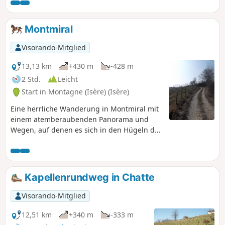
Montmiral
Visorando-Mitglied
13,13 km
+430 m
-428 m
2 Std.
Leicht
Start in Montagne (Isère) (Isère)
Eine herrliche Wanderung in Montmiral mit
einem atemberaubenden Panorama und
Wegen, auf denen es sich in den Hügeln der
Drôme wunderbar galoppieren lässt!!!
Kapellenrundweg in Chatte
Visorando-Mitglied
12,51 km
+340 m
-333 m