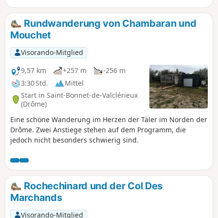
Wandern Sie auf einem Abschnitt des
Jakobswegs in Chambaran. Achtung,
Rundwanderung von Chambaran und
manuelle und veraltete GPS-Daten, siehe
Mouchet
Bewertungen.
Visorando-Mitglied
9,57 km
+257 m
-256 m
3:30 Std.
Mittel
Start in Saint-Bonnet-de-Valclérieux
(Drôme)
Eine schöne Wanderung im Herzen der Täler im Norden der
Drôme. Zwei Anstiege stehen auf dem Programm, die
jedoch nicht besonders schwierig sind.
Rochechinard und der Col Des
Marchands
Visorando-Mitglied