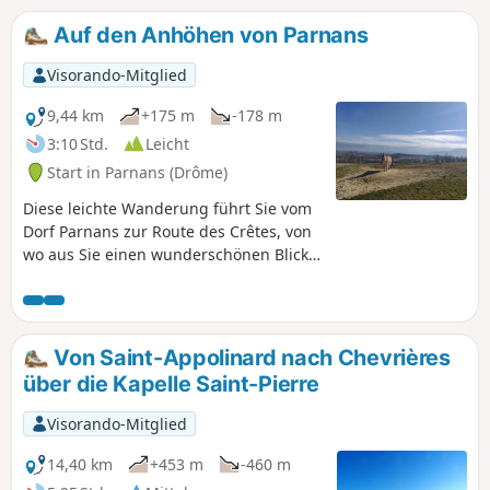
bemerkenswerten Panorama auf den
Vercors.
Auf den Anhöhen von Parnans
Visorando-Mitglied
9,44 km
+175 m
-178 m
3:10 Std.
Leicht
Start in Parnans (Drôme)
Diese leichte Wanderung führt Sie vom
Dorf Parnans zur Route des Crêtes, von
wo aus Sie einen wunderschönen Blick
auf das Royans, den Vercors und seine
Bergkette bis zum Veymont, das Isère-
Tal sowie nach Westen in Richtung
Rhône-Tal und Ardèche haben.
Von Saint-Appolinard nach Chevrières
über die Kapelle Saint-Pierre
Visorando-Mitglied
14,40 km
+453 m
-460 m