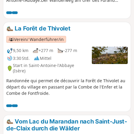
Antoine-l’Abbaye.Der Wanderweg am Ufer des Furand
wurde kürzlich vom Verein „Les Sentiers Antonins“ eröffnet,
der die erforderlichen Genehmigungen für die
Durchquerung dieser Privatgrundstücke erhalten hat.
Vielen Dank für Ihren respektvollen Umgang mit der
La Forêt de Thivolet
Umgebung.Achtung: Bei Regen kann die Strecke in der
Combe de la Charrette rutschig (oder sogar überflutet) sein.
Verein/ Wanderführer/in
9,50 km
+277 m
-277 m
3:30 Std.
Mittel
Start in Saint-Antoine-l'Abbaye
(Isère)
Randonnée qui permet de découvrir la Forêt de Thivolet au
départ du village en passant par la Combe de l'Enfer et la
Combe de Fontfroide.
Vom Lac du Marandan nach Saint-Just-
de-Claix durch die Wälder