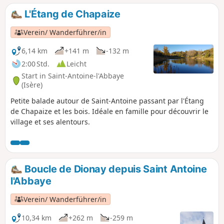
L'Étang de Chapaize
Verein/ Wanderführer/in
6,14 km
+141 m
-132 m
2:00 Std.
Leicht
Start in Saint-Antoine-l'Abbaye
(Isère)
Petite balade autour de Saint-Antoine passant par l'Étang
de Chapaize et les bois. Idéale en famille pour découvrir le
village et ses alentours.
Boucle de Dionay depuis Saint Antoine
l'Abbaye
Verein/ Wanderführer/in
10,34 km
+262 m
-259 m