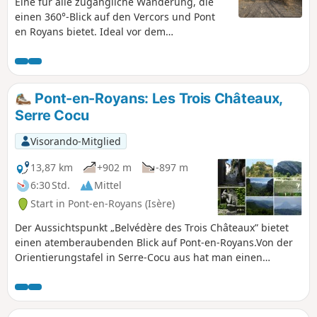
Eine für alle zugängliche Wanderung, die
einen 360°-Blick auf den Vercors und Pont
en Royans bietet. Ideal vor dem
Abendessen, um den Appetit anzuregen!
Pont-en-Royans: Les Trois Châteaux,
Serre Cocu
Visorando-Mitglied
13,87 km
+902 m
-897 m
6:30 Std.
Mittel
Start in Pont-en-Royans (Isère)
Der Aussichtspunkt „Belvédère des Trois Châteaux” bietet
einen atemberaubenden Blick auf Pont-en-Royans.Von der
Orientierungstafel in Serre-Cocu aus hat man einen
wunderschönen Blick auf die östlichen Bergkämme des
Vercors, von der Grande Moucherolle bis zum Grand
Veymont.Diese Wanderung führt teilweise durch den Wald
und über Straßen, um Privatgrundstücke zu umgehen.