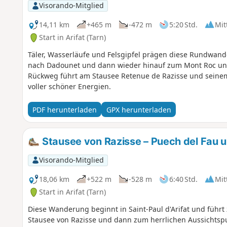
Visorando-Mitglied
14,11 km
+465 m
-472 m
5:20 Std.
Mit
Start in Arifat (Tarn)
Täler, Wasserläufe und Felsgipfel prägen diese Rundwan
nach Dadounet und dann wieder hinauf zum Mont Roc und 
Rückweg führt am Stausee Retenue de Razisse und seinem
voller schöner Energien.
PDF herunterladen
GPX herunterladen
Stausee von Razisse – Puech del Fau 
Visorando-Mitglied
18,06 km
+522 m
-528 m
6:40 Std.
Mit
Start in Arifat (Tarn)
Diese Wanderung beginnt in Saint-Paul d'Arifat und führ
Stausee von Razisse und dann zum herrlichen Aussichtsp