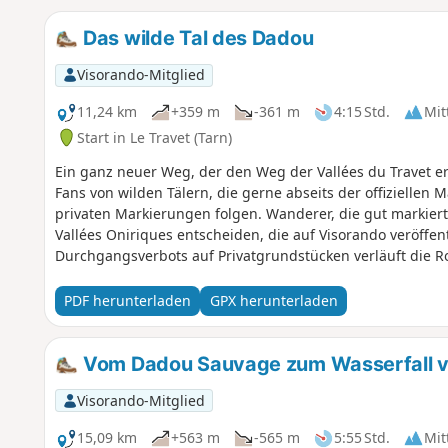
Das wilde Tal des Dadou
Visorando-Mitglied
11,24 km
+359 m
-361 m
4:15 Std.
Mit
Start in Le Travet (Tarn)
Ein ganz neuer Weg, der den Weg der Vallées du Travet 
Fans von wilden Tälern, die gerne abseits der offizielle
privaten Markierungen folgen. Wanderer, die gut markiert
Vallées Oniriques entscheiden, die auf Visorando veröffen
Durchgangsverbots auf Privatgrundstücken verläuft die Ro
asphaltierten Wegen. Ein GPS-Gerät ist für diese Route une
Privatgrundstücke zu betreten.
PDF herunterladen
GPX herunterladen
Vom Dadou Sauvage zum Wasserfall vo
Visorando-Mitglied
15,09 km
+563 m
-565 m
5:55 Std.
Mit