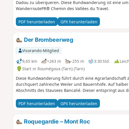
Dadou zu überqueren. Diese Rundwanderung ist eine um 2
WanderroutePR® Chemin des Vallées du Travet.
PDF herunterladen
GPX herunterladen
Der Brombeerweg
Visorando-Mitglied
9,65 km
+263 m
-255 m
3:30 Std.
Leic
Start in Roumégoux (Tarn) (Tarn)
Diese Rundwanderung führt durch eine Agrarlandschaft 
durchquert zahlreiche Weiler und Bauernhöfe. Auf halber 
Abschnitts des Stausees Bancalié. Dieser entspringt aus d
PDF herunterladen
GPX herunterladen
Roquegardie – Mont Roc