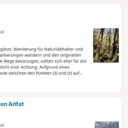
u
n
m
tel
ergänzt. Wanderung für Naturliebhaber und
n Markierungen wandern und den originellen
e Wege bevorzugen, sollten sich eher für die
tlicht sind. Achtung: Aufgrund eines
ute zwischen den Punkten (3) und (5) auf
rlässlich. Es ist strengstens verboten,
n Arifat
tel