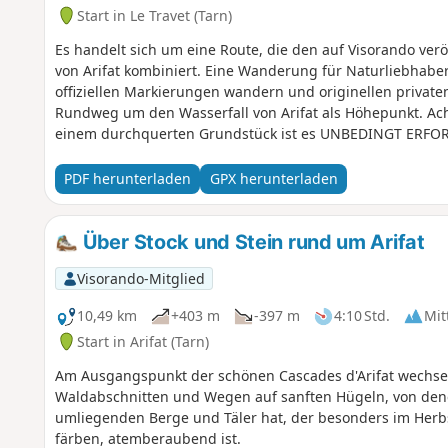
Start in Le Travet (Tarn)
Es handelt sich um eine Route, die den auf Visorando ve
von Arifat kombiniert. Eine Wanderung für Naturliebhaber 
offiziellen Markierungen wandern und originellen privat
Rundweg um den Wasserfall von Arifat als Höhepunkt. Ac
einem durchquerten Grundstück ist es UNBEDINGT ERFORD
neu angebrachten Wegweisern zu folgen. Ich werde die Ro
gegangen bin.
PDF herunterladen
GPX herunterladen
Über Stock und Stein rund um Arifat
Visorando-Mitglied
10,49 km
+403 m
-397 m
4:10 Std.
Mit
Start in Arifat (Tarn)
Am Ausgangspunkt der schönen Cascades d'Arifat wechse
Waldabschnitten und Wegen auf sanften Hügeln, von dene
umliegenden Berge und Täler hat, der besonders im Herb
färben, atemberaubend ist.