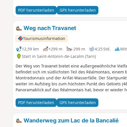
PDF herunterladen
GPX herunterladen
Weg nach Travanet
Tourismusinformation
12,59 km
+299 m
-299 m
4:25 Std.
Mit
Start in Saint-Antonin-de-Lacalm (Tarn)
Der Weg von Travanet bietet eine außergewöhnliche Vielfa
befindet sich im südlichsten Teil des Réalmontais, einem
Montredonnais und der Arifat-Wasserfälle. Der Startpunkt 
weiter im Aufstieg bis zum höchsten Punkt des Gebiets (4
Panoramablick auf das Réalmontais hat, bevor er wieder 
Wanderweg von gemeinschaftlichem Interesse, angelegt 
Abschnitt „Praktische Informationen“.
PDF herunterladen
GPX herunterladen
Wanderweg zum Lac de la Bancalié