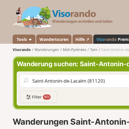
V
i
s
o
r
a
Tools
Wandertouren
Hilfe ↗
Viso
rando
Prem
n
Visorando
Wanderungen
Midi-Pyrénées
Tarn
Saint-Antonin-d
d
o
Wanderung suchen: Saint-Antonin-
Filter
NEU
Wanderungen Saint-Antonin