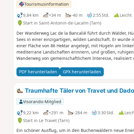
Tourismusinformation
9,84 km
+34 m
-40 m
2:55 Std.
Leicht
Start in Saint-Antonin-de-Lacalm (Tarn)
Der Wanderweg Lac de la Bancalié führt durch Wälder, Hü
Sees in einer einzigartigen, wilden Landschaft. Er wurde 
einer Fläche von 86 Hektar angelegt, mit Hügeln am linke
mediterrane Landschaften erinnern, und großen, ruhigen
Wanderweg von gemeinschaftlichem Interesse, realisiert
Praktische Informationen.
PDF herunterladen
GPX herunterladen
Traumhafte Täler von Travet und Dad
Visorando-Mitglied
9,22 km
+291 m
-284 m
3:30 Std.
Leic
Start in Le Travet (Tarn)
Ein schöner Ausflug, um in den Buchenwäldern neue Ener