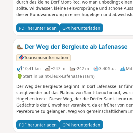
durch das kleine Dorf Mont-Roc, wo man unbedingt einen
sollte. Wildwasser, kleine Felsvorsprünge und schöne Aus
dieser Rundwanderung in einer hügeligen und abwechslun
vor den Hunden (5) an der Mouline du Viguier!
PDF herunterladen
GPX herunterladen
Der Weg der Bergleute ab Lafenasse
Tourismusinformation
10,41 km
+247 m
-242 m
3:40 Std.
Mit
Start in Saint-Lieux-Lafenasse (Tarn)
Der Weg der Bergleute beginnt im Dorf Lafenasse. Er füh
steigt wieder auf das Plateau von Saint-Lieux hinauf, wo 
Hügel erstreckt. Dieser Weg, der die Dörfer Saint-Lieux und
Gedächtnis der Einwohner verankert, da er früher von de
Peyrebrune zu gelangen. Weg von gemeinschaftlichem In
Centre Tarn. Siehe § Praktische Informationen.
PDF herunterladen
GPX herunterladen