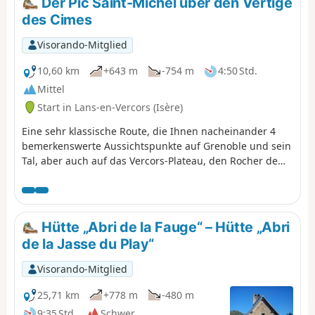
Der Pic Saint-Michel über den Vertige
des Cimes
Visorando-Mitglied
10,60 km
+643 m
-754 m
4:50 Std.
Mittel
Start in Lans-en-Vercors (Isère)
Eine sehr klassische Route, die Ihnen nacheinander 4
bemerkenswerte Aussichtspunkte auf Grenoble und sein
Tal, aber auch auf das Vercors-Plateau, den Rocher de
l'Ours und den Roc Cornafion bietet. Diese Tour sollte
man mindestens einmal machen, wenn man in der
Gegend ist. Ideal ist es, mit zwei Fahrzeugen auf dem
Aufstieg hinaufzugehen und eines am Ziel, dem
Hütte „Abri de la Fauge“ – Hütte „Abri
Parkplatz „Les Barnets“, zwei Serpentinen unterhalb des
de la Jasse du Play“
Startpunkts an der Station Lans en Vercors, stehen zu
lassen.
Visorando-Mitglied
25,71 km
+778 m
-480 m
9:35 Std.
Schwer