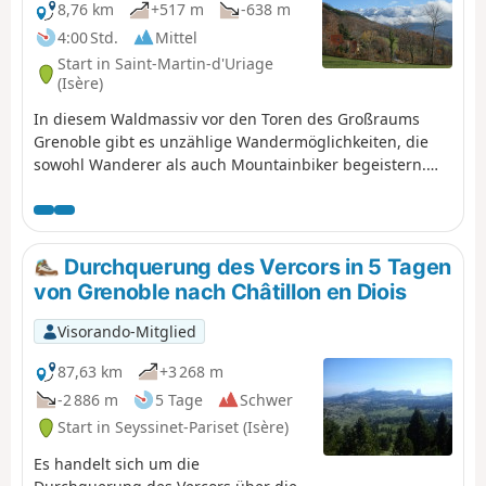
8,76 km
+517 m
-638 m
4:00 Std.
Mittel
Start in Saint-Martin-d'Uriage
(Isère)
In diesem Waldmassiv vor den Toren des Großraums
Grenoble gibt es unzählige Wandermöglichkeiten, die
sowohl Wanderer als auch Mountainbiker begeistern.
Der Vorteil dieser Route, die die Gemeinde Saint-Martin-
d'Uriage mit Eybens verbindet, besteht darin, dass sie
abwechslungsreiche Ausblicke bietet, zunächst auf das
Belledonne-Massiv und dann auf die „Hauptstadt der
Durchquerung des Vercors in 5 Tagen
Alpen“, die vom Vercors und der Chartreuse überragt
von Grenoble nach Châtillon en Diois
wird.
Visorando-Mitglied
87,63 km
+3 268 m
-2 886 m
5 Tage
Schwer
Start in Seyssinet-Pariset (Isère)
Es handelt sich um die