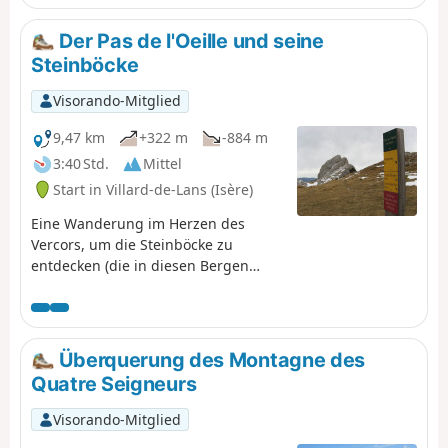
Vercors reichen.
Der Pas de l'Oeille und seine
Steinböcke
Visorando-Mitglied
9,47 km
+322 m
-884 m
3:40 Std.
Mittel
Start in Villard-de-Lans (Isère)
Eine Wanderung im Herzen des
Vercors, um die Steinböcke zu
entdecken (die in diesen Bergen
zahlreich und wenig scheu sind).
Und als Belohnung erwartet Sie bei
Ihrer Ankunft ein wunderschöner
Panoramablick auf die umliegenden
Überquerung des Montagne des
Berge.
Quatre Seigneurs
Visorando-Mitglied