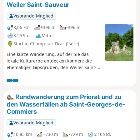
Priorats Saint-Michel de Connexe, dessen Bau auf das 11.
Weiler Saint-Sauveur
Jahrhundert zurückgeht.
Visorando-Mitglied
8,06 km
+396 m
-396 m
3:25 Std.
Mittel
Start in Champ-sur-Drac (Isère)
Eine kurze Wanderung, auf der Sie das
lokale Kulturerbe entdecken können: die
ehemaligen Gipsgruben, den Weiler Saint-
Sauveur und die Ruinen des Klosters Saint-
Michel. Außerdem bietet sie einen
atemberaubenden Blick auf das Drac-Tal,
den Vercors und den Großraum Grenoble.
Rundwanderung zum Priorat und zu
den Wasserfällen ab Saint-Georges-de-
Commiers
Visorando-Mitglied
10,85 km
+730 m
-729 m
5:10 Std.