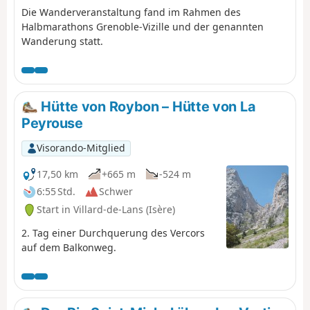
Die Wanderveranstaltung fand im Rahmen des
Halbmarathons Grenoble-Vizille und der genannten
Wanderung statt.
Hütte von Roybon – Hütte von La
Peyrouse
Visorando-Mitglied
17,50 km
+665 m
-524 m
6:55 Std.
Schwer
Start in Villard-de-Lans (Isère)
2. Tag einer Durchquerung des Vercors
auf dem Balkonweg.