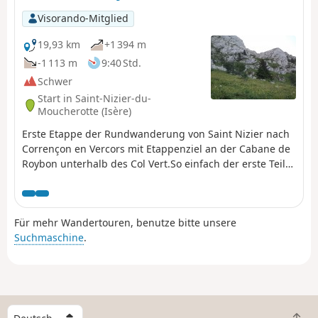
Visorando-Mitglied
19,93 km
+1 394 m
-1 113 m
9:40 Std.
Schwer
Start in Saint-Nizier-du-
Moucherotte (Isère)
Erste Etappe der Rundwanderung von Saint Nizier nach
Corrençon en Vercors mit Etappenziel an der Cabane de
Roybon unterhalb des Col Vert.So einfach der erste Teil
auch ist, so anspruchsvoll ist der Abschnitt Col de l'Arc –
Col Vertanspruchsvoll, mit Passagen über einem tiefen
Abgrund!Seien Sie sehr vorsichtig.
Für mehr Wandertouren, benutze bitte unsere
Suchmaschine
.
W