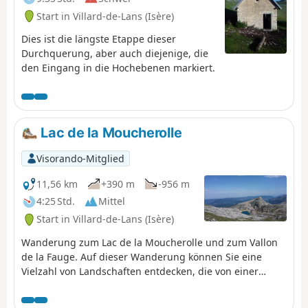
Start in Villard-de-Lans (Isère)
Dies ist die längste Etappe dieser
Durchquerung, aber auch diejenige, die
den Eingang in die Hochebenen markiert.
Lac de la Moucherolle
Visorando-Mitglied
11,56 km
+390 m
-956 m
4:25 Std.
Mittel
Start in Villard-de-Lans (Isère)
Wanderung zum Lac de la Moucherolle und zum Vallon
de la Fauge. Auf dieser Wanderung können Sie eine
Vielzahl von Landschaften entdecken, die von einer
mineralischen Welt über Weiden bis hin zu Wäldern mit
schönen Ausblicken auf den gesamten nördlichen