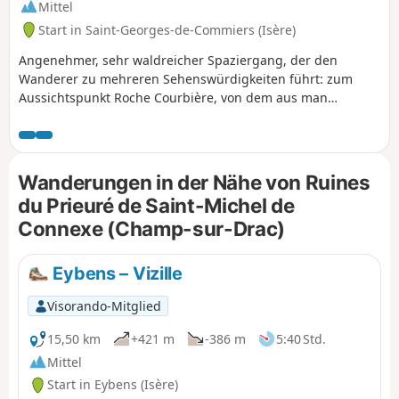
Mittel
Start in Saint-Georges-de-Commiers (Isère)
Angenehmer, sehr waldreicher Spaziergang, der den
Wanderer zu mehreren Sehenswürdigkeiten führt: zum
Aussichtspunkt Roche Courbière, von dem aus man
wunderschöne Panoramablicke auf das untere Drac-Tal und
die Gebirgsmassive Vercors und Chartreuse genießen kann,
oder zu den Überresten des Priorats Saint-Michel de
Connexe. Hinter einer Höhle ist der zweite Teil des Abstiegs
Wanderungen in der Nähe von Ruines
erfrischend und steht ganz im Zeichen des Wassers mit
du Prieuré de Saint-Michel de
einem kleinen Festival aus Wasserfällen, Mäandern und
Connexe (Champ-sur-Drac)
Strudeln!
Eybens – Vizille
Visorando-Mitglied
15,50 km
+421 m
-386 m
5:40 Std.
Mittel
Start in Eybens (Isère)