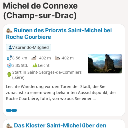
Michel de Connexe
m
(Champ-sur-Drac)
Ruinen des Priorats Saint-Michel bei
Roche Courbiere
Visorando-Mitglied
8,56 km
+402 m
-402 m
3:35 Std.
Leicht
Start in Saint-Georges-de-Commiers
(Isère)
Leichte Wanderung vor den Toren der Stadt, die Sie
zunächst zu einem wenig bekannten Aussichtspunkt, der
Roche Courbière, führt, von wo aus Sie einen
überraschenden Blick auf das untere Drac-Tal, den
Großraum Grenoble und die umliegenden Berge wie den
Vercors und die Chartreuse genießen können.
Anschließend führt Sie die Route zu den Ruinen des
Das Kloster Saint-Michel über den