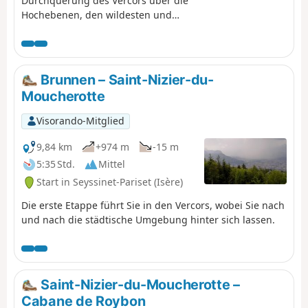
Durchquerung des Vercors über die
Hochebenen, den wildesten und
unberührtesten Teil des Vercors. Von
Norden nach Süden durch den
Vercors: ca. 88 km Wanderung
inmitten grandioser Landschaften.
Brunnen – Saint-Nizier-du-
Übernachtungen im Zelt oder in den
Moucherotte
verschiedenen Schutzhütten entlang
desGR® stehen auf dem Programm.
Visorando-Mitglied
9,84 km
+974 m
-15 m
5:35 Std.
Mittel
Start in Seyssinet-Pariset (Isère)
Die erste Etappe führt Sie in den Vercors, wobei Sie nach
und nach die städtische Umgebung hinter sich lassen.
Saint-Nizier-du-Moucherotte –
Cabane de Roybon